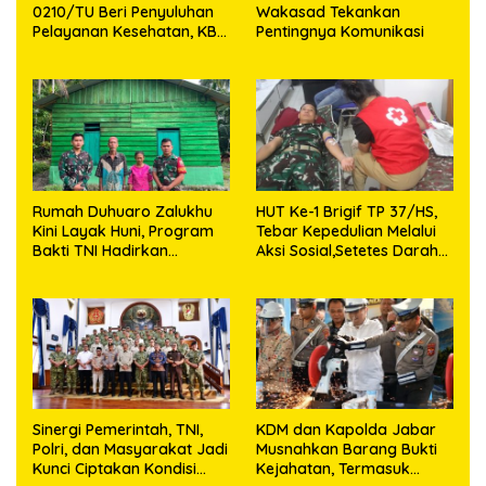
0210/TU Beri Penyuluhan
Wakasad Tekankan
Pelayanan Kesehatan, KB
Pentingnya Komunikasi
dan Stunting di Desa
Sijarango
Rumah Duhuaro Zalukhu
HUT Ke-1 Brigif TP 37/HS,
Kini Layak Huni, Program
Tebar Kepedulian Melalui
Bakti TNI Hadirkan
Aksi Sosial,Setetes Darah
Harapan Baru di Nias
Menjadi Harapan Hidup
Utara
Bagi Yang Membutuhkan
Sinergi Pemerintah, TNI,
KDM dan Kapolda Jabar
Polri, dan Masyarakat Jadi
Musnahkan Barang Bukti
Kunci Ciptakan Kondisi
Kejahatan, Termasuk