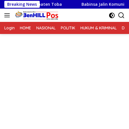
Langsung
a Tingkat Kabupaten Toba
Breaking News
Babinsa Jalin Komunikasi B
ke
konten
Login
HOME
NASIONAL
POLITIK
HUKUM & KRIMINAL
DA