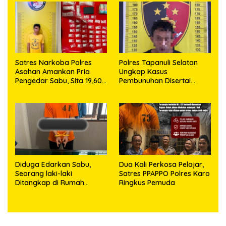
63,67 Gram Sabu
Satres Narkoba Polres
Polres Tapanuli Selatan
Asahan Amankan Pria
Ungkap Kasus
Pengedar Sabu, Sita 19,60
Pembunuhan Disertai
Gram Barang Bukti
Kekerasan Seksual
terhadap Anak, Pelaku
Ditangkap
Diduga Edarkan Sabu,
Dua Kali Perkosa Pelajar,
Seorang laki-laki
Satres PPAPPO Polres Karo
Ditangkap di Rumah
Ringkus Pemuda
Kosong, Polisi Sita
Timbangan Digital dan
Puluhan Plastik Klip