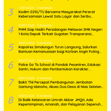
Gotong Royong Perbaikan Jalan Desa
3
10/07/2026
0 Komentar
Kodim 0210/TU Bersama Masyarakat Pererat
Kebersamaan Lewat Satu Layar dan Seribu
Semangat di Keseruan Nobar Piala Dunia 2026
4
09/07/2026
0 Komentar
PHMI Siap Hadiri Persidangan Melawan SMK Negeri
1 Kota Depok Terkait Gugatan Transparansi
Penggunaan Dana BOS Berkisar 6,9 Miliar
5
09/07/2026
0 Komentar
Kapolres Simalungun Turun Langsung, Salurkan
Bantuan Kemanusiaan bagi Korban Angin Puting
Beliung di Pematang Bandar
6
09/07/2026
0 Komentar
Police Go To School di Pondok Pesantren, Edukasi
Santri, Hukum dan Pembentukan Karakter
Generasi Muda
7
09/07/2026
0 Komentar
Bakti TNI Percepat Pembangunan Jembatan
Gantung Idanoho, Akses Dua Desa di Nias Selatan
Segera Pulih
8
09/07/2026
0 Komentar
Di Balik Kelancaran Umrah Akbar JMQH, Ada
Kepemimpinan, Amanah, dan Pelayanan Sepenuh
Hati