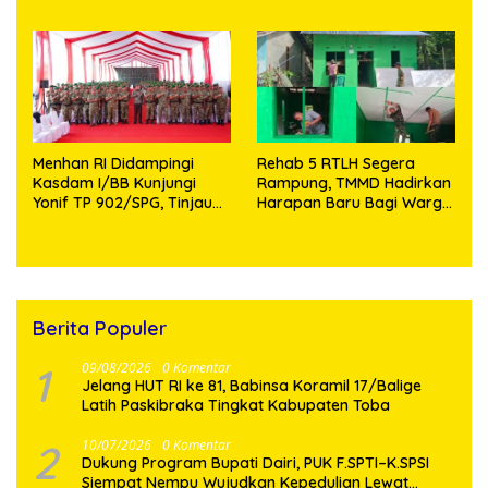
Aman dan Kondusif
Knalpot Brong dan
Tramadol
Menhan RI Didampingi
Rehab 5 RTLH Segera
Kasdam I/BB Kunjungi
Rampung, TMMD Hadirkan
Yonif TP 902/SPG, Tinjau
Harapan Baru Bagi Warga
Fasilitas dan Beri Motivasi
Desa Sijarango
Prajurit
Berita Populer
1
09/08/2026
0 Komentar
Jelang HUT RI ke 81, Babinsa Koramil 17/Balige
Latih Paskibraka Tingkat Kabupaten Toba
2
10/07/2026
0 Komentar
Dukung Program Bupati Dairi, PUK F.SPTI–K.SPSI
Siempat Nempu Wujudkan Kepedulian Lewat