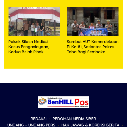
Polsek Silaen Mediasi
Sambut HUT Kemerdekaan
Kasus Penganiayaan,
RI Ke-81, Satlantas Polres
Kedua Belah Pihak
Toba Bagi Sembako
Sepakat Damai
Kepada Warga Kurang
Mampu
REDAKSI
PEDOMAN MEDIA SIBER
UNDANG – UNDANG PERS
HAK JAWAB & KOREKSI BERITA