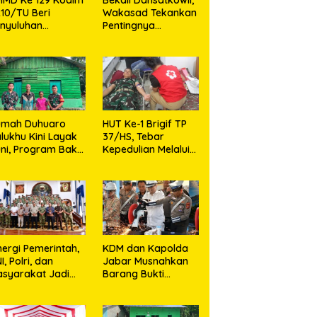
10/TU Beri
Wakasad Tekankan
nyuluhan
Pentingnya
layanan
Komunikasi
sehatan, KB dan
unting di Desa
jarango
umah Duhuaro
HUT Ke-1 Brigif TP
lukhu Kini Layak
37/HS, Tebar
ni, Program Bakti
Kepedulian Melalui
I Hadirkan
Aksi Sosial,Setetes
rapan Baru di
Darah Menjadi
as Utara
Harapan Hidup Bagi
Yang
Membutuhkan
nergi Pemerintah,
KDM dan Kapolda
I, Polri, dan
Jabar Musnahkan
syarakat Jadi
Barang Bukti
nci Ciptakan
Kejahatan,
ndisi Aman dan
Termasuk Knalpot
ndusif
Brong dan