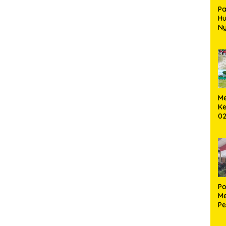
Pa
H
Ny
T
Me
Ke
02
B
Po
Me
Pe
Ke
S