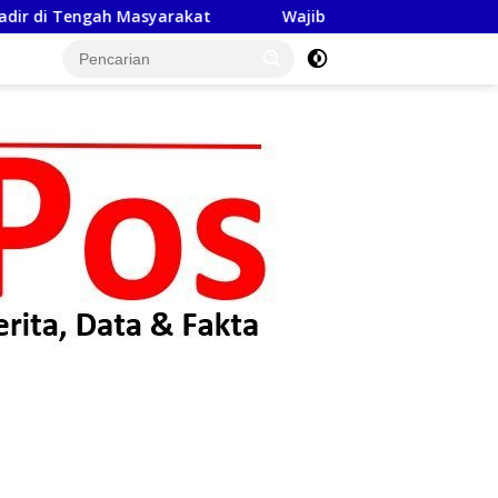
ah Masyarakat
Wajib Nonton! Aksi Elite Kopaska dan Sr