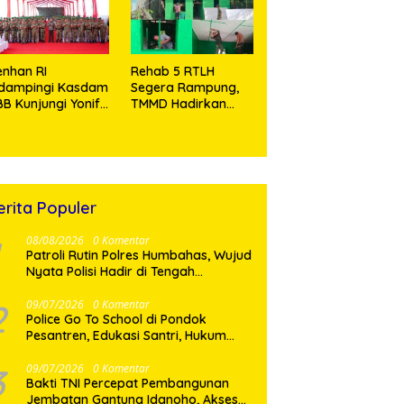
Tramadol
nhan RI
Rehab 5 RTLH
idampingi Kasdam
Segera Rampung,
BB Kunjungi Yonif
TMMD Hadirkan
 902/SPG, Tinjau
Harapan Baru Bagi
silitas dan Beri
Warga Desa
tivasi Prajurit
Sijarango
erita Populer
08/08/2026
0 Komentar
Patroli Rutin Polres Humbahas, Wujud
Nyata Polisi Hadir di Tengah
Masyarakat
2
09/07/2026
0 Komentar
Police Go To School di Pondok
Pesantren, Edukasi Santri, Hukum
dan Pembentukan Karakter Generasi
Muda
3
09/07/2026
0 Komentar
Bakti TNI Percepat Pembangunan
Jembatan Gantung Idanoho, Akses