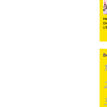
Me
D
I/
TP
Fa
Mo
B
1