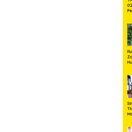
02
Pe
Pe
Ke
St
Si
R
Za
Hu
TN
Ha
Ni
Si
TN
Ma
Ku
Ko
Ko