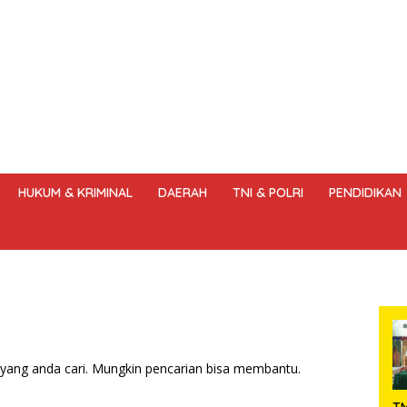
HUKUM & KRIMINAL
DAERAH
TNI & POLRI
PENDIDIKAN
DANG – UNDANG PERS
HAK JAWAB & KOREKSI BERITA
KODE
yang anda cari. Mungkin pencarian bisa membantu.
T