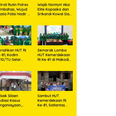
troli Rutin Polres
Wajib Nonton! Aksi
umbahas, Wujud
Elite Kopaska dan
ata Polisi Hadir di
Srikandi Kowal Siap
engah Masyarakat
Bikin Warga
Makassar Terpukau
riahkan HUT RI
Semarak Lomba
-81, Kodim
HUT Kemerdekaan
10/TU Gelar
RI Ke-81 di Makodim
erbagai Lomba
0210/TU
lsek Silaen
Sambut HUT
diasi Kasus
Kemerdekaan RI
nganiayaan,
Ke-81, Satlantas
dua Belah Pihak
Polres Toba Bagi
epakat Damai
Sembako Kepada