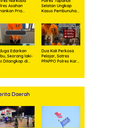
tres Narkoba
Polres Tapanuli
lres Asahan
Selatan Ungkap
ankan Pria
Kasus Pembunuhan
ngedar Sabu, Sita
Disertai Kekerasan
,60 Gram Barang
Seksual terhadap
kti
Anak, Pelaku
Ditangkap
duga Edarkan
Dua Kali Perkosa
bu, Seorang laki-
Pelajar, Satres
ki Ditangkap di
PPAPPO Polres Karo
umah Kosong,
Ringkus Pemuda
lisi Sita
mbangan Digital
n Puluhan Plastik
ip
erita Daerah