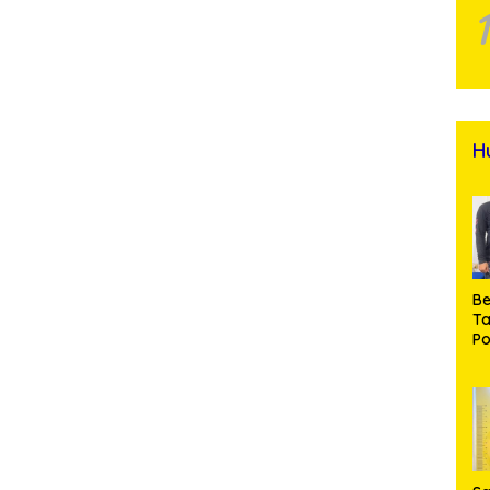
H
Be
T
Po
M
Pr
Na