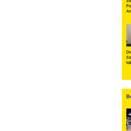
Sa
Po
Am
Pe
19
Bu
Di
Sa
la
R
Po
Ti
da
Kl
B