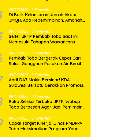
Dua Desa di Nias Selatan Segera
Pulih
4
09/07/2026
0 Komentar
Di Balik Kelancaran Umrah Akbar
JMQH, Ada Kepemimpinan, Amanah,
dan Pelayanan Sepenuh Hati
5
09/07/2026
0 Komentar
Selter JPTP Pemkab Toba Saat Ini
Memasuki Tahapan Wawancara
6
09/07/2026
0 Komentar
Pemkab Toba Bergerak Cepat Cari
Solusi Gangguan Pasokan Air Bersih
di Balige
7
09/07/2026
0 Komentar
April DA7 Makin Bersinar! KDA
Sulawesi Bersatu Gerakkan Promosi
Besar-Besaran di Makassar
8
09/07/2026
0 Komentar
Buka Seleksi Terbuka JPTP, Wabup
Toba Berpesan Agar Jadi Pemimpin
yang Baik
9
09/07/2026
0 Komentar
Capai Target Kinerja, Dinas PMDPPA
Toba Maksimalkan Program Yang
Ditetapkan.