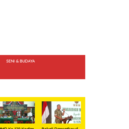
SENI & BUDAYA
 ETIK JURNALIS
MMD Ke 129 Kodim
Bekali Dansatkowil,