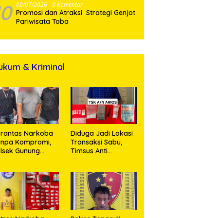
10
09/07/2026
0 Komentar
Promosi dan Atraksi Strategi Genjot
Pariwisata Toba
ukum & Kriminal
rantas Narkoba
Diduga Jadi Lokasi
anpa Kompromi,
Transaksi Sabu,
lsek Gunung
Timsus Anti
alela Amankan
Narkoba Polres
ia Bawa Sabu di
Asahan Amankan
gori Karangsari
Seorang Pria
dengan Barang
Bukti 63,67 Gram
Sabu