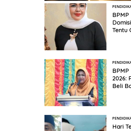
PENDIDIK
BPMP 
Domisi
Tentu 
Benhillpo
adanya wa
PENDIDIK
BPMP R
2026: 
Beli B
Benhillpo
(BPMP) Pro
PENDIDIK
Hari T