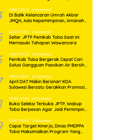
Dua Desa di Nias Selatan Segera
Pulih
4
09/07/2026
0 Komentar
Di Balik Kelancaran Umrah Akbar
JMQH, Ada Kepemimpinan, Amanah,
dan Pelayanan Sepenuh Hati
5
09/07/2026
0 Komentar
Selter JPTP Pemkab Toba Saat Ini
Memasuki Tahapan Wawancara
6
09/07/2026
0 Komentar
Pemkab Toba Bergerak Cepat Cari
Solusi Gangguan Pasokan Air Bersih
di Balige
7
09/07/2026
0 Komentar
April DA7 Makin Bersinar! KDA
Sulawesi Bersatu Gerakkan Promosi
Besar-Besaran di Makassar
8
09/07/2026
0 Komentar
Buka Seleksi Terbuka JPTP, Wabup
Toba Berpesan Agar Jadi Pemimpin
yang Baik
9
09/07/2026
0 Komentar
Capai Target Kinerja, Dinas PMDPPA
Toba Maksimalkan Program Yang
Ditetapkan.