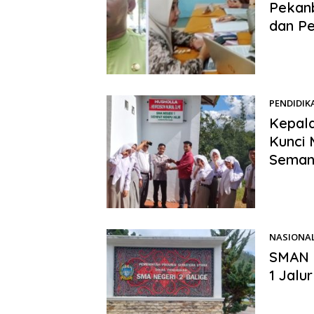
Pekanb
dan P
Benhillpo
Penerimaa
PENDIDIK
Kepala
Kunci 
Semang
Benhillpos
Kabupaten
NASIONA
SMAN 
1 Jalu
Benhillpo
Penerimaa