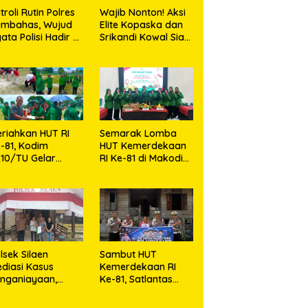
troli Rutin Polres
Wajib Nonton! Aksi
umbahas, Wujud
Elite Kopaska dan
ata Polisi Hadir di
Srikandi Kowal Siap
engah Masyarakat
Bikin Warga
Makassar Terpukau
riahkan HUT RI
Semarak Lomba
-81, Kodim
HUT Kemerdekaan
10/TU Gelar
RI Ke-81 di Makodim
erbagai Lomba
0210/TU
lsek Silaen
Sambut HUT
diasi Kasus
Kemerdekaan RI
nganiayaan,
Ke-81, Satlantas
dua Belah Pihak
Polres Toba Bagi
epakat Damai
Sembako Kepada