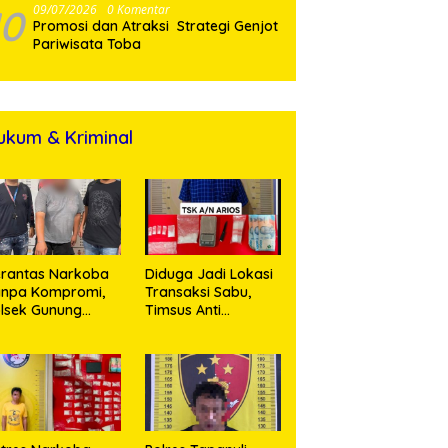
10
09/07/2026
0 Komentar
Promosi dan Atraksi Strategi Genjot
Pariwisata Toba
ukum & Kriminal
rantas Narkoba
Diduga Jadi Lokasi
anpa Kompromi,
Transaksi Sabu,
lsek Gunung
Timsus Anti
alela Amankan
Narkoba Polres
ia Bawa Sabu di
Asahan Amankan
gori Karangsari
Seorang Pria
dengan Barang
Bukti 63,67 Gram
Sabu