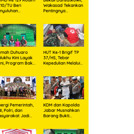
10/TU Beri
Wakasad Tekankan
nyuluhan
Pentingnya
layanan
Komunikasi
sehatan, KB dan
 Ke 129 Kodim 0210/TU
Patroli Rutin Polres Humbahas,
Wa
unting di Desa
Penyuluhan Pelayanan
Wujud Nyata Polisi Hadir di
K
jarango
atan, KB dan Stunting di
Tengah Masyarakat
S
 Sijarango
T
umah Duhuaro
HUT Ke-1 Brigif TP
lukhu Kini Layak
37/HS, Tebar
ni, Program Bakti
Kepedulian Melalui
I Hadirkan
Aksi Sosial,Setetes
rapan Baru di
Darah Menjadi
as Utara
Harapan Hidup Bagi
Yang
Membutuhkan
nergi Pemerintah,
KDM dan Kapolda
I, Polri, dan
Jabar Musnahkan
syarakat Jadi
Barang Bukti
nci Ciptakan
Kejahatan,
ndisi Aman dan
Termasuk Knalpot
ndusif
Brong dan