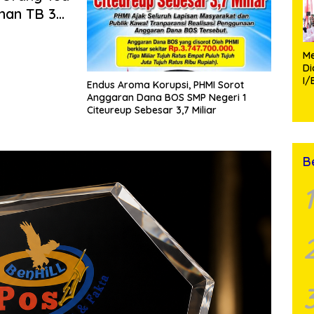
an TB 37,
ondasi
 berkumandang
san Tunas…
Me
D
I/
Endus Aroma Korupsi, PHMI Sorot
TP
Anggaran Dana BOS SMP Negeri 1
Fa
Citeureup Sebesar 3,7 Miliar
Mo
B
1