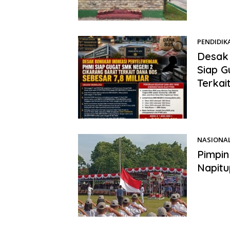
PENDIDIK
Desak 
Siap G
Terkai
Benhillpos
mendesak 
NASIONA
Pimpin
Napitu
Benhillpo
upacara p