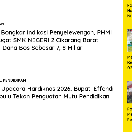
Pa
H
Ny
T
AN
09/05/2026
Bongkar Indikasi Penyelewengan, PHMI
ugat SMK NEGERI 2 Cikarang Barat
t Dana Bos Sebesar 7, 8 Miliar
.com | Bekasi – Perisai Hukum Masyarakat Indonesia (PHMI)
Me
semua pihak untuk menyoroti dan…
Ke
02
B
L
,
PENDIDIKAN
06/05/2026
 Upacara Hardiknas 2026, Bupati Effendi
pulu Tekan Penguatan Mutu Pendidikan
s.com | TOBA – Bupati Toba Effendi Napitupulu memimpin
Po
eringatan Hari Pendidikan Nasional (Hardiknas)…
Me
Pe
Ke
S