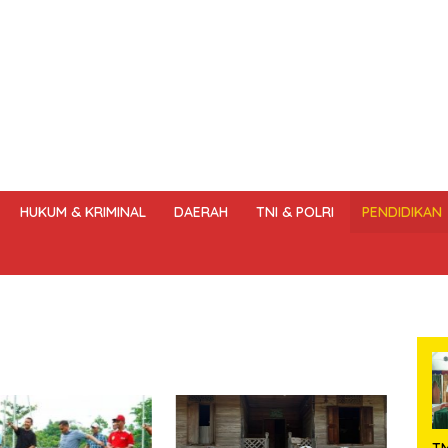
HUKUM & KRIMINAL
DAERAH
TNI & POLRI
PENDIDIKAN
DANG – UNDANG PERS
HAK JAWAB & KOREKSI BERITA
KODE
T