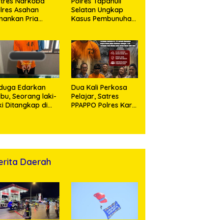
tres Narkoba
Polres Tapanuli
lres Asahan
Selatan Ungkap
ankan Pria
Kasus Pembunuhan
ngedar Sabu, Sita
Disertai Kekerasan
,60 Gram Barang
Seksual terhadap
kti
Anak, Pelaku
Ditangkap
duga Edarkan
Dua Kali Perkosa
bu, Seorang laki-
Pelajar, Satres
ki Ditangkap di
PPAPPO Polres Karo
umah Kosong,
Ringkus Pemuda
lisi Sita
mbangan Digital
n Puluhan Plastik
ip
erita Daerah