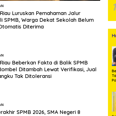
AN
29/06/2026
Riau Luruskan Pemahaman Jalur
li SPMB, Warga Dekat Sekolah Belum
Otomatis Diterima
s.com | PEKANBARU – Menanggapi pemberitaan mengenai
H
rga tempatan yang tidak diterima di SMP…
AN
26/06/2026
iau Beberkan Fakta di Balik SPMB
Rombel Ditambah Lewat Verifikasi, Jual
Be
angku Tak Ditoleransi
T
Po
s.com | PEKANBARU – Kepala Balai Penjaminan Mutu Pendidikan
M
vinsi Riau, Dr. Nilam Suri,…
Pr
Na
AN
20/06/2026
erakhir SPMB 2026, SMA Negeri 8