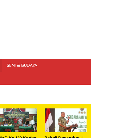
SENI & BUDAYA
 ETIK JURNALIS
MMD Ke 129 Kodim
Bekali Dansatkowil,