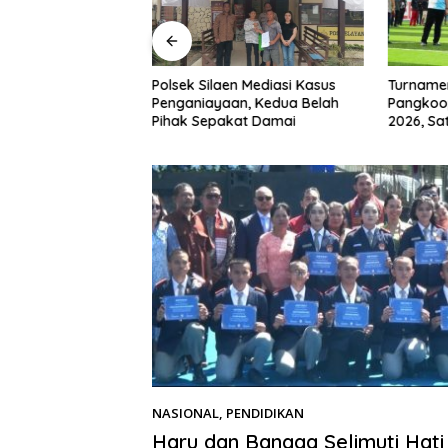
Turnamen
omba HUT
Polsek Silaen Mediasi Kasus
Pangkoo
 RI Ke-81 di
Penganiayaan, Kedua Belah
2026, Sa
10/TU
Pihak Sepakat Damai
Masyara
NASIONAL
,
PENDIDIKAN
12/07/2026
Haru dan Bangga Selimuti Hati