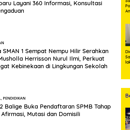
Sa
aru Layani 360 Informasi, Konsultasi
Po
engaduan
Am
Pe
s.com | PEKANBARU – Pelaksanaan hari terakhir Sistem
19
n Murid Baru (SPMB) Tahun Ajaran 2026/2027…
Bu
AN
26/05/2026
 SMAN 1 Sempat Nempu Hilir Serahkan
Di
Sa
Musholla Herrisson Nurul Ilmi, Perkuat
la
at Kebinekaan di Lingkungan Sekolah
R
Po
.com | DAIRI – Kepala SMA Negeri 1 Sempat Nempu Hilir,
Ti
 Dairi, Herrisson Yehuda…
da
Kl
B
L
,
PENDIDIKAN
19/05/2026
2 Balige Buka Pendaftaran SPMB Tahap
r Afirmasi, Mutasi dan Domisili
s.com | BALIGE – SMA Negeri 2 Balige resmi membuka Sistem
n Murid Baru (SPMB)…