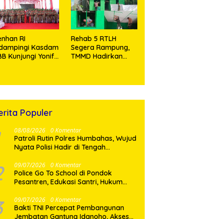
Tramadol
nhan RI
Rehab 5 RTLH
idampingi Kasdam
Segera Rampung,
BB Kunjungi Yonif
TMMD Hadirkan
 902/SPG, Tinjau
Harapan Baru Bagi
silitas dan Beri
Warga Desa
tivasi Prajurit
Sijarango
erita Populer
08/08/2026
0 Komentar
Patroli Rutin Polres Humbahas, Wujud
Nyata Polisi Hadir di Tengah
Masyarakat
2
09/07/2026
0 Komentar
Police Go To School di Pondok
Pesantren, Edukasi Santri, Hukum
dan Pembentukan Karakter Generasi
Muda
3
09/07/2026
0 Komentar
Bakti TNI Percepat Pembangunan
Jembatan Gantung Idanoho, Akses