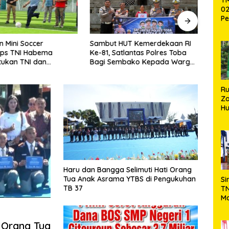
02
Pe
Pe
Ke
 Mini Soccer
Sambut HUT Kemerdekaan RI
TMMD
St
ps TNI Habema
Ke-81, Satlantas Polres Toba
Beri 
Si
tukan TNI dan
Bagi Sembako Kepada Warga
Keseh
kat Timika
Kurang Mampu
Desa
R
Za
Hu
TN
Ha
Ni
Haru dan Bangga Selimuti Hati Orang
Tua Anak Asrama YTBS di Pengukuhan
Si
TB 37
TN
Ma
Ku
Ko
 Orang Tua
Ko