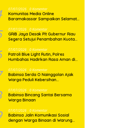
Mayat di Pasar Horas
4
07/07/2026
0 Komentar
Komunitas Media Online
Baramakassar Sampaikan Selamat
dan Sukses kepada AKBP M. Aldy
Sulaiman atas Amanah Jabatan
5
07/07/2026
0 Komentar
GRIB Jaya Desak Plt Gubernur Riau
Baru
Segera Setujui Penambahan Kuota
SPMB, Ribuan Siswa Terancam Tak
Tertampung
6
07/07/2026
0 Komentar
Patroli Blue Light Rutin, Polres
Humbahas Hadirkan Rasa Aman di
Tengah Masyarakat
7
07/07/2026
0 Komentar
Babinsa Serda O Nainggolan Ajak
Warga Peduli Kebersihan
Lingkungan
8
07/07/2026
0 Komentar
Babinsa Bincang Santai Bersama
Warga Binaan
9
07/07/2026
0 Komentar
Babinsa Jalin Komunikasi Sosial
dengan Warga Binaan di Warung
Kopi