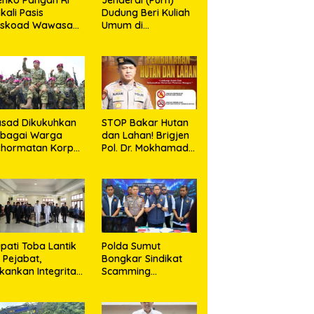
kali Pasis
Dudung Beri Kuliah
eskoad Wawasan
Umum di
tahanan Nasional
Seskoad,Ungkap
Dukung Program
Strategis Presiden
sad Dikukuhkan
STOP Bakar Hutan
ebagai Warga
dan Lahan! Brigjen
ehormatan Korps
Pol. Dr. Mokhamad
rinir TNI AL
Ngajib Tegaskan:
Jangan Rusak
Alam, Jangan
Pertaruhkan Masa
Depan!
pati Toba Lantik
Polda Sumut
 Pejabat,
Bongkar Sindikat
kankan Integritas
Scamming
n Inovasi
Internasional di
layanan
Apartemen Medan,
Korban Rugi Rp6,7