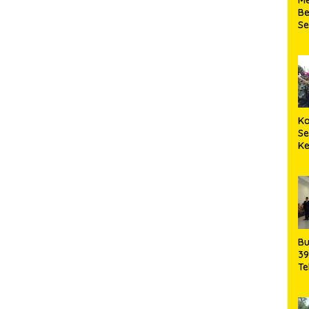
Be
S
Ke
Ka
S
K
Ma
Bu
39
Te
da
Pe