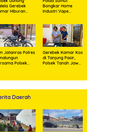
lsek Gunung
Polda Sumut
lela Gerebek
Bongkar Home
amar Hiburan
Industri Vape
alam, Dua
Mengandung
erempuan
Etomidate, Bahan
nikmat Sabu
Baku Diduga
nangis Saat
Dipasok dari
ringkus
Kamboja
m Jatanras Polres
Gerebek Kamar Kos
malungun
di Tanjung Pasir,
rsama Polsek
Polsek Tanah Jawa
nung Malela Buru
Ringkus Dua
laku Curas
Pengedar Sabu
ngga Provinsi Riau
n Berhasil Bekuk
ersangka
erita Daerah