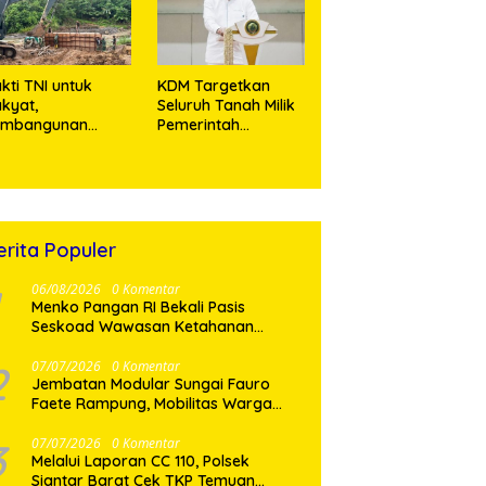
Miliar
kti TNI untuk
KDM Targetkan
kyat,
Seluruh Tanah Milik
embangunan
Pemerintah
embatan Modular
Bersertifikat Paling
 Gunungsitoli
Lambat Tiga Tahun
suki Tahap
ke Depan
engecoran
butmen
erita Populer
06/08/2026
0 Komentar
Menko Pangan RI Bekali Pasis
Seskoad Wawasan Ketahanan
Nasional
2
07/07/2026
0 Komentar
Jembatan Modular Sungai Fauro
Faete Rampung, Mobilitas Warga
Nias Utara Kini Lebih Lancar
3
07/07/2026
0 Komentar
Melalui Laporan CC 110, Polsek
Siantar Barat Cek TKP Temuan