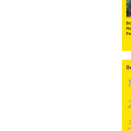
Ba
Ra
P
J
di
Ma
P
A
B
1