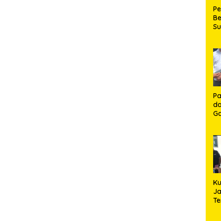
P
Be
S
Be
de
P
Ma
K
HU
K
Pa
da
Ga
Ko
Aj
Se
Lo
Ku
Ja
T
Hj
S