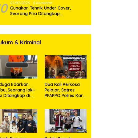
10
07/07/2026
0 Komentar
Gunakan Tehnik Under Cover,
Seorang Pria Ditangkap
Satresnarkoba Polres Binjai Beserta
ukum & Kriminal
duga Edarkan
Dua Kali Perkosa
bu, Seorang laki-
Pelajar, Satres
ki Ditangkap di
PPAPPO Polres Karo
umah Kosong,
Ringkus Pemuda
lisi Sita
mbangan Digital
n Puluhan Plastik
ip