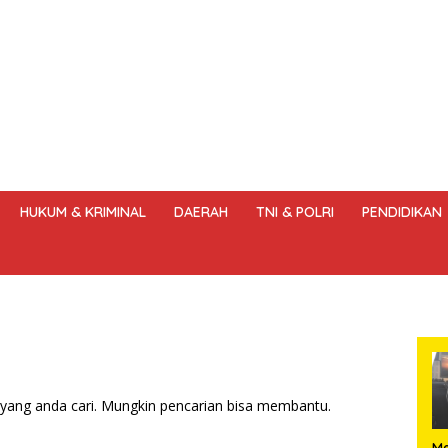
HUKUM & KRIMINAL
DAERAH
TNI & POLRI
PENDIDIKAN
DANG – UNDANG PERS
HAK JAWAB & KOREKSI BERITA
KODE
yang anda cari. Mungkin pencarian bisa membantu.
Me