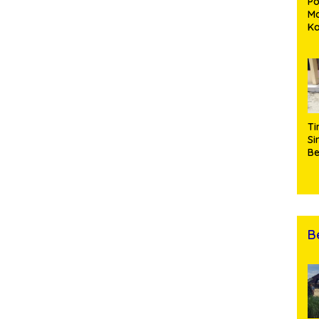
Po
Ma
K
M
P
Pe
Me
Di
Ti
Si
Be
Gu
Pe
hi
da
T
B