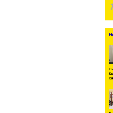
H
Di
Sa
la
R
Po
Ti
da
Kl