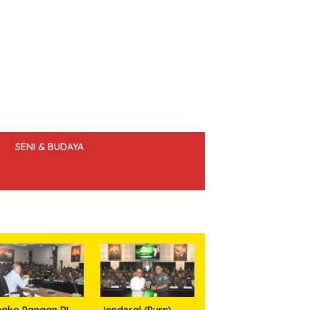
SENI & BUDAYA
 ETIK JURNALIS
nko Pangan RI
Jenderal (Purn)