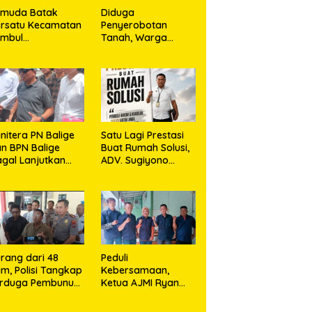
emuda Batak
Diduga
rsatu Kecamatan
Penyerobotan
umbul
Tanah, Warga
rkolaborasi
Sidikalang Tempuh
ngan TNI Gelar
Jalur Hukum demi
embersihan
Memperjuangkan
ssal Sambut HUT
Hak Kepemilikan
orem 023/KS dan
T Ke-81
emerdekaan RI
nitera PN Balige
Satu Lagi Prestasi
n BPN Balige
Buat Rumah Solusi,
gal Lanjutkan
ADV. Sugiyono
nstatering di
Konsisten Berdiri di
ibata, Warga
Garis Keadilan
but Objek Salah
kasi
rang dari 48
Peduli
m, Polisi Tangkap
Kebersamaan,
erduga Pembunuh
Ketua AJMI Ryan
. Nurliz, Keluarga
Sinaga Bagikan
ampaikan
Seragam Wartawan