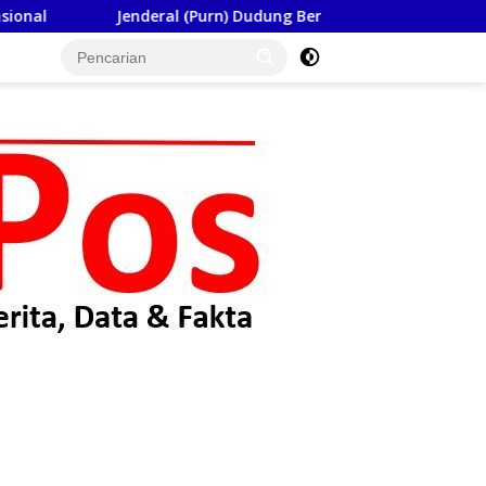
Jenderal (Purn) Dudung Beri Kuliah Umum di Seskoad,Ungkap D