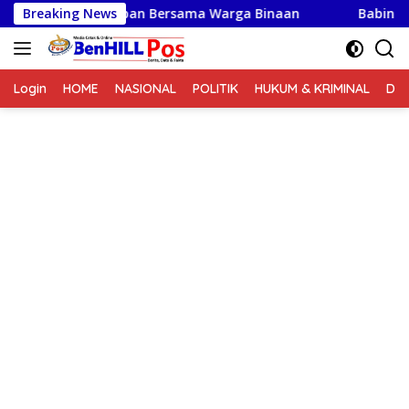
Langsung
 Keakraban Bersama Warga Binaan
Breaking News
Babinsa Koptu J P
ke
konten
Login
HOME
NASIONAL
POLITIK
HUKUM & KRIMINAL
DA