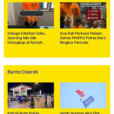
terhadap Anak, Pelaku
Ditangkap
Diduga Edarkan Sabu,
Dua Kali Perkosa Pelajar,
Seorang laki-laki
Satres PPAPPO Polres Karo
Ditangkap di Rumah
Ringkus Pemuda
Kosong, Polisi Sita
Timbangan Digital dan
Puluhan Plastik Klip
Berita Daerah
Patroli Rutin Polres
Wajib Nonton! Aksi Elite