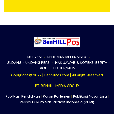
Sepakat Damai
Kepada Warga Kurang
Mampu
REDAKSI
PEDOMAN MEDIA SIBER
UNDANG – UNDANG PERS
HAK JAWAB & KOREKSI BERITA
KODE ETIK JURNALIS
Copyright © 2022 | BenhillPos.com | All Right Reserved
PT. BENHILL MEDIA GROUP
Publikasi Pendidikan
|
Koran Parlemen
|
Publikasi Nusantara
|
Perisai Hukum Masyarakat Indonesia (PHMI)