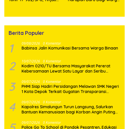
Fasilitas dan Beri Motivasi
Desa Sijarango
Prajurit
Berita Populer
1
09/08/2026
0 Komentar
Babinsa Jalin Komunikasi Bersama Warga Binaan
2
10/07/2026
0 Komentar
Kodim 0210/TU Bersama Masyarakat Pererat
Kebersamaan Lewat Satu Layar dan Seribu
Semangat di Keseruan Nobar Piala Dunia 2026
3
09/07/2026
0 Komentar
PHMI Siap Hadiri Persidangan Melawan SMK Negeri
1 Kota Depok Terkait Gugatan Transparansi
Penggunaan Dana BOS Berkisar 6,9 Miliar
4
09/07/2026
0 Komentar
Kapolres Simalungun Turun Langsung, Salurkan
Bantuan Kemanusiaan bagi Korban Angin Puting
Beliung di Pematang Bandar
5
09/07/2026
0 Komentar
Police Go To School di Pondok Pesantren, Edukasi