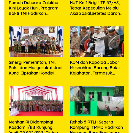
Rumah Duhuaro Zalukhu
HUT Ke-1 Brigif TP 37/HS,
Kini Layak Huni, Program
Tebar Kepedulian Melalui
Bakti TNI Hadirkan
Aksi Sosial,Setetes Darah
Harapan Baru di Nias
Menjadi Harapan Hidup
Utara
Bagi Yang Membutuhkan
Sinergi Pemerintah, TNI,
KDM dan Kapolda Jabar
Polri, dan Masyarakat Jadi
Musnahkan Barang Bukti
Kunci Ciptakan Kondisi
Kejahatan, Termasuk
Aman dan Kondusif
Knalpot Brong dan
Tramadol
Menhan RI Didampingi
Rehab 5 RTLH Segera
Kasdam I/BB Kunjungi
Rampung, TMMD Hadirkan
Yonif TP 902/SPG, Tinjau
Harapan Baru Bagi Warga