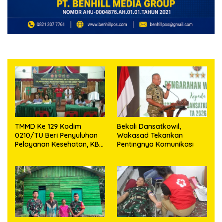
TMMD Ke 129 Kodim
Bekali Dansatkowil,
0210/TU Beri Penyuluhan
Wakasad Tekankan
Pelayanan Kesehatan, KB
Pentingnya Komunikasi
dan Stunting di Desa
Sijarango