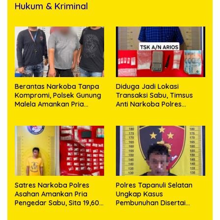
Hukum & Kriminal
Berantas Narkoba Tanpa
Diduga Jadi Lokasi
Kompromi, Polsek Gunung
Transaksi Sabu, Timsus
Malela Amankan Pria
Anti Narkoba Polres
Bawa Sabu di Nagori
Asahan Amankan Seorang
Karangsari
Pria dengan Barang Bukti
63,67 Gram Sabu
Satres Narkoba Polres
Polres Tapanuli Selatan
Asahan Amankan Pria
Ungkap Kasus
Pengedar Sabu, Sita 19,60
Pembunuhan Disertai
Gram Barang Bukti
Kekerasan Seksual