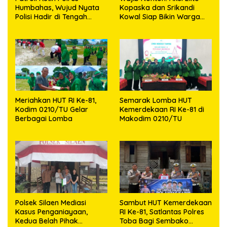
Humbahas, Wujud Nyata
Kopaska dan Srikandi
Polisi Hadir di Tengah
Kowal Siap Bikin Warga
Masyarakat
Makassar Terpukau
Meriahkan HUT RI Ke-81,
Semarak Lomba HUT
Kodim 0210/TU Gelar
Kemerdekaan RI Ke-81 di
Berbagai Lomba
Makodim 0210/TU
Polsek Silaen Mediasi
Sambut HUT Kemerdekaan
Kasus Penganiayaan,
RI Ke-81, Satlantas Polres
Kedua Belah Pihak
Toba Bagi Sembako