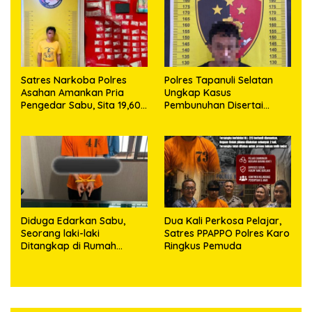
63,67 Gram Sabu
Satres Narkoba Polres
Polres Tapanuli Selatan
Asahan Amankan Pria
Ungkap Kasus
Pengedar Sabu, Sita 19,60
Pembunuhan Disertai
Gram Barang Bukti
Kekerasan Seksual
terhadap Anak, Pelaku
Ditangkap
Diduga Edarkan Sabu,
Dua Kali Perkosa Pelajar,
Seorang laki-laki
Satres PPAPPO Polres Karo
Ditangkap di Rumah
Ringkus Pemuda
Kosong, Polisi Sita
Timbangan Digital dan
Puluhan Plastik Klip