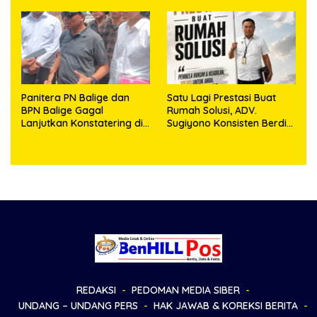
Sambut HUT Korem
Kepemilikan
023/KS dan HUT Ke-81
Kemerdekaan RI
Panitera PN Balige dan
Satu Lagi Prestasi Buat
BPN Balige Gagal
Rumah Solusi, ADV.
Lanjutkan Konstatering di
Sugiyono Konsisten Berdiri
Ajibata, Warga Sebut
di Garis Keadilan
Objek Salah Lokasi
REDAKSI
PEDOMAN MEDIA SIBER
UNDANG – UNDANG PERS
HAK JAWAB & KOREKSI BERITA