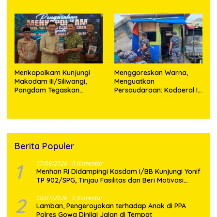
Pemerintah
Teknologi
Menkopolkam Kunjungi
‎Menggoreskan Warna,
Makodam III/Siliwangi,
Menguatkan
Pangdam Tegaskan
Persaudaraan: Kodaeral I
Komitmen Perkuat Sinergi
Bangun Kedekatan
Menjaga Stabilitas
Dengan Masyarakat
Nasional
Pesisir
Berita Populer
1
07/08/2026
0 Komentar
Menhan RI Didampingi Kasdam I/BB Kunjungi Yonif
TP 902/SPG, Tinjau Fasilitas dan Beri Motivasi
Prajurit
2
08/07/2026
0 Komentar
Lamban, Pengeroyokan terhadap Anak di PPA
Polres Gowa Dinilai Jalan di Tempat