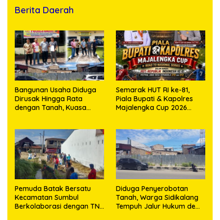
Berita Daerah
Bangunan Usaha Diduga
Semarak HUT RI ke-81,
Dirusak Hingga Rata
Piala Bupati & Kapolres
dengan Tanah, Kuasa
Majalengka Cup 2026
Hukum Dike Kirana Ujung
Kobarkan Semangat
dan Masro Ujung Resmi
Generasi Muda
Tempuh Jalur Hukum
Pemuda Batak Bersatu
Diduga Penyerobotan
Kecamatan Sumbul
Tanah, Warga Sidikalang
Berkolaborasi dengan TNI
Tempuh Jalur Hukum demi
Gelar Pembersihan Massal
Memperjuangkan Hak