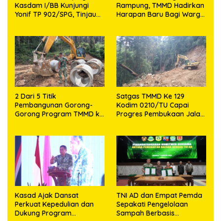
Kasdam I/BB Kunjungi
Rampung, TMMD Hadirkan
Yonif TP 902/SPG, Tinjau
Harapan Baru Bagi Warga
Fasilitas dan Beri Motivasi
Desa Sijarango
Prajurit
2 Dari 5 Titik
Satgas TMMD Ke 129
Pembangunan Gorong-
Kodim 0210/TU Capai
Gorong Program TMMD ke
Progres Pembukaan Jalan
129 Kodim 0210/TU Capai
98,11 Persen
100 Persen
Kasad Ajak Dansat
TNI AD dan Empat Pemda
Perkuat Kepedulian dan
Sepakati Pengelolaan
Dukung Program
Sampah Berbasis