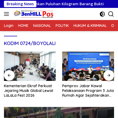
Langsung
 Musnahkan Puluhan Kilogram Barang Bukti
Breaking News
Kementeria
ke
konten
Login
HOME
NASIONAL
POLITIK
HUKUM & KRIMINAL
DA
KODIM 0724/BOYOLALI
Kementerian Ekraf Perkuat
Pemprov Jabar Kawal
Jejaring Musik Global Lewat
Pelaksanaan Program 3 Juta
LaLaLa Fest 2026
Rumah Agar Sejahterakan
Rakyat