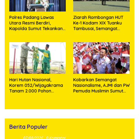
Polres Padang Lawas
Ziarah Rombongan HUT
Utara Resmi Berdiri,
Ke-1 Kodam XIX Tuanku
Kapolda Sumut Tekankan
Tambusai, Semangat
Pelayanan Humanis dan
Juang Pahlawan Jadi
Penambahan Personel
Teladan Prajurit
Hari Hutan Nasional,
Kobarkan Semangat
Korem 052/Wijayakrama
Nasionalisme, AJMI dan PW
Tanam 2.000 Pohon
Pemuda Muslimin Sumut
Sebagai “Kado untuk
Akan Bagikan Ribuan
Indonesia”
Bendera Merah Putih
Berita Populer
07/08/2026
0 Komentar