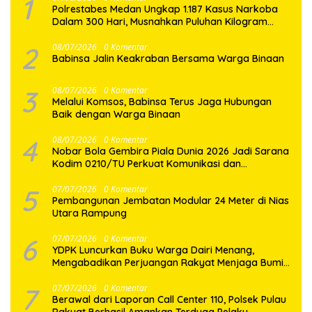
1
Polrestabes Medan Ungkap 1.187 Kasus Narkoba
Dalam 300 Hari, Musnahkan Puluhan Kilogram
Barang Bukti
2
08/07/2026
0 Komentar
Babinsa Jalin Keakraban Bersama Warga Binaan
3
08/07/2026
0 Komentar
Melalui Komsos, Babinsa Terus Jaga Hubungan
Baik dengan Warga Binaan
4
08/07/2026
0 Komentar
Nobar Bola Gembira Piala Dunia 2026 Jadi Sarana
Kodim 0210/TU Perkuat Komunikasi dan
Kebersamaan dengan Warga
5
07/07/2026
0 Komentar
Pembangunan Jembatan Modular 24 Meter di Nias
Utara Rampung
6
07/07/2026
0 Komentar
YDPK Luncurkan Buku Warga Dairi Menang,
Mengabadikan Perjuangan Rakyat Menjaga Bumi
Dairi Melalui Jalur Hukum
7
07/07/2026
0 Komentar
Berawal dari Laporan Call Center 110, Polsek Pulau
Rakyat Berhasil Amankan Terduga Pelaku