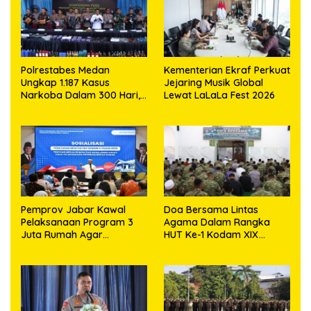
Polrestabes Medan
Kementerian Ekraf Perkuat
Ungkap 1.187 Kasus
Jejaring Musik Global
Narkoba Dalam 300 Hari,
Lewat LaLaLa Fest 2026
Musnahkan Puluhan
Kilogram Barang Bukti
Pemprov Jabar Kawal
Doa Bersama Lintas
Pelaksanaan Program 3
Agama Dalam Rangka
Juta Rumah Agar
HUT Ke-1 Kodam XIX
Sejahterakan Rakyat
Tuanku Tambusai