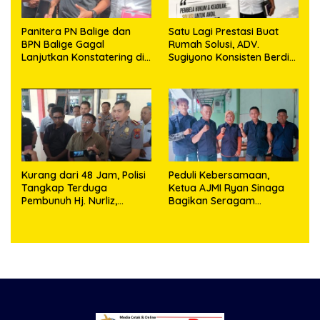
Panitera PN Balige dan
Satu Lagi Prestasi Buat
BPN Balige Gagal
Rumah Solusi, ADV.
Lanjutkan Konstatering di
Sugiyono Konsisten Berdiri
Ajibata, Warga Sebut
di Garis Keadilan
Objek Salah Lokasi
Kurang dari 48 Jam, Polisi
Peduli Kebersamaan,
Tangkap Terduga
Ketua AJMI Ryan Sinaga
Pembunuh Hj. Nurliz,
Bagikan Seragam
Keluarga Sampaikan
Wartawan Liputan Kodam
Apresiasi
I/BB dan Jajaran