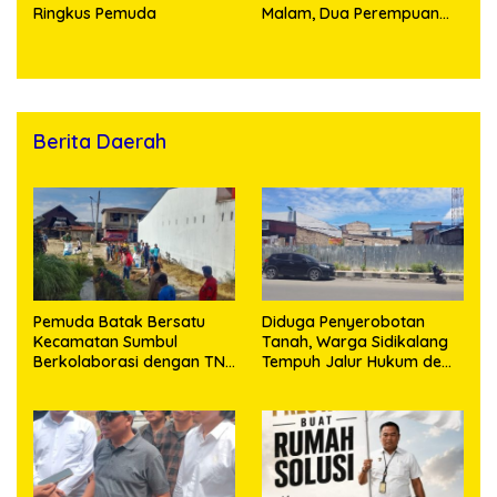
Ringkus Pemuda
Malam, Dua Perempuan
Penikmat Sabu Menangis
Saat Diringkus
Berita Daerah
Pemuda Batak Bersatu
Diduga Penyerobotan
Kecamatan Sumbul
Tanah, Warga Sidikalang
Berkolaborasi dengan TNI
Tempuh Jalur Hukum demi
Gelar Pembersihan Massal
Memperjuangkan Hak
Sambut HUT Korem
Kepemilikan
023/KS dan HUT Ke-81
Kemerdekaan RI