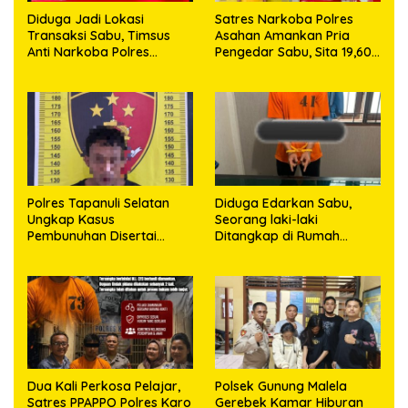
Diduga Jadi Lokasi
Satres Narkoba Polres
Transaksi Sabu, Timsus
Asahan Amankan Pria
Anti Narkoba Polres
Pengedar Sabu, Sita 19,60
Asahan Amankan Seorang
Gram Barang Bukti
Pria dengan Barang Bukti
63,67 Gram Sabu
Polres Tapanuli Selatan
Diduga Edarkan Sabu,
Ungkap Kasus
Seorang laki-laki
Pembunuhan Disertai
Ditangkap di Rumah
Kekerasan Seksual
Kosong, Polisi Sita
terhadap Anak, Pelaku
Timbangan Digital dan
Ditangkap
Puluhan Plastik Klip
Dua Kali Perkosa Pelajar,
Polsek Gunung Malela
Satres PPAPPO Polres Karo
Gerebek Kamar Hiburan