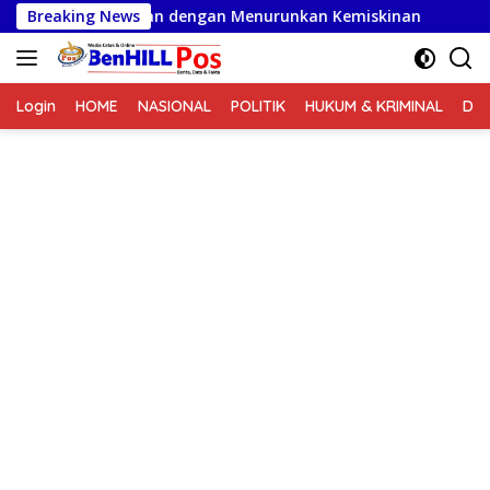
Langsung
judkan dengan Menurunkan Kemiskinan
Breaking News
Pemprov Jabar H
ke
konten
Login
HOME
NASIONAL
POLITIK
HUKUM & KRIMINAL
DA