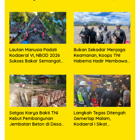
0503/JB Gelar Berbagai
Dengan Taksiran Senilai
Lomba
2,6 Triliun Rupiah
Lautan Manusia Padati
Bukan Sekadar Menjaga
Kodaeral VI, NBOD 2026
Keamanan, Koops TNI
Sukses Bakar Semangat
Habema Hadir Membawa
Patriotisme Warga
Harapan bagi Warga di
Makassar
Tengah Konflik Ugimba
Satgas Karya Bakti TNI
Langkah Tegas Ditengah
Kebut Pembangunan
Gemerlap Malam,
Jembatan Beton di Desa
Kodaeral I Sikat
Mehaga, Perkuat Akses
Pelanggaran dan
Warga di Nias Selatan
Amankan Empat Senjata