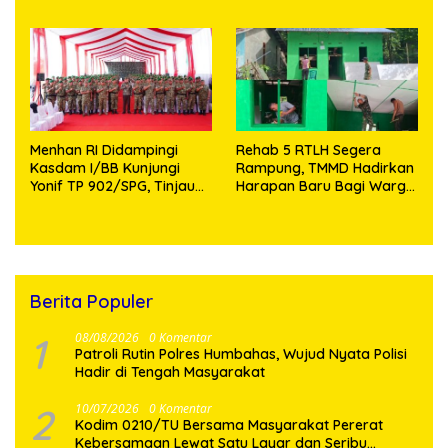
Aman dan Kondusif
Knalpot Brong dan
Tramadol
Menhan RI Didampingi
Rehab 5 RTLH Segera
Kasdam I/BB Kunjungi
Rampung, TMMD Hadirkan
Yonif TP 902/SPG, Tinjau
Harapan Baru Bagi Warga
Fasilitas dan Beri Motivasi
Desa Sijarango
Prajurit
Berita Populer
1
08/08/2026
0 Komentar
Patroli Rutin Polres Humbahas, Wujud Nyata Polisi
Hadir di Tengah Masyarakat
2
10/07/2026
0 Komentar
Kodim 0210/TU Bersama Masyarakat Pererat
Kebersamaan Lewat Satu Layar dan Seribu