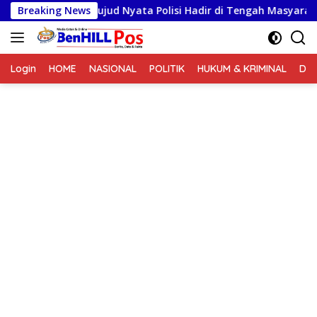
Langsung
s Humbahas, Wujud Nyata Polisi Hadir di Tengah Masyarakat
Breaking News
ke
konten
Login
HOME
NASIONAL
POLITIK
HUKUM & KRIMINAL
DA