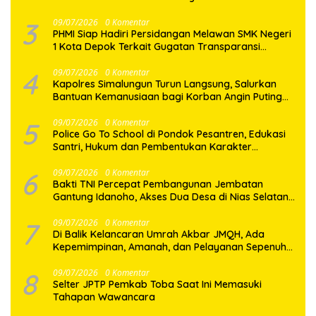
Semangat di Keseruan Nobar Piala Dunia 2026
3
09/07/2026
0 Komentar
PHMI Siap Hadiri Persidangan Melawan SMK Negeri
1 Kota Depok Terkait Gugatan Transparansi
Penggunaan Dana BOS Berkisar 6,9 Miliar
4
09/07/2026
0 Komentar
Kapolres Simalungun Turun Langsung, Salurkan
Bantuan Kemanusiaan bagi Korban Angin Puting
Beliung di Pematang Bandar
5
09/07/2026
0 Komentar
Police Go To School di Pondok Pesantren, Edukasi
Santri, Hukum dan Pembentukan Karakter
Generasi Muda
6
09/07/2026
0 Komentar
Bakti TNI Percepat Pembangunan Jembatan
Gantung Idanoho, Akses Dua Desa di Nias Selatan
Segera Pulih
7
09/07/2026
0 Komentar
Di Balik Kelancaran Umrah Akbar JMQH, Ada
Kepemimpinan, Amanah, dan Pelayanan Sepenuh
Hati
8
09/07/2026
0 Komentar
Selter JPTP Pemkab Toba Saat Ini Memasuki
Tahapan Wawancara