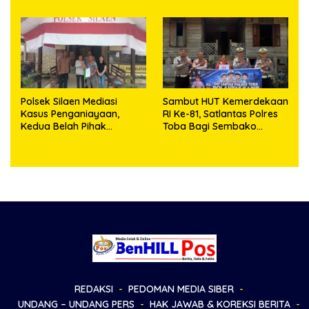
Polsek Silaen Mediasi
Sambut HUT Kemerdekaan
Kasus Penganiayaan,
RI Ke-81, Satlantas Polres
Kedua Belah Pihak
Toba Bagi Sembako
Sepakat Damai
Kepada Warga Kurang
Mampu
REDAKSI
PEDOMAN MEDIA SIBER
UNDANG – UNDANG PERS
HAK JAWAB & KOREKSI BERITA