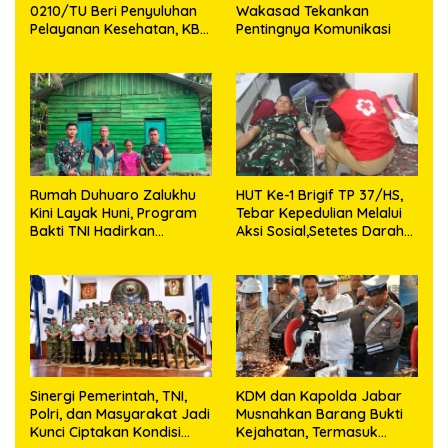
0210/TU Beri Penyuluhan
Wakasad Tekankan
Pelayanan Kesehatan, KB
Pentingnya Komunikasi
dan Stunting di Desa
Sijarango
Rumah Duhuaro Zalukhu
HUT Ke-1 Brigif TP 37/HS,
Kini Layak Huni, Program
Tebar Kepedulian Melalui
Bakti TNI Hadirkan
Aksi Sosial,Setetes Darah
Harapan Baru di Nias
Menjadi Harapan Hidup
Utara
Bagi Yang Membutuhkan
Sinergi Pemerintah, TNI,
KDM dan Kapolda Jabar
Polri, dan Masyarakat Jadi
Musnahkan Barang Bukti
Kunci Ciptakan Kondisi
Kejahatan, Termasuk