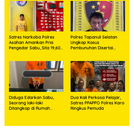
63,67 Gram Sabu
Satres Narkoba Polres
Polres Tapanuli Selatan
Asahan Amankan Pria
Ungkap Kasus
Pengedar Sabu, Sita 19,60
Pembunuhan Disertai
Gram Barang Bukti
Kekerasan Seksual
terhadap Anak, Pelaku
Ditangkap
Diduga Edarkan Sabu,
Dua Kali Perkosa Pelajar,
Seorang laki-laki
Satres PPAPPO Polres Karo
Ditangkap di Rumah
Ringkus Pemuda
Kosong, Polisi Sita
Timbangan Digital dan
Puluhan Plastik Klip