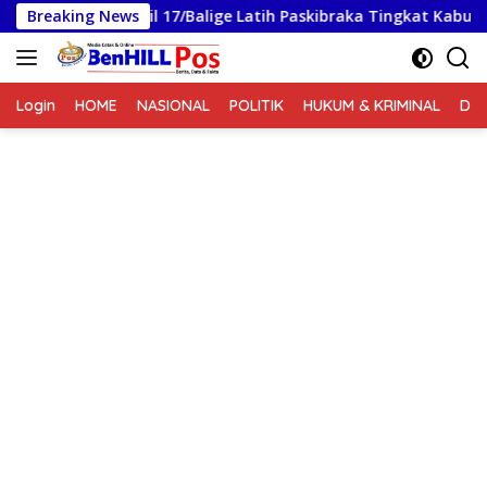
Langsung
Babinsa Koramil 17/Balige Latih Paskibraka Tingkat Kabupaten 
Breaking News
ke
konten
Login
HOME
NASIONAL
POLITIK
HUKUM & KRIMINAL
DA