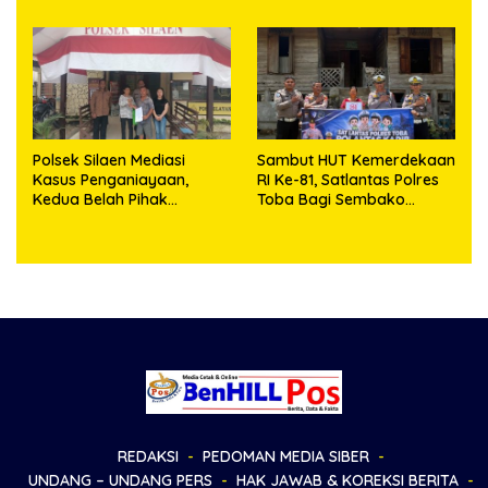
Polsek Silaen Mediasi
Sambut HUT Kemerdekaan
Kasus Penganiayaan,
RI Ke-81, Satlantas Polres
Kedua Belah Pihak
Toba Bagi Sembako
Sepakat Damai
Kepada Warga Kurang
Mampu
REDAKSI
PEDOMAN MEDIA SIBER
UNDANG – UNDANG PERS
HAK JAWAB & KOREKSI BERITA