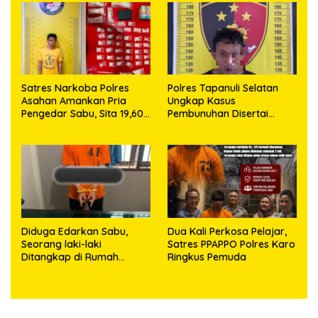
63,67 Gram Sabu
Satres Narkoba Polres
Polres Tapanuli Selatan
Asahan Amankan Pria
Ungkap Kasus
Pengedar Sabu, Sita 19,60
Pembunuhan Disertai
Gram Barang Bukti
Kekerasan Seksual
terhadap Anak, Pelaku
Ditangkap
Diduga Edarkan Sabu,
Dua Kali Perkosa Pelajar,
Seorang laki-laki
Satres PPAPPO Polres Karo
Ditangkap di Rumah
Ringkus Pemuda
Kosong, Polisi Sita
Timbangan Digital dan
Puluhan Plastik Klip