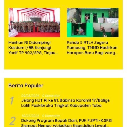
Aman dan Kondusif
Knalpot Brong dan
Tramadol
Menhan RI Didampingi
Rehab 5 RTLH Segera
Kasdam I/BB Kunjungi
Rampung, TMMD Hadirkan
Yonif TP 902/SPG, Tinjau
Harapan Baru Bagi Warga
Fasilitas dan Beri Motivasi
Desa Sijarango
Prajurit
Berita Populer
1
09/08/2026
0 Komentar
Jelang HUT RI ke 81, Babinsa Koramil 17/Balige
Latih Paskibraka Tingkat Kabupaten Toba
2
10/07/2026
0 Komentar
Dukung Program Bupati Dairi, PUK F.SPTI–K.SPSI
Siempat Nempu Wujudkan Kepedulian Lewat