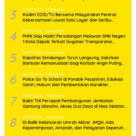
Gotong Royong Perbaikan Jalan Desa
3
10/07/2026
0 Komentar
Kodim 0210/TU Bersama Masyarakat Pererat
Kebersamaan Lewat Satu Layar dan Seribu
Semangat di Keseruan Nobar Piala Dunia 2026
4
09/07/2026
0 Komentar
PHMI Siap Hadiri Persidangan Melawan SMK Negeri
1 Kota Depok Terkait Gugatan Transparansi
Penggunaan Dana BOS Berkisar 6,9 Miliar
5
09/07/2026
0 Komentar
Kapolres Simalungun Turun Langsung, Salurkan
Bantuan Kemanusiaan bagi Korban Angin Puting
Beliung di Pematang Bandar
6
09/07/2026
0 Komentar
Police Go To School di Pondok Pesantren, Edukasi
Santri, Hukum dan Pembentukan Karakter
Generasi Muda
7
09/07/2026
0 Komentar
Bakti TNI Percepat Pembangunan Jembatan
Gantung Idanoho, Akses Dua Desa di Nias Selatan
Segera Pulih
8
09/07/2026
0 Komentar
Di Balik Kelancaran Umrah Akbar JMQH, Ada
Kepemimpinan, Amanah, dan Pelayanan Sepenuh
Hati