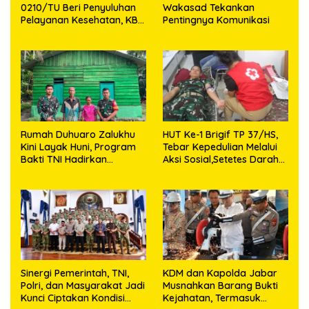
0210/TU Beri Penyuluhan
Wakasad Tekankan
Pelayanan Kesehatan, KB
Pentingnya Komunikasi
dan Stunting di Desa
Sijarango
Rumah Duhuaro Zalukhu
HUT Ke-1 Brigif TP 37/HS,
Kini Layak Huni, Program
Tebar Kepedulian Melalui
Bakti TNI Hadirkan
Aksi Sosial,Setetes Darah
Harapan Baru di Nias
Menjadi Harapan Hidup
Utara
Bagi Yang Membutuhkan
Sinergi Pemerintah, TNI,
KDM dan Kapolda Jabar
Polri, dan Masyarakat Jadi
Musnahkan Barang Bukti
Kunci Ciptakan Kondisi
Kejahatan, Termasuk