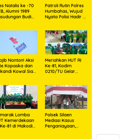
es Natalis ke -70
Patroli Rutin Polres
B, Alumni 1989
Humbahas, Wujud
sudungan Budi
Nyata Polisi Hadir di
naga: Merawat
Tengah Masyarakat
enangan Sembari
erbagi
jib Nonton! Aksi
Meriahkan HUT RI
ite Kopaska dan
Ke-81, Kodim
ikandi Kowal Siap
0210/TU Gelar
kin Warga
Berbagai Lomba
kassar Terpukau
emarak Lomba
Polsek Silaen
UT Kemerdekaan
Mediasi Kasus
 Ke-81 di Makodim
Penganiayaan,
210/TU
Kedua Belah Pihak
Sepakat Damai