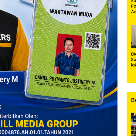
Sa
Po
Am
Pe
19
Bu
Di
Sa
la
R
Po
Ti
da
Kl
B