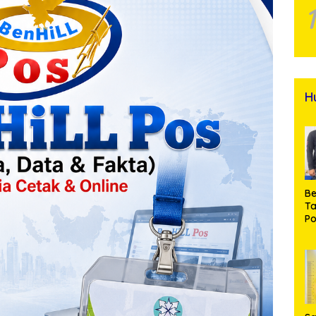
H
Be
T
Po
M
Pr
Na