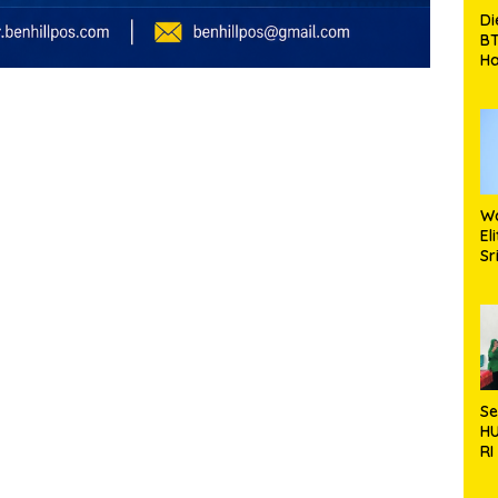
Di
BT
Ha
Si
K
B
Wa
El
Sr
Bi
Ma
S
H
RI
0