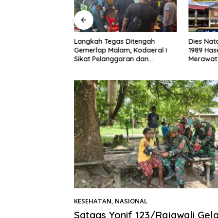
a Bakti TNI Kebut
Langkah Tegas Ditengah
Dies Nata
an Jembatan
Gemerlap Malam, Kodaeral I
1989 Has
sa Mehaga, Perkuat
Sikat Pelanggaran dan
Merawat
 di Nias Selatan
Amankan Empat Senjata
Berbagi
Tajam
KESEHATAN
,
NASIONAL
18/12/2025
Satgas Yonif 123/Rajawali Gel