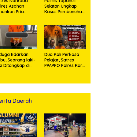
tres Narkoba
Polres Tapanuli
lres Asahan
Selatan Ungkap
ankan Pria
Kasus Pembunuhan
ngedar Sabu, Sita
Disertai Kekerasan
,60 Gram Barang
Seksual terhadap
kti
Anak, Pelaku
Ditangkap
duga Edarkan
Dua Kali Perkosa
bu, Seorang laki-
Pelajar, Satres
ki Ditangkap di
PPAPPO Polres Karo
umah Kosong,
Ringkus Pemuda
lisi Sita
mbangan Digital
n Puluhan Plastik
ip
erita Daerah