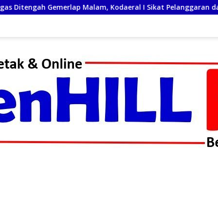
odaeral I Sikat Pelanggaran dan Amankan Empat Senjata Taj