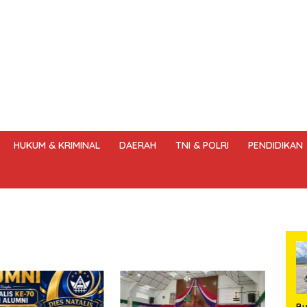
HUKUM & KRIMINAL
DAERAH
TNI & POLRI
PENDIDIKAN
DANG – UNDANG PERS
HAK JAWAB & KOREKSI BERITA
KODE
B