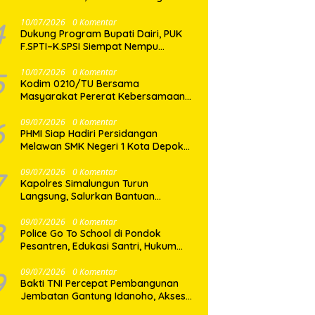
Proses Hukum Berjalan Profesional
4
10/07/2026
0 Komentar
Dukung Program Bupati Dairi, PUK
F.SPTI–K.SPSI Siempat Nempu
Wujudkan Kepedulian Lewat Gotong
Royong Perbaikan Jalan Desa
5
10/07/2026
0 Komentar
Kodim 0210/TU Bersama
Masyarakat Pererat Kebersamaan
Lewat Satu Layar dan Seribu
Semangat di Keseruan Nobar Piala
6
09/07/2026
0 Komentar
PHMI Siap Hadiri Persidangan
Dunia 2026
Melawan SMK Negeri 1 Kota Depok
Terkait Gugatan Transparansi
Penggunaan Dana BOS Berkisar 6,9
7
09/07/2026
0 Komentar
Kapolres Simalungun Turun
Miliar
Langsung, Salurkan Bantuan
Kemanusiaan bagi Korban Angin
Puting Beliung di Pematang Bandar
8
09/07/2026
0 Komentar
Police Go To School di Pondok
Pesantren, Edukasi Santri, Hukum
dan Pembentukan Karakter Generasi
Muda
9
09/07/2026
0 Komentar
Bakti TNI Percepat Pembangunan
Jembatan Gantung Idanoho, Akses
Dua Desa di Nias Selatan Segera