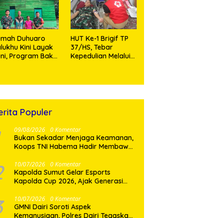
jarango
umah Duhuaro
HUT Ke-1 Brigif TP
lukhu Kini Layak
37/HS, Tebar
ni, Program Bakti
Kepedulian Melalui
I Hadirkan
Aksi Sosial,Setetes
rapan Baru di
Darah Menjadi
as Utara
Harapan Hidup Bagi
Yang
Membutuhkan
erita Populer
09/08/2026
0 Komentar
Bukan Sekadar Menjaga Keamanan,
Koops TNI Habema Hadir Membawa
Harapan bagi Warga di Tengah
Konflik Ugimba
2
10/07/2026
0 Komentar
Kapolda Sumut Gelar Esports
Kapolda Cup 2026, Ajak Generasi
Muda Berkarya dan Hindari
Kenakalan Remaja
3
10/07/2026
0 Komentar
GMNI Dairi Soroti Aspek
Kemanusiaan, Polres Dairi Tegaskan