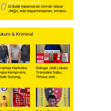
Pulih
10
09/07/2026
0 Komentar
Di Balik Kelancaran Umrah Akbar
JMQH, Ada Kepemimpinan, Amanah,
dan Pelayanan Sepenuh Hati
ukum & Kriminal
rantas Narkoba
Diduga Jadi Lokasi
anpa Kompromi,
Transaksi Sabu,
lsek Gunung
Timsus Anti
alela Amankan
Narkoba Polres
ia Bawa Sabu di
Asahan Amankan
gori Karangsari
Seorang Pria
dengan Barang
Bukti 63,67 Gram
Sabu