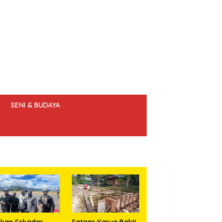
SENI & BUDAYA
 ETIK JURNALIS
ukan Sekadar
Satgas Karya Bakti