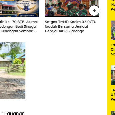
M
K
TN
M
Jelan
lis ke -70 BTB, Alumni
Satgas TMMD Kodim 0210/TU
ba
Koram
udungan Budi Sinaga:
Ibadah Bersama Jemaat
Te
Pask
 Kenangan Sembari
Gereja HKBP Sijarango
U
Tob
L
Di
Ma
Si
d
Em
T
T
02
Pe
Pe
Ke
ar Layanan
St