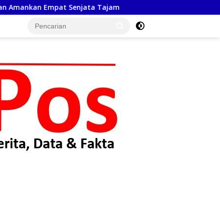
am
Dies Natalis ke -70 BTB, Alumni 1989 Hasudungan B