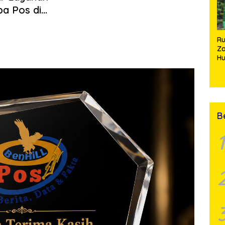
Si
pa Pos di
 Yonif
anan Kesehatan
R
Za
Hu
TN
Ha
Ni
B
1