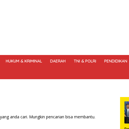
HUKUM & KRIMINAL
DAERAH
TNI & POLRI
PENDIDIKAN
DANG – UNDANG PERS
HAK JAWAB & KOREKSI BERITA
KODE
yang anda cari. Mungkin pencarian bisa membantu.
Po