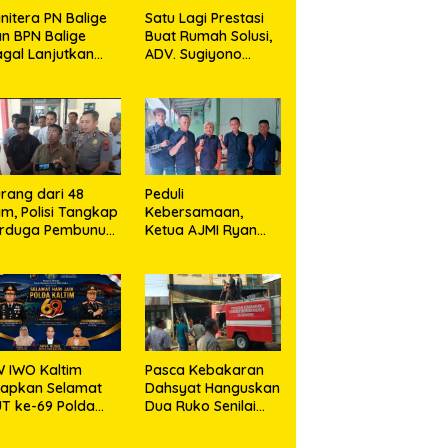
nitera PN Balige
Satu Lagi Prestasi
n BPN Balige
Buat Rumah Solusi,
gal Lanjutkan
ADV. Sugiyono
nstatering di
Konsisten Berdiri di
ibata, Warga
Garis Keadilan
but Objek Salah
kasi
rang dari 48
Peduli
m, Polisi Tangkap
Kebersamaan,
erduga Pembunuh
Ketua AJMI Ryan
. Nurliz, Keluarga
Sinaga Bagikan
ampaikan
Seragam Wartawan
resiasi
Liputan Kodam I/BB
dan Jajaran
 IWO Kaltim
Pasca Kebakaran
capkan Selamat
Dahsyat Hanguskan
T ke-69 Polda
Dua Ruko Senilai
ltim, Soroti
Rp1,5 Miliar,
ntingnya Sinergi
Kapolsek Bandar