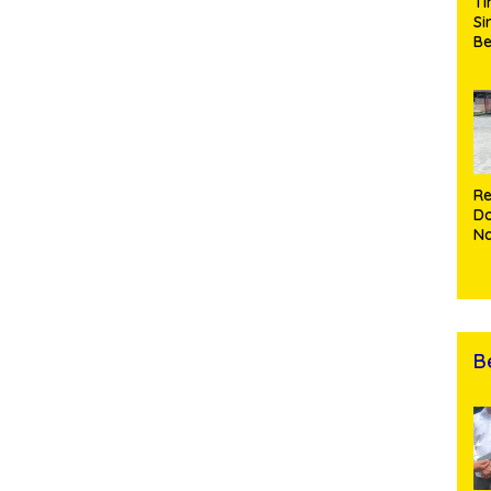
Ti
Si
Be
Gu
Pe
hi
da
T
Re
Do
Na
Cu
Ke
B
Di
B