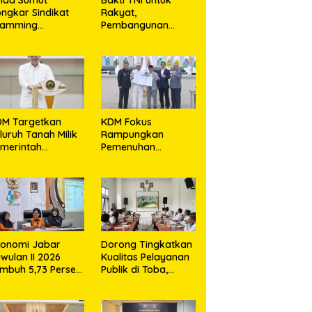
ngkar Sindikat
Rakyat,
camming
Pembangunan
ternasional di
Jembatan Modular
partemen Medan,
di Gunungsitoli
rban Rugi Rp6,7
Masuki Tahap
liar
Pengecoran
Abutmen
DM Targetkan
KDM Fokus
luruh Tanah Milik
Rampungkan
merintah
Pemenuhan
rsertifikat Paling
Layanan Dasar dan
mbat Tiga Tahun
Konektivitas
e Depan
Wilayah pada 2027
konomi Jabar
Dorong Tingkatkan
iwulan II 2026
Kualitas Pelayanan
mbuh 5,73 Persen,
Publik di Toba,
bih Tinggi
Bappelitbangda
bandingkan
Gelar Lomba
sional
Inovasi Perangkat