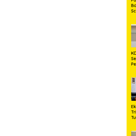
Bo
S
In
A
Ko
Mi
K
Se
Pe
Be
La
k
E
Tr
Tu
Le
Di
Na