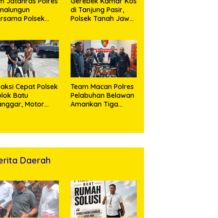
m Jatanras Polres
Gerebek Kamar Kos
malungun
di Tanjung Pasir,
rsama Polsek
Polsek Tanah Jawa
nung Malela Buru
Ringkus Dua
laku Curas
Pengedar Sabu
ngga Provinsi Riau
n Berhasil Bekuk
ersangka
aksi Cepat Polsek
Team Macan Polres
lok Batu
Pelabuhan Belawan
nggar, Motor
Amankan Tiga
rian Ditemukan di
Anggota Geng
bun Sawit, Dua
Motor di Marelan
ersaudara
Pasar 9
ringkus
erita Daerah