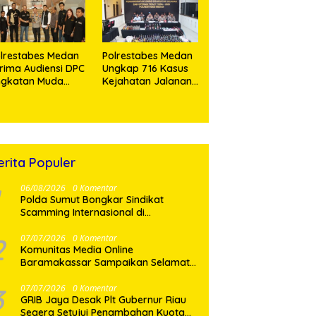
Daerah
lrestabes Medan
Polrestabes Medan
rima Audiensi DPC
Ungkap 716 Kasus
ngkatan Muda
Kejahatan Jalanan
singamangaraja
dan Hasil Operasi
I, Perkuat
Pekat Toba 2026,
nergitas Jaga
906 Tersangka
amtibmas
Diamankan
erita Populer
06/08/2026
0 Komentar
Polda Sumut Bongkar Sindikat
Scamming Internasional di
Apartemen Medan, Korban Rugi
Rp6,7 Miliar
2
07/07/2026
0 Komentar
Komunitas Media Online
Baramakassar Sampaikan Selamat
dan Sukses kepada AKBP M. Aldy
Sulaiman atas Amanah Jabatan
3
07/07/2026
0 Komentar
GRIB Jaya Desak Plt Gubernur Riau
Baru
Segera Setujui Penambahan Kuota