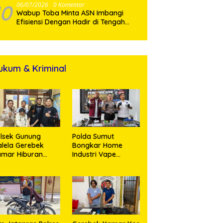
Karo Bakar Lokasi
10
06/07/2026
0 Komentar
Wabup Toba Minta ASN Imbangi
Efisiensi Dengan Hadir di Tengah
Masyarakat
ukum & Kriminal
lsek Gunung
Polda Sumut
lela Gerebek
Bongkar Home
amar Hiburan
Industri Vape
alam, Dua
Mengandung
erempuan
Etomidate, Bahan
nikmat Sabu
Baku Diduga
nangis Saat
Dipasok dari
ringkus
Kamboja