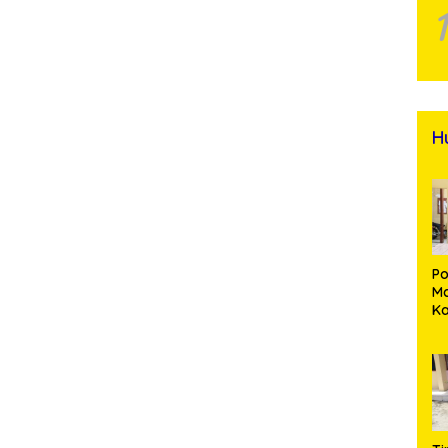
H
Po
Ma
K
M
P
Pe
Me
Di