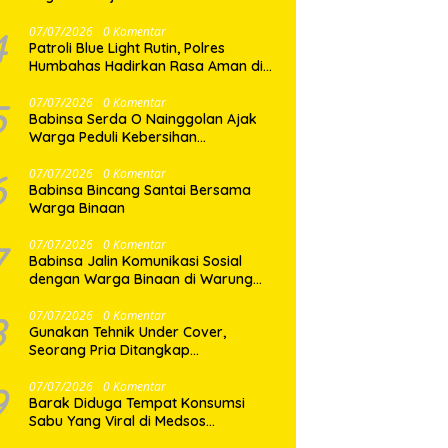
SPMB, Ribuan Siswa Terancam Tak
Tertampung
4
07/07/2026
0 Komentar
Patroli Blue Light Rutin, Polres
Humbahas Hadirkan Rasa Aman di
Tengah Masyarakat
5
07/07/2026
0 Komentar
Babinsa Serda O Nainggolan Ajak
Warga Peduli Kebersihan
Lingkungan
6
07/07/2026
0 Komentar
Babinsa Bincang Santai Bersama
Warga Binaan
7
07/07/2026
0 Komentar
Babinsa Jalin Komunikasi Sosial
dengan Warga Binaan di Warung
Kopi
8
07/07/2026
0 Komentar
Gunakan Tehnik Under Cover,
Seorang Pria Ditangkap
Satresnarkoba Polres Binjai Beserta
9
07/07/2026
0 Komentar
Barak Diduga Tempat Konsumsi
Sabu Yang Viral di Medsos
Digerebek, Satresnarkoba Polres