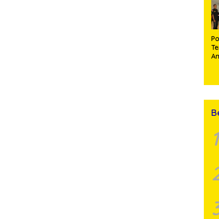
Po
Te
A
Si
XI
Si
K
B
1