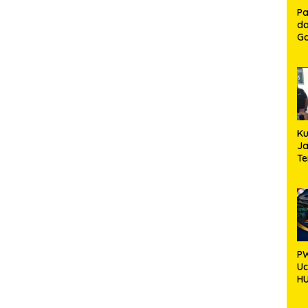
Pa
da
Ga
Ko
Aj
Se
Lo
Ku
Ja
T
Hj
S
Ap
PW
U
HU
Ka
Pe