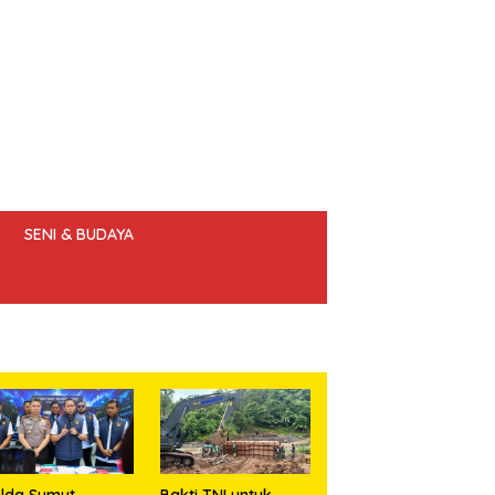
SENI & BUDAYA
 ETIK JURNALIS
lda Sumut
Bakti TNI untuk