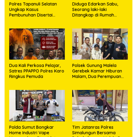
Polres Tapanuli Selatan
Diduga Edarkan Sabu,
Ungkap Kasus
Seorang laki-laki
Pembunuhan Disertai
Ditangkap di Rumah
Kekerasan Seksual
Kosong, Polisi Sita
terhadap Anak, Pelaku
Timbangan Digital dan
Ditangkap
Puluhan Plastik Klip
Dua Kali Perkosa Pelajar,
Polsek Gunung Malela
Satres PPAPPO Polres Karo
Gerebek Kamar Hiburan
Ringkus Pemuda
Malam, Dua Perempuan
Penikmat Sabu Menangis
Saat Diringkus
Polda Sumut Bongkar
Tim Jatanras Polres
Home Industri Vape
Simalungun Bersama