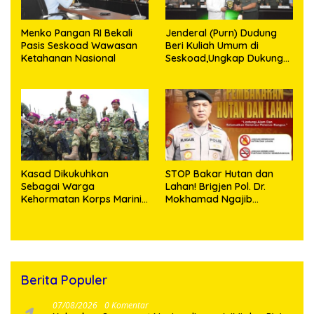
Menko Pangan RI Bekali
Jenderal (Purn) Dudung
Pasis Seskoad Wawasan
Beri Kuliah Umum di
Ketahanan Nasional
Seskoad,Ungkap Dukung
Program Strategis
Presiden
Kasad Dikukuhkan
STOP Bakar Hutan dan
Sebagai Warga
Lahan! Brigjen Pol. Dr.
Kehormatan Korps Marinir
Mokhamad Ngajib
TNI AL
Tegaskan: Jangan Rusak
Alam, Jangan Pertaruhkan
Masa Depan!
Berita Populer
07/08/2026
0 Komentar