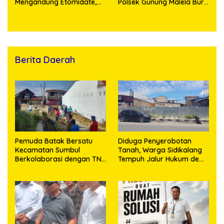
Mengandung Etomidate,
Polsek Gunung Malela Buru
Bahan Baku Diduga
Pelaku Curas hingga
Dipasok dari Kamboja
Provinsi Riau dan Berhasil
Bekuk Tersangka
Berita Daerah
Pemuda Batak Bersatu
Diduga Penyerobotan
Kecamatan Sumbul
Tanah, Warga Sidikalang
Berkolaborasi dengan TNI
Tempuh Jalur Hukum demi
Gelar Pembersihan Massal
Memperjuangkan Hak
Sambut HUT Korem
Kepemilikan
023/KS dan HUT Ke-81
Kemerdekaan RI