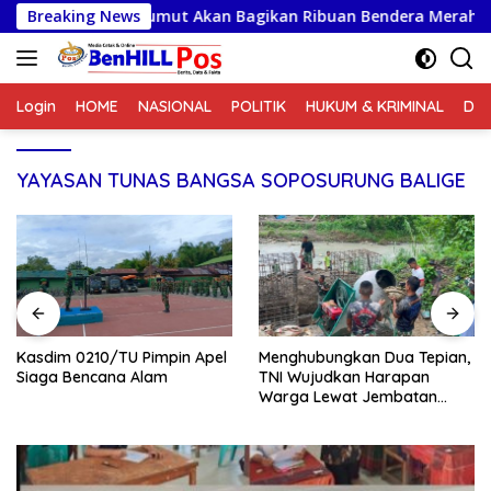
Langsung
imin Sumut Akan Bagikan Ribuan Bendera Merah Putih
Breaking News
ke
konten
Login
HOME
NASIONAL
POLITIK
HUKUM & KRIMINAL
DA
YAYASAN TUNAS BANGSA SOPOSURUNG BALIGE
Kasdim 0210/TU Pimpin Apel
Menghubungkan Dua Tepian,
Siaga Bencana Alam
TNI Wujudkan Harapan
Warga Lewat Jembatan
Gantung Sungai Menaula