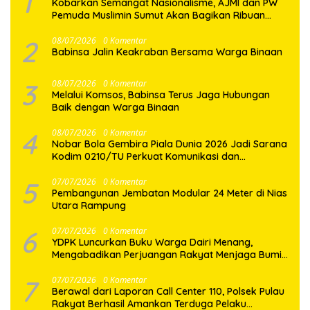
1
Kobarkan Semangat Nasionalisme, AJMI dan PW
Pemuda Muslimin Sumut Akan Bagikan Ribuan
Bendera Merah Putih
2
08/07/2026
0 Komentar
Babinsa Jalin Keakraban Bersama Warga Binaan
3
08/07/2026
0 Komentar
Melalui Komsos, Babinsa Terus Jaga Hubungan
Baik dengan Warga Binaan
4
08/07/2026
0 Komentar
Nobar Bola Gembira Piala Dunia 2026 Jadi Sarana
Kodim 0210/TU Perkuat Komunikasi dan
Kebersamaan dengan Warga
5
07/07/2026
0 Komentar
Pembangunan Jembatan Modular 24 Meter di Nias
Utara Rampung
6
07/07/2026
0 Komentar
YDPK Luncurkan Buku Warga Dairi Menang,
Mengabadikan Perjuangan Rakyat Menjaga Bumi
Dairi Melalui Jalur Hukum
7
07/07/2026
0 Komentar
Berawal dari Laporan Call Center 110, Polsek Pulau
Rakyat Berhasil Amankan Terduga Pelaku