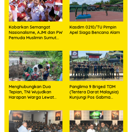
Kobarkan Semangat
Kasdim 0210/TU Pimpin
Nasionalisme, AJMI dan PW
Apel Siaga Bencana Alam
Pemuda Muslimin Sumut
Akan Bagikan Ribuan
Bendera Merah Putih
Menghubungkan Dua
Panglima 9 Briged TDM
Tepian, TNI Wujudkan
(Tentera Darat Malaysia)
Harapan Warga Lewat
Kunjungi Pos Gabma
Jembatan Gantung Sungai
Temajuk dan Sajingan,
Menaula
Perkuat Sinergitas TNI–
TDM