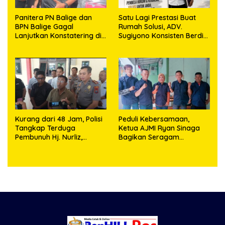
Panitera PN Balige dan
Satu Lagi Prestasi Buat
BPN Balige Gagal
Rumah Solusi, ADV.
Lanjutkan Konstatering di
Sugiyono Konsisten Berdiri
Ajibata, Warga Sebut
di Garis Keadilan
Objek Salah Lokasi
Kurang dari 48 Jam, Polisi
Peduli Kebersamaan,
Tangkap Terduga
Ketua AJMI Ryan Sinaga
Pembunuh Hj. Nurliz,
Bagikan Seragam
Keluarga Sampaikan
Wartawan Liputan Kodam
Apresiasi
I/BB dan Jajaran