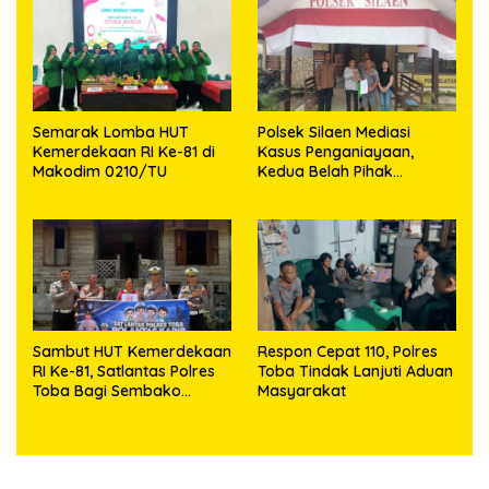
Semarak Lomba HUT
Polsek Silaen Mediasi
Kemerdekaan RI Ke-81 di
Kasus Penganiayaan,
Makodim 0210/TU
Kedua Belah Pihak
Sepakat Damai
Sambut HUT Kemerdekaan
Respon Cepat 110, Polres
RI Ke-81, Satlantas Polres
Toba Tindak Lanjuti Aduan
Toba Bagi Sembako
Masyarakat
Kepada Warga Kurang
Mampu