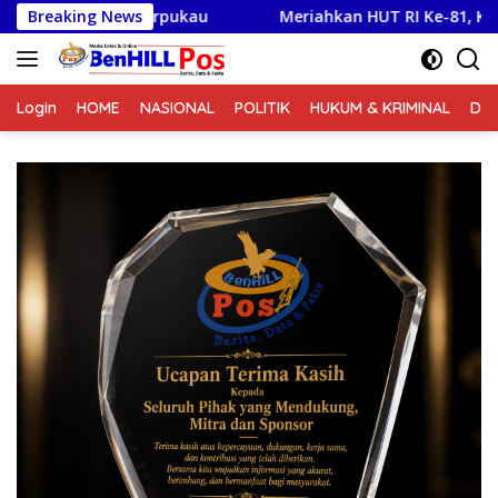
Langsung
erpukau
Breaking News
Meriahkan HUT RI Ke-81, Kodim 0210/TU Gelar
ke
konten
Login
HOME
NASIONAL
POLITIK
HUKUM & KRIMINAL
DA