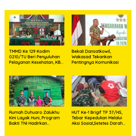
TMMD Ke 129 Kodim
Bekali Dansatkowil,
0210/TU Beri Penyuluhan
Wakasad Tekankan
Pelayanan Kesehatan, KB
Pentingnya Komunikasi
dan Stunting di Desa
Sijarango
Rumah Duhuaro Zalukhu
HUT Ke-1 Brigif TP 37/HS,
Kini Layak Huni, Program
Tebar Kepedulian Melalui
Bakti TNI Hadirkan
Aksi Sosial,Setetes Darah
Harapan Baru di Nias
Menjadi Harapan Hidup
Utara
Bagi Yang Membutuhkan