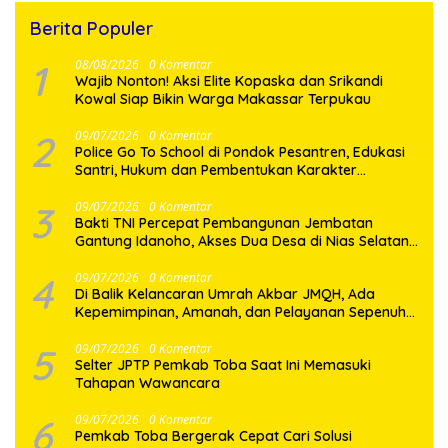
Berita Populer
1
08/08/2026
0 Komentar
Wajib Nonton! Aksi Elite Kopaska dan Srikandi
Kowal Siap Bikin Warga Makassar Terpukau
2
09/07/2026
0 Komentar
Police Go To School di Pondok Pesantren, Edukasi
Santri, Hukum dan Pembentukan Karakter
Generasi Muda
3
09/07/2026
0 Komentar
Bakti TNI Percepat Pembangunan Jembatan
Gantung Idanoho, Akses Dua Desa di Nias Selatan
Segera Pulih
4
09/07/2026
0 Komentar
Di Balik Kelancaran Umrah Akbar JMQH, Ada
Kepemimpinan, Amanah, dan Pelayanan Sepenuh
Hati
5
09/07/2026
0 Komentar
Selter JPTP Pemkab Toba Saat Ini Memasuki
Tahapan Wawancara
6
09/07/2026
0 Komentar
Pemkab Toba Bergerak Cepat Cari Solusi