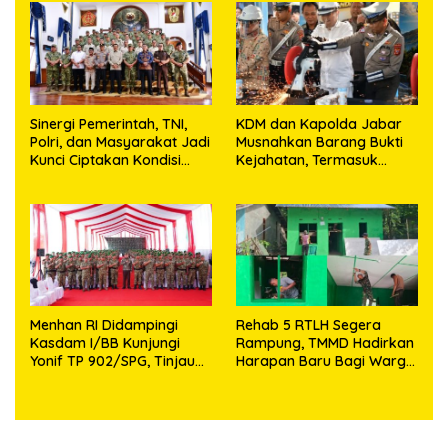
Sinergi Pemerintah, TNI,
KDM dan Kapolda Jabar
Polri, dan Masyarakat Jadi
Musnahkan Barang Bukti
Kunci Ciptakan Kondisi
Kejahatan, Termasuk
Aman dan Kondusif
Knalpot Brong dan
Tramadol
Menhan RI Didampingi
Rehab 5 RTLH Segera
Kasdam I/BB Kunjungi
Rampung, TMMD Hadirkan
Yonif TP 902/SPG, Tinjau
Harapan Baru Bagi Warga
Fasilitas dan Beri Motivasi
Desa Sijarango
Prajurit