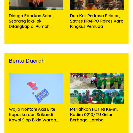
Diduga Edarkan Sabu,
Dua Kali Perkosa Pelajar,
Seorang laki-laki
Satres PPAPPO Polres Karo
Ditangkap di Rumah
Ringkus Pemuda
Kosong, Polisi Sita
Timbangan Digital dan
Puluhan Plastik Klip
Berita Daerah
Wajib Nonton! Aksi Elite
Meriahkan HUT RI Ke-81,
Kopaska dan Srikandi
Kodim 0210/TU Gelar
Kowal Siap Bikin Warga
Berbagai Lomba
Makassar Terpukau