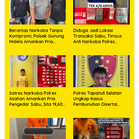
Berantas Narkoba Tanpa
Diduga Jadi Lokasi
Kompromi, Polsek Gunung
Transaksi Sabu, Timsus
Malela Amankan Pria
Anti Narkoba Polres
Bawa Sabu di Nagori
Asahan Amankan Seorang
Karangsari
Pria dengan Barang Bukti
63,67 Gram Sabu
Satres Narkoba Polres
Polres Tapanuli Selatan
Asahan Amankan Pria
Ungkap Kasus
Pengedar Sabu, Sita 19,60
Pembunuhan Disertai
Gram Barang Bukti
Kekerasan Seksual
terhadap Anak, Pelaku
Ditangkap