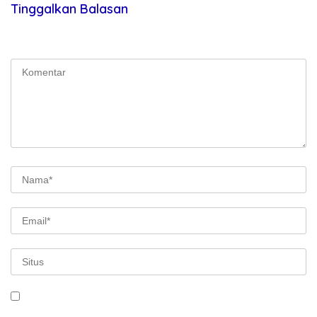
Tinggalkan Balasan
Alamat email Anda tidak akan dipublikasikan.
Ruas yang wajib
ditandai
*
Simpan nama, email, dan situs web saya pada peramban ini
untuk komentar saya berikutnya.