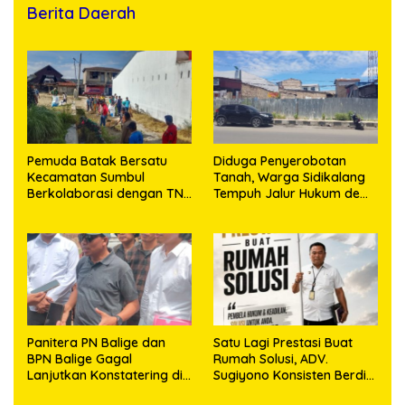
Berita Daerah
Pemuda Batak Bersatu
Diduga Penyerobotan
Kecamatan Sumbul
Tanah, Warga Sidikalang
Berkolaborasi dengan TNI
Tempuh Jalur Hukum demi
Gelar Pembersihan Massal
Memperjuangkan Hak
Sambut HUT Korem
Kepemilikan
023/KS dan HUT Ke-81
Kemerdekaan RI
Panitera PN Balige dan
Satu Lagi Prestasi Buat
BPN Balige Gagal
Rumah Solusi, ADV.
Lanjutkan Konstatering di
Sugiyono Konsisten Berdiri
Ajibata, Warga Sebut
di Garis Keadilan