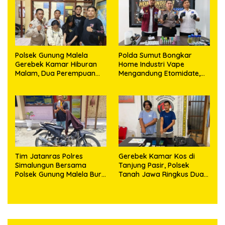
Polsek Gunung Malela
Polda Sumut Bongkar
Gerebek Kamar Hiburan
Home Industri Vape
Malam, Dua Perempuan
Mengandung Etomidate,
Penikmat Sabu Menangis
Bahan Baku Diduga
Saat Diringkus
Dipasok dari Kamboja
Tim Jatanras Polres
Gerebek Kamar Kos di
Simalungun Bersama
Tanjung Pasir, Polsek
Polsek Gunung Malela Buru
Tanah Jawa Ringkus Dua
Pelaku Curas hingga
Pengedar Sabu
Provinsi Riau dan Berhasil
Bekuk Tersangka