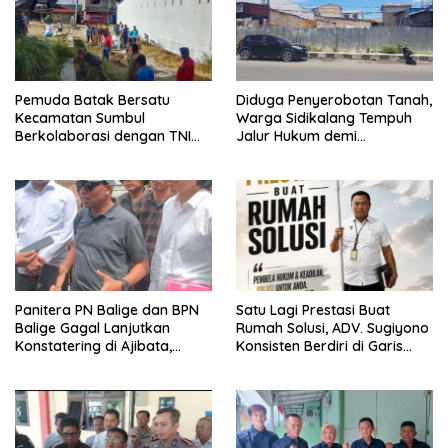
Pemuda Batak Bersatu
Diduga Penyerobotan Tanah,
Kecamatan Sumbul
Warga Sidikalang Tempuh
Berkolaborasi dengan TNI
Jalur Hukum demi
Gelar Pembersihan Massal
Memperjuangkan Hak
Sambut HUT Korem 023/KS
Kepemilikan
dan HUT Ke-81 Kemerdekaan
RI
Panitera PN Balige dan BPN
Satu Lagi Prestasi Buat
Balige Gagal Lanjutkan
Rumah Solusi, ADV. Sugiyono
Konstatering di Ajibata,
Konsisten Berdiri di Garis
Warga Sebut Objek Salah
Keadilan
Lokasi