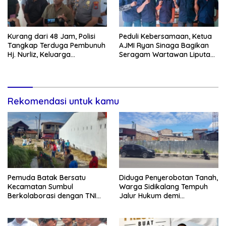
Kurang dari 48 Jam, Polisi
Peduli Kebersamaan, Ketua
Tangkap Terduga Pembunuh
AJMI Ryan Sinaga Bagikan
Hj. Nurliz, Keluarga
Seragam Wartawan Liputan
Sampaikan Apresiasi
Kodam I/BB dan Jajaran
Rekomendasi untuk kamu
Pemuda Batak Bersatu
Diduga Penyerobotan Tanah,
Kecamatan Sumbul
Warga Sidikalang Tempuh
Berkolaborasi dengan TNI
Jalur Hukum demi
Gelar Pembersihan Massal
Memperjuangkan Hak
Sambut HUT Korem 023/KS
Kepemilikan
dan HUT Ke-81 Kemerdekaan