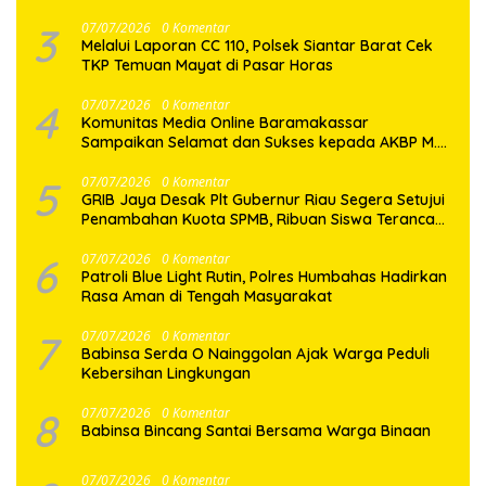
3
07/07/2026
0 Komentar
Melalui Laporan CC 110, Polsek Siantar Barat Cek
TKP Temuan Mayat di Pasar Horas
4
07/07/2026
0 Komentar
Komunitas Media Online Baramakassar
Sampaikan Selamat dan Sukses kepada AKBP M.
Aldy Sulaiman atas Amanah Jabatan Baru
5
07/07/2026
0 Komentar
GRIB Jaya Desak Plt Gubernur Riau Segera Setujui
Penambahan Kuota SPMB, Ribuan Siswa Terancam
Tak Tertampung
6
07/07/2026
0 Komentar
Patroli Blue Light Rutin, Polres Humbahas Hadirkan
Rasa Aman di Tengah Masyarakat
7
07/07/2026
0 Komentar
Babinsa Serda O Nainggolan Ajak Warga Peduli
Kebersihan Lingkungan
8
07/07/2026
0 Komentar
Babinsa Bincang Santai Bersama Warga Binaan
07/07/2026
0 Komentar