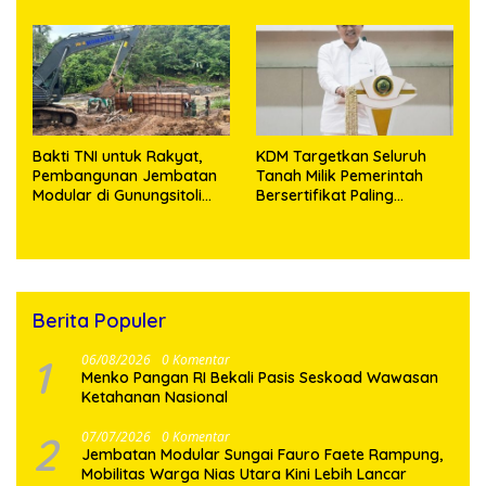
Miliar
Bakti TNI untuk Rakyat,
KDM Targetkan Seluruh
Pembangunan Jembatan
Tanah Milik Pemerintah
Modular di Gunungsitoli
Bersertifikat Paling
Masuki Tahap Pengecoran
Lambat Tiga Tahun ke
Abutmen
Depan
Berita Populer
1
06/08/2026
0 Komentar
Menko Pangan RI Bekali Pasis Seskoad Wawasan
Ketahanan Nasional
2
07/07/2026
0 Komentar
Jembatan Modular Sungai Fauro Faete Rampung,
Mobilitas Warga Nias Utara Kini Lebih Lancar