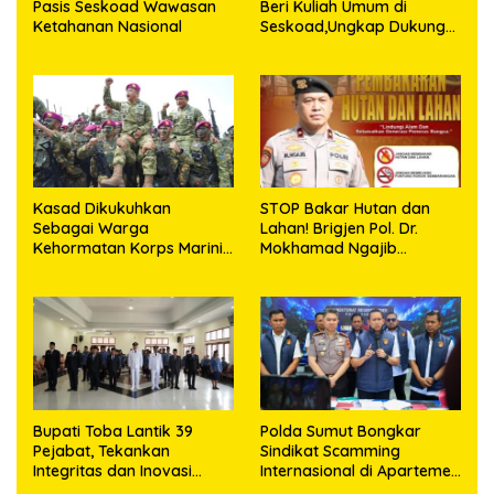
Pasis Seskoad Wawasan
Beri Kuliah Umum di
Ketahanan Nasional
Seskoad,Ungkap Dukung
Program Strategis
Presiden
Kasad Dikukuhkan
STOP Bakar Hutan dan
Sebagai Warga
Lahan! Brigjen Pol. Dr.
Kehormatan Korps Marinir
Mokhamad Ngajib
TNI AL
Tegaskan: Jangan Rusak
Alam, Jangan Pertaruhkan
Masa Depan!
Bupati Toba Lantik 39
Polda Sumut Bongkar
Pejabat, Tekankan
Sindikat Scamming
Integritas dan Inovasi
Internasional di Apartemen
Pelayanan
Medan, Korban Rugi Rp6,7