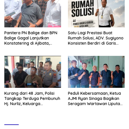
RI
Panitera PN Balige dan BPN
Satu Lagi Prestasi Buat
Balige Gagal Lanjutkan
Rumah Solusi, ADV. Sugiyono
Konstatering di Ajibata,
Konsisten Berdiri di Garis
Warga Sebut Objek Salah
Keadilan
Lokasi
Kurang dari 48 Jam, Polisi
Peduli Kebersamaan, Ketua
Tangkap Terduga Pembunuh
AJMI Ryan Sinaga Bagikan
Hj. Nurliz, Keluarga
Seragam Wartawan Liputan
Sampaikan Apresiasi
Kodam I/BB dan Jajaran