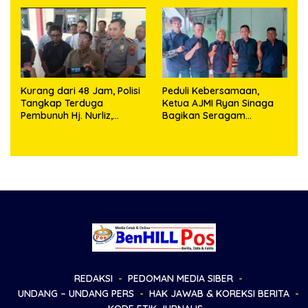
Objek Salah Lokasi
Kurang dari 48 Jam, Polisi
Peduli Kebersamaan,
Tangkap Terduga
Ketua AJMI Ryan Sinaga
Pembunuh Hj. Nurliz,
Bagikan Seragam
Keluarga Sampaikan
Wartawan Liputan Kodam
Apresiasi
I/BB dan Jajaran
REDAKSI
PEDOMAN MEDIA SIBER
UNDANG – UNDANG PERS
HAK JAWAB & KOREKSI BERITA