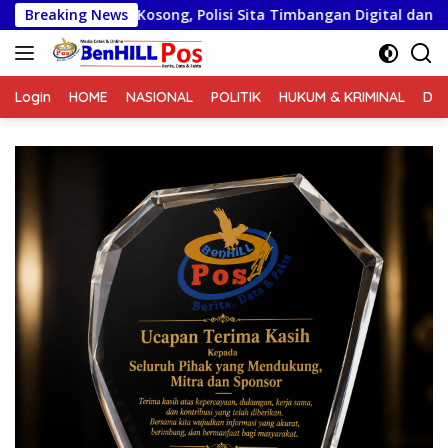
Langsung
song, Polisi Sita Timbangan Digital dan Puluhan Plastik Klip
Breaking News
ke
konten
Login
HOME
NASIONAL
POLITIK
HUKUM & KRIMINAL
DA