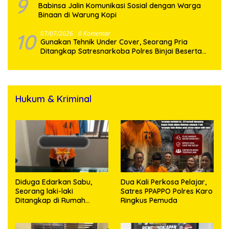
9
Babinsa Jalin Komunikasi Sosial dengan Warga
Binaan di Warung Kopi
10
07/07/2026
0 Komentar
Gunakan Tehnik Under Cover, Seorang Pria
Ditangkap Satresnarkoba Polres Binjai Beserta
Hukum & Kriminal
Diduga Edarkan Sabu,
Dua Kali Perkosa Pelajar,
Seorang laki-laki
Satres PPAPPO Polres Karo
Ditangkap di Rumah
Ringkus Pemuda
Kosong, Polisi Sita
Timbangan Digital dan
Puluhan Plastik Klip