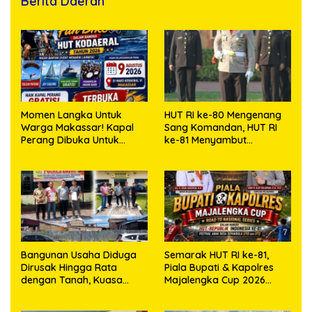
Berita Daerah
Momen Langka Untuk
HUT RI ke-80 Mengenang
Warga Makassar! Kapal
Sang Komandan, HUT RI
Perang Dibuka Untuk
ke-81 Menyambut
Masyarakat
Kapolresta Kendari
Bangunan Usaha Diduga
Semarak HUT RI ke-81,
Dirusak Hingga Rata
Piala Bupati & Kapolres
dengan Tanah, Kuasa
Majalengka Cup 2026
Hukum Dike Kirana Ujung
Kobarkan Semangat
dan Masro Ujung Resmi
Generasi Muda