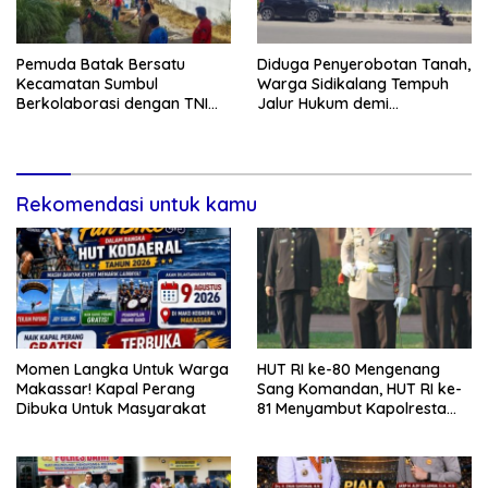
Pemuda Batak Bersatu
Diduga Penyerobotan Tanah,
Kecamatan Sumbul
Warga Sidikalang Tempuh
Berkolaborasi dengan TNI
Jalur Hukum demi
Gelar Pembersihan Massal
Memperjuangkan Hak
Sambut HUT Korem 023/KS
Kepemilikan
dan HUT Ke-81 Kemerdekaan
RI
Rekomendasi untuk kamu
Momen Langka Untuk Warga
HUT RI ke-80 Mengenang
Makassar! Kapal Perang
Sang Komandan, HUT RI ke-
Dibuka Untuk Masyarakat
81 Menyambut Kapolresta
Kendari