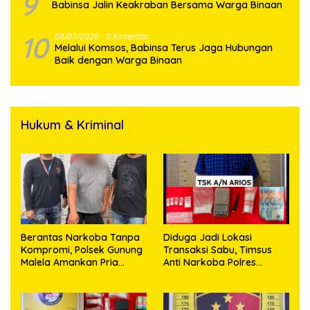
9
Babinsa Jalin Keakraban Bersama Warga Binaan
10
08/07/2026
0 Komentar
Melalui Komsos, Babinsa Terus Jaga Hubungan
Baik dengan Warga Binaan
Hukum & Kriminal
Berantas Narkoba Tanpa
Diduga Jadi Lokasi
Kompromi, Polsek Gunung
Transaksi Sabu, Timsus
Malela Amankan Pria
Anti Narkoba Polres
Bawa Sabu di Nagori
Asahan Amankan Seorang
Karangsari
Pria dengan Barang Bukti
63,67 Gram Sabu