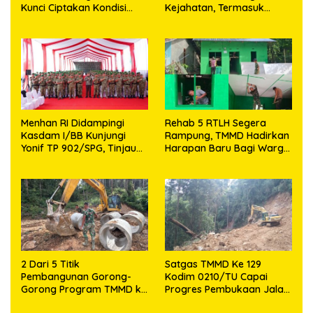
Kunci Ciptakan Kondisi
Kejahatan, Termasuk
Aman dan Kondusif
Knalpot Brong dan
Tramadol
Menhan RI Didampingi
Rehab 5 RTLH Segera
Kasdam I/BB Kunjungi
Rampung, TMMD Hadirkan
Yonif TP 902/SPG, Tinjau
Harapan Baru Bagi Warga
Fasilitas dan Beri Motivasi
Desa Sijarango
Prajurit
2 Dari 5 Titik
Satgas TMMD Ke 129
Pembangunan Gorong-
Kodim 0210/TU Capai
Gorong Program TMMD ke
Progres Pembukaan Jalan
129 Kodim 0210/TU Capai
98,11 Persen