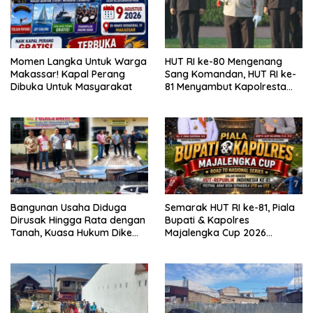
Momen Langka Untuk Warga
HUT RI ke-80 Mengenang
Makassar! Kapal Perang
Sang Komandan, HUT RI ke-
Dibuka Untuk Masyarakat
81 Menyambut Kapolresta
Kendari
Bangunan Usaha Diduga
Semarak HUT RI ke-81, Piala
Dirusak Hingga Rata dengan
Bupati & Kapolres
Tanah, Kuasa Hukum Dike
Majalengka Cup 2026
Kirana Ujung dan Masro
Kobarkan Semangat
Ujung Resmi Tempuh Jalur
Generasi Muda
Hukum