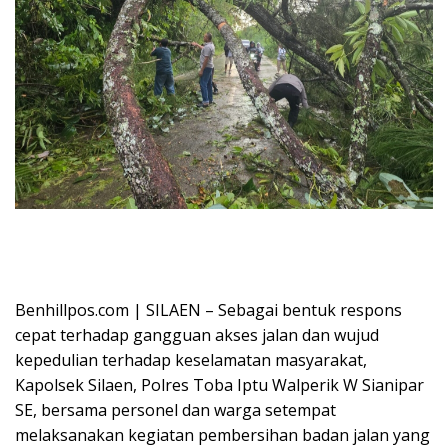
Kapolsek Silaen Bersama Personel dan Warga Respon Cepat Bersihkan
Jalan Akibat Pohon Tumbang Photo : Daniel Roymanto Manurung /
Benhipos.com
Benhillpos.com | SILAEN – Sebagai bentuk respons
cepat terhadap gangguan akses jalan dan wujud
kepedulian terhadap keselamatan masyarakat,
Kapolsek Silaen, Polres Toba Iptu Walperik W Sianipar
SE, bersama personel dan warga setempat
melaksanakan kegiatan pembersihan badan jalan yang