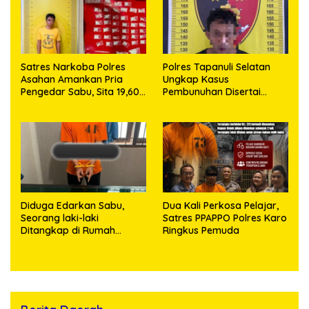
Satres Narkoba Polres
Polres Tapanuli Selatan
Asahan Amankan Pria
Ungkap Kasus
Pengedar Sabu, Sita 19,60
Pembunuhan Disertai
Gram Barang Bukti
Kekerasan Seksual
terhadap Anak, Pelaku
Ditangkap
Diduga Edarkan Sabu,
Dua Kali Perkosa Pelajar,
Seorang laki-laki
Satres PPAPPO Polres Karo
Ditangkap di Rumah
Ringkus Pemuda
Kosong, Polisi Sita
Timbangan Digital dan
Puluhan Plastik Klip