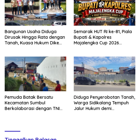
Bangunan Usaha Diduga
Semarak HUT RI ke-81, Piala
Dirusak Hingga Rata dengan
Bupati & Kapolres
Tanah, Kuasa Hukum Dike
Majalengka Cup 2026
Kirana Ujung dan Masro
Kobarkan Semangat
Ujung Resmi Tempuh Jalur
Generasi Muda
Hukum
Pemuda Batak Bersatu
Diduga Penyerobotan Tanah,
Kecamatan Sumbul
Warga Sidikalang Tempuh
Berkolaborasi dengan TNI
Jalur Hukum demi
Gelar Pembersihan Massal
Memperjuangkan Hak
Sambut HUT Korem 023/KS
Kepemilikan
dan HUT Ke-81 Kemerdekaan
RI
Tinggalkan Balasan