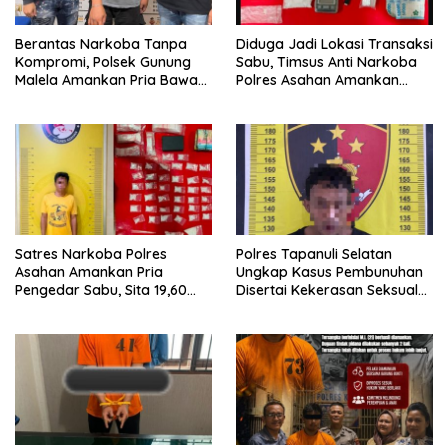
Berantas Narkoba Tanpa
Diduga Jadi Lokasi Transaksi
Kompromi, Polsek Gunung
Sabu, Timsus Anti Narkoba
Malela Amankan Pria Bawa
Polres Asahan Amankan
Sabu di Nagori Karangsari
Seorang Pria dengan Barang
Bukti 63,67 Gram Sabu
Satres Narkoba Polres
Polres Tapanuli Selatan
Asahan Amankan Pria
Ungkap Kasus Pembunuhan
Pengedar Sabu, Sita 19,60
Disertai Kekerasan Seksual
Gram Barang Bukti
terhadap Anak, Pelaku
Ditangkap