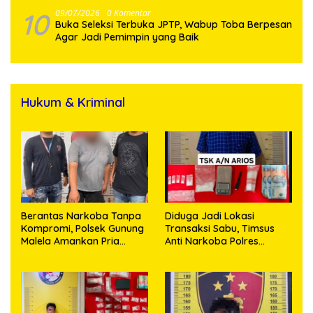
10
09/07/2026
0 Komentar
Buka Seleksi Terbuka JPTP, Wabup Toba Berpesan
Agar Jadi Pemimpin yang Baik
Hukum & Kriminal
Berantas Narkoba Tanpa
Diduga Jadi Lokasi
Kompromi, Polsek Gunung
Transaksi Sabu, Timsus
Malela Amankan Pria
Anti Narkoba Polres
Bawa Sabu di Nagori
Asahan Amankan Seorang
Karangsari
Pria dengan Barang Bukti
63,67 Gram Sabu