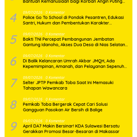
Bantuan Kemanusiaan bagi Korban Angin Puting
Beliung di Pematang Bandar
4
09/07/2026
0 Komentar
Police Go To School di Pondok Pesantren, Edukasi
Santri, Hukum dan Pembentukan Karakter
Generasi Muda
5
09/07/2026
0 Komentar
Bakti TNI Percepat Pembangunan Jembatan
Gantung Idanoho, Akses Dua Desa di Nias Selatan
Segera Pulih
6
09/07/2026
0 Komentar
Di Balik Kelancaran Umrah Akbar JMQH, Ada
Kepemimpinan, Amanah, dan Pelayanan Sepenuh
Hati
7
09/07/2026
0 Komentar
Selter JPTP Pemkab Toba Saat Ini Memasuki
Tahapan Wawancara
8
09/07/2026
0 Komentar
Pemkab Toba Bergerak Cepat Cari Solusi
Gangguan Pasokan Air Bersih di Balige
9
09/07/2026
0 Komentar
April DA7 Makin Bersinar! KDA Sulawesi Bersatu
Gerakkan Promosi Besar-Besaran di Makassar