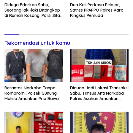
Diduga Edarkan Sabu,
Dua Kali Perkosa Pelajar,
Seorang laki-laki Ditangkap
Satres PPAPPO Polres Karo
di Rumah Kosong, Polisi Sita
Ringkus Pemuda
Timbangan Digital dan
Puluhan Plastik Klip
Rekomendasi untuk kamu
Berantas Narkoba Tanpa
Diduga Jadi Lokasi Transaksi
Kompromi, Polsek Gunung
Sabu, Timsus Anti Narkoba
Malela Amankan Pria Bawa
Polres Asahan Amankan
Sabu di Nagori Karangsari
Seorang Pria dengan Barang
Bukti 63,67 Gram Sabu