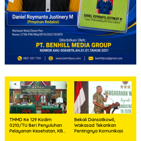
TMMD Ke 129 Kodim
Bekali Dansatkowil,
0210/TU Beri Penyuluhan
Wakasad Tekankan
Pelayanan Kesehatan, KB
Pentingnya Komunikasi
dan Stunting di Desa