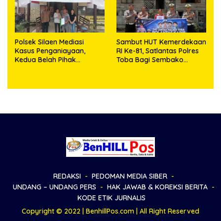
Polsek Silaen Mediasi
Sambut HUT Kemerdekaan
Kasus Penganiayaan,
RI Ke-81, Satlantas Polres
Kedua Belah Pihak
Toba Bagi Sembako
Sepakat Damai
Kepada Warga Kurang
Mampu
REDAKSI
PEDOMAN MEDIA SIBER
UNDANG – UNDANG PERS
HAK JAWAB & KOREKSI BERITA
KODE ETIK JURNALIS
Copyright © 2022 | BenhillPos.com | All Right Reserved