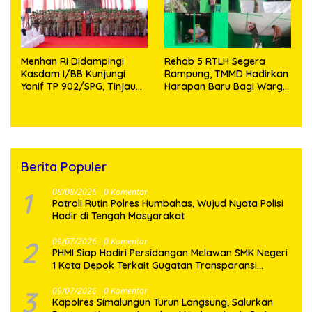
Menhan RI Didampingi
Rehab 5 RTLH Segera
Kasdam I/BB Kunjungi
Rampung, TMMD Hadirkan
Yonif TP 902/SPG, Tinjau
Harapan Baru Bagi Warga
Fasilitas dan Beri Motivasi
Desa Sijarango
Prajurit
Berita Populer
1
08/08/2026
0 Komentar
Patroli Rutin Polres Humbahas, Wujud Nyata Polisi
Hadir di Tengah Masyarakat
2
09/07/2026
0 Komentar
PHMI Siap Hadiri Persidangan Melawan SMK Negeri
1 Kota Depok Terkait Gugatan Transparansi
Penggunaan Dana BOS Berkisar 6,9 Miliar
3
09/07/2026
0 Komentar
Kapolres Simalungun Turun Langsung, Salurkan