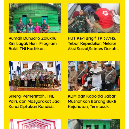
Sijarango
Rumah Duhuaro Zalukhu
HUT Ke-1 Brigif TP 37/HS,
Kini Layak Huni, Program
Tebar Kepedulian Melalui
Bakti TNI Hadirkan
Aksi Sosial,Setetes Darah
Harapan Baru di Nias
Menjadi Harapan Hidup
Utara
Bagi Yang Membutuhkan
Sinergi Pemerintah, TNI,
KDM dan Kapolda Jabar
Polri, dan Masyarakat Jadi
Musnahkan Barang Bukti
Kunci Ciptakan Kondisi
Kejahatan, Termasuk
Aman dan Kondusif
Knalpot Brong dan
Tramadol