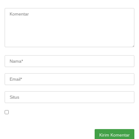
ditandai
*
Simpan nama, email, dan situs web saya pada peramban ini
untuk komentar saya berikutnya.