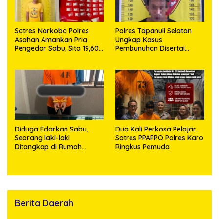
Satres Narkoba Polres
Polres Tapanuli Selatan
Asahan Amankan Pria
Ungkap Kasus
Pengedar Sabu, Sita 19,60
Pembunuhan Disertai
Gram Barang Bukti
Kekerasan Seksual
terhadap Anak, Pelaku
Ditangkap
Diduga Edarkan Sabu,
Dua Kali Perkosa Pelajar,
Seorang laki-laki
Satres PPAPPO Polres Karo
Ditangkap di Rumah
Ringkus Pemuda
Kosong, Polisi Sita
Timbangan Digital dan
Puluhan Plastik Klip
Berita Daerah