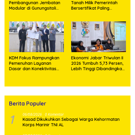
Pembangunan Jembatan
Tanah Milik Pemerintah
Modular di Gunungsitoli
Bersertifikat Paling
Masuki Tahap Pengecoran
Lambat Tiga Tahun ke
Abutmen
Depan
KDM Fokus Rampungkan
Ekonomi Jabar Triwulan II
Pemenuhan Layanan
2026 Tumbuh 5,73 Persen,
Dasar dan Konektivitas
Lebih Tinggi Dibandingkan
Wilayah pada 2027
Nasional
Berita Populer
1
06/08/2026
0 Komentar
Kasad Dikukuhkan Sebagai Warga Kehormatan
Korps Marinir TNI AL