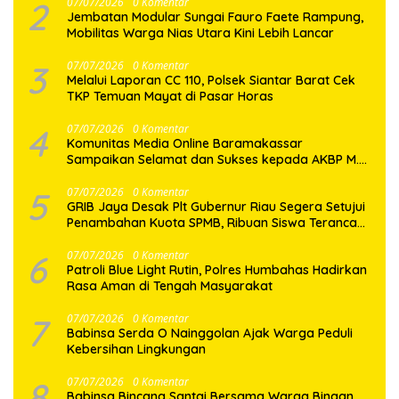
2
07/07/2026
0 Komentar
Jembatan Modular Sungai Fauro Faete Rampung,
Mobilitas Warga Nias Utara Kini Lebih Lancar
3
07/07/2026
0 Komentar
Melalui Laporan CC 110, Polsek Siantar Barat Cek
TKP Temuan Mayat di Pasar Horas
4
07/07/2026
0 Komentar
Komunitas Media Online Baramakassar
Sampaikan Selamat dan Sukses kepada AKBP M.
Aldy Sulaiman atas Amanah Jabatan Baru
5
07/07/2026
0 Komentar
GRIB Jaya Desak Plt Gubernur Riau Segera Setujui
Penambahan Kuota SPMB, Ribuan Siswa Terancam
Tak Tertampung
6
07/07/2026
0 Komentar
Patroli Blue Light Rutin, Polres Humbahas Hadirkan
Rasa Aman di Tengah Masyarakat
7
07/07/2026
0 Komentar
Babinsa Serda O Nainggolan Ajak Warga Peduli
Kebersihan Lingkungan
8
07/07/2026
0 Komentar
Babinsa Bincang Santai Bersama Warga Binaan