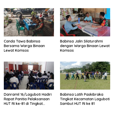
Kecamatan Habinsaran
Kecamatan Habinsaran di
SMKN Nasau
Canda Tawa Babinsa
Babinsa Jalin Silaturahmi
Bersama Warga Binaan
dengan Warga Binaan Lewat
Lewat Komsos
Komsos
Danramil 16/Laguboti Hadiri
Babinsa Latih Paskibraka
Rapat Panitia Pelaksanaan
Tingkat Kecamatan Laguboti
HUT RI ke-81 di Tingkat
Sambut HUT RI ke 81
Kecamatan Laguboti