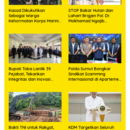
Kasad Dikukuhkan
STOP Bakar Hutan dan
Sebagai Warga
Lahan! Brigjen Pol. Dr.
Kehormatan Korps Marinir
Mokhamad Ngajib
TNI AL
Tegaskan: Jangan Rusak
Alam, Jangan Pertaruhkan
Masa Depan!
Bupati Toba Lantik 39
Polda Sumut Bongkar
Pejabat, Tekankan
Sindikat Scamming
Integritas dan Inovasi
Internasional di Apartemen
Pelayanan
Medan, Korban Rugi Rp6,7
Miliar
Bakti TNI untuk Rakyat,
KDM Targetkan Seluruh