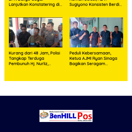
Lanjutkan Konstatering di
Sugiyono Konsisten Berdiri
Ajibata, Warga Sebut
di Garis Keadilan
Objek Salah Lokasi
Kurang dari 48 Jam, Polisi
Peduli Kebersamaan,
Tangkap Terduga
Ketua AJMI Ryan Sinaga
Pembunuh Hj. Nurliz,
Bagikan Seragam
Keluarga Sampaikan
Wartawan Liputan Kodam
Apresiasi
I/BB dan Jajaran