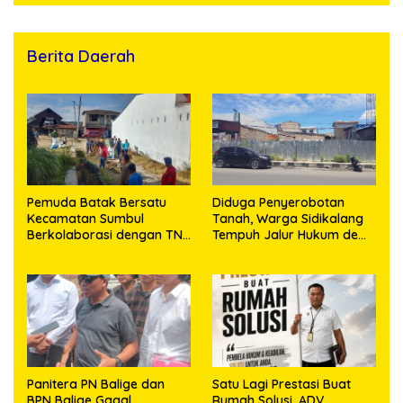
Bekuk Tersangka
Berita Daerah
Pemuda Batak Bersatu
Diduga Penyerobotan
Kecamatan Sumbul
Tanah, Warga Sidikalang
Berkolaborasi dengan TNI
Tempuh Jalur Hukum demi
Gelar Pembersihan Massal
Memperjuangkan Hak
Sambut HUT Korem
Kepemilikan
023/KS dan HUT Ke-81
Kemerdekaan RI
Panitera PN Balige dan
Satu Lagi Prestasi Buat
BPN Balige Gagal
Rumah Solusi, ADV.