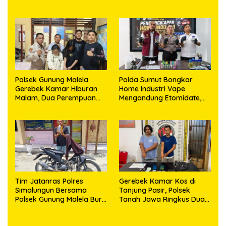
Kosong, Polisi Sita
Timbangan Digital dan
Puluhan Plastik Klip
Polsek Gunung Malela
Polda Sumut Bongkar
Gerebek Kamar Hiburan
Home Industri Vape
Malam, Dua Perempuan
Mengandung Etomidate,
Penikmat Sabu Menangis
Bahan Baku Diduga
Saat Diringkus
Dipasok dari Kamboja
Tim Jatanras Polres
Gerebek Kamar Kos di
Simalungun Bersama
Tanjung Pasir, Polsek
Polsek Gunung Malela Buru
Tanah Jawa Ringkus Dua
Pelaku Curas hingga
Pengedar Sabu
Provinsi Riau dan Berhasil