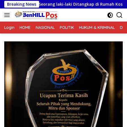
Langsung
eorang laki-laki Ditangkap di Rumah Kosong, Polisi Sita Timban
Breaking News
ke
konten
Login
HOME
NASIONAL
POLITIK
HUKUM & KRIMINAL
DA