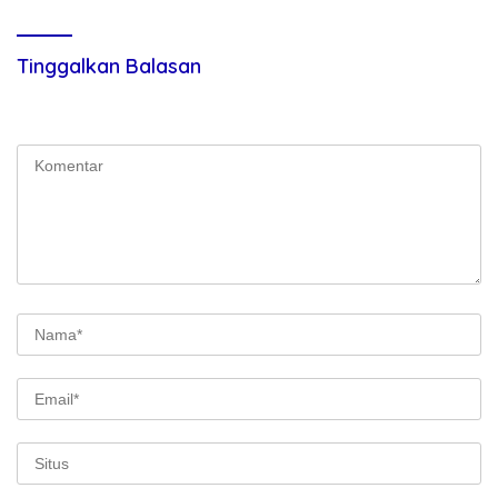
Tinggalkan Balasan
Alamat email Anda tidak akan dipublikasikan.
Ruas yang wajib
ditandai
*