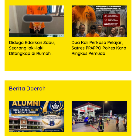
terhadap Anak, Pelaku
Ditangkap
Diduga Edarkan Sabu,
Dua Kali Perkosa Pelajar,
Seorang laki-laki
Satres PPAPPO Polres Karo
Ditangkap di Rumah
Ringkus Pemuda
Kosong, Polisi Sita
Timbangan Digital dan
Puluhan Plastik Klip
Berita Daerah