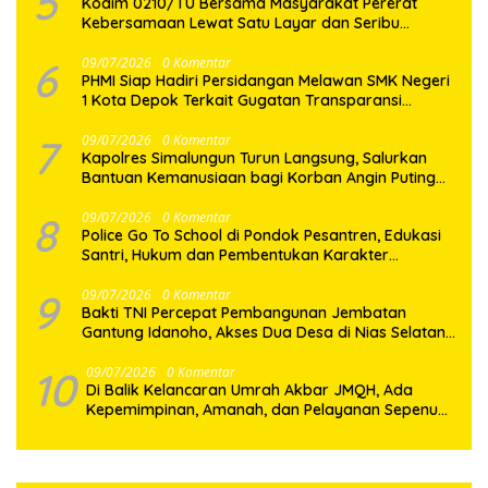
5
Kodim 0210/TU Bersama Masyarakat Pererat
Kebersamaan Lewat Satu Layar dan Seribu
Semangat di Keseruan Nobar Piala Dunia 2026
6
09/07/2026
0 Komentar
PHMI Siap Hadiri Persidangan Melawan SMK Negeri
1 Kota Depok Terkait Gugatan Transparansi
Penggunaan Dana BOS Berkisar 6,9 Miliar
7
09/07/2026
0 Komentar
Kapolres Simalungun Turun Langsung, Salurkan
Bantuan Kemanusiaan bagi Korban Angin Puting
Beliung di Pematang Bandar
8
09/07/2026
0 Komentar
Police Go To School di Pondok Pesantren, Edukasi
Santri, Hukum dan Pembentukan Karakter
Generasi Muda
9
09/07/2026
0 Komentar
Bakti TNI Percepat Pembangunan Jembatan
Gantung Idanoho, Akses Dua Desa di Nias Selatan
Segera Pulih
10
09/07/2026
0 Komentar
Di Balik Kelancaran Umrah Akbar JMQH, Ada
Kepemimpinan, Amanah, dan Pelayanan Sepenuh
Hati