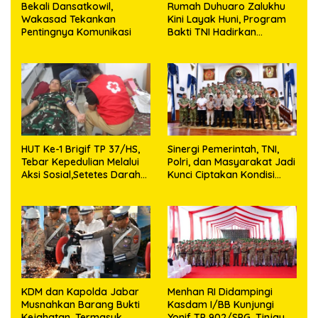
Bekali Dansatkowil,
Rumah Duhuaro Zalukhu
Wakasad Tekankan
Kini Layak Huni, Program
Pentingnya Komunikasi
Bakti TNI Hadirkan
Harapan Baru di Nias
Utara
HUT Ke-1 Brigif TP 37/HS,
Sinergi Pemerintah, TNI,
Tebar Kepedulian Melalui
Polri, dan Masyarakat Jadi
Aksi Sosial,Setetes Darah
Kunci Ciptakan Kondisi
Menjadi Harapan Hidup
Aman dan Kondusif
Bagi Yang Membutuhkan
KDM dan Kapolda Jabar
Menhan RI Didampingi
Musnahkan Barang Bukti
Kasdam I/BB Kunjungi
Kejahatan, Termasuk
Yonif TP 902/SPG, Tinjau