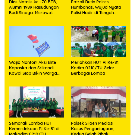
Dies Natalis ke -70 BTB,
Patroli Rutin Polres
Alumni 1989 Hasudungan
Humbahas, Wujud Nyata
Budi Sinaga: Merawat
Polisi Hadir di Tengah
Kenangan Sembari
Masyarakat
Berbagi
Wajib Nonton! Aksi Elite
Meriahkan HUT RI Ke-81,
Kopaska dan Srikandi
Kodim 0210/TU Gelar
Kowal Siap Bikin Warga
Berbagai Lomba
Makassar Terpukau
Semarak Lomba HUT
Polsek Silaen Mediasi
Kemerdekaan RI Ke-81 di
Kasus Penganiayaan,
Makodim 0210/TU
Kedua Belah Pihak