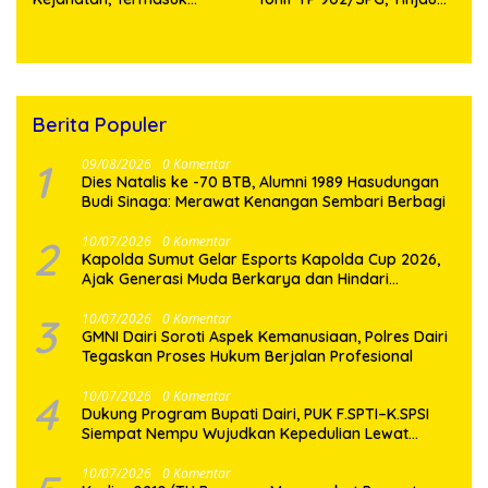
Knalpot Brong dan
Fasilitas dan Beri Motivasi
Tramadol
Prajurit
Berita Populer
1
09/08/2026
0 Komentar
Dies Natalis ke -70 BTB, Alumni 1989 Hasudungan
Budi Sinaga: Merawat Kenangan Sembari Berbagi
2
10/07/2026
0 Komentar
Kapolda Sumut Gelar Esports Kapolda Cup 2026,
Ajak Generasi Muda Berkarya dan Hindari
Kenakalan Remaja
3
10/07/2026
0 Komentar
GMNI Dairi Soroti Aspek Kemanusiaan, Polres Dairi
Tegaskan Proses Hukum Berjalan Profesional
4
10/07/2026
0 Komentar
Dukung Program Bupati Dairi, PUK F.SPTI–K.SPSI
Siempat Nempu Wujudkan Kepedulian Lewat
Gotong Royong Perbaikan Jalan Desa
10/07/2026
0 Komentar