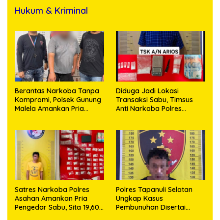
Hukum & Kriminal
Berantas Narkoba Tanpa
Diduga Jadi Lokasi
Kompromi, Polsek Gunung
Transaksi Sabu, Timsus
Malela Amankan Pria
Anti Narkoba Polres
Bawa Sabu di Nagori
Asahan Amankan Seorang
Karangsari
Pria dengan Barang Bukti
63,67 Gram Sabu
Satres Narkoba Polres
Polres Tapanuli Selatan
Asahan Amankan Pria
Ungkap Kasus
Pengedar Sabu, Sita 19,60
Pembunuhan Disertai
Gram Barang Bukti
Kekerasan Seksual