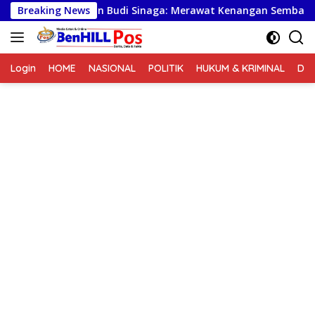
Langsung
Hasudungan Budi Sinaga: Merawat Kenangan Sembari Berbagi
Breaking News
ke
konten
Login
HOME
NASIONAL
POLITIK
HUKUM & KRIMINAL
DA