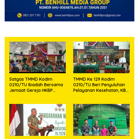
Satgas TMMD Kodim
TMMD Ke 129 Kodim
0210/TU Ibadah Bersama
0210/TU Beri Penyuluhan
Jemaat Gereja HKBP
Pelayanan Kesehatan, KB
Sijarango
dan Stunting di Desa
Sijarango