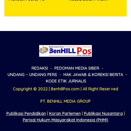
Sepakat Damai
REDAKSI
PEDOMAN MEDIA SIBER
UNDANG – UNDANG PERS
HAK JAWAB & KOREKSI BERITA
KODE ETIK JURNALIS
Copyright © 2022 | BenhillPos.com | All Right Reserved
PT. BENHILL MEDIA GROUP
Publikasi Pendidikan
|
Koran Parlemen
|
Publikasi Nusantara
|
Perisai Hukum Masyarakat Indonesia (PHMI)