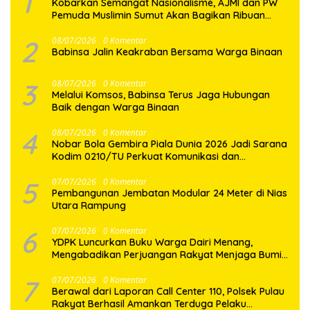
1
Kobarkan Semangat Nasionalisme, AJMI dan PW
Pemuda Muslimin Sumut Akan Bagikan Ribuan
Bendera Merah Putih
2
08/07/2026
0 Komentar
Babinsa Jalin Keakraban Bersama Warga Binaan
3
08/07/2026
0 Komentar
Melalui Komsos, Babinsa Terus Jaga Hubungan
Baik dengan Warga Binaan
4
08/07/2026
0 Komentar
Nobar Bola Gembira Piala Dunia 2026 Jadi Sarana
Kodim 0210/TU Perkuat Komunikasi dan
Kebersamaan dengan Warga
5
07/07/2026
0 Komentar
Pembangunan Jembatan Modular 24 Meter di Nias
Utara Rampung
6
07/07/2026
0 Komentar
YDPK Luncurkan Buku Warga Dairi Menang,
Mengabadikan Perjuangan Rakyat Menjaga Bumi
Dairi Melalui Jalur Hukum
7
07/07/2026
0 Komentar
Berawal dari Laporan Call Center 110, Polsek Pulau
Rakyat Berhasil Amankan Terduga Pelaku