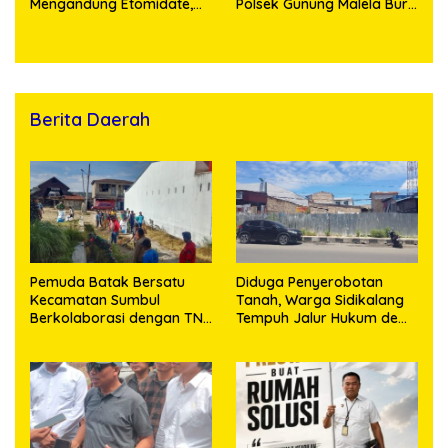
Mengandung Etomidate,
Polsek Gunung Malela Buru
Bahan Baku Diduga
Pelaku Curas hingga
Dipasok dari Kamboja
Provinsi Riau dan Berhasil
Bekuk Tersangka
Berita Daerah
Pemuda Batak Bersatu
Diduga Penyerobotan
Kecamatan Sumbul
Tanah, Warga Sidikalang
Berkolaborasi dengan TNI
Tempuh Jalur Hukum demi
Gelar Pembersihan Massal
Memperjuangkan Hak
Sambut HUT Korem
Kepemilikan
023/KS dan HUT Ke-81
Kemerdekaan RI