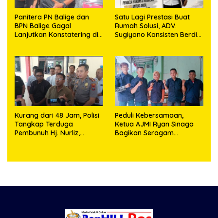
Panitera PN Balige dan
Satu Lagi Prestasi Buat
BPN Balige Gagal
Rumah Solusi, ADV.
Lanjutkan Konstatering di
Sugiyono Konsisten Berdiri
Ajibata, Warga Sebut
di Garis Keadilan
Objek Salah Lokasi
Kurang dari 48 Jam, Polisi
Peduli Kebersamaan,
Tangkap Terduga
Ketua AJMI Ryan Sinaga
Pembunuh Hj. Nurliz,
Bagikan Seragam
Keluarga Sampaikan
Wartawan Liputan Kodam
Apresiasi
I/BB dan Jajaran