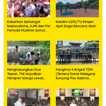
Kobarkan Semangat
Kasdim 0210/TU Pimpin
Nasionalisme, AJMI dan PW
Apel Siaga Bencana Alam
Pemuda Muslimin Sumut
Akan Bagikan Ribuan
Bendera Merah Putih
Menghubungkan Dua
Panglima 9 Briged TDM
Tepian, TNI Wujudkan
(Tentera Darat Malaysia)
Harapan Warga Lewat
Kunjungi Pos Gabma
Jembatan Gantung Sungai
Temajuk dan Sajingan,
Menaula
Perkuat Sinergitas TNI–
TDM