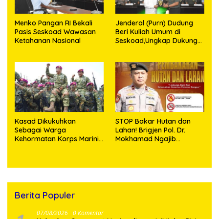
Menko Pangan RI Bekali
Jenderal (Purn) Dudung
Pasis Seskoad Wawasan
Beri Kuliah Umum di
Ketahanan Nasional
Seskoad,Ungkap Dukung
Program Strategis
Presiden
Kasad Dikukuhkan
STOP Bakar Hutan dan
Sebagai Warga
Lahan! Brigjen Pol. Dr.
Kehormatan Korps Marinir
Mokhamad Ngajib
TNI AL
Tegaskan: Jangan Rusak
Alam, Jangan Pertaruhkan
Masa Depan!
Berita Populer
07/08/2026
0 Komentar