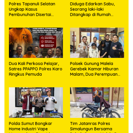
Polres Tapanuli Selatan
Diduga Edarkan Sabu,
Ungkap Kasus
Seorang laki-laki
Pembunuhan Disertai
Ditangkap di Rumah
Kekerasan Seksual
Kosong, Polisi Sita
terhadap Anak, Pelaku
Timbangan Digital dan
Ditangkap
Puluhan Plastik Klip
Dua Kali Perkosa Pelajar,
Polsek Gunung Malela
Satres PPAPPO Polres Karo
Gerebek Kamar Hiburan
Ringkus Pemuda
Malam, Dua Perempuan
Penikmat Sabu Menangis
Saat Diringkus
Polda Sumut Bongkar
Tim Jatanras Polres
Home Industri Vape
Simalungun Bersama