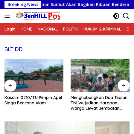
Langsung
a Muslimin Sumut Akan Bagikan Ribuan Bendera Merah Putih
Breaking News
ke
konten
Login
HOME
NASIONAL
POLITIK
HUKUM & KRIMINAL
DA
BLT DD
Kasdim 0210/TU Pimpin Apel
Menghubungkan Dua Tepian,
Siaga Bencana Alam
TNI Wujudkan Harapan
Warga Lewat Jembatan
Gantung Sungai Menaula