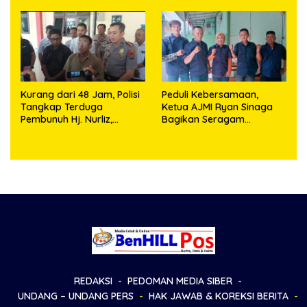
Objek Salah Lokasi
Kurang dari 48 Jam, Polisi
Peduli Kebersamaan,
Tangkap Terduga
Ketua AJMI Ryan Sinaga
Pembunuh Hj. Nurliz,
Bagikan Seragam
Keluarga Sampaikan
Wartawan Liputan Kodam
Apresiasi
I/BB dan Jajaran
REDAKSI
PEDOMAN MEDIA SIBER
UNDANG – UNDANG PERS
HAK JAWAB & KOREKSI BERITA