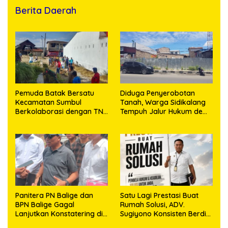
Berita Daerah
Pemuda Batak Bersatu
Diduga Penyerobotan
Kecamatan Sumbul
Tanah, Warga Sidikalang
Berkolaborasi dengan TNI
Tempuh Jalur Hukum demi
Gelar Pembersihan Massal
Memperjuangkan Hak
Sambut HUT Korem
Kepemilikan
023/KS dan HUT Ke-81
Kemerdekaan RI
Panitera PN Balige dan
Satu Lagi Prestasi Buat
BPN Balige Gagal
Rumah Solusi, ADV.
Lanjutkan Konstatering di
Sugiyono Konsisten Berdiri
Ajibata, Warga Sebut
di Garis Keadilan