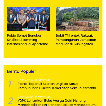
Tegaskan: Jangan Rusak
Pelayanan
Alam, Jangan Pertaruhkan
Masa Depan!
Polda Sumut Bongkar
Bakti TNI untuk Rakyat,
Sindikat Scamming
Pembangunan Jembatan
Internasional di Apartemen
Modular di Gunungsitoli
Medan, Korban Rugi Rp6,7
Masuki Tahap Pengecoran
Miliar
Abutmen
Berita Populer
1
07/08/2026
0 Komentar
Polres Tapanuli Selatan Ungkap Kasus
Pembunuhan Disertai Kekerasan Seksual terhadap
Anak, Pelaku Ditangkap
2
07/07/2026
0 Komentar
YDPK Luncurkan Buku Warga Dairi Menang,
Mengabadikan Perjuangan Rakyat Menjaga Bumi