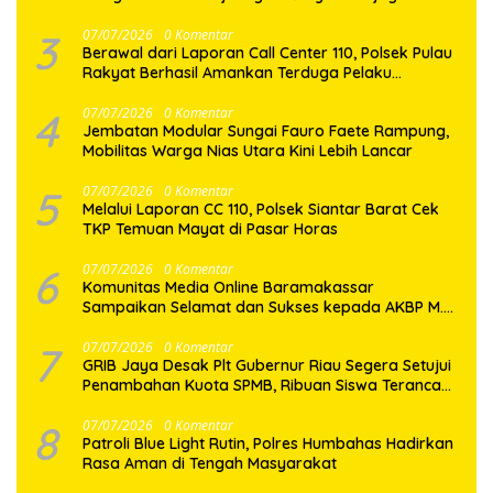
Dairi Melalui Jalur Hukum
3
07/07/2026
0 Komentar
Berawal dari Laporan Call Center 110, Polsek Pulau
Rakyat Berhasil Amankan Terduga Pelaku
Penyalahgunaan Narkotika
4
07/07/2026
0 Komentar
Jembatan Modular Sungai Fauro Faete Rampung,
Mobilitas Warga Nias Utara Kini Lebih Lancar
5
07/07/2026
0 Komentar
Melalui Laporan CC 110, Polsek Siantar Barat Cek
TKP Temuan Mayat di Pasar Horas
6
07/07/2026
0 Komentar
Komunitas Media Online Baramakassar
Sampaikan Selamat dan Sukses kepada AKBP M.
Aldy Sulaiman atas Amanah Jabatan Baru
7
07/07/2026
0 Komentar
GRIB Jaya Desak Plt Gubernur Riau Segera Setujui
Penambahan Kuota SPMB, Ribuan Siswa Terancam
Tak Tertampung
8
07/07/2026
0 Komentar
Patroli Blue Light Rutin, Polres Humbahas Hadirkan
Rasa Aman di Tengah Masyarakat