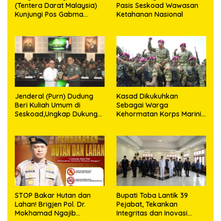
(Tentera Darat Malaysia)
Pasis Seskoad Wawasan
Kunjungi Pos Gabma
Ketahanan Nasional
Temajuk dan Sajingan,
Perkuat Sinergitas TNI–
TDM
Jenderal (Purn) Dudung
Kasad Dikukuhkan
Beri Kuliah Umum di
Sebagai Warga
Seskoad,Ungkap Dukung
Kehormatan Korps Marinir
Program Strategis
TNI AL
Presiden
STOP Bakar Hutan dan
Bupati Toba Lantik 39
Lahan! Brigjen Pol. Dr.
Pejabat, Tekankan
Mokhamad Ngajib
Integritas dan Inovasi