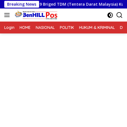
Langsung
Breaking News
Panglima 9 Briged TDM (Tentera Darat Malaysia) Kunjungi
ke
konten
Login
HOME
NASIONAL
POLITIK
HUKUM & KRIMINAL
DA