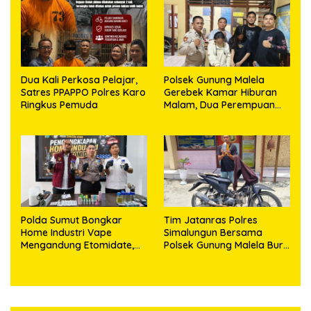
Ditangkap
Puluhan Plastik Klip
Dua Kali Perkosa Pelajar,
Polsek Gunung Malela
Satres PPAPPO Polres Karo
Gerebek Kamar Hiburan
Ringkus Pemuda
Malam, Dua Perempuan
Penikmat Sabu Menangis
Saat Diringkus
Polda Sumut Bongkar
Tim Jatanras Polres
Home Industri Vape
Simalungun Bersama
Mengandung Etomidate,
Polsek Gunung Malela Buru
Bahan Baku Diduga
Pelaku Curas hingga
Dipasok dari Kamboja
Provinsi Riau dan Berhasil
Bekuk Tersangka