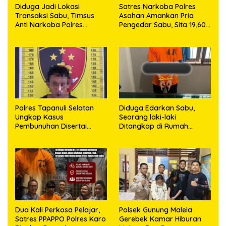
Diduga Jadi Lokasi
Satres Narkoba Polres
Transaksi Sabu, Timsus
Asahan Amankan Pria
Anti Narkoba Polres
Pengedar Sabu, Sita 19,60
Asahan Amankan Seorang
Gram Barang Bukti
Pria dengan Barang Bukti
63,67 Gram Sabu
Polres Tapanuli Selatan
Diduga Edarkan Sabu,
Ungkap Kasus
Seorang laki-laki
Pembunuhan Disertai
Ditangkap di Rumah
Kekerasan Seksual
Kosong, Polisi Sita
terhadap Anak, Pelaku
Timbangan Digital dan
Ditangkap
Puluhan Plastik Klip
Dua Kali Perkosa Pelajar,
Polsek Gunung Malela
Satres PPAPPO Polres Karo
Gerebek Kamar Hiburan