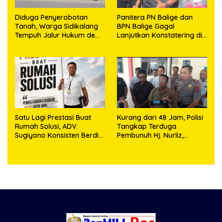
Diduga Penyerobotan
Panitera PN Balige dan
Tanah, Warga Sidikalang
BPN Balige Gagal
Tempuh Jalur Hukum demi
Lanjutkan Konstatering di
Memperjuangkan Hak
Ajibata, Warga Sebut
Kepemilikan
Objek Salah Lokasi
Satu Lagi Prestasi Buat
Kurang dari 48 Jam, Polisi
Rumah Solusi, ADV.
Tangkap Terduga
Sugiyono Konsisten Berdiri
Pembunuh Hj. Nurliz,
di Garis Keadilan
Keluarga Sampaikan
Apresiasi