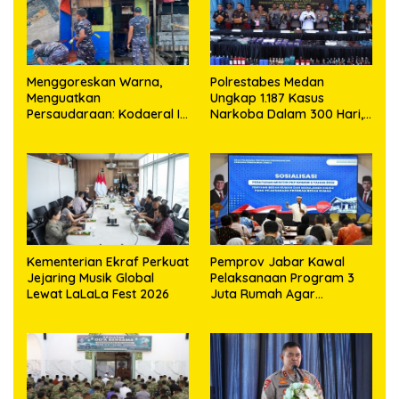
‎Menggoreskan Warna,
Polrestabes Medan
Menguatkan
Ungkap 1.187 Kasus
Persaudaraan: Kodaeral I
Narkoba Dalam 300 Hari,
Bangun Kedekatan
Musnahkan Puluhan
Dengan Masyarakat
Kilogram Barang Bukti
Pesisir
Kementerian Ekraf Perkuat
Pemprov Jabar Kawal
Jejaring Musik Global
Pelaksanaan Program 3
Lewat LaLaLa Fest 2026
Juta Rumah Agar
Sejahterakan Rakyat