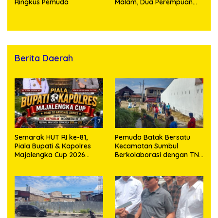
Ringkus Pemuda
Malam, Dua Perempuan
Penikmat Sabu Menangis
Saat Diringkus
Berita Daerah
Semarak HUT RI ke-81,
Pemuda Batak Bersatu
Piala Bupati & Kapolres
Kecamatan Sumbul
Majalengka Cup 2026
Berkolaborasi dengan TNI
Kobarkan Semangat
Gelar Pembersihan Massal
Generasi Muda
Sambut HUT Korem
023/KS dan HUT Ke-81
Kemerdekaan RI