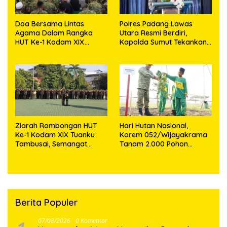
Doa Bersama Lintas
Polres Padang Lawas
Agama Dalam Rangka
Utara Resmi Berdiri,
HUT Ke-1 Kodam XIX
Kapolda Sumut Tekankan
Tuanku Tambusai
Pelayanan Humanis dan
Penambahan Personel
Ziarah Rombongan HUT
Hari Hutan Nasional,
Ke-1 Kodam XIX Tuanku
Korem 052/Wijayakrama
Tambusai, Semangat
Tanam 2.000 Pohon
Juang Pahlawan Jadi
Sebagai “Kado untuk
Teladan Prajurit
Indonesia”
Berita Populer
07/08/2026
0 Komentar