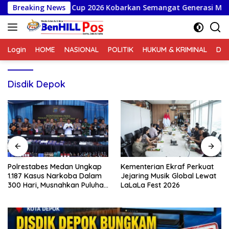
Langsung
alengka Cup 2026 Kobarkan Semangat Generasi Muda
Breaking News
Pol
ke
konten
Login
HOME
NASIONAL
POLITIK
HUKUM & KRIMINAL
DA
Disdik Depok
Polrestabes Medan Ungkap
Kementerian Ekraf Perkuat
1.187 Kasus Narkoba Dalam
Jejaring Musik Global Lewat
300 Hari, Musnahkan Puluhan
LaLaLa Fest 2026
Kilogram Barang Bukti