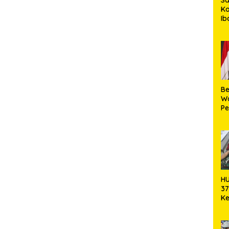
K
I
Je
HK
Be
W
Pe
Ko
HU
37
Ke
Ak
Da
Ha