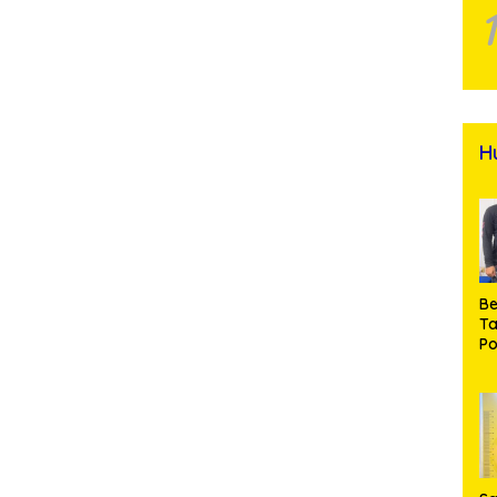
H
Be
T
Po
M
Pr
Na