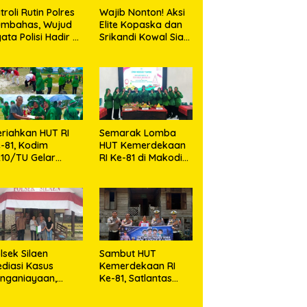
troli Rutin Polres
Wajib Nonton! Aksi
umbahas, Wujud
Elite Kopaska dan
ata Polisi Hadir di
Srikandi Kowal Siap
engah Masyarakat
Bikin Warga
Makassar Terpukau
riahkan HUT RI
Semarak Lomba
-81, Kodim
HUT Kemerdekaan
10/TU Gelar
RI Ke-81 di Makodim
erbagai Lomba
0210/TU
lsek Silaen
Sambut HUT
diasi Kasus
Kemerdekaan RI
nganiayaan,
Ke-81, Satlantas
dua Belah Pihak
Polres Toba Bagi
epakat Damai
Sembako Kepada