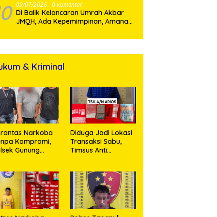
Pulih
10
09/07/2026
0 Komentar
Di Balik Kelancaran Umrah Akbar
JMQH, Ada Kepemimpinan, Amanah,
dan Pelayanan Sepenuh Hati
ukum & Kriminal
rantas Narkoba
Diduga Jadi Lokasi
anpa Kompromi,
Transaksi Sabu,
lsek Gunung
Timsus Anti
alela Amankan
Narkoba Polres
ia Bawa Sabu di
Asahan Amankan
gori Karangsari
Seorang Pria
dengan Barang
Bukti 63,67 Gram
Sabu