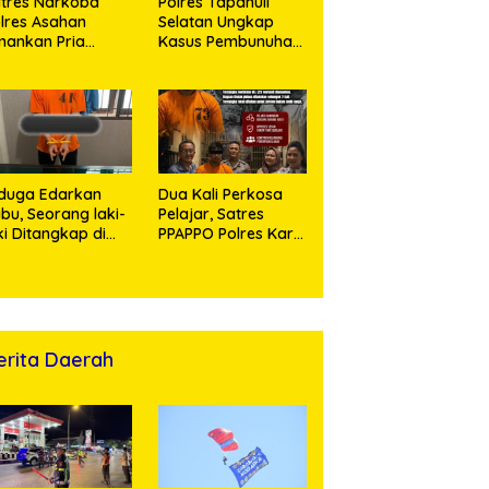
tres Narkoba
Polres Tapanuli
lres Asahan
Selatan Ungkap
ankan Pria
Kasus Pembunuhan
ngedar Sabu, Sita
Disertai Kekerasan
,60 Gram Barang
Seksual terhadap
kti
Anak, Pelaku
Ditangkap
duga Edarkan
Dua Kali Perkosa
bu, Seorang laki-
Pelajar, Satres
ki Ditangkap di
PPAPPO Polres Karo
umah Kosong,
Ringkus Pemuda
lisi Sita
mbangan Digital
n Puluhan Plastik
ip
erita Daerah