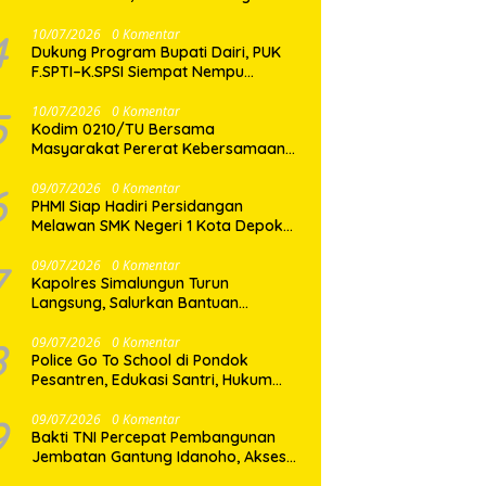
Proses Hukum Berjalan Profesional
4
10/07/2026
0 Komentar
Dukung Program Bupati Dairi, PUK
F.SPTI–K.SPSI Siempat Nempu
Wujudkan Kepedulian Lewat Gotong
Royong Perbaikan Jalan Desa
5
10/07/2026
0 Komentar
Kodim 0210/TU Bersama
Masyarakat Pererat Kebersamaan
Lewat Satu Layar dan Seribu
Semangat di Keseruan Nobar Piala
6
09/07/2026
0 Komentar
PHMI Siap Hadiri Persidangan
Dunia 2026
Melawan SMK Negeri 1 Kota Depok
Terkait Gugatan Transparansi
Penggunaan Dana BOS Berkisar 6,9
7
09/07/2026
0 Komentar
Kapolres Simalungun Turun
Miliar
Langsung, Salurkan Bantuan
Kemanusiaan bagi Korban Angin
Puting Beliung di Pematang Bandar
8
09/07/2026
0 Komentar
Police Go To School di Pondok
Pesantren, Edukasi Santri, Hukum
dan Pembentukan Karakter Generasi
Muda
9
09/07/2026
0 Komentar
Bakti TNI Percepat Pembangunan
Jembatan Gantung Idanoho, Akses
Dua Desa di Nias Selatan Segera