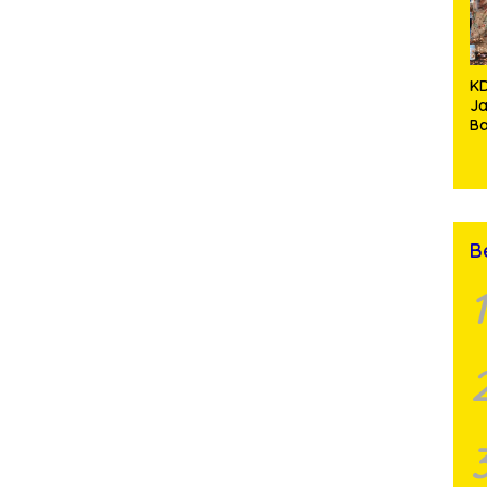
Y
M
K
J
Ba
Ke
Te
B
T
B
1