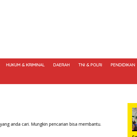
HUKUM & KRIMINAL
DAERAH
TNI & POLRI
PENDIDIKAN
DANG – UNDANG PERS
HAK JAWAB & KOREKSI BERITA
KODE
yang anda cari. Mungkin pencarian bisa membantu.
S