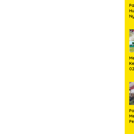
Pa
H
Ny
T
Me
Ke
02
B
Po
Me
Pe
Ke
S