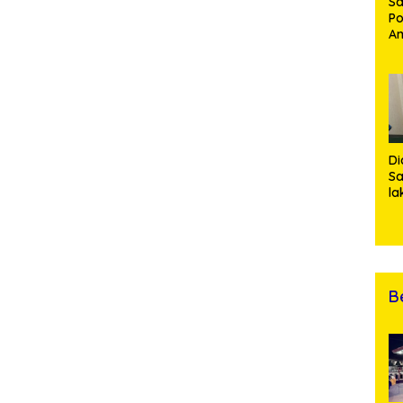
Sa
Po
Am
Pe
19
Bu
Di
Sa
la
R
Po
Ti
da
Kl
B