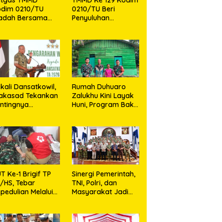
odim 0210/TU
0210/TU Beri
badah Bersama
Penyuluhan
maat Gereja
Pelayanan
BP Sijarango
Kesehatan, KB dan
Stunting di Desa
Sijarango
kali Dansatkowil,
Rumah Duhuaro
akasad Tekankan
Zalukhu Kini Layak
ntingnya
Huni, Program Bakti
munikasi
TNI Hadirkan
Harapan Baru di
Nias Utara
T Ke-1 Brigif TP
Sinergi Pemerintah,
/HS, Tebar
TNI, Polri, dan
pedulian Melalui
Masyarakat Jadi
si Sosial,Setetes
Kunci Ciptakan
rah Menjadi
Kondisi Aman dan
rapan Hidup Bagi
Kondusif