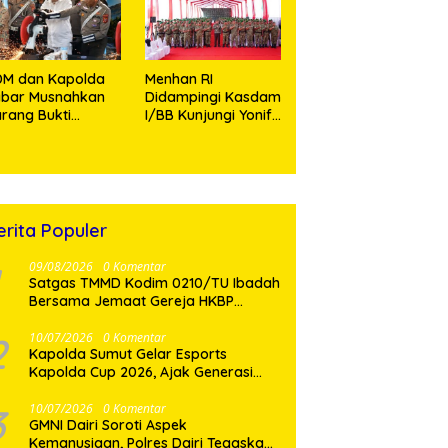
ang
embutuhkan
DM dan Kapolda
Menhan RI
abar Musnahkan
Didampingi Kasdam
rang Bukti
I/BB Kunjungi Yonif
jahatan,
TP 902/SPG, Tinjau
rmasuk Knalpot
Fasilitas dan Beri
rong dan
Motivasi Prajurit
ramadol
erita Populer
09/08/2026
0 Komentar
Satgas TMMD Kodim 0210/TU Ibadah
Bersama Jemaat Gereja HKBP
Sijarango
2
10/07/2026
0 Komentar
Kapolda Sumut Gelar Esports
Kapolda Cup 2026, Ajak Generasi
Muda Berkarya dan Hindari
Kenakalan Remaja
3
10/07/2026
0 Komentar
GMNI Dairi Soroti Aspek
Kemanusiaan, Polres Dairi Tegaskan