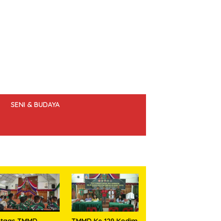
SENI & BUDAYA
 ETIK JURNALIS
atgas TMMD
TMMD Ke 129 Kodim