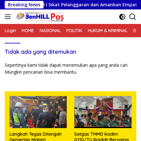
Langsung
am, Kodaeral I Sikat Pelanggaran dan Amankan Empat Senjat
Breaking News
ke
konten
Login
HOME
NASIONAL
POLITIK
HUKUM & KRIMINAL
DA
Tidak ada yang ditemukan
Sepertinya kami tidak dapat menemukan apa yang anda cari.
Mungkin pencarian bisa membantu.
Langkah Tegas Ditengah
Satgas TMMD Kodim
Gemerlap Malam,
0210/TU Ibadah Bersama