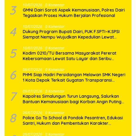
3
10/07/2026
0 Komentar
GMNI Dairi Soroti Aspek Kemanusiaan, Polres Dairi
Tegaskan Proses Hukum Berjalan Profesional
4
10/07/2026
0 Komentar
Dukung Program Bupati Dairi, PUK F.SPTI–K.SPSI
Siempat Nempu Wujudkan Kepedulian Lewat
Gotong Royong Perbaikan Jalan Desa
5
10/07/2026
0 Komentar
Kodim 0210/TU Bersama Masyarakat Pererat
Kebersamaan Lewat Satu Layar dan Seribu
Semangat di Keseruan Nobar Piala Dunia 2026
6
09/07/2026
0 Komentar
PHMI Siap Hadiri Persidangan Melawan SMK Negeri
1 Kota Depok Terkait Gugatan Transparansi
Penggunaan Dana BOS Berkisar 6,9 Miliar
7
09/07/2026
0 Komentar
Kapolres Simalungun Turun Langsung, Salurkan
Bantuan Kemanusiaan bagi Korban Angin Puting
Beliung di Pematang Bandar
8
09/07/2026
0 Komentar
Police Go To School di Pondok Pesantren, Edukasi
Santri, Hukum dan Pembentukan Karakter
Generasi Muda
09/07/2026
0 Komentar