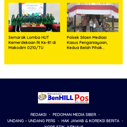
Semarak Lomba HUT
Polsek Silaen Mediasi
Kemerdekaan RI Ke-81 di
Kasus Penganiayaan,
Makodim 0210/TU
Kedua Belah Pihak
Sepakat Damai
REDAKSI
PEDOMAN MEDIA SIBER
UNDANG – UNDANG PERS
HAK JAWAB & KOREKSI BERITA