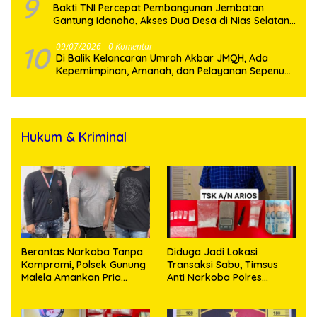
9
Bakti TNI Percepat Pembangunan Jembatan
Gantung Idanoho, Akses Dua Desa di Nias Selatan
Segera Pulih
10
09/07/2026
0 Komentar
Di Balik Kelancaran Umrah Akbar JMQH, Ada
Kepemimpinan, Amanah, dan Pelayanan Sepenuh
Hati
Hukum & Kriminal
Berantas Narkoba Tanpa
Diduga Jadi Lokasi
Kompromi, Polsek Gunung
Transaksi Sabu, Timsus
Malela Amankan Pria
Anti Narkoba Polres
Bawa Sabu di Nagori
Asahan Amankan Seorang
Karangsari
Pria dengan Barang Bukti
63,67 Gram Sabu