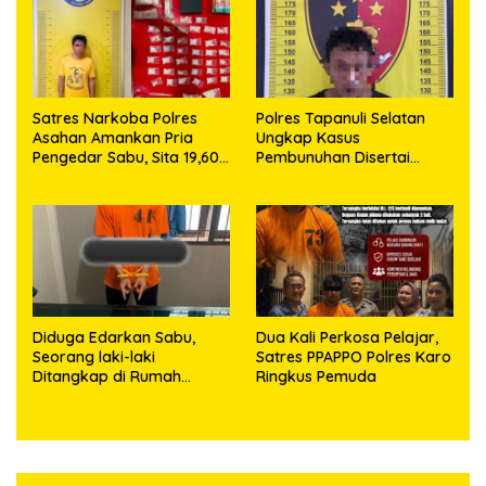
Satres Narkoba Polres
Polres Tapanuli Selatan
Asahan Amankan Pria
Ungkap Kasus
Pengedar Sabu, Sita 19,60
Pembunuhan Disertai
Gram Barang Bukti
Kekerasan Seksual
terhadap Anak, Pelaku
Ditangkap
Diduga Edarkan Sabu,
Dua Kali Perkosa Pelajar,
Seorang laki-laki
Satres PPAPPO Polres Karo
Ditangkap di Rumah
Ringkus Pemuda
Kosong, Polisi Sita
Timbangan Digital dan
Puluhan Plastik Klip