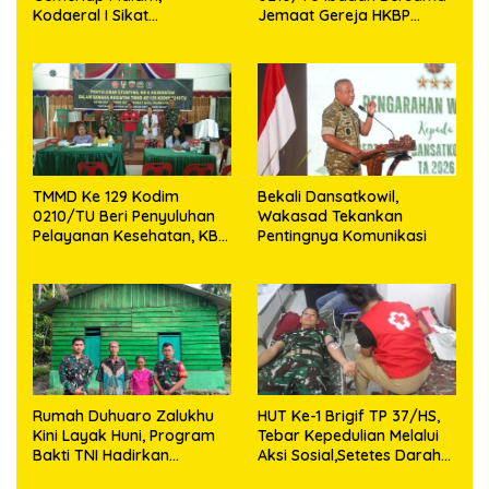
Kodaeral I Sikat
Jemaat Gereja HKBP
Pelanggaran dan
Sijarango
Amankan Empat Senjata
Tajam
TMMD Ke 129 Kodim
Bekali Dansatkowil,
0210/TU Beri Penyuluhan
Wakasad Tekankan
Pelayanan Kesehatan, KB
Pentingnya Komunikasi
dan Stunting di Desa
Sijarango
Rumah Duhuaro Zalukhu
HUT Ke-1 Brigif TP 37/HS,
Kini Layak Huni, Program
Tebar Kepedulian Melalui
Bakti TNI Hadirkan
Aksi Sosial,Setetes Darah
Harapan Baru di Nias
Menjadi Harapan Hidup