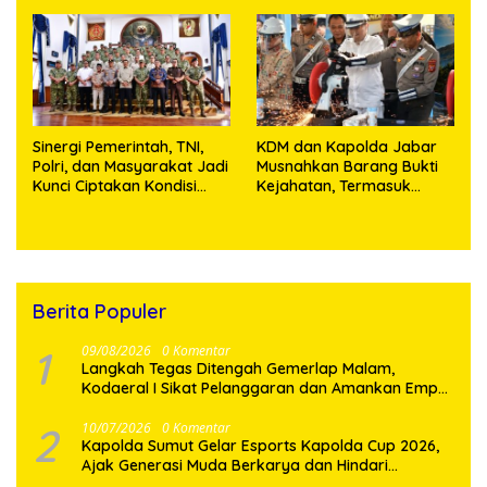
Utara
Bagi Yang Membutuhkan
Sinergi Pemerintah, TNI,
KDM dan Kapolda Jabar
Polri, dan Masyarakat Jadi
Musnahkan Barang Bukti
Kunci Ciptakan Kondisi
Kejahatan, Termasuk
Aman dan Kondusif
Knalpot Brong dan
Tramadol
Berita Populer
1
09/08/2026
0 Komentar
Langkah Tegas Ditengah Gemerlap Malam,
Kodaeral I Sikat Pelanggaran dan Amankan Empat
Senjata Tajam
2
10/07/2026
0 Komentar
Kapolda Sumut Gelar Esports Kapolda Cup 2026,
Ajak Generasi Muda Berkarya dan Hindari
Kenakalan Remaja