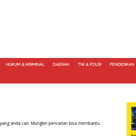
HUKUM & KRIMINAL
DAERAH
TNI & POLRI
PENDIDIKAN
DANG – UNDANG PERS
HAK JAWAB & KOREKSI BERITA
KODE
yang anda cari. Mungkin pencarian bisa membantu.
Po