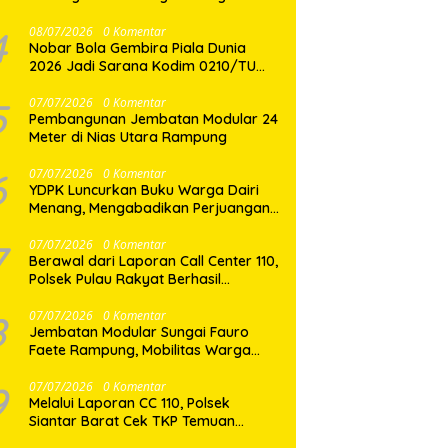
Binaan
4
08/07/2026
0 Komentar
Nobar Bola Gembira Piala Dunia
2026 Jadi Sarana Kodim 0210/TU
Perkuat Komunikasi dan
Kebersamaan dengan Warga
5
07/07/2026
0 Komentar
Pembangunan Jembatan Modular 24
Meter di Nias Utara Rampung
6
07/07/2026
0 Komentar
YDPK Luncurkan Buku Warga Dairi
Menang, Mengabadikan Perjuangan
Rakyat Menjaga Bumi Dairi Melalui
Jalur Hukum
7
07/07/2026
0 Komentar
Berawal dari Laporan Call Center 110,
Polsek Pulau Rakyat Berhasil
Amankan Terduga Pelaku
Penyalahgunaan Narkotika
8
07/07/2026
0 Komentar
Jembatan Modular Sungai Fauro
Faete Rampung, Mobilitas Warga
Nias Utara Kini Lebih Lancar
9
07/07/2026
0 Komentar
Melalui Laporan CC 110, Polsek
Siantar Barat Cek TKP Temuan
Mayat di Pasar Horas