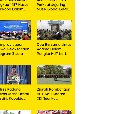
gkap 1.187 Kasus
Perkuat Jejaring
arkoba Dalam
Musik Global Lewat
0 Hari,
LaLaLa Fest 2026
snahkan Puluhan
logram Barang
kti
emprov Jabar
Doa Bersama Lintas
wal Pelaksanaan
Agama Dalam
ogram 3 Juta
Rangka HUT Ke-1
umah Agar
Kodam XIX Tuanku
jahterakan
Tambusai
akyat
lres Padang
Ziarah Rombongan
was Utara Resmi
HUT Ke-1 Kodam
rdiri, Kapolda
XIX Tuanku
umut Tekankan
Tambusai,
layanan Humanis
Semangat Juang
an Penambahan
Pahlawan Jadi