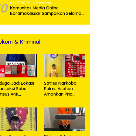
10
07/07/2026
0 Komentar
Komunitas Media Online
Baramakassar Sampaikan Selamat
dan Sukses kepada AKBP M. Aldy
Sulaiman atas Amanah Jabatan
Baru
ukum & Kriminal
duga Jadi Lokasi
Satres Narkoba
ansaksi Sabu,
Polres Asahan
msus Anti
Amankan Pria
rkoba Polres
Pengedar Sabu, Sita
sahan Amankan
19,60 Gram Barang
orang Pria
Bukti
engan Barang
kti 63,67 Gram
abu