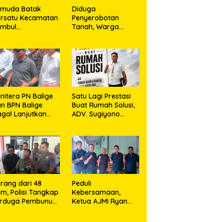
emuda Batak
Diduga
rsatu Kecamatan
Penyerobotan
umbul
Tanah, Warga
rkolaborasi
Sidikalang Tempuh
ngan TNI Gelar
Jalur Hukum demi
embersihan
Memperjuangkan
ssal Sambut HUT
Hak Kepemilikan
orem 023/KS dan
T Ke-81
emerdekaan RI
nitera PN Balige
Satu Lagi Prestasi
n BPN Balige
Buat Rumah Solusi,
gal Lanjutkan
ADV. Sugiyono
nstatering di
Konsisten Berdiri di
ibata, Warga
Garis Keadilan
but Objek Salah
kasi
rang dari 48
Peduli
m, Polisi Tangkap
Kebersamaan,
erduga Pembunuh
Ketua AJMI Ryan
. Nurliz, Keluarga
Sinaga Bagikan
ampaikan
Seragam Wartawan