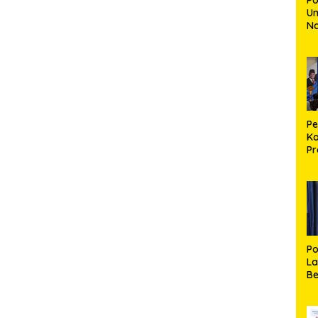
Un
N
30
Mu
Ki
Bu
P
Ka
Pr
R
Se
R
Po
La
Be
S
Pe
d