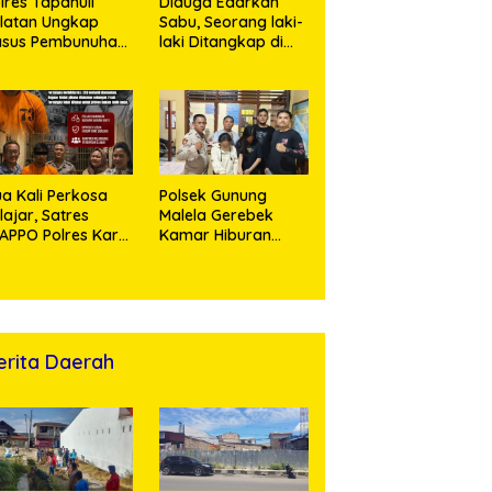
lres Tapanuli
Diduga Edarkan
latan Ungkap
Sabu, Seorang laki-
asus Pembunuhan
laki Ditangkap di
sertai Kekerasan
Rumah Kosong,
ksual terhadap
Polisi Sita
ak, Pelaku
Timbangan Digital
tangkap
dan Puluhan Plastik
Klip
a Kali Perkosa
Polsek Gunung
lajar, Satres
Malela Gerebek
APPO Polres Karo
Kamar Hiburan
ingkus Pemuda
Malam, Dua
Perempuan
Penikmat Sabu
Menangis Saat
Diringkus
erita Daerah