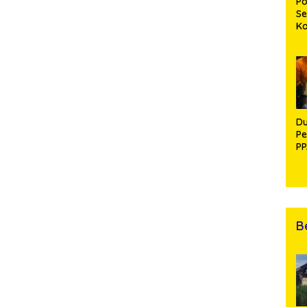
Po
Se
K
Di
Se
An
Di
Du
Pe
PP
R
B