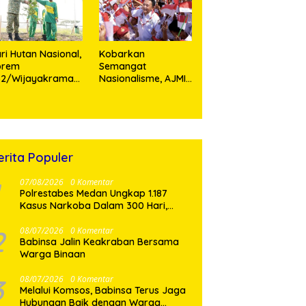
rsonel
Teladan Prajurit
ri Hutan Nasional,
Kobarkan
orem
Semangat
52/Wijayakrama
Nasionalisme, AJMI
anam 2.000 Pohon
dan PW Pemuda
ebagai “Kado
Muslimin Sumut
tuk Indonesia”
Akan Bagikan
Ribuan Bendera
Merah Putih
erita Populer
07/08/2026
0 Komentar
Polrestabes Medan Ungkap 1.187
Kasus Narkoba Dalam 300 Hari,
Musnahkan Puluhan Kilogram Barang
Bukti
2
08/07/2026
0 Komentar
Babinsa Jalin Keakraban Bersama
Warga Binaan
3
08/07/2026
0 Komentar
Melalui Komsos, Babinsa Terus Jaga
Hubungan Baik dengan Warga