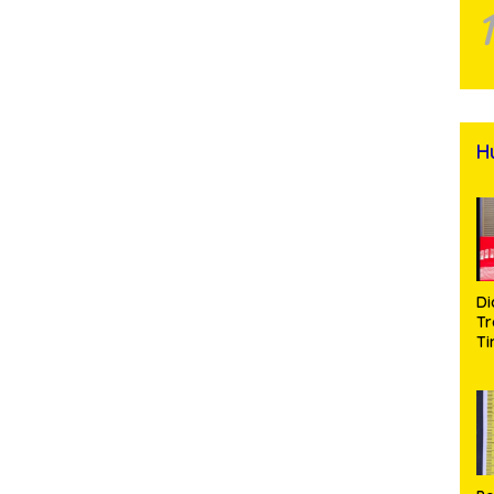
H
Di
Tr
Ti
Na
A
Se
d
Bu
S