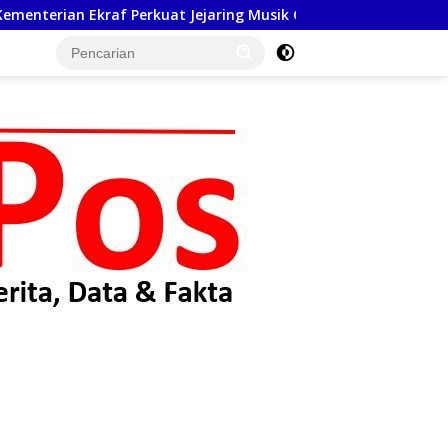
af Perkuat Jejaring Musik Global Lewat LaLaLa Fest 2026