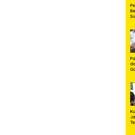
P
Be
S
Be
de
P
Ma
K
HU
K
Pa
da
Ga
Ko
Aj
Se
Lo
Ku
Ja
T
Hj
S