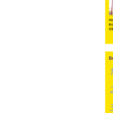
Pe
Ha
K
0
T
S
un
B
1