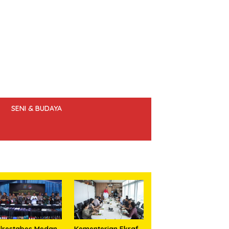
SENI & BUDAYA
 ETIK JURNALIS
lrestabes Medan
Kementerian Ekraf