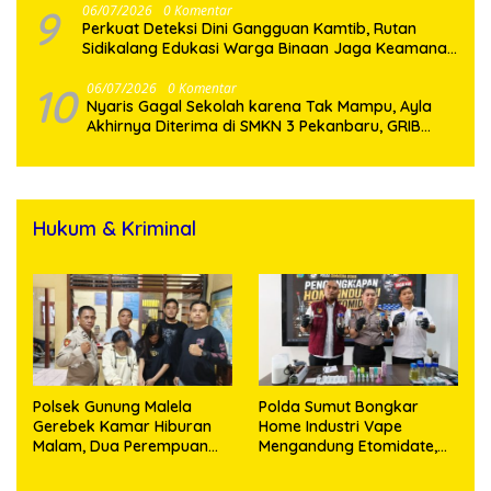
9
06/07/2026
0 Komentar
Perkuat Deteksi Dini Gangguan Kamtib, Rutan
Sidikalang Edukasi Warga Binaan Jaga Keamanan
Bersama
10
06/07/2026
0 Komentar
Nyaris Gagal Sekolah karena Tak Mampu, Ayla
Akhirnya Diterima di SMKN 3 Pekanbaru, GRIB
Jaya Datang Membawa Harapan
Hukum & Kriminal
Polsek Gunung Malela
Polda Sumut Bongkar
Gerebek Kamar Hiburan
Home Industri Vape
Malam, Dua Perempuan
Mengandung Etomidate,
Penikmat Sabu Menangis
Bahan Baku Diduga
Saat Diringkus
Dipasok dari Kamboja