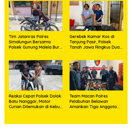
Tim Jatanras Polres
Gerebek Kamar Kos di
Simalungun Bersama
Tanjung Pasir, Polsek
Polsek Gunung Malela Buru
Tanah Jawa Ringkus Dua
Pelaku Curas hingga
Pengedar Sabu
Provinsi Riau dan Berhasil
Bekuk Tersangka
Reaksi Cepat Polsek Dolok
Team Macan Polres
Batu Nanggar, Motor
Pelabuhan Belawan
Curian Ditemukan di Kebun
Amankan Tiga Anggota
Sawit, Dua Bersaudara
Geng Motor di Marelan
Diringkus
Pasar 9