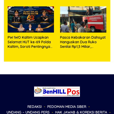
Apresiasi
I/BB dan Jajaran
PW IWO Kaltim Ucapkan
Pasca Kebakaran Dahsyat
Selamat HUT ke-69 Polda
Hanguskan Dua Ruko
Kaltim, Soroti Pentingnya
Senilai Rp1,5 Miliar,
Sinergi Polisi dan Media
Kapolsek Bandar Huluan
Keluarkan Himbauan
Resmi Antisipasi Bahaya
Arus Pendek Listrik
REDAKSI
PEDOMAN MEDIA SIBER
UNDANG – UNDANG PERS
HAK JAWAB & KOREKSI BERITA