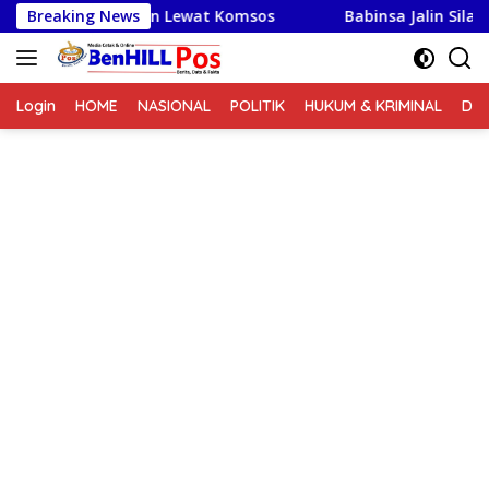
Langsung
Warga Binaan Lewat Komsos
Breaking News
Babinsa Jalin Silaturah
ke
konten
Login
HOME
NASIONAL
POLITIK
HUKUM & KRIMINAL
DA