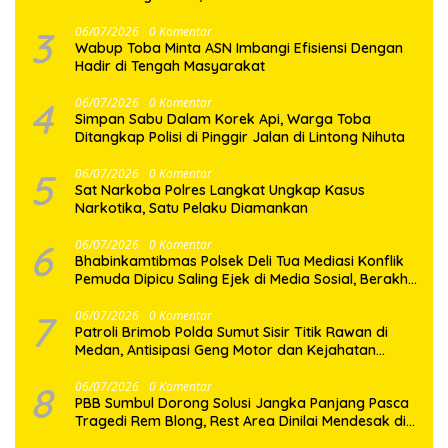
Bakar Lokasi
3
06/07/2026
0 Komentar
Wabup Toba Minta ASN Imbangi Efisiensi Dengan
Hadir di Tengah Masyarakat
4
06/07/2026
0 Komentar
Simpan Sabu Dalam Korek Api, Warga Toba
Ditangkap Polisi di Pinggir Jalan di Lintong Nihuta
5
06/07/2026
0 Komentar
Sat Narkoba Polres Langkat Ungkap Kasus
Narkotika, Satu Pelaku Diamankan
6
06/07/2026
0 Komentar
Bhabinkamtibmas Polsek Deli Tua Mediasi Konflik
Pemuda Dipicu Saling Ejek di Media Sosial, Berakhir
Damai
7
06/07/2026
0 Komentar
Patroli Brimob Polda Sumut Sisir Titik Rawan di
Medan, Antisipasi Geng Motor dan Kejahatan
Jalanan
8
06/07/2026
0 Komentar
PBB Sumbul Dorong Solusi Jangka Panjang Pasca
Tragedi Rem Blong, Rest Area Dinilai Mendesak di
Jalur Dairi–Karo