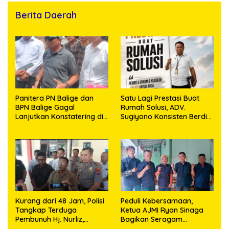
Berita Daerah
Panitera PN Balige dan
Satu Lagi Prestasi Buat
BPN Balige Gagal
Rumah Solusi, ADV.
Lanjutkan Konstatering di
Sugiyono Konsisten Berdiri
Ajibata, Warga Sebut
di Garis Keadilan
Objek Salah Lokasi
Kurang dari 48 Jam, Polisi
Peduli Kebersamaan,
Tangkap Terduga
Ketua AJMI Ryan Sinaga
Pembunuh Hj. Nurliz,
Bagikan Seragam
Keluarga Sampaikan
Wartawan Liputan Kodam