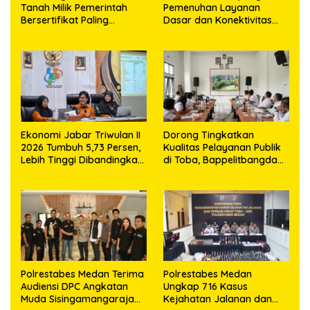
Tanah Milik Pemerintah
Pemenuhan Layanan
Bersertifikat Paling
Dasar dan Konektivitas
Lambat Tiga Tahun ke
Wilayah pada 2027
Depan
Ekonomi Jabar Triwulan II
Dorong Tingkatkan
2026 Tumbuh 5,73 Persen,
Kualitas Pelayanan Publik
Lebih Tinggi Dibandingkan
di Toba, Bappelitbangda
Nasional
Gelar Lomba Inovasi
Perangkat Daerah
Polrestabes Medan Terima
Polrestabes Medan
Audiensi DPC Angkatan
Ungkap 716 Kasus
Muda Sisingamangaraja
Kejahatan Jalanan dan