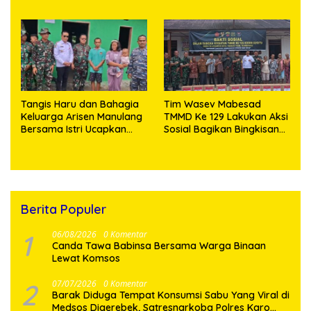
XII, Perkuat Sinergitas
Hasil Operasi Pekat Toba
Jaga Kamtibmas
2026, 906 Tersangka
Diamankan
Tangis Haru dan Bahagia
Tim Wasev Mabesad
Keluarga Arisen Manulang
TMMD Ke 129 Lakukan Aksi
Bersama Istri Ucapkan
Sosial Bagikan Bingkisan
Terimakasih Kepada TNI,
Tali Asih Kepada Warga
Semoga Kedepannya TNI
Desa Sijarango
Semakin Jaya
Berita Populer
1
06/08/2026
0 Komentar
Canda Tawa Babinsa Bersama Warga Binaan
Lewat Komsos
2
07/07/2026
0 Komentar
Barak Diduga Tempat Konsumsi Sabu Yang Viral di
Medsos Digerebek, Satresnarkoba Polres Karo