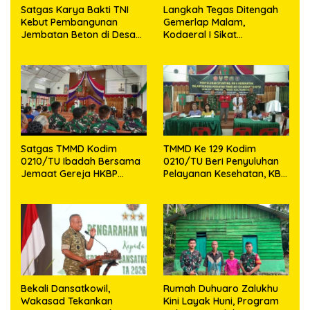
Satgas Karya Bakti TNI
Langkah Tegas Ditengah
Kebut Pembangunan
Gemerlap Malam,
Jembatan Beton di Desa
Kodaeral I Sikat
Mehaga, Perkuat Akses
Pelanggaran dan
Warga di Nias Selatan
Amankan Empat Senjata
Tajam
Satgas TMMD Kodim
TMMD Ke 129 Kodim
0210/TU Ibadah Bersama
0210/TU Beri Penyuluhan
Jemaat Gereja HKBP
Pelayanan Kesehatan, KB
Sijarango
dan Stunting di Desa
Sijarango
Bekali Dansatkowil,
Rumah Duhuaro Zalukhu
Wakasad Tekankan
Kini Layak Huni, Program