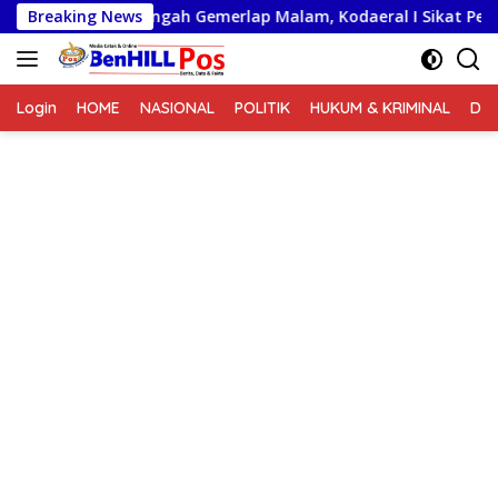
Langsung
Ditengah Gemerlap Malam, Kodaeral I Sikat Pelanggaran dan
Breaking News
ke
konten
Login
HOME
NASIONAL
POLITIK
HUKUM & KRIMINAL
DA