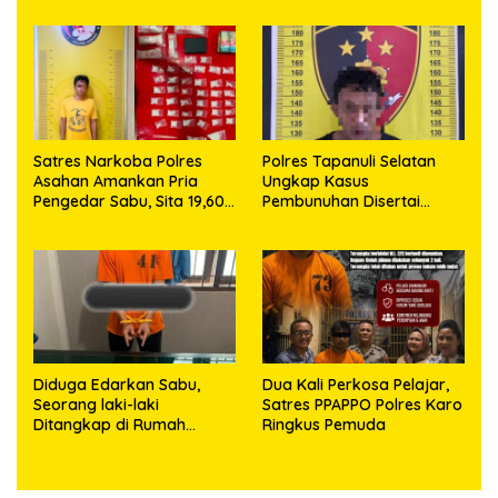
Karangsari
Pria dengan Barang Bukti
63,67 Gram Sabu
Satres Narkoba Polres
Polres Tapanuli Selatan
Asahan Amankan Pria
Ungkap Kasus
Pengedar Sabu, Sita 19,60
Pembunuhan Disertai
Gram Barang Bukti
Kekerasan Seksual
terhadap Anak, Pelaku
Ditangkap
Diduga Edarkan Sabu,
Dua Kali Perkosa Pelajar,
Seorang laki-laki
Satres PPAPPO Polres Karo
Ditangkap di Rumah
Ringkus Pemuda
Kosong, Polisi Sita
Timbangan Digital dan
Puluhan Plastik Klip