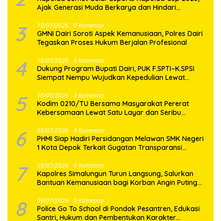
Ajak Generasi Muda Berkarya dan Hindari
Kenakalan Remaja
3
10/07/2026
0 Komentar
GMNI Dairi Soroti Aspek Kemanusiaan, Polres Dairi
Tegaskan Proses Hukum Berjalan Profesional
4
10/07/2026
0 Komentar
Dukung Program Bupati Dairi, PUK F.SPTI–K.SPSI
Siempat Nempu Wujudkan Kepedulian Lewat
Gotong Royong Perbaikan Jalan Desa
5
10/07/2026
0 Komentar
Kodim 0210/TU Bersama Masyarakat Pererat
Kebersamaan Lewat Satu Layar dan Seribu
Semangat di Keseruan Nobar Piala Dunia 2026
6
09/07/2026
0 Komentar
PHMI Siap Hadiri Persidangan Melawan SMK Negeri
1 Kota Depok Terkait Gugatan Transparansi
Penggunaan Dana BOS Berkisar 6,9 Miliar
7
09/07/2026
0 Komentar
Kapolres Simalungun Turun Langsung, Salurkan
Bantuan Kemanusiaan bagi Korban Angin Puting
Beliung di Pematang Bandar
8
09/07/2026
0 Komentar
Police Go To School di Pondok Pesantren, Edukasi
Santri, Hukum dan Pembentukan Karakter