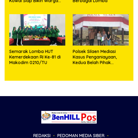
Kowal Siap Bikin Warga
Berbagai Lomba
Makassar Terpukau
Semarak Lomba HUT
Polsek Silaen Mediasi
Kemerdekaan RI Ke-81 di
Kasus Penganiayaan,
Makodim 0210/TU
Kedua Belah Pihak
Sepakat Damai
REDAKSI
PEDOMAN MEDIA SIBER