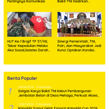
Pentingnya Komunikasi
Bakti TNI Hadirkan
Harapan Baru di Nias
Utara
HUT Ke-1 Brigif TP 37/HS,
Sinergi Pemerintah, TNI,
Tebar Kepedulian Melalui
Polri, dan Masyarakat Jadi
Aksi Sosial,Setetes Darah
Kunci Ciptakan Kondisi
Menjadi Harapan Hidup
Aman dan Kondusif
Bagi Yang Membutuhkan
Berita Populer
1
09/08/2026
0 Komentar
Satgas Karya Bakti TNI Kebut Pembangunan
Jembatan Beton di Desa Mehaga, Perkuat Akses
Warga di Nias Selatan
2
10/07/2026
0 Komentar
Kapolda Sumut Gelar Esports Kapolda Cup 2026,