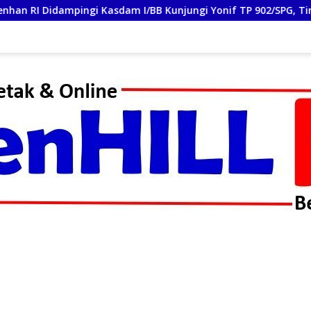
ngi Kasdam I/BB Kunjungi Yonif TP 902/SPG, Tinjau Fasilitas dan