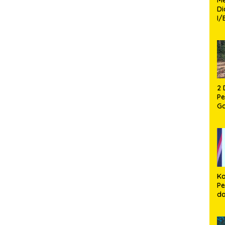
D
I/
TP
Fa
Mo
2 
P
G
P
12
Ca
Ka
Pe
d
P
Pe