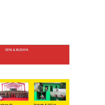
SENI & BUDAYA
 ETIK JURNALIS
nhan RI
Rehab 5 RTLH