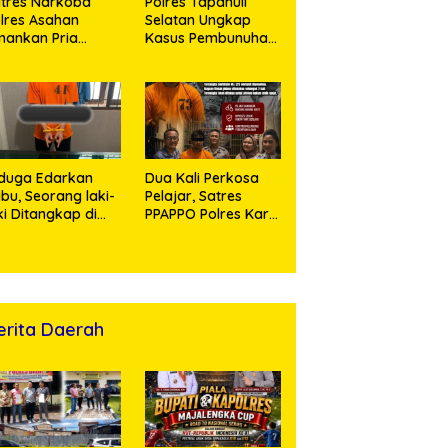
tres Narkoba
Polres Tapanuli
lres Asahan
Selatan Ungkap
ankan Pria
Kasus Pembunuhan
ngedar Sabu, Sita
Disertai Kekerasan
,60 Gram Barang
Seksual terhadap
kti
Anak, Pelaku
Ditangkap
duga Edarkan
Dua Kali Perkosa
bu, Seorang laki-
Pelajar, Satres
ki Ditangkap di
PPAPPO Polres Karo
umah Kosong,
Ringkus Pemuda
lisi Sita
mbangan Digital
n Puluhan Plastik
ip
erita Daerah