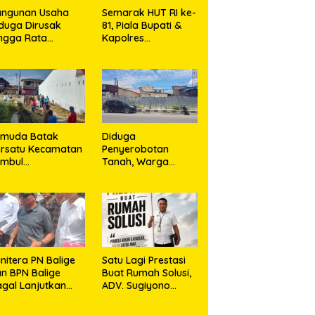
angunan Usaha
Semarak HUT RI ke-
duga Dirusak
81, Piala Bupati &
ngga Rata
Kapolres
ngan Tanah,
Majalengka Cup
asa Hukum Dike
2026 Kobarkan
rana Ujung dan
Semangat Generasi
sro Ujung Resmi
Muda
mpuh Jalur
ukum
emuda Batak
Diduga
rsatu Kecamatan
Penyerobotan
umbul
Tanah, Warga
rkolaborasi
Sidikalang Tempuh
ngan TNI Gelar
Jalur Hukum demi
embersihan
Memperjuangkan
ssal Sambut HUT
Hak Kepemilikan
orem 023/KS dan
T Ke-81
emerdekaan RI
nitera PN Balige
Satu Lagi Prestasi
n BPN Balige
Buat Rumah Solusi,
gal Lanjutkan
ADV. Sugiyono
nstatering di
Konsisten Berdiri di
ibata, Warga
Garis Keadilan