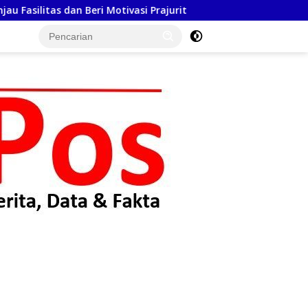
 Beri Motivasi Prajurit
Rehab 5 RTLH Segera Rampung,