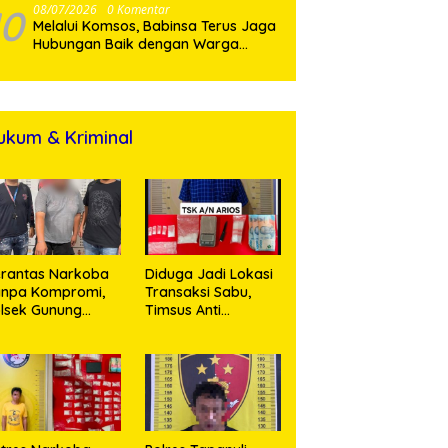
10
08/07/2026
0 Komentar
Melalui Komsos, Babinsa Terus Jaga
Hubungan Baik dengan Warga
Binaan
ukum & Kriminal
rantas Narkoba
Diduga Jadi Lokasi
anpa Kompromi,
Transaksi Sabu,
lsek Gunung
Timsus Anti
alela Amankan
Narkoba Polres
ia Bawa Sabu di
Asahan Amankan
gori Karangsari
Seorang Pria
dengan Barang
Bukti 63,67 Gram
Sabu