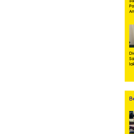
Sa
Po
Am
Pe
19
Bu
Di
Sa
la
R
Po
Ti
da
Kl
B