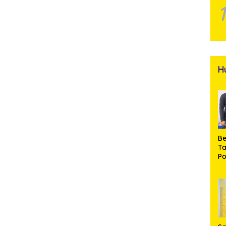
H
Be
T
Po
M
Pr
Na