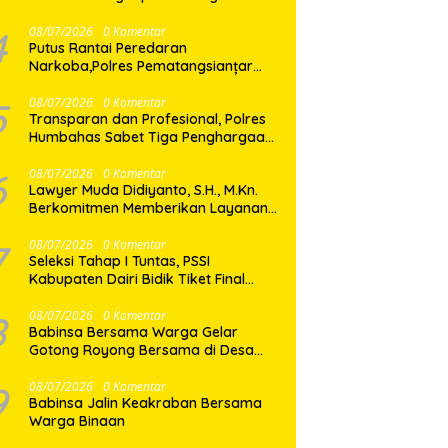
Shabu di Medan Marelan
4
08/07/2026
0 Komentar
Putus Rantai Peredaran
Narkoba,Polres Pematangsianțar
Amankan Pemilik Ekstasi 8 Butir
5
08/07/2026
0 Komentar
Transparan dan Profesional, Polres
Humbahas Sabet Tiga Penghargaan
dari KPPN Balige
6
08/07/2026
0 Komentar
Lawyer Muda Didiyanto, S.H., M.Kn.
Berkomitmen Memberikan Layanan
Hukum Profesional dan Berorientasi
Pada Keadilan
7
08/07/2026
0 Komentar
Seleksi Tahap I Tuntas, PSSI
Kabupaten Dairi Bidik Tiket Final
Porprovsu Sumut 2026
8
08/07/2026
0 Komentar
Babinsa Bersama Warga Gelar
Gotong Royong Bersama di Desa
Gasaribu
9
08/07/2026
0 Komentar
Babinsa Jalin Keakraban Bersama
Warga Binaan