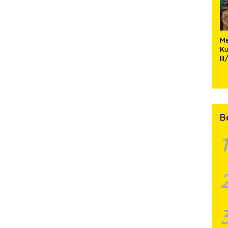
M
K
II
P
Ko
Si
St
B
1