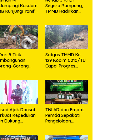
idampingi Kasdam
Segera Rampung,
BB Kunjungi Yonif
TMMD Hadirkan
 902/SPG, Tinjau
Harapan Baru Bagi
silitas dan Beri
Warga Desa
tivasi Prajurit
Sijarango
Dari 5 Titik
Satgas TMMD Ke
embangunan
129 Kodim 0210/TU
orong-Gorong
Capai Progres
rogram TMMD ke
Pembukaan Jalan
9 Kodim 0210/TU
98,11 Persen
pai 100 Persen
sad Ajak Dansat
TNI AD dan Empat
rkuat Kepedulian
Pemda Sepakati
an Dukung
Pengelolaan
rogram
Sampah Berbasis
merintah
Teknologi