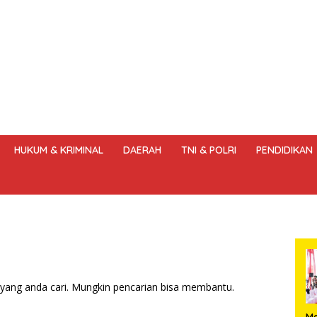
HUKUM & KRIMINAL
DAERAH
TNI & POLRI
PENDIDIKAN
DANG – UNDANG PERS
HAK JAWAB & KOREKSI BERITA
KODE
yang anda cari. Mungkin pencarian bisa membantu.
Me