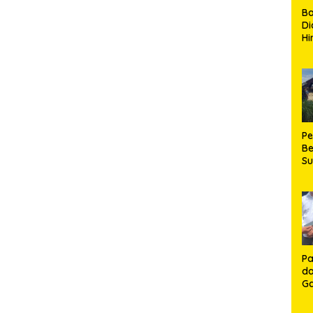
B
Di
Hi
de
Ku
Ki
Ma
Te
H
P
Be
S
Be
de
P
Ma
K
HU
K
Pa
da
Ga
Ko
Aj