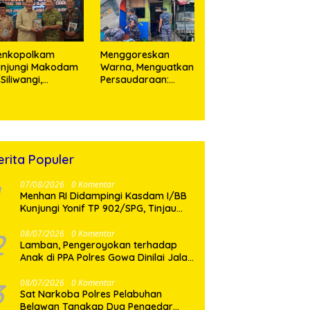
enkopolkam
‎Menggoreskan
unjungi Makodam
Warna, Menguatkan
I/Siliwangi,
Persaudaraan:
angdam Tegaskan
Kodaeral I Bangun
mitmen Perkuat
Kedekatan Dengan
nergi Menjaga
Masyarakat Pesisir
abilitas Nasional
erita Populer
07/08/2026
0 Komentar
Menhan RI Didampingi Kasdam I/BB
Kunjungi Yonif TP 902/SPG, Tinjau
Fasilitas dan Beri Motivasi Prajurit
2
08/07/2026
0 Komentar
Lamban, Pengeroyokan terhadap
Anak di PPA Polres Gowa Dinilai Jalan
di Tempat
3
08/07/2026
0 Komentar
Sat Narkoba Polres Pelabuhan
Belawan Tangkap Dua Pengedar