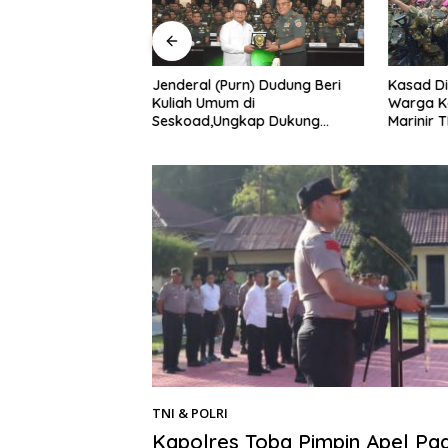
n RI Bekali Pasis
Jenderal (Purn) Dudung Beri
Kasad D
wasan Ketahanan
Kuliah Umum di
Warga K
Seskoad,Ungkap Dukung
Marinir T
Program Strategis Presiden
TNI & POLRI
23/02/2026
Kapolres Toba Pimpin Apel Pa