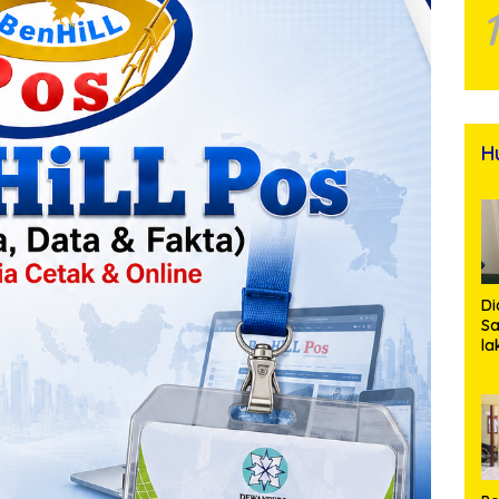
H
Di
Sa
la
R
Po
Ti
da
Kl