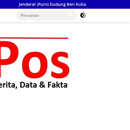
dung Beri Kuliah Umum di Seskoad,Ungkap Dukung Program Strat