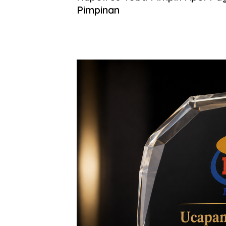
Pimpinan
Benhillpos.com | Toba – Kapolres Toba, AKBP V.J.
memimpin langsung pelaksanaan apel pagi jam