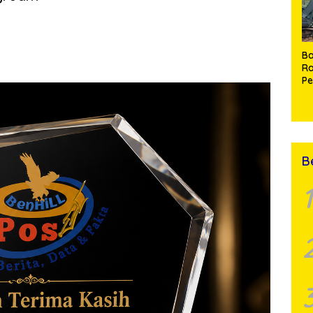
 Parapaga S.I.K.,
…
Ba
Ra
P
J
di
Ma
P
A
B
1