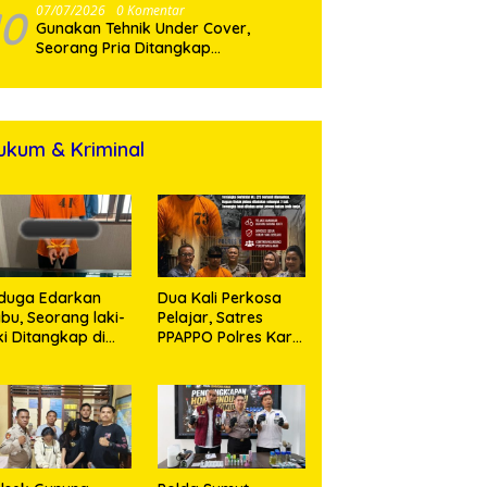
10
07/07/2026
0 Komentar
Gunakan Tehnik Under Cover,
Seorang Pria Ditangkap
Satresnarkoba Polres Binjai Beserta
ukum & Kriminal
duga Edarkan
Dua Kali Perkosa
bu, Seorang laki-
Pelajar, Satres
ki Ditangkap di
PPAPPO Polres Karo
umah Kosong,
Ringkus Pemuda
lisi Sita
mbangan Digital
n Puluhan Plastik
ip