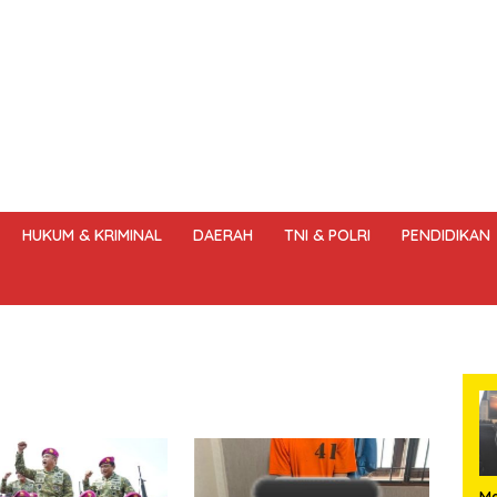
HUKUM & KRIMINAL
DAERAH
TNI & POLRI
PENDIDIKAN
DANG – UNDANG PERS
HAK JAWAB & KOREKSI BERITA
KODE
Me