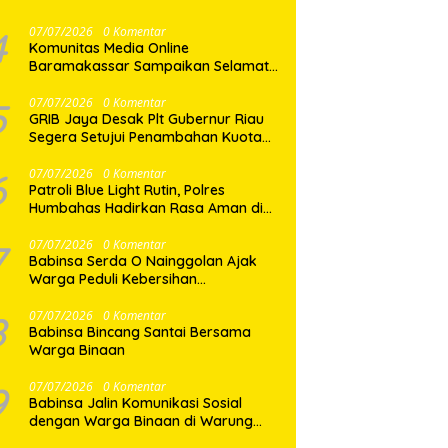
Mayat di Pasar Horas
4
07/07/2026
0 Komentar
Komunitas Media Online
Baramakassar Sampaikan Selamat
dan Sukses kepada AKBP M. Aldy
Sulaiman atas Amanah Jabatan
5
07/07/2026
0 Komentar
GRIB Jaya Desak Plt Gubernur Riau
Baru
Segera Setujui Penambahan Kuota
SPMB, Ribuan Siswa Terancam Tak
Tertampung
6
07/07/2026
0 Komentar
Patroli Blue Light Rutin, Polres
Humbahas Hadirkan Rasa Aman di
Tengah Masyarakat
7
07/07/2026
0 Komentar
Babinsa Serda O Nainggolan Ajak
Warga Peduli Kebersihan
Lingkungan
8
07/07/2026
0 Komentar
Babinsa Bincang Santai Bersama
Warga Binaan
9
07/07/2026
0 Komentar
Babinsa Jalin Komunikasi Sosial
dengan Warga Binaan di Warung
Kopi