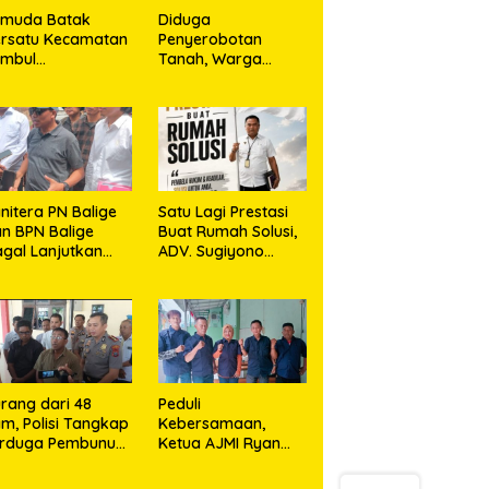
emuda Batak
Diduga
rsatu Kecamatan
Penyerobotan
umbul
Tanah, Warga
rkolaborasi
Sidikalang Tempuh
ngan TNI Gelar
Jalur Hukum demi
embersihan
Memperjuangkan
ssal Sambut HUT
Hak Kepemilikan
orem 023/KS dan
T Ke-81
emerdekaan RI
nitera PN Balige
Satu Lagi Prestasi
n BPN Balige
Buat Rumah Solusi,
gal Lanjutkan
ADV. Sugiyono
nstatering di
Konsisten Berdiri di
ibata, Warga
Garis Keadilan
but Objek Salah
kasi
rang dari 48
Peduli
m, Polisi Tangkap
Kebersamaan,
erduga Pembunuh
Ketua AJMI Ryan
. Nurliz, Keluarga
Sinaga Bagikan
ampaikan
Seragam Wartawan