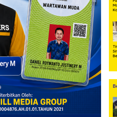
Po
Ma
K
M
P
Pe
Me
Di
Ti
Si
Be
Gu
Pe
hi
da
T
B