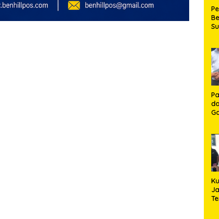
P
Be
S
Be
de
P
Ma
K
HU
K
Pa
da
Ga
Ko
Aj
Se
Lo
Ku
Ja
T
Hj
S