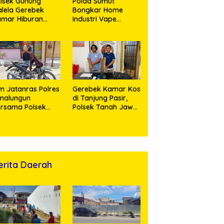
lsek Gunung
Polda Sumut
lela Gerebek
Bongkar Home
amar Hiburan
Industri Vape
alam, Dua
Mengandung
erempuan
Etomidate, Bahan
nikmat Sabu
Baku Diduga
nangis Saat
Dipasok dari
ringkus
Kamboja
m Jatanras Polres
Gerebek Kamar Kos
malungun
di Tanjung Pasir,
rsama Polsek
Polsek Tanah Jawa
nung Malela Buru
Ringkus Dua
laku Curas
Pengedar Sabu
ngga Provinsi Riau
n Berhasil Bekuk
ersangka
erita Daerah