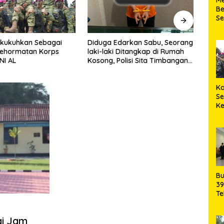
Be
S
Ke
ikukuhkan Sebagai
Diduga Edarkan Sabu, Seorang
Dua K
ehormatan Korps
laki-laki Ditangkap di Rumah
Satre
NI AL
Kosong, Polisi Sita Timbangan
Ring
Digital dan Puluhan Plastik Klip
Ka
S
K
Ma
Bu
39
Te
da
Pe
gi Jam