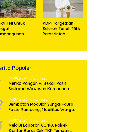
Miliar
kti TNI untuk
KDM Targetkan
kyat,
Seluruh Tanah Milik
embangunan
Pemerintah
embatan Modular
Bersertifikat Paling
 Gunungsitoli
Lambat Tiga Tahun
suki Tahap
ke Depan
engecoran
butmen
erita Populer
06/08/2026
0 Komentar
Menko Pangan RI Bekali Pasis
Seskoad Wawasan Ketahanan
Nasional
2
07/07/2026
0 Komentar
Jembatan Modular Sungai Fauro
Faete Rampung, Mobilitas Warga
Nias Utara Kini Lebih Lancar
3
07/07/2026
0 Komentar
Melalui Laporan CC 110, Polsek
Siantar Barat Cek TKP Temuan