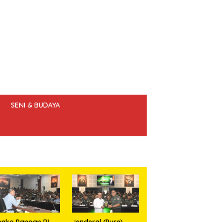
SENI & BUDAYA
 ETIK JURNALIS
nko Pangan RI
Jenderal (Purn)