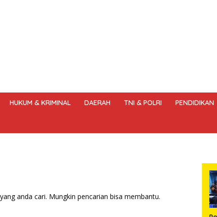
HUKUM & KRIMINAL
DAERAH
TNI & POLRI
PENDIDIKAN
DANG – UNDANG PERS
HAK JAWAB & KOREKSI BERITA
KODE
yang anda cari. Mungkin pencarian bisa membantu.
Po