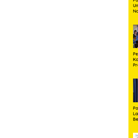
Un
N
30
Mu
Ki
Bu
P
Ka
Pr
R
Se
R
Po
La
Be
S
Pe
d