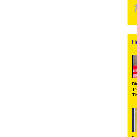
H
Di
Tr
Ti
Na
A
Se
d
Bu
S