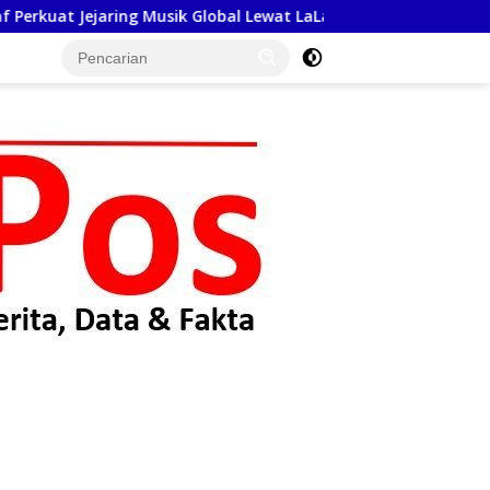
jaring Musik Global Lewat LaLaLa Fest 2026
Pemprov Ja