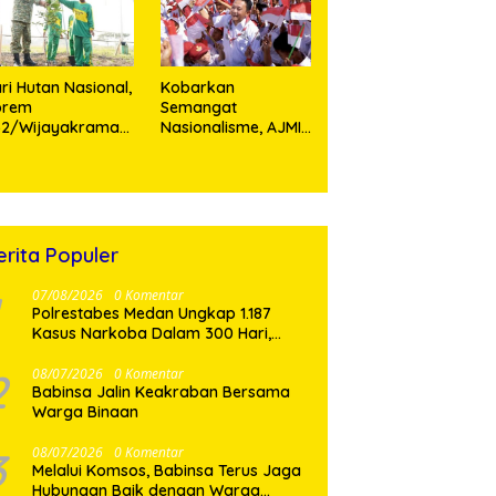
rsonel
Teladan Prajurit
ri Hutan Nasional,
Kobarkan
orem
Semangat
52/Wijayakrama
Nasionalisme, AJMI
anam 2.000 Pohon
dan PW Pemuda
ebagai “Kado
Muslimin Sumut
tuk Indonesia”
Akan Bagikan
Ribuan Bendera
Merah Putih
erita Populer
07/08/2026
0 Komentar
Polrestabes Medan Ungkap 1.187
Kasus Narkoba Dalam 300 Hari,
Musnahkan Puluhan Kilogram Barang
Bukti
2
08/07/2026
0 Komentar
Babinsa Jalin Keakraban Bersama
Warga Binaan
3
08/07/2026
0 Komentar
Melalui Komsos, Babinsa Terus Jaga
Hubungan Baik dengan Warga