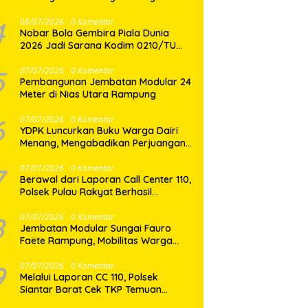
Binaan
4
08/07/2026
0 Komentar
Nobar Bola Gembira Piala Dunia
2026 Jadi Sarana Kodim 0210/TU
Perkuat Komunikasi dan
Kebersamaan dengan Warga
5
07/07/2026
0 Komentar
Pembangunan Jembatan Modular 24
Meter di Nias Utara Rampung
6
07/07/2026
0 Komentar
YDPK Luncurkan Buku Warga Dairi
Menang, Mengabadikan Perjuangan
Rakyat Menjaga Bumi Dairi Melalui
Jalur Hukum
7
07/07/2026
0 Komentar
Berawal dari Laporan Call Center 110,
Polsek Pulau Rakyat Berhasil
Amankan Terduga Pelaku
Penyalahgunaan Narkotika
8
07/07/2026
0 Komentar
Jembatan Modular Sungai Fauro
Faete Rampung, Mobilitas Warga
Nias Utara Kini Lebih Lancar
9
07/07/2026
0 Komentar
Melalui Laporan CC 110, Polsek
Siantar Barat Cek TKP Temuan
Mayat di Pasar Horas