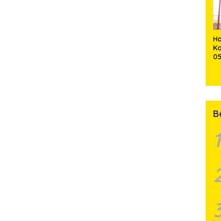
Pe
Ha
K
0
T
S
un
B
1