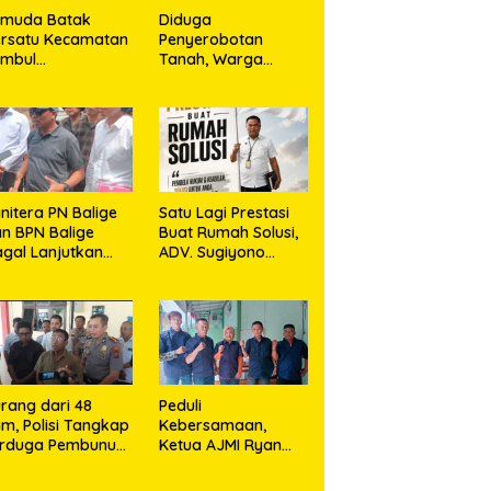
emuda Batak
Diduga
rsatu Kecamatan
Penyerobotan
umbul
Tanah, Warga
rkolaborasi
Sidikalang Tempuh
ngan TNI Gelar
Jalur Hukum demi
embersihan
Memperjuangkan
ssal Sambut HUT
Hak Kepemilikan
orem 023/KS dan
T Ke-81
emerdekaan RI
nitera PN Balige
Satu Lagi Prestasi
n BPN Balige
Buat Rumah Solusi,
gal Lanjutkan
ADV. Sugiyono
nstatering di
Konsisten Berdiri di
ibata, Warga
Garis Keadilan
but Objek Salah
kasi
rang dari 48
Peduli
m, Polisi Tangkap
Kebersamaan,
erduga Pembunuh
Ketua AJMI Ryan
. Nurliz, Keluarga
Sinaga Bagikan
ampaikan
Seragam Wartawan