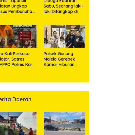
lres Tapanuli
Diduga Edarkan
latan Ungkap
Sabu, Seorang laki-
asus Pembunuhan
laki Ditangkap di
sertai Kekerasan
Rumah Kosong,
ksual terhadap
Polisi Sita
ak, Pelaku
Timbangan Digital
tangkap
dan Puluhan Plastik
Klip
a Kali Perkosa
Polsek Gunung
lajar, Satres
Malela Gerebek
APPO Polres Karo
Kamar Hiburan
ingkus Pemuda
Malam, Dua
Perempuan
Penikmat Sabu
Menangis Saat
Diringkus
erita Daerah