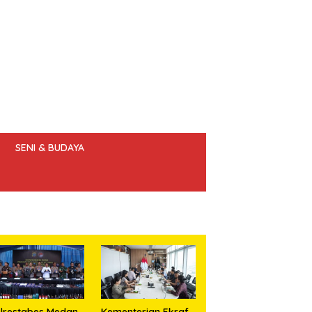
SENI & BUDAYA
 ETIK JURNALIS
lrestabes Medan
Kementerian Ekraf