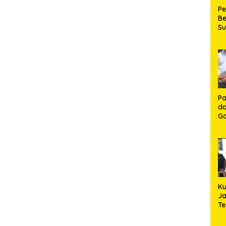
P
Be
S
Be
de
P
Ma
K
HU
K
Pa
da
Ga
Ko
Aj
Se
Lo
Ku
Ja
T
Hj
S