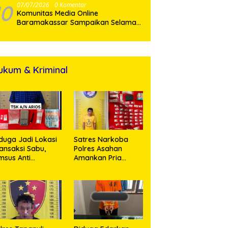
10
07/07/2026
0 Komentar
Komunitas Media Online
Baramakassar Sampaikan Selamat
dan Sukses kepada AKBP M. Aldy
Sulaiman atas Amanah Jabatan
Baru
ukum & Kriminal
duga Jadi Lokasi
Satres Narkoba
ansaksi Sabu,
Polres Asahan
msus Anti
Amankan Pria
rkoba Polres
Pengedar Sabu, Sita
sahan Amankan
19,60 Gram Barang
orang Pria
Bukti
engan Barang
kti 63,67 Gram
abu