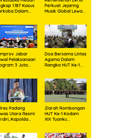
gkap 1.187 Kasus
Perkuat Jejaring
arkoba Dalam
Musik Global Lewat
0 Hari,
LaLaLa Fest 2026
snahkan Puluhan
logram Barang
kti
emprov Jabar
Doa Bersama Lintas
wal Pelaksanaan
Agama Dalam
ogram 3 Juta
Rangka HUT Ke-1
umah Agar
Kodam XIX Tuanku
jahterakan
Tambusai
akyat
lres Padang
Ziarah Rombongan
was Utara Resmi
HUT Ke-1 Kodam
rdiri, Kapolda
XIX Tuanku
umut Tekankan
Tambusai,
layanan Humanis
Semangat Juang
an Penambahan
Pahlawan Jadi