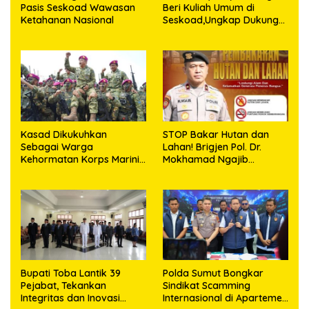
Pasis Seskoad Wawasan
Beri Kuliah Umum di
Ketahanan Nasional
Seskoad,Ungkap Dukung
Program Strategis
Presiden
Kasad Dikukuhkan
STOP Bakar Hutan dan
Sebagai Warga
Lahan! Brigjen Pol. Dr.
Kehormatan Korps Marinir
Mokhamad Ngajib
TNI AL
Tegaskan: Jangan Rusak
Alam, Jangan Pertaruhkan
Masa Depan!
Bupati Toba Lantik 39
Polda Sumut Bongkar
Pejabat, Tekankan
Sindikat Scamming
Integritas dan Inovasi
Internasional di Apartemen