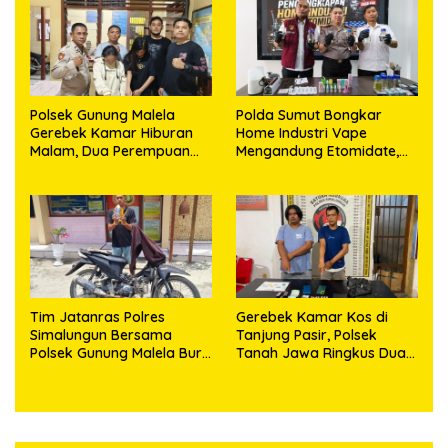
Puluhan Plastik Klip
Polsek Gunung Malela
Polda Sumut Bongkar
Gerebek Kamar Hiburan
Home Industri Vape
Malam, Dua Perempuan
Mengandung Etomidate,
Penikmat Sabu Menangis
Bahan Baku Diduga
Saat Diringkus
Dipasok dari Kamboja
Tim Jatanras Polres
Gerebek Kamar Kos di
Simalungun Bersama
Tanjung Pasir, Polsek
Polsek Gunung Malela Buru
Tanah Jawa Ringkus Dua
Pelaku Curas hingga
Pengedar Sabu
Provinsi Riau dan Berhasil
Bekuk Tersangka