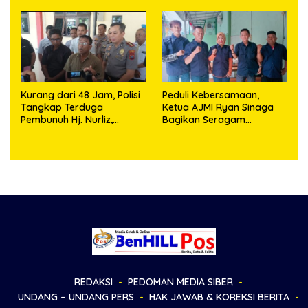
Objek Salah Lokasi
Kurang dari 48 Jam, Polisi
Peduli Kebersamaan,
Tangkap Terduga
Ketua AJMI Ryan Sinaga
Pembunuh Hj. Nurliz,
Bagikan Seragam
Keluarga Sampaikan
Wartawan Liputan Kodam
Apresiasi
I/BB dan Jajaran
REDAKSI
PEDOMAN MEDIA SIBER
UNDANG – UNDANG PERS
HAK JAWAB & KOREKSI BERITA