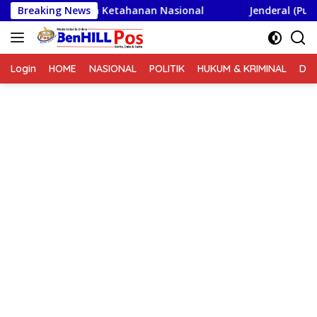
Langsung
eskoad Wawasan Ketahanan Nasional
Breaking News
Jenderal (Purn) D
ke
konten
Login
HOME
NASIONAL
POLITIK
HUKUM & KRIMINAL
DA