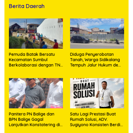
Berita Daerah
Pemuda Batak Bersatu
Diduga Penyerobotan
Kecamatan Sumbul
Tanah, Warga Sidikalang
Berkolaborasi dengan TNI
Tempuh Jalur Hukum demi
Gelar Pembersihan Massal
Memperjuangkan Hak
Sambut HUT Korem
Kepemilikan
023/KS dan HUT Ke-81
Kemerdekaan RI
Panitera PN Balige dan
Satu Lagi Prestasi Buat
BPN Balige Gagal
Rumah Solusi, ADV.
Lanjutkan Konstatering di
Sugiyono Konsisten Berdiri
Ajibata, Warga Sebut
di Garis Keadilan