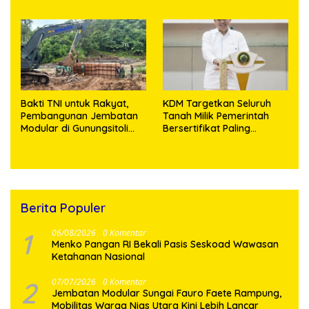
Pelayanan
Medan, Korban Rugi Rp6,7
Miliar
Bakti TNI untuk Rakyat,
KDM Targetkan Seluruh
Pembangunan Jembatan
Tanah Milik Pemerintah
Modular di Gunungsitoli
Bersertifikat Paling
Masuki Tahap Pengecoran
Lambat Tiga Tahun ke
Abutmen
Depan
Berita Populer
1
06/08/2026
0 Komentar
Menko Pangan RI Bekali Pasis Seskoad Wawasan
Ketahanan Nasional
2
07/07/2026
0 Komentar
Jembatan Modular Sungai Fauro Faete Rampung,
Mobilitas Warga Nias Utara Kini Lebih Lancar