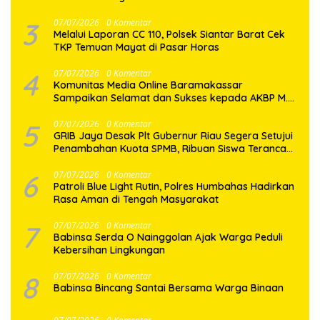
3
07/07/2026
0 Komentar
Melalui Laporan CC 110, Polsek Siantar Barat Cek
TKP Temuan Mayat di Pasar Horas
4
07/07/2026
0 Komentar
Komunitas Media Online Baramakassar
Sampaikan Selamat dan Sukses kepada AKBP M.
Aldy Sulaiman atas Amanah Jabatan Baru
5
07/07/2026
0 Komentar
GRIB Jaya Desak Plt Gubernur Riau Segera Setujui
Penambahan Kuota SPMB, Ribuan Siswa Terancam
Tak Tertampung
6
07/07/2026
0 Komentar
Patroli Blue Light Rutin, Polres Humbahas Hadirkan
Rasa Aman di Tengah Masyarakat
7
07/07/2026
0 Komentar
Babinsa Serda O Nainggolan Ajak Warga Peduli
Kebersihan Lingkungan
8
07/07/2026
0 Komentar
Babinsa Bincang Santai Bersama Warga Binaan