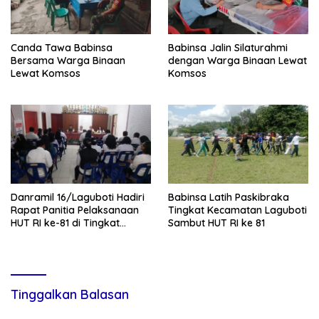
Canda Tawa Babinsa
Babinsa Jalin Silaturahmi
Bersama Warga Binaan
dengan Warga Binaan Lewat
Lewat Komsos
Komsos
Danramil 16/Laguboti Hadiri
Babinsa Latih Paskibraka
Rapat Panitia Pelaksanaan
Tingkat Kecamatan Laguboti
HUT RI ke-81 di Tingkat
Sambut HUT RI ke 81
Kecamatan Laguboti
Tinggalkan Balasan
Alamat email Anda tidak akan dipublikasikan.
Ruas yang wajib