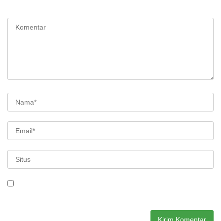
ditandai
*
Simpan nama, email, dan situs web saya pada peramban ini
untuk komentar saya berikutnya.