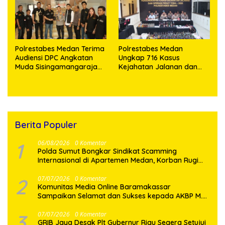
Polrestabes Medan Terima
Polrestabes Medan
Audiensi DPC Angkatan
Ungkap 716 Kasus
Muda Sisingamangaraja
Kejahatan Jalanan dan
XII, Perkuat Sinergitas
Hasil Operasi Pekat Toba
Jaga Kamtibmas
2026, 906 Tersangka
Diamankan
Berita Populer
1
06/08/2026
0 Komentar
Polda Sumut Bongkar Sindikat Scamming
Internasional di Apartemen Medan, Korban Rugi
Rp6,7 Miliar
2
07/07/2026
0 Komentar
Komunitas Media Online Baramakassar
Sampaikan Selamat dan Sukses kepada AKBP M.
Aldy Sulaiman atas Amanah Jabatan Baru
3
07/07/2026
0 Komentar
GRIB Jaya Desak Plt Gubernur Riau Segera Setujui