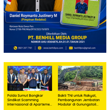
Polda Sumut Bongkar
Bakti TNI untuk Rakyat,
Sindikat Scamming
Pembangunan Jembatan
Internasional di Apartemen
Modular di Gunungsitoli
Medan, Korban Rugi Rp6,7
Masuki Tahap Pengecoran