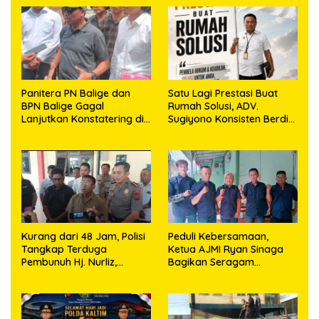
Panitera PN Balige dan
Satu Lagi Prestasi Buat
BPN Balige Gagal
Rumah Solusi, ADV.
Lanjutkan Konstatering di
Sugiyono Konsisten Berdiri
Ajibata, Warga Sebut
di Garis Keadilan
Objek Salah Lokasi
Kurang dari 48 Jam, Polisi
Peduli Kebersamaan,
Tangkap Terduga
Ketua AJMI Ryan Sinaga
Pembunuh Hj. Nurliz,
Bagikan Seragam
Keluarga Sampaikan
Wartawan Liputan Kodam
Apresiasi
I/BB dan Jajaran