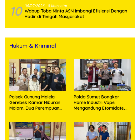
Bakar Lokasi
10
06/07/2026
0 Komentar
Wabup Toba Minta ASN Imbangi Efisiensi Dengan
Hadir di Tengah Masyarakat
Hukum & Kriminal
Polsek Gunung Malela
Polda Sumut Bongkar
Gerebek Kamar Hiburan
Home Industri Vape
Malam, Dua Perempuan
Mengandung Etomidate,
Penikmat Sabu Menangis
Bahan Baku Diduga
Saat Diringkus
Dipasok dari Kamboja