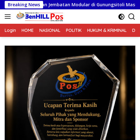
Langsung
unan Jembatan Modular di Gunungsitoli Masuki Tahap Pengec
Breaking News
ke
konten
Login
HOME
NASIONAL
POLITIK
HUKUM & KRIMINAL
DA