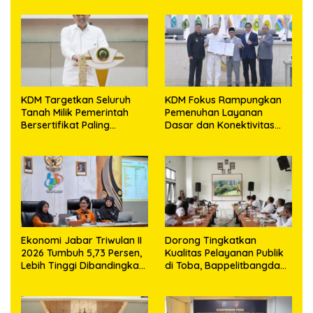
Miliar
Abutmen
KDM Targetkan Seluruh
KDM Fokus Rampungkan
Tanah Milik Pemerintah
Pemenuhan Layanan
Bersertifikat Paling
Dasar dan Konektivitas
Lambat Tiga Tahun ke
Wilayah pada 2027
Depan
Ekonomi Jabar Triwulan II
Dorong Tingkatkan
2026 Tumbuh 5,73 Persen,
Kualitas Pelayanan Publik
Lebih Tinggi Dibandingkan
di Toba, Bappelitbangda
Nasional
Gelar Lomba Inovasi
Perangkat Daerah