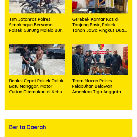
Tim Jatanras Polres
Gerebek Kamar Kos di
Simalungun Bersama
Tanjung Pasir, Polsek
Polsek Gunung Malela Buru
Tanah Jawa Ringkus Dua
Pelaku Curas hingga
Pengedar Sabu
Provinsi Riau dan Berhasil
Bekuk Tersangka
Reaksi Cepat Polsek Dolok
Team Macan Polres
Batu Nanggar, Motor
Pelabuhan Belawan
Curian Ditemukan di Kebun
Amankan Tiga Anggota
Sawit, Dua Bersaudara
Geng Motor di Marelan
Diringkus
Pasar 9
Berita Daerah