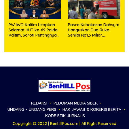
PW IWO Kaltim Ucapkan
Pasca Kebakaran Dahsyat
Selamat HUT ke-69 Polda
Hanguskan Dua Ruko
Kaltim, Soroti Pentingnya
Senilai Rp1,5 Miliar,
Sinergi Polisi dan Media
Kapolsek Bandar Huluan
Keluarkan Himbauan
Resmi Antisipasi Bahaya
Arus Pendek Listrik
REDAKSI
PEDOMAN MEDIA SIBER
UNDANG – UNDANG PERS
HAK JAWAB & KOREKSI BERITA
KODE ETIK JURNALIS
Copyright © 2022 | BenhillPos.com | All Right Reserved