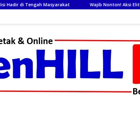
yarakat
Wajib Nonton! Aksi Elite Kopaska dan Srikandi