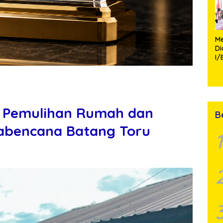
Me
D
I/
TP
Fa
Mo
 Pemulihan Rumah dan
B
cabencana Batang Toru
1