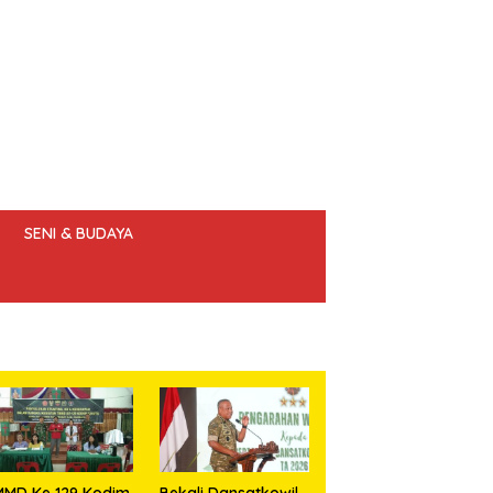
SENI & BUDAYA
 ETIK JURNALIS
MMD Ke 129 Kodim
Bekali Dansatkowil,