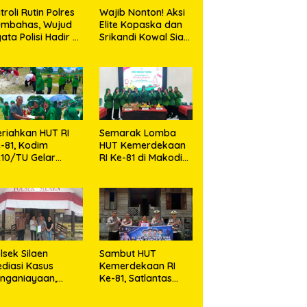
troli Rutin Polres
Wajib Nonton! Aksi
umbahas, Wujud
Elite Kopaska dan
ata Polisi Hadir di
Srikandi Kowal Siap
engah Masyarakat
Bikin Warga
Makassar Terpukau
riahkan HUT RI
Semarak Lomba
-81, Kodim
HUT Kemerdekaan
10/TU Gelar
RI Ke-81 di Makodim
erbagai Lomba
0210/TU
lsek Silaen
Sambut HUT
diasi Kasus
Kemerdekaan RI
nganiayaan,
Ke-81, Satlantas
dua Belah Pihak
Polres Toba Bagi
epakat Damai
Sembako Kepada