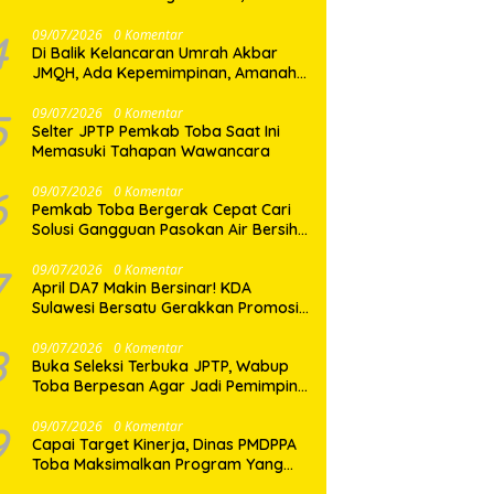
Dua Desa di Nias Selatan Segera
Pulih
4
09/07/2026
0 Komentar
Di Balik Kelancaran Umrah Akbar
JMQH, Ada Kepemimpinan, Amanah,
dan Pelayanan Sepenuh Hati
5
09/07/2026
0 Komentar
Selter JPTP Pemkab Toba Saat Ini
Memasuki Tahapan Wawancara
6
09/07/2026
0 Komentar
Pemkab Toba Bergerak Cepat Cari
Solusi Gangguan Pasokan Air Bersih
di Balige
7
09/07/2026
0 Komentar
April DA7 Makin Bersinar! KDA
Sulawesi Bersatu Gerakkan Promosi
Besar-Besaran di Makassar
8
09/07/2026
0 Komentar
Buka Seleksi Terbuka JPTP, Wabup
Toba Berpesan Agar Jadi Pemimpin
yang Baik
9
09/07/2026
0 Komentar
Capai Target Kinerja, Dinas PMDPPA
Toba Maksimalkan Program Yang
Ditetapkan.