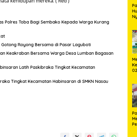
ata kehidupan mereka. ( Red )
Pa
H
Ny
tas Polres Toba Bagi Sembako Kepada Warga Kurang
T
kat
Gotong Royong Bersama di Pasar Laguboti
hmi dan Keakraban Bersama Warga Desa Lumban Bagasan
Me
Ke
abinsaran Latih Paskibraka Tingkat Kecamatan
02
B
ibraka Tingkat Kecamatan Habinsaran di SMKN Nasau
Po
Me
Pe
Ke
S