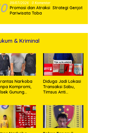
10
09/07/2026
0 Komentar
Promosi dan Atraksi Strategi Genjot
Pariwisata Toba
ukum & Kriminal
rantas Narkoba
Diduga Jadi Lokasi
anpa Kompromi,
Transaksi Sabu,
lsek Gunung
Timsus Anti
alela Amankan
Narkoba Polres
ia Bawa Sabu di
Asahan Amankan
gori Karangsari
Seorang Pria
dengan Barang
Bukti 63,67 Gram
Sabu