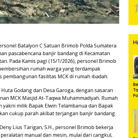
H
Personel Batalyon C Satuan Brimob Polda Sumatera
han pascabencana banjir bandang di Kecamatan
an. Pada Kamis pagi (15/1/2026), personel Brimob
 pembersihan rumah warga yang terdampak
gus pembangunan fasilitas MCK di rumah ibadah.
Be
a Huta Godang dan Desa Garoga, dengan sasaran
T
Po
unan MCK Masjid At-Taqwa Muhammadiyah. Rumah
M
 yakni milik Bapak Elwin Telambanua dan Bapak
Pr
Na
an cukup parah akibat terjangan banjir bandang.
eny Lius Tarigan, S.H., personel Brimob bekerja
eralatan manual dan mesin, mulai dari cangkul,