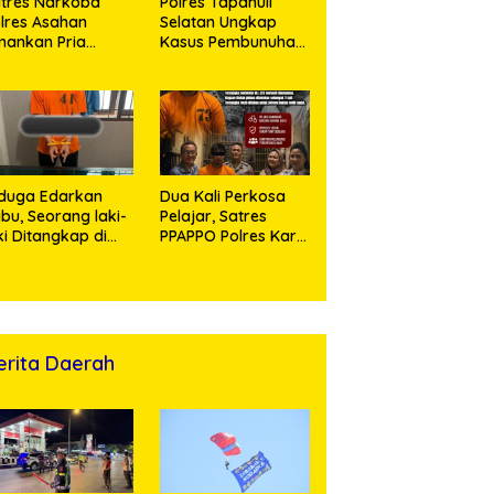
tres Narkoba
Polres Tapanuli
lres Asahan
Selatan Ungkap
ankan Pria
Kasus Pembunuhan
ngedar Sabu, Sita
Disertai Kekerasan
,60 Gram Barang
Seksual terhadap
kti
Anak, Pelaku
Ditangkap
duga Edarkan
Dua Kali Perkosa
bu, Seorang laki-
Pelajar, Satres
ki Ditangkap di
PPAPPO Polres Karo
umah Kosong,
Ringkus Pemuda
lisi Sita
mbangan Digital
n Puluhan Plastik
ip
erita Daerah