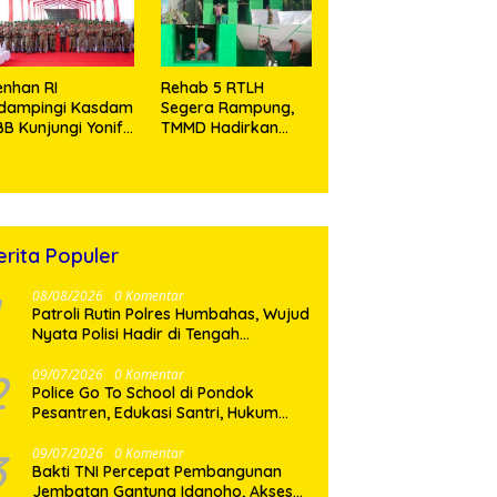
Tramadol
nhan RI
Rehab 5 RTLH
idampingi Kasdam
Segera Rampung,
BB Kunjungi Yonif
TMMD Hadirkan
 902/SPG, Tinjau
Harapan Baru Bagi
silitas dan Beri
Warga Desa
tivasi Prajurit
Sijarango
erita Populer
08/08/2026
0 Komentar
Patroli Rutin Polres Humbahas, Wujud
Nyata Polisi Hadir di Tengah
Masyarakat
2
09/07/2026
0 Komentar
Police Go To School di Pondok
Pesantren, Edukasi Santri, Hukum
dan Pembentukan Karakter Generasi
Muda
3
09/07/2026
0 Komentar
Bakti TNI Percepat Pembangunan
Jembatan Gantung Idanoho, Akses