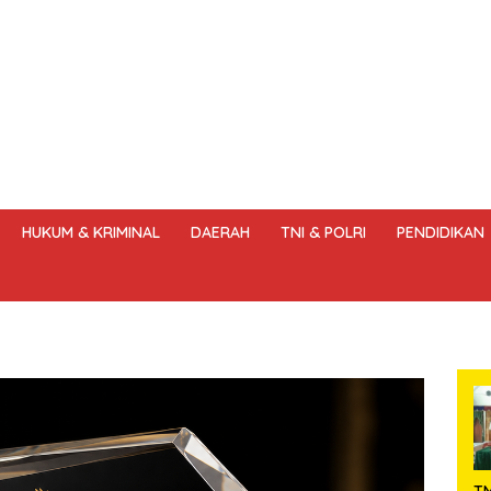
HUKUM & KRIMINAL
DAERAH
TNI & POLRI
PENDIDIKAN
DANG – UNDANG PERS
HAK JAWAB & KOREKSI BERITA
KODE
T