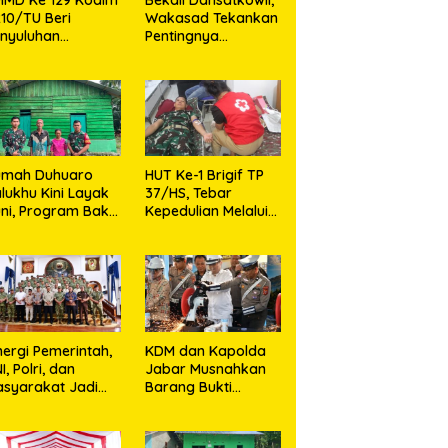
10/TU Beri
Wakasad Tekankan
nyuluhan
Pentingnya
layanan
Komunikasi
sehatan, KB dan
unting di Desa
jarango
umah Duhuaro
HUT Ke-1 Brigif TP
lukhu Kini Layak
37/HS, Tebar
ni, Program Bakti
Kepedulian Melalui
I Hadirkan
Aksi Sosial,Setetes
rapan Baru di
Darah Menjadi
as Utara
Harapan Hidup Bagi
Yang
Membutuhkan
nergi Pemerintah,
KDM dan Kapolda
I, Polri, dan
Jabar Musnahkan
syarakat Jadi
Barang Bukti
nci Ciptakan
Kejahatan,
ndisi Aman dan
Termasuk Knalpot
ndusif
Brong dan