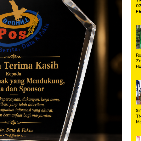
02
Pe
Pe
Ke
St
Si
R
Za
Hu
TN
Ha
Ni
Si
TN
Ma
Ku
Ko
Ko