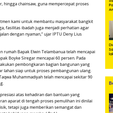
Sa
ir, hingga chainsaw, guna mempercepat proses
Po
Am
Pe
19
mitmen kami untuk membantu masyarakat bangkit
Bu
, fasilitas ibadah juga menjadi perhatian agar
jalan dengan nyaman,” ujar IPTU Deny Lius
Di
Sa
an rumah Bapak Elwin Telambanua telah mencapai
la
apak Boyke Siregar mencapai 60 persen. Pada
R
Po
elakukan pembongkaran bagian bangunan yang
Ti
ar lahan siap untuk proses pembangunan ulang.
da
aqwa Muhammadiyah telah mencapai sekitar 90
Kl
B
g.
resiasi atas kehadiran dan bantuan yang
ran aparat di tengah proses pemulihan ini dinilai
isik, tetapi juga memberikan semangat dan