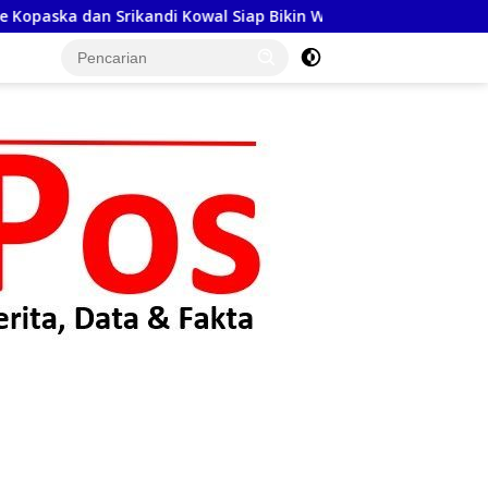
 Kowal Siap Bikin Warga Makassar Terpukau
Meriahkan H