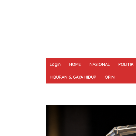
Login
HOME
NASIONAL
POLITIK
HIBURAN & GAYA HIDUP
OPINI
REDAKSI
PEDOMAN MEDIA SIBER
UN