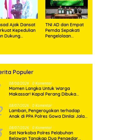
sad Ajak Dansat
TNI AD dan Empat
rkuat Kepedulian
Pemda Sepakati
an Dukung
Pengelolaan
rogram
Sampah Berbasis
merintah
Teknologi
erita Populer
08/08/2026
0 Komentar
Momen Langka Untuk Warga
Makassar! Kapal Perang Dibuka
Untuk Masyarakat
2
08/07/2026
0 Komentar
Lamban, Pengeroyokan terhadap
Anak di PPA Polres Gowa Dinilai Jalan
di Tempat
3
08/07/2026
0 Komentar
Sat Narkoba Polres Pelabuhan
Belawan Tangkap Dua Pengedar