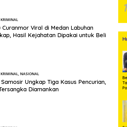
Balige II,…
KRIMINAL
06/06/2026
 Curanmor Viral di Medan Labuhan
kap, Hasil Kejahatan Dipakai untuk Beli
H
.com | Medan, – Satuan Reserse Kriminal (Satreskrim) Polres
 Belawan berhasil mengungkap kasus pencurian…
KRIMINAL
,
NASIONAL
06/06/2026
Be
 Samosir Ungkap Tiga Kasus Pencurian,
T
Po
Tersangka Diamankan
M
Pr
s.com | SAMOSIR – Polres Samosir menggelar konferensi pers
Na
pan kasus tindak pidana pencurian dengan…