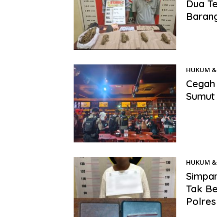
Dua Te
Barang
Benhillpo
Padang La
HUKUM & 
Cegah 
Sumut 
Benhillpo
Utara bers
HUKUM & 
Simpan
Tak Be
Polres