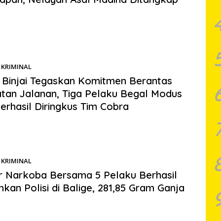
s.com | TAPANULI TENGAH – Satreskrim Polres Tapanuli Tengah
 berhasil mengamankan seorang pria berinisial…
KRIMINAL
08/06/2026
 Binjai Tegaskan Komitmen Berantas
tan Jalanan, Tiga Pelaku Begal Modus
erhasil Diringkus Tim Cobra
.com | BINJAI – Komitmen Polres Binjai dalam memberikan
gan, pengayoman, dan pelayanan kepada masyarakat serta…
KRIMINAL
08/06/2026
 Narkoba Bersama 5 Pelaku Berhasil
kan Polisi di Balige, 281,85 Gram Ganja
.com | Balige – Sebuah warung tuak di pinggir Jalan FL Tobing,