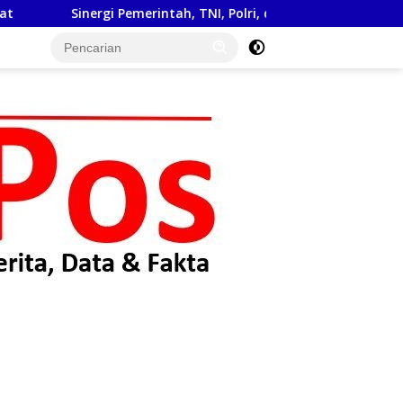
tah, TNI, Polri, dan Masyarakat Jadi Kunci Ciptakan Kondisi A