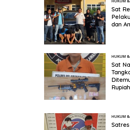
HUKUM & 
Sat Re
Pelaku
dan A
Benhillpo
Simalungu
HUKUM & 
Sat Na
Tangka
Ditemu
Rupiah
Benhillpo
Reserse N
HUKUM & 
Satre