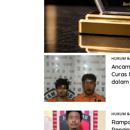
HUKUM & 
Ancam 
Curas 
dalam
Benhillpo
Belawan, 
HUKUM & 
Rampa
Pengin