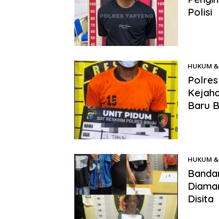
Polisi
Benhillpo
(Tapteng)
HUKUM & 
Polres
Kejaha
Baru B
Benhillpos
perlindun
HUKUM & 
Bandar
Diaman
Disita
Benhillpos