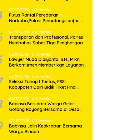
Shabu di Medan Marelan
4
08/07/2026
0 Komentar
Putus Rantai Peredaran
Narkoba,Polres Pematangsianțar
Amankan Pemilik Ekstasi 8 Butir
5
08/07/2026
0 Komentar
Transparan dan Profesional, Polres
Humbahas Sabet Tiga Penghargaan
dari KPPN Balige
6
08/07/2026
0 Komentar
Lawyer Muda Didiyanto, S.H., M.Kn.
Berkomitmen Memberikan Layanan
Hukum Profesional dan Berorientasi
Pada Keadilan
7
08/07/2026
0 Komentar
Seleksi Tahap I Tuntas, PSSI
Kabupaten Dairi Bidik Tiket Final
Porprovsu Sumut 2026
8
08/07/2026
0 Komentar
Babinsa Bersama Warga Gelar
Gotong Royong Bersama di Desa
Gasaribu
9
08/07/2026
0 Komentar
Babinsa Jalin Keakraban Bersama
Warga Binaan