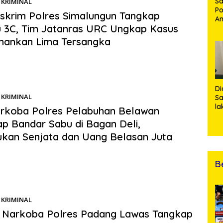
Sa
KRIMINAL
04/06/2026
Po
skrim Polres Simalungun Tangkap
Am
 3C, Tim Jatanras URC Ungkap Kasus
Pe
19
mankan Lima Tersangka
Bu
s.com | SIMALUNGUN – Satuan Reserse Kriminal Polres
n kembali menunjukkan komitmen nyata dalam memberikan…
Di
KRIMINAL
04/06/2026
Sa
la
rkoba Polres Pelabuhan Belawan
R
p Bandar Sabu di Bagan Deli,
Po
Ti
kan Senjata dan Uang Belasan Juta
da
Kl
B
s.com | Belawan – Polda Sumatera Utara melalui Satuan
arkoba Polres Pelabuhan Belawan kembali…
KRIMINAL
02/06/2026
s Narkoba Polres Padang Lawas Tangkap