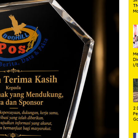
TN
Ma
Ku
Ko
Ko
Me
D
I/
TP
Fa
Mo
2 
P
G
P
12
Ca