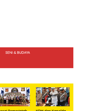
SENI & BUDAYA
 ETIK JURNALIS
nergi Pemerintah,
KDM dan Kapolda