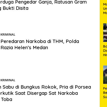
rduga Pengedar Ganja, Ratusan Gram
M
 Bukti Disita
U
Ma
s.com | Padang Lawas – Satuan Reserse Narkoba Polres
Pe
was berhasil mengungkap kasus peredaran…
Un
KRIMINAL
01/06/2026
Peredaran Narkoba di THM, Polda
B
Razia Helen’s Medan
Di
Hi
s.com | Medan – Direktorat Reserse Narkoba Polda Sumatera
de
ama personel Polisi Militer (POM)…
Ku
Ki
Ma
Te
KRIMINAL
31/05/2026
H
 Sabu di Bungkus Rokok, Pria di Porsea
P
rkutik Saat Disergap Sat Narkoba
Be
S
 Toba
Be
de