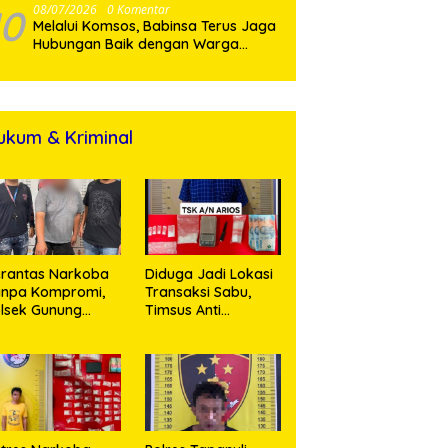
10
08/07/2026
0 Komentar
Melalui Komsos, Babinsa Terus Jaga
Hubungan Baik dengan Warga
Binaan
ukum & Kriminal
rantas Narkoba
Diduga Jadi Lokasi
anpa Kompromi,
Transaksi Sabu,
lsek Gunung
Timsus Anti
alela Amankan
Narkoba Polres
ia Bawa Sabu di
Asahan Amankan
gori Karangsari
Seorang Pria
dengan Barang
Bukti 63,67 Gram
Sabu