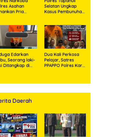
tres Narkoba
Polres Tapanuli
lres Asahan
Selatan Ungkap
ankan Pria
Kasus Pembunuhan
ngedar Sabu, Sita
Disertai Kekerasan
,60 Gram Barang
Seksual terhadap
kti
Anak, Pelaku
Ditangkap
duga Edarkan
Dua Kali Perkosa
bu, Seorang laki-
Pelajar, Satres
ki Ditangkap di
PPAPPO Polres Karo
umah Kosong,
Ringkus Pemuda
lisi Sita
mbangan Digital
n Puluhan Plastik
ip
erita Daerah