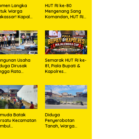
omen Langka
HUT RI ke-80
ntuk Warga
Mengenang Sang
kassar! Kapal
Komandan, HUT RI
rang Dibuka
ke-81 Menyambut
tuk Masyarakat
Kapolresta Kendari
angunan Usaha
Semarak HUT RI ke-
duga Dirusak
81, Piala Bupati &
ngga Rata
Kapolres
ngan Tanah,
Majalengka Cup
asa Hukum Dike
2026 Kobarkan
rana Ujung dan
Semangat Generasi
sro Ujung Resmi
Muda
mpuh Jalur
ukum
emuda Batak
Diduga
rsatu Kecamatan
Penyerobotan
umbul
Tanah, Warga
rkolaborasi
Sidikalang Tempuh
ngan TNI Gelar
Jalur Hukum demi