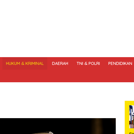
HUKUM & KRIMINAL
DAERAH
TNI & POLRI
PENDIDIKAN
DANG – UNDANG PERS
HAK JAWAB & KOREKSI BERITA
KODE
Si