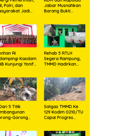
I, Polri, dan
Jabar Musnahkan
syarakat Jadi
Barang Bukti
nci Ciptakan
Kejahatan,
ndisi Aman dan
Termasuk Knalpot
ndusif
Brong dan
Tramadol
nhan RI
Rehab 5 RTLH
idampingi Kasdam
Segera Rampung,
BB Kunjungi Yonif
TMMD Hadirkan
 902/SPG, Tinjau
Harapan Baru Bagi
silitas dan Beri
Warga Desa
tivasi Prajurit
Sijarango
Dari 5 Titik
Satgas TMMD Ke
embangunan
129 Kodim 0210/TU
orong-Gorong
Capai Progres
rogram TMMD ke
Pembukaan Jalan
9 Kodim 0210/TU
98,11 Persen
pai 100 Persen