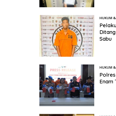
Kelurahan 
HUKUM & 
Pelaku
Ditang
Sabu
Benhillpos
Pelabuhan
HUKUM & 
Polres
Enam 
Benhillpo
pengungka