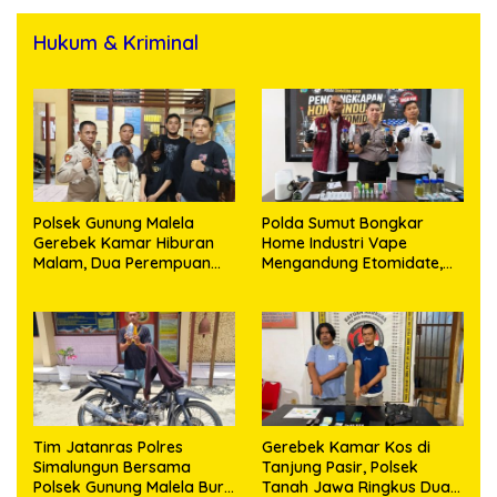
Hukum & Kriminal
Polsek Gunung Malela
Polda Sumut Bongkar
Gerebek Kamar Hiburan
Home Industri Vape
Malam, Dua Perempuan
Mengandung Etomidate,
Penikmat Sabu Menangis
Bahan Baku Diduga
Saat Diringkus
Dipasok dari Kamboja
Tim Jatanras Polres
Gerebek Kamar Kos di
Simalungun Bersama
Tanjung Pasir, Polsek
Polsek Gunung Malela Buru
Tanah Jawa Ringkus Dua