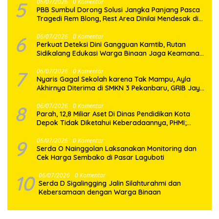
5
06/07/2026
0 Komentar
PBB Sumbul Dorong Solusi Jangka Panjang Pasca
Tragedi Rem Blong, Rest Area Dinilai Mendesak di
Jalur Dairi–Karo
6
06/07/2026
0 Komentar
Perkuat Deteksi Dini Gangguan Kamtib, Rutan
Sidikalang Edukasi Warga Binaan Jaga Keamanan
Bersama
7
06/07/2026
0 Komentar
Nyaris Gagal Sekolah karena Tak Mampu, Ayla
Akhirnya Diterima di SMKN 3 Pekanbaru, GRIB Jaya
Datang Membawa Harapan
8
06/07/2026
0 Komentar
Parah, 12,8 Miliar Aset Di Dinas Pendidikan Kota
Depok Tidak Diketahui Keberadaannya, PHMI;
Hilang atau Dibuat Hilang ?
9
06/07/2026
0 Komentar
Serda O Nainggolan Laksanakan Monitoring dan
Cek Harga Sembako di Pasar Laguboti
10
06/07/2026
0 Komentar
Serda D Sigalingging Jalin Silahturahmi dan
Kebersamaan dengan Warga Binaan