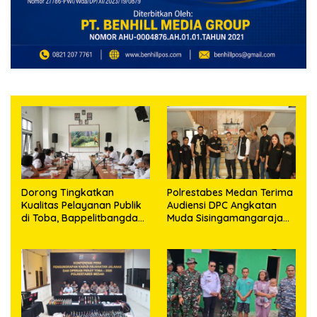
Dorong Tingkatkan
Polrestabes Medan Terima
Kualitas Pelayanan Publik
Audiensi DPC Angkatan
di Toba, Bappelitbangda
Muda Sisingamangaraja
Gelar Lomba Inovasi
XII, Perkuat Sinergitas
Perangkat Daerah
Jaga Kamtibmas