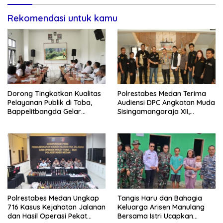
Rekomendasi untuk kamu
Dorong Tingkatkan Kualitas
Polrestabes Medan Terima
Pelayanan Publik di Toba,
Audiensi DPC Angkatan Muda
Bappelitbangda Gelar
Sisingamangaraja XII,
Lomba Inovasi Perangkat
Perkuat Sinergitas Jaga
Daerah
Kamtibmas
Polrestabes Medan Ungkap
Tangis Haru dan Bahagia
716 Kasus Kejahatan Jalanan
Keluarga Arisen Manulang
dan Hasil Operasi Pekat
Bersama Istri Ucapkan