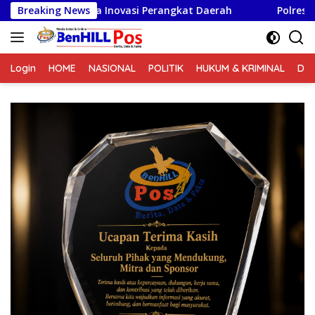
Langsung
ovasi Perangkat Daerah
Breaking News
Polrestabes Medan Terima Aud
ke
konten
Login
HOME
NASIONAL
POLITIK
HUKUM & KRIMINAL
DA