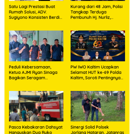
Satu Lagi Prestasi Buat
Kurang dari 48 Jam, Polisi
Rumah Solusi, ADV.
Tangkap Terduga
Sugiyono Konsisten Berdiri
Pembunuh Hj. Nurliz,
di Garis Keadilan
Keluarga Sampaikan
Apresiasi
Peduli Kebersamaan,
PW IWO Kaltim Ucapkan
Ketua AJMI Ryan Sinaga
Selamat HUT ke-69 Polda
Bagikan Seragam
Kaltim, Soroti Pentingnya
Wartawan Liputan Kodam
Sinergi Polisi dan Media
I/BB dan Jajaran
Pasca Kebakaran Dahsyat
Sinergi Solid Polsek
Hanguskan Dua Ruko
Jorlang Hataran, Jatanras