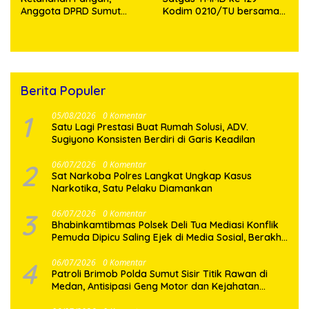
Anggota DPRD Sumut
Kodim 0210/TU bersama
Makmur Marpaung
Kepala Desa Huagong dan
Salurkan Bantuan Bibit
Warga
Jagung Ratusan Kilo ke
Toba
Berita Populer
1
05/08/2026
0 Komentar
Satu Lagi Prestasi Buat Rumah Solusi, ADV.
Sugiyono Konsisten Berdiri di Garis Keadilan
2
06/07/2026
0 Komentar
Sat Narkoba Polres Langkat Ungkap Kasus
Narkotika, Satu Pelaku Diamankan
3
06/07/2026
0 Komentar
Bhabinkamtibmas Polsek Deli Tua Mediasi Konflik
Pemuda Dipicu Saling Ejek di Media Sosial, Berakhir
Damai
4
06/07/2026
0 Komentar
Patroli Brimob Polda Sumut Sisir Titik Rawan di
Medan, Antisipasi Geng Motor dan Kejahatan
Jalanan