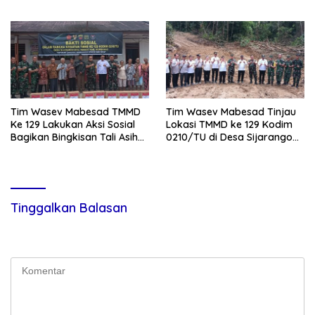
Toba 2026, 906 Tersangka
Terimakasih Kepada TNI,
Diamankan
Semoga Kedepannya TNI
Semakin Jaya
Tim Wasev Mabesad TMMD
Tim Wasev Mabesad Tinjau
Ke 129 Lakukan Aksi Sosial
Lokasi TMMD ke 129 Kodim
Bagikan Bingkisan Tali Asih
0210/TU di Desa Sijarango
Kepada Warga Desa
Kecamatan Pakkat
Sijarango
Tinggalkan Balasan
Alamat email Anda tidak akan dipublikasikan.
Ruas yang wajib
ditandai
*