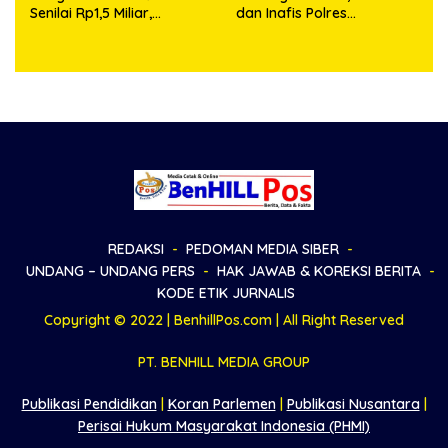
Senilai Rp1,5 Miliar,
dan Inafis Polres
Kapolsek Bandar Huluan
Simalungun Ungkap
Keluarkan Himbauan
Kronologi Musibah Anak
Resmi Antisipasi Bahaya
Tertimpa Kayu Broti
Arus Pendek Listrik
REDAKSI
PEDOMAN MEDIA SIBER
UNDANG – UNDANG PERS
HAK JAWAB & KOREKSI BERITA
KODE ETIK JURNALIS
Copyright © 2022 | BenhillPos.com | All Right Reserved
PT. BENHILL MEDIA GROUP
Publikasi Pendidikan
|
Koran Parlemen
|
Publikasi Nusantara
|
Perisai Hukum Masyarakat Indonesia (PHMI)