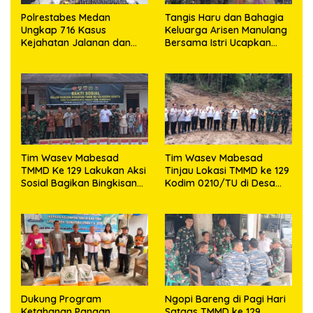
Polrestabes Medan
Tangis Haru dan Bahagia
Ungkap 716 Kasus
Keluarga Arisen Manulang
Kejahatan Jalanan dan
Bersama Istri Ucapkan
Hasil Operasi Pekat Toba
Terimakasih Kepada TNI,
2026, 906 Tersangka
Semoga Kedepannya TNI
Diamankan
Semakin Jaya
Tim Wasev Mabesad
Tim Wasev Mabesad
TMMD Ke 129 Lakukan Aksi
Tinjau Lokasi TMMD ke 129
Sosial Bagikan Bingkisan
Kodim 0210/TU di Desa
Tali Asih Kepada Warga
Sijarango Kecamatan
Desa Sijarango
Pakkat
Dukung Program
Ngopi Bareng di Pagi Hari
Ketahanan Pangan,
Satgas TMMD ke 129