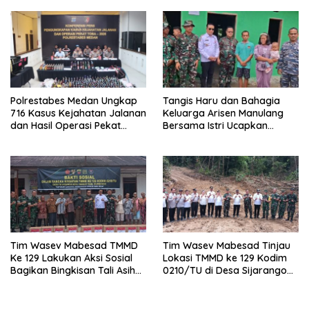
Daerah
Kamtibmas
Polrestabes Medan Ungkap
Tangis Haru dan Bahagia
716 Kasus Kejahatan Jalanan
Keluarga Arisen Manulang
dan Hasil Operasi Pekat
Bersama Istri Ucapkan
Toba 2026, 906 Tersangka
Terimakasih Kepada TNI,
Diamankan
Semoga Kedepannya TNI
Semakin Jaya
Tim Wasev Mabesad TMMD
Tim Wasev Mabesad Tinjau
Ke 129 Lakukan Aksi Sosial
Lokasi TMMD ke 129 Kodim
Bagikan Bingkisan Tali Asih
0210/TU di Desa Sijarango
Kepada Warga Desa
Kecamatan Pakkat
Sijarango