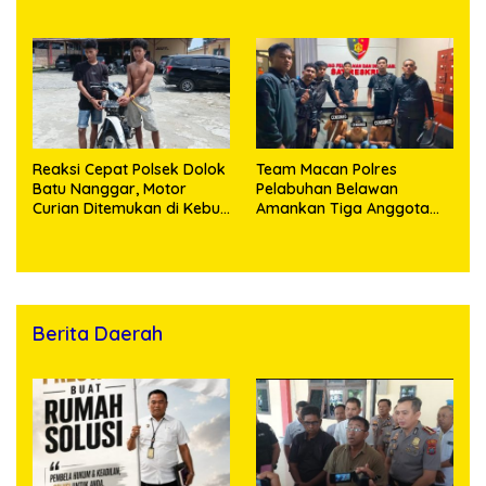
Pelaku Curas hingga
Pengedar Sabu
Provinsi Riau dan Berhasil
Bekuk Tersangka
Reaksi Cepat Polsek Dolok
Team Macan Polres
Batu Nanggar, Motor
Pelabuhan Belawan
Curian Ditemukan di Kebun
Amankan Tiga Anggota
Sawit, Dua Bersaudara
Geng Motor di Marelan
Diringkus
Pasar 9
Berita Daerah