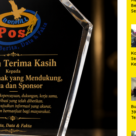
Be
S
Ke
Ka
S
K
Ma
Bu
39
Te
da
Pe