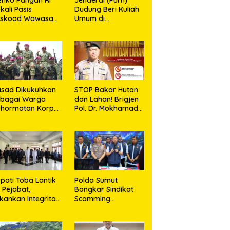
kali Pasis
Dudung Beri Kuliah
eskoad Wawasan
Umum di
tahanan Nasional
Seskoad,Ungkap
Dukung Program
Strategis Presiden
sad Dikukuhkan
STOP Bakar Hutan
ebagai Warga
dan Lahan! Brigjen
ehormatan Korps
Pol. Dr. Mokhamad
rinir TNI AL
Ngajib Tegaskan:
Jangan Rusak
Alam, Jangan
Pertaruhkan Masa
Depan!
pati Toba Lantik
Polda Sumut
 Pejabat,
Bongkar Sindikat
kankan Integritas
Scamming
n Inovasi
Internasional di
layanan
Apartemen Medan,
Korban Rugi Rp6,7