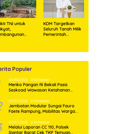
Miliar
kti TNI untuk
KDM Targetkan
kyat,
Seluruh Tanah Milik
embangunan
Pemerintah
embatan Modular
Bersertifikat Paling
 Gunungsitoli
Lambat Tiga Tahun
suki Tahap
ke Depan
engecoran
butmen
erita Populer
06/08/2026
0 Komentar
Menko Pangan RI Bekali Pasis
Seskoad Wawasan Ketahanan
Nasional
2
07/07/2026
0 Komentar
Jembatan Modular Sungai Fauro
Faete Rampung, Mobilitas Warga
Nias Utara Kini Lebih Lancar
3
07/07/2026
0 Komentar
Melalui Laporan CC 110, Polsek
Siantar Barat Cek TKP Temuan