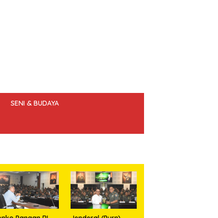
SENI & BUDAYA
 ETIK JURNALIS
nko Pangan RI
Jenderal (Purn)