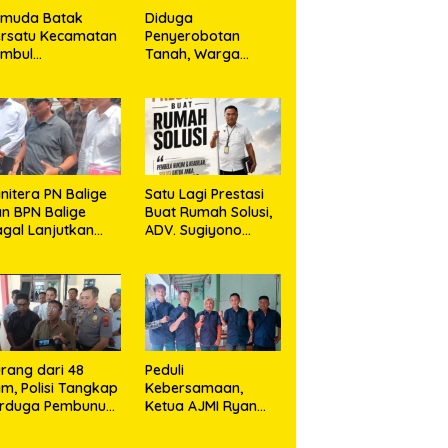
emuda Batak
Diduga
rsatu Kecamatan
Penyerobotan
umbul
Tanah, Warga
rkolaborasi
Sidikalang Tempuh
ngan TNI Gelar
Jalur Hukum demi
embersihan
Memperjuangkan
ssal Sambut HUT
Hak Kepemilikan
orem 023/KS dan
T Ke-81
emerdekaan RI
nitera PN Balige
Satu Lagi Prestasi
n BPN Balige
Buat Rumah Solusi,
gal Lanjutkan
ADV. Sugiyono
nstatering di
Konsisten Berdiri di
ibata, Warga
Garis Keadilan
but Objek Salah
kasi
rang dari 48
Peduli
m, Polisi Tangkap
Kebersamaan,
erduga Pembunuh
Ketua AJMI Ryan
. Nurliz, Keluarga
Sinaga Bagikan
ampaikan
Seragam Wartawan