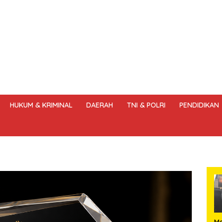
HUKUM & KRIMINAL
DAERAH
TNI & POLRI
PENDIDIKAN
DANG – UNDANG PERS
HAK JAWAB & KOREKSI BERITA
KODE
Me