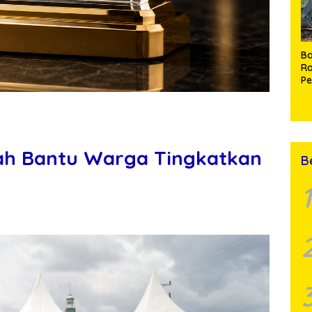
Ba
Ra
P
J
di
Ma
P
A
ah Bantu Warga Tingkatkan
B
1