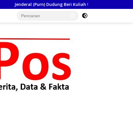
n) Dudung Beri Kuliah Umum di Seskoad,Ungkap Dukung Program 