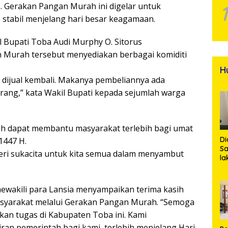
). Gerakan Pangan Murah ini digelar untuk
 stabil menjelang hari besar keagamaan.
 Bupati Toba Audi Murphy O. Sitorus
Murah tersebut menyediakan berbagai komiditi
H
k dijual kembali. Makanya pembeliannya ada
 orang,” kata Wakil Bupati kepada sejumlah warga
h dapat membantu masyarakat terlebih bagi umat
Di
1447 H.
Sa
ri sukacita untuk kita semua dalam menyambut
la
R
Po
Ti
mewakili para Lansia menyampaikan terima kasih
da
asyarakat melalui Gerakan Pangan Murah. “Semoga
Kl
kan tugas di Kabupaten Toba ini. Kami
an pemerintah bagi kami, terlebih menjelang Hari