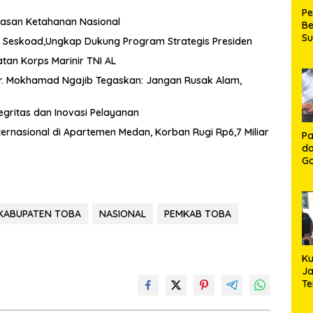
P
wasan Ketahanan Nasional
Be
S
di Seskoad,Ungkap Dukung Program Strategis Presiden
Be
an Korps Marinir TNI AL
de
P
Dr. Mokhamad Ngajib Tegaskan: Jangan Rusak Alam,
Ma
K
egritas dan Inovasi Pelayanan
HU
K
ernasional di Apartemen Medan, Korban Rugi Rp6,7 Miliar
Pa
da
Ga
Ko
Aj
Se
Lo
 KABUPATEN TOBA
NASIONAL
PEMKAB TOBA
Ku
Ja
T
Hj
S