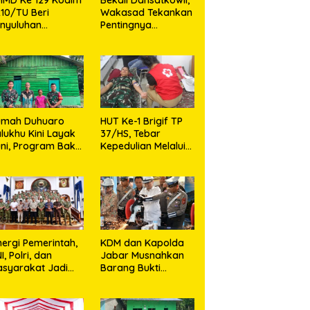
10/TU Beri
Wakasad Tekankan
nyuluhan
Pentingnya
layanan
Komunikasi
sehatan, KB dan
unting di Desa
jarango
umah Duhuaro
HUT Ke-1 Brigif TP
lukhu Kini Layak
37/HS, Tebar
ni, Program Bakti
Kepedulian Melalui
I Hadirkan
Aksi Sosial,Setetes
rapan Baru di
Darah Menjadi
as Utara
Harapan Hidup Bagi
Yang
Membutuhkan
nergi Pemerintah,
KDM dan Kapolda
I, Polri, dan
Jabar Musnahkan
syarakat Jadi
Barang Bukti
nci Ciptakan
Kejahatan,
ndisi Aman dan
Termasuk Knalpot
ndusif
Brong dan