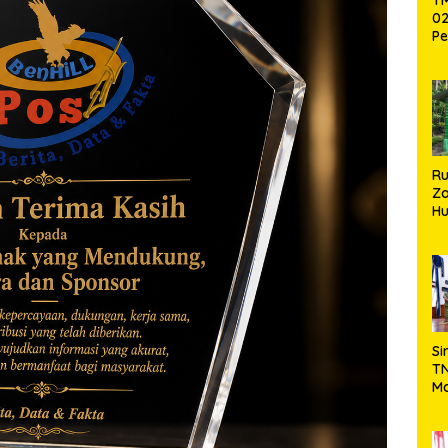
02
Pe
Pe
Ke
St
Si
R
Za
Hu
TN
Ha
Ni
Si
TN
Ma
Ku
Ko
Ko