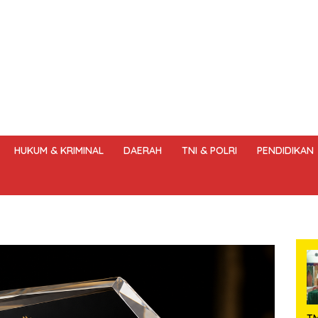
HUKUM & KRIMINAL
DAERAH
TNI & POLRI
PENDIDIKAN
DANG – UNDANG PERS
HAK JAWAB & KOREKSI BERITA
KODE
T