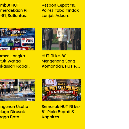
ambut HUT
Respon Cepat 110,
emerdekaan RI
Polres Toba Tindak
-81, Satlantas
Lanjuti Aduan
lres Toba Bagi
Masyarakat
embako Kepada
arga Kurang
ampu
omen Langka
HUT RI ke-80
ntuk Warga
Mengenang Sang
kassar! Kapal
Komandan, HUT RI
rang Dibuka
ke-81 Menyambut
tuk Masyarakat
Kapolresta Kendari
angunan Usaha
Semarak HUT RI ke-
duga Dirusak
81, Piala Bupati &
ngga Rata
Kapolres
ngan Tanah,
Majalengka Cup
asa Hukum Dike
2026 Kobarkan