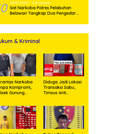
10
08/07/2026
0 Komentar
Sat Narkoba Polres Pelabuhan
Belawan Tangkap Dua Pengedar
Shabu di Medan Marelan
ukum & Kriminal
rantas Narkoba
Diduga Jadi Lokasi
anpa Kompromi,
Transaksi Sabu,
lsek Gunung
Timsus Anti
alela Amankan
Narkoba Polres
ia Bawa Sabu di
Asahan Amankan
gori Karangsari
Seorang Pria
dengan Barang
Bukti 63,67 Gram
Sabu