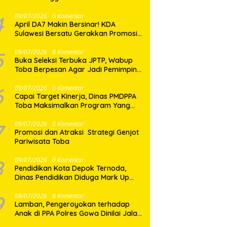
di Balige
4
09/07/2026
0 Komentar
April DA7 Makin Bersinar! KDA
Sulawesi Bersatu Gerakkan Promosi
Besar-Besaran di Makassar
5
09/07/2026
0 Komentar
Buka Seleksi Terbuka JPTP, Wabup
Toba Berpesan Agar Jadi Pemimpin
yang Baik
6
09/07/2026
0 Komentar
Capai Target Kinerja, Dinas PMDPPA
Toba Maksimalkan Program Yang
Ditetapkan.
7
09/07/2026
0 Komentar
Promosi dan Atraksi Strategi Genjot
Pariwisata Toba
8
09/07/2026
0 Komentar
Pendidikan Kota Depok Ternoda,
Dinas Pendidikan Diduga Mark Up
Papan Tulis Interaktif SD dan SMP
Sebesar 2,7 Miliar Lebih, PHMI Akan
9
08/07/2026
0 Komentar
Lamban, Pengeroyokan terhadap
Gugat
Anak di PPA Polres Gowa Dinilai Jalan
di Tempat