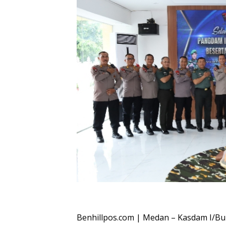
Oplus_16908288
Benhillpos.com | Medan – Kasdam I/Buk