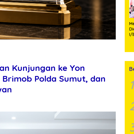
Me
D
I/
TP
Fa
Mo
an Kunjungan ke Yon
B
 Brimob Polda Sumut, dan
1
wan