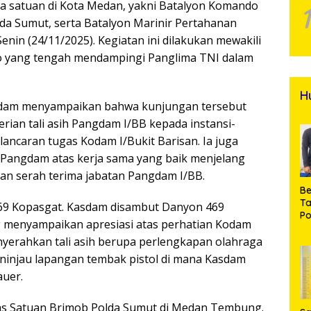
a satuan di Kota Medan, yakni Batalyon Komando
da Sumut, serta Batalyon Marinir Pertahanan
nin (24/11/2025). Kegiatan ini dilakukan mewakili
to yang tengah mendampingi Panglima TNI dalam
H
asdam menyampaikan bahwa kunjungan tersebut
ian tali asih Pangdam I/BB kepada instansi-
lancaran tugas Kodam I/Bukit Barisan. Ia juga
 Pangdam atas kerja sama yang baik menjelang
an serah terima jabatan Pangdam I/BB.
Be
T
469 Kopasgat. Kasdam disambut Danyon 469
Po
ng menyampaikan apresiasi atas perhatian Kodam
M
nyerahkan tali asih berupa perlengkapan olahraga
Pr
Na
ninjau lapangan tembak pistol di mana Kasdam
auer.
kas Satuan Brimob Polda Sumut di Medan Tembung.