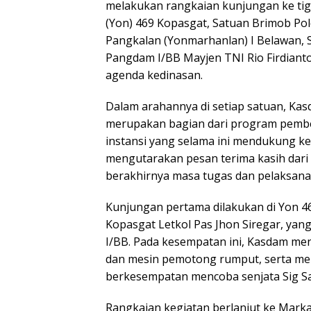
melakukan rangkaian kunjungan ke tig
(Yon) 469 Kopasgat, Satuan Brimob Pol
Pangkalan (Yonmarhanlan) I Belawan, Se
Pangdam I/BB Mayjen TNI Rio Firdian
agenda kedinasan.
Dalam arahannya di setiap satuan, K
merupakan bagian dari program pember
instansi yang selama ini mendukung ke
mengutarakan pesan terima kasih dari
berakhirnya masa tugas dan pelaksana
Kunjungan pertama dilakukan di Yon 
Kopasgat Letkol Pas Jhon Siregar, ya
I/BB. Pada kesempatan ini, Kasdam me
dan mesin pemotong rumput, serta me
berkesempatan mencoba senjata Sig S
Rangkaian kegiatan berlanjut ke Mar