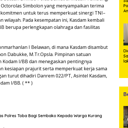
Sa
 Octorolas Simbolon yang menyampaikan terima
Po
Am
 komitmen untuk terus memperkuat sinergi TNI–
Pe
an wilayah. Pada kesempatan ini, Kasdam kembali
19
Bu
BB berupa perlengkapan olahraga dan fasilitas
Yonmarhanlan I Belawan, di mana Kasdam disambut
Di
on Dabukke, M.Tr.Opsla. Pimpinan satuan
Sa
an Kodam I/BB dan menegaskan pentingnya
la
R
 kesiapan prajurit serta memperkuat kerja sama
Po
an turut dihadiri Danrem 022/PT, Asintel Kasdam,
Ti
da
am I/BB. ( ** )
Kl
B
tas Polres Toba Bagi Sembako Kepada Warga Kurang