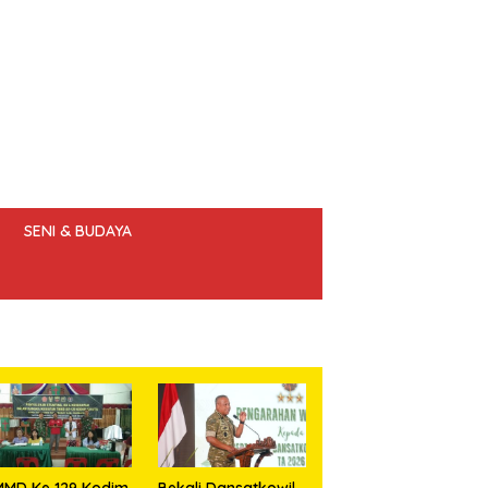
SENI & BUDAYA
 ETIK JURNALIS
MMD Ke 129 Kodim
Bekali Dansatkowil,