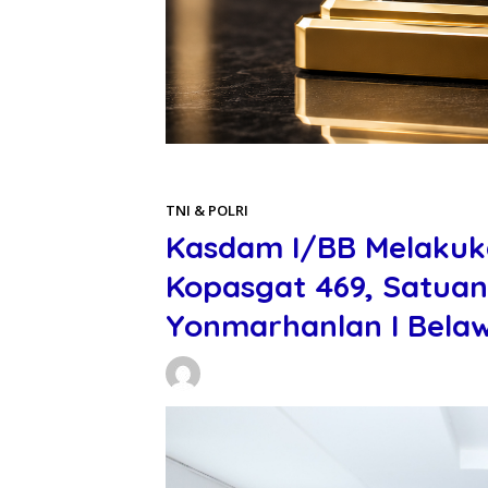
Beranda
TNI & POLRI
TNI & POLRI
Kasdam I/BB Melakuk
Kopasgat 469, Satuan
Yonmarhanlan I Bela
Daniel Manurung
25/11/2025