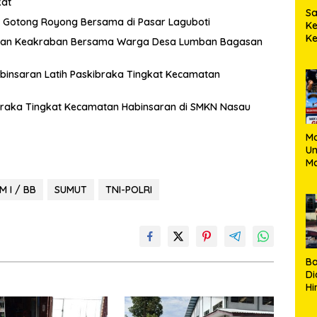
kat
S
Gotong Royong Bersama di Pasar Laguboti
K
Ke
hmi dan Keakraban Bersama Warga Desa Lumban Bagasan
Po
S
abinsaran Latih Paskibraka Tingkat Kecamatan
W
M
ibraka Tingkat Kecamatan Habinsaran di SMKN Nasau
M
U
Ma
Pe
Un
 I / BB
SUMUT
TNI-POLRI
B
Di
Hi
de
Ku