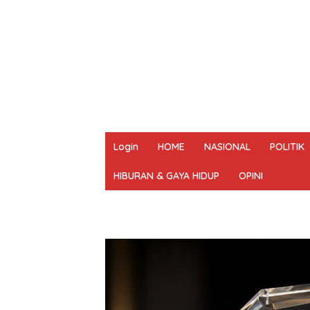
Login
HOME
NASIONAL
POLITIK
HIBURAN & GAYA HIDUP
OPINI
REDAKSI
PEDOMAN MEDIA SIBER
UN