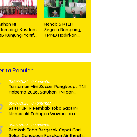
Tramadol
nhan RI
Rehab 5 RTLH
idampingi Kasdam
Segera Rampung,
BB Kunjungi Yonif
TMMD Hadirkan
 902/SPG, Tinjau
Harapan Baru Bagi
silitas dan Beri
Warga Desa
tivasi Prajurit
Sijarango
erita Populer
08/08/2026
0 Komentar
Turnamen Mini Soccer Pangkoops TNI
Habema 2026, Satukan TNI dan
Masyarakat Timika
2
09/07/2026
0 Komentar
Selter JPTP Pemkab Toba Saat Ini
Memasuki Tahapan Wawancara
3
09/07/2026
0 Komentar
Pemkab Toba Bergerak Cepat Cari
Solusi Gangguan Pasokan Air Bersih