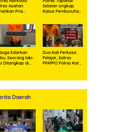
tres Narkoba
Polres Tapanuli
lres Asahan
Selatan Ungkap
ankan Pria
Kasus Pembunuhan
ngedar Sabu, Sita
Disertai Kekerasan
,60 Gram Barang
Seksual terhadap
kti
Anak, Pelaku
Ditangkap
duga Edarkan
Dua Kali Perkosa
bu, Seorang laki-
Pelajar, Satres
ki Ditangkap di
PPAPPO Polres Karo
umah Kosong,
Ringkus Pemuda
lisi Sita
mbangan Digital
n Puluhan Plastik
ip
erita Daerah