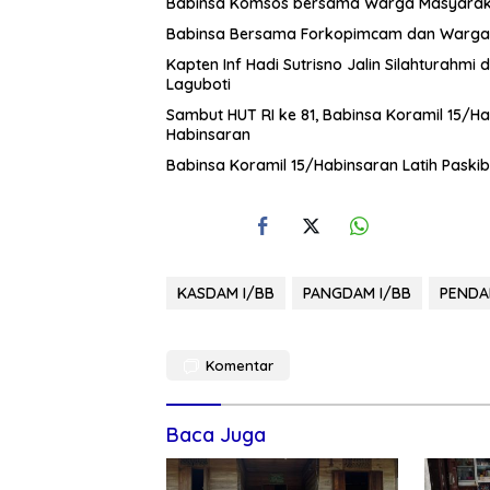
Babinsa Komsos bersama Warga Masyara
Babinsa Bersama Forkopimcam dan Warga 
Kapten Inf Hadi Sutrisno Jalin Silahtura
Laguboti
Sambut HUT RI ke 81, Babinsa Koramil 15/H
Habinsaran
Babinsa Koramil 15/Habinsaran Latih Pask
KASDAM I/BB
PANGDAM I/BB
PENDAM
Komentar
Baca Juga