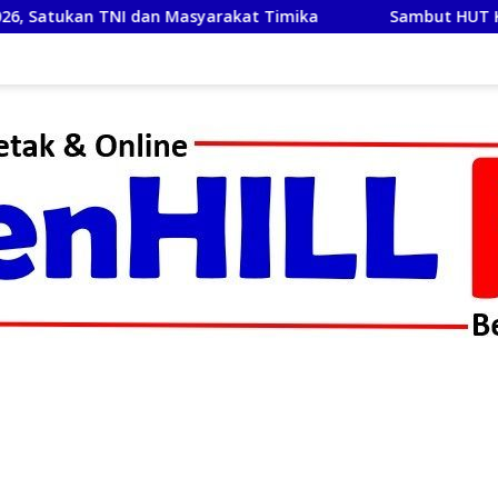
rakat Timika
Sambut HUT Kemerdekaan RI Ke-81, Satl