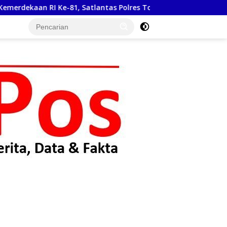
antas Polres Toba Bagi Sembako Kepada Warga Kurang Mampu