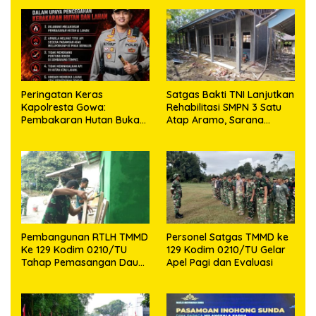
Peringatan Keras
Satgas Bakti TNI Lanjutkan
Kapolresta Gowa:
Rehabilitasi SMPN 3 Satu
Pembakaran Hutan Bukan
Atap Aramo, Sarana
Jalan Pintas, Ada Ancaman
Belajar Terus Dibangun
Pidana
Pembangunan RTLH TMMD
Personel Satgas TMMD ke
Ke 129 Kodim 0210/TU
129 Kodim 0210/TU Gelar
Tahap Pemasangan Daun
Apel Pagi dan Evaluasi
Pintu dan Jendela