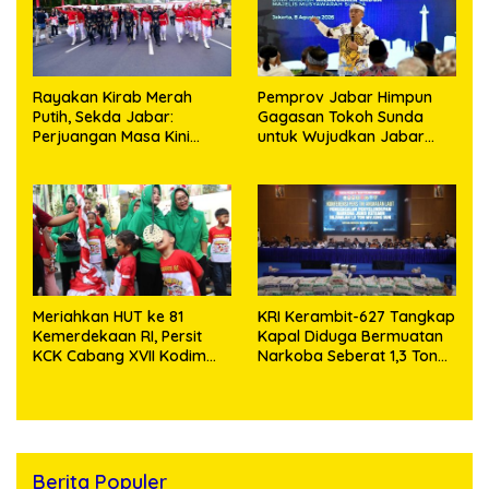
Rayakan Kirab Merah
Pemprov Jabar Himpun
Putih, Sekda Jabar:
Gagasan Tokoh Sunda
Perjuangan Masa Kini
untuk Wujudkan Jabar
Diwujudkan dengan
Istimewa
Menurunkan Kemiskinan
Meriahkan HUT ke 81
KRI Kerambit-627 Tangkap
Kemerdekaan RI, Persit
Kapal Diduga Bermuatan
KCK Cabang XVII Kodim
Narkoba Seberat 1,3 Ton
0503/JB Gelar Berbagai
Dengan Taksiran Senilai
Lomba
2,6 Triliun Rupiah
Berita Populer