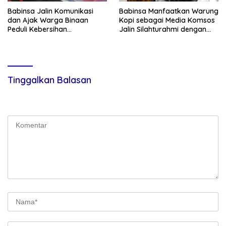
Babinsa Jalin Komunikasi
Babinsa Manfaatkan Warung
dan Ajak Warga Binaan
Kopi sebagai Media Komsos
Peduli Kebersihan
Jalin Silahturahmi dengan
Lingkungan
Warga Binaan
Tinggalkan Balasan
Alamat email Anda tidak akan dipublikasikan.
Ruas yang wajib
ditandai
*