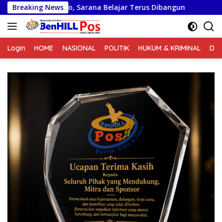
Langsung
, Sarana Belajar Terus Dibangun
Breaking News
Pembangunan RTLH TM
ke
konten
Login
HOME
NASIONAL
POLITIK
HUKUM & KRIMINAL
DA