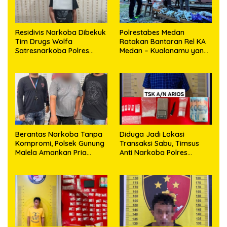
Residivis Narkoba Dibekuk
Polrestabes Medan
Tim Drugs Wolfa
Ratakan Bantaran Rel KA
Satresnarkoba Polres
Medan – Kualanamu yang
Toba di Pinggir Jalan, Polisi
Jadi Sarang Narkoba 3 Kg
Sita 1,28 Gram Sabu
Ganja, Sejumlah Paket
Sabu, Hingga Beragam
Senjata Disita
Berantas Narkoba Tanpa
Diduga Jadi Lokasi
Kompromi, Polsek Gunung
Transaksi Sabu, Timsus
Malela Amankan Pria
Anti Narkoba Polres
Bawa Sabu di Nagori
Asahan Amankan Seorang
Karangsari
Pria dengan Barang Bukti
63,67 Gram Sabu