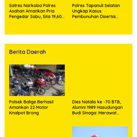
Satres Narkoba Polres
Polres Tapanuli Selatan
Asahan Amankan Pria
Ungkap Kasus
Pengedar Sabu, Sita 19,60
Pembunuhan Disertai
Gram Barang Bukti
Kekerasan Seksual
terhadap Anak, Pelaku
Ditangkap
Berita Daerah
Polsek Balige Berhasil
Dies Natalis ke -70 BTB,
Amankan 22 Motor
Alumni 1989 Hasudungan
Knalpot Brong
Budi Sinaga: Merawat
Kenangan Sembari
Berbagi