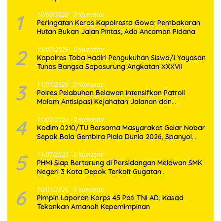
1
10/08/2026
0 Komentar
Peringatan Keras Kapolresta Gowa: Pembakaran
Hutan Bukan Jalan Pintas, Ada Ancaman Pidana
2
11/07/2026
0 Komentar
Kapolres Toba Hadiri Pengukuhan Siswa/i Yayasan
Tunas Bangsa Soposurung Angkatan XXXVII
3
11/07/2026
0 Komentar
Polres Pelabuhan Belawan Intensifkan Patroli
Malam Antisipasi Kejahatan Jalanan dan
Gangguan Kamtibmas
4
11/07/2026
0 Komentar
Kodim 0210/TU Bersama Masyarakat Gelar Nobar
Sepak Bola Gembira Piala Dunia 2026, Spanyol
Taklukan Belgia
5
11/07/2026
0 Komentar
PHMI Siap Bertarung di Persidangan Melawan SMK
Negeri 3 Kota Depok Terkait Gugatan
Transparansi Penggunaan Dana BOS Berkisar 7
Miliar Lebih
6
10/07/2026
0 Komentar
Pimpin Laporan Korps 45 Pati TNI AD, Kasad
Tekankan Amanah Kepemimpinan