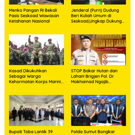
Menko Pangan RI Bekali
Jenderal (Purn) Dudung
Pasis Seskoad Wawasan
Beri Kuliah Umum di
Ketahanan Nasional
Seskoad,Ungkap Dukung
Program Strategis
Presiden
Kasad Dikukuhkan
STOP Bakar Hutan dan
Sebagai Warga
Lahan! Brigjen Pol. Dr.
Kehormatan Korps Marinir
Mokhamad Ngajib
TNI AL
Tegaskan: Jangan Rusak
Alam, Jangan Pertaruhkan
Masa Depan!
Bupati Toba Lantik 39
Polda Sumut Bongkar