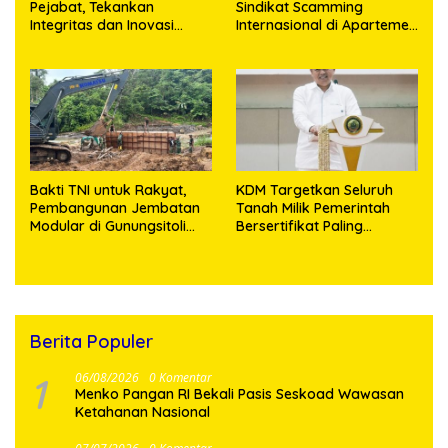
Pejabat, Tekankan
Sindikat Scamming
Integritas dan Inovasi
Internasional di Apartemen
Pelayanan
Medan, Korban Rugi Rp6,7
Miliar
Bakti TNI untuk Rakyat,
KDM Targetkan Seluruh
Pembangunan Jembatan
Tanah Milik Pemerintah
Modular di Gunungsitoli
Bersertifikat Paling
Masuki Tahap Pengecoran
Lambat Tiga Tahun ke
Abutmen
Depan
Berita Populer
1
06/08/2026
0 Komentar
Menko Pangan RI Bekali Pasis Seskoad Wawasan
Ketahanan Nasional