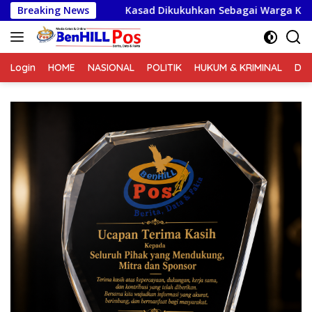
Langsung
Breaking News
Kasad Dikukuhkan Sebagai Warga Kehormatan Korps Mar
ke
konten
Login
HOME
NASIONAL
POLITIK
HUKUM & KRIMINAL
DA