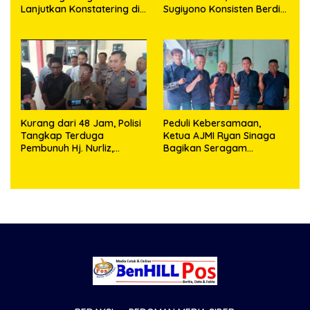
Lanjutkan Konstatering di
Sugiyono Konsisten Berdiri
Ajibata, Warga Sebut
di Garis Keadilan
Objek Salah Lokasi
Kurang dari 48 Jam, Polisi
Peduli Kebersamaan,
Tangkap Terduga
Ketua AJMI Ryan Sinaga
Pembunuh Hj. Nurliz,
Bagikan Seragam
Keluarga Sampaikan
Wartawan Liputan Kodam
Apresiasi
I/BB dan Jajaran