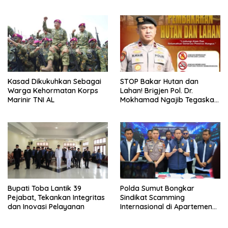
Program Strategis Presiden
Kasad Dikukuhkan Sebagai
STOP Bakar Hutan dan
Warga Kehormatan Korps
Lahan! Brigjen Pol. Dr.
Marinir TNI AL
Mokhamad Ngajib Tegaskan:
Jangan Rusak Alam, Jangan
Pertaruhkan Masa Depan!
Bupati Toba Lantik 39
Polda Sumut Bongkar
Pejabat, Tekankan Integritas
Sindikat Scamming
dan Inovasi Pelayanan
Internasional di Apartemen
Medan, Korban Rugi Rp6,7
Miliar