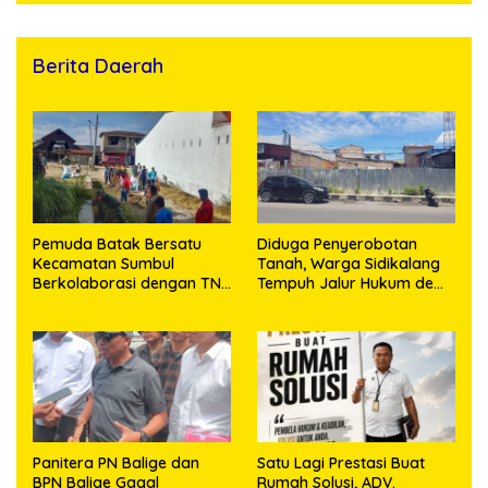
Berita Daerah
Pemuda Batak Bersatu
Diduga Penyerobotan
Kecamatan Sumbul
Tanah, Warga Sidikalang
Berkolaborasi dengan TNI
Tempuh Jalur Hukum demi
Gelar Pembersihan Massal
Memperjuangkan Hak
Sambut HUT Korem
Kepemilikan
023/KS dan HUT Ke-81
Kemerdekaan RI
Panitera PN Balige dan
Satu Lagi Prestasi Buat
BPN Balige Gagal
Rumah Solusi, ADV.