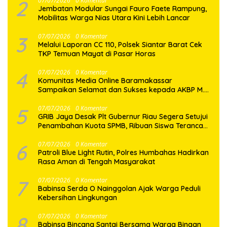
2
07/07/2026
0 Komentar
Jembatan Modular Sungai Fauro Faete Rampung,
Mobilitas Warga Nias Utara Kini Lebih Lancar
3
07/07/2026
0 Komentar
Melalui Laporan CC 110, Polsek Siantar Barat Cek
TKP Temuan Mayat di Pasar Horas
4
07/07/2026
0 Komentar
Komunitas Media Online Baramakassar
Sampaikan Selamat dan Sukses kepada AKBP M.
Aldy Sulaiman atas Amanah Jabatan Baru
5
07/07/2026
0 Komentar
GRIB Jaya Desak Plt Gubernur Riau Segera Setujui
Penambahan Kuota SPMB, Ribuan Siswa Terancam
Tak Tertampung
6
07/07/2026
0 Komentar
Patroli Blue Light Rutin, Polres Humbahas Hadirkan
Rasa Aman di Tengah Masyarakat
7
07/07/2026
0 Komentar
Babinsa Serda O Nainggolan Ajak Warga Peduli
Kebersihan Lingkungan
8
07/07/2026
0 Komentar
Babinsa Bincang Santai Bersama Warga Binaan