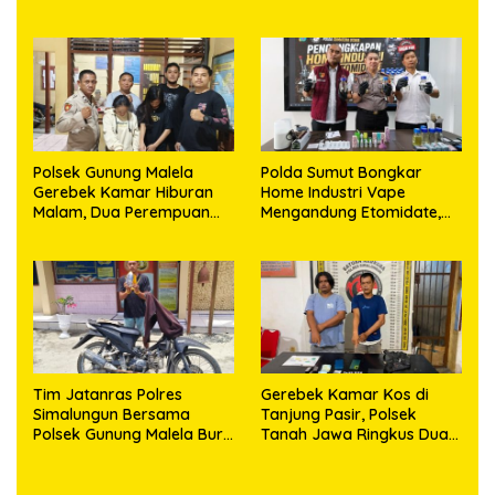
Kosong, Polisi Sita
Timbangan Digital dan
Puluhan Plastik Klip
Polsek Gunung Malela
Polda Sumut Bongkar
Gerebek Kamar Hiburan
Home Industri Vape
Malam, Dua Perempuan
Mengandung Etomidate,
Penikmat Sabu Menangis
Bahan Baku Diduga
Saat Diringkus
Dipasok dari Kamboja
Tim Jatanras Polres
Gerebek Kamar Kos di
Simalungun Bersama
Tanjung Pasir, Polsek
Polsek Gunung Malela Buru
Tanah Jawa Ringkus Dua
Pelaku Curas hingga
Pengedar Sabu
Provinsi Riau dan Berhasil
Bekuk Tersangka