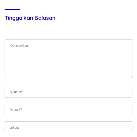
Tinggalkan Balasan
Alamat email Anda tidak akan dipublikasikan.
Ruas yang wajib
ditandai
*