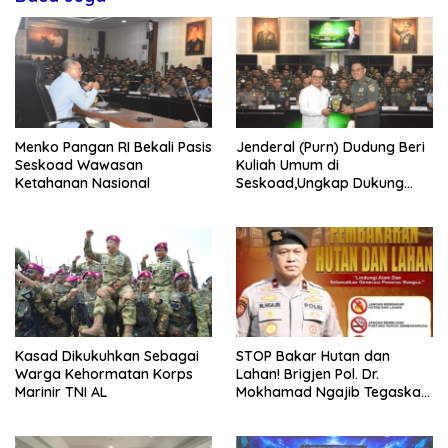
Menko Pangan RI Bekali Pasis
Jenderal (Purn) Dudung Beri
Seskoad Wawasan
Kuliah Umum di
Ketahanan Nasional
Seskoad,Ungkap Dukung
Program Strategis Presiden
Kasad Dikukuhkan Sebagai
STOP Bakar Hutan dan
Warga Kehormatan Korps
Lahan! Brigjen Pol. Dr.
Marinir TNI AL
Mokhamad Ngajib Tegaskan:
Jangan Rusak Alam, Jangan
Pertaruhkan Masa Depan!