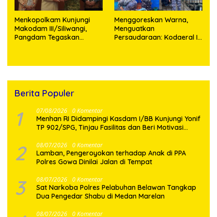
Menkopolkam Kunjungi
‎Menggoreskan Warna,
Makodam III/Siliwangi,
Menguatkan
Pangdam Tegaskan
Persaudaraan: Kodaeral I
Komitmen Perkuat Sinergi
Bangun Kedekatan
Menjaga Stabilitas
Dengan Masyarakat
Nasional
Pesisir
Berita Populer
1
07/08/2026
0 Komentar
Menhan RI Didampingi Kasdam I/BB Kunjungi Yonif
TP 902/SPG, Tinjau Fasilitas dan Beri Motivasi
Prajurit
2
08/07/2026
0 Komentar
Lamban, Pengeroyokan terhadap Anak di PPA
Polres Gowa Dinilai Jalan di Tempat
3
08/07/2026
0 Komentar
Sat Narkoba Polres Pelabuhan Belawan Tangkap
Dua Pengedar Shabu di Medan Marelan
08/07/2026
0 Komentar