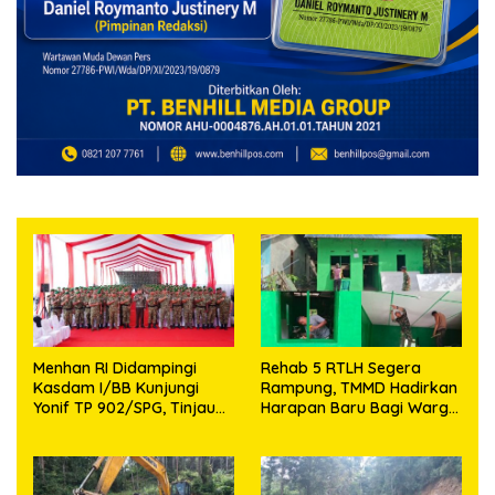
Menhan RI Didampingi
Rehab 5 RTLH Segera
Kasdam I/BB Kunjungi
Rampung, TMMD Hadirkan
Yonif TP 902/SPG, Tinjau
Harapan Baru Bagi Warga
Fasilitas dan Beri Motivasi
Desa Sijarango
Prajurit