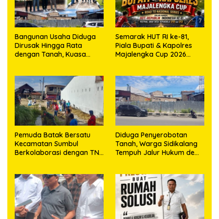
Bangunan Usaha Diduga
Semarak HUT RI ke-81,
Dirusak Hingga Rata
Piala Bupati & Kapolres
dengan Tanah, Kuasa
Majalengka Cup 2026
Hukum Dike Kirana Ujung
Kobarkan Semangat
dan Masro Ujung Resmi
Generasi Muda
Tempuh Jalur Hukum
Pemuda Batak Bersatu
Diduga Penyerobotan
Kecamatan Sumbul
Tanah, Warga Sidikalang
Berkolaborasi dengan TNI
Tempuh Jalur Hukum demi
Gelar Pembersihan Massal
Memperjuangkan Hak
Sambut HUT Korem
Kepemilikan
023/KS dan HUT Ke-81
Kemerdekaan RI