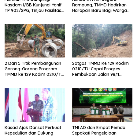
Kasdam I/BB Kunjungi Yonif
Rampung, TMMD Hadirkan
TP 902/SPG, Tinjau Fasilitas
Harapan Baru Bagi Warga
dan Beri Motivasi Prajurit
Desa Sijarango
2 Dari 5 Titik Pembangunan
Satgas TMMD Ke 129 Kodim
Gorong-Gorong Program
0210/TU Capai Progres
TMMD ke 129 Kodim 0210/TU
Pembukaan Jalan 98,11
Capai 100 Persen
Persen
Kasad Ajak Dansat Perkuat
TNI AD dan Empat Pemda
Kepedulian dan Dukung
Sepakati Pengelolaan