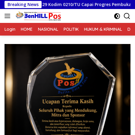
Langsung
9 Kodim 0210/TU Capai Progres Pembukaan Jalan 98,11 Persen
Breaking News
ke
konten
Login
HOME
NASIONAL
POLITIK
HUKUM & KRIMINAL
DA