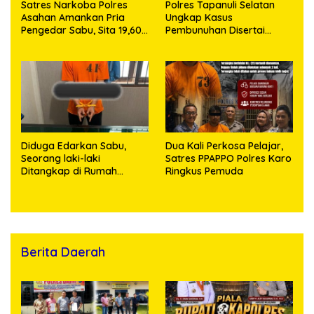
Satres Narkoba Polres
Polres Tapanuli Selatan
Asahan Amankan Pria
Ungkap Kasus
Pengedar Sabu, Sita 19,60
Pembunuhan Disertai
Gram Barang Bukti
Kekerasan Seksual
terhadap Anak, Pelaku
Ditangkap
Diduga Edarkan Sabu,
Dua Kali Perkosa Pelajar,
Seorang laki-laki
Satres PPAPPO Polres Karo
Ditangkap di Rumah
Ringkus Pemuda
Kosong, Polisi Sita
Timbangan Digital dan
Puluhan Plastik Klip
Berita Daerah