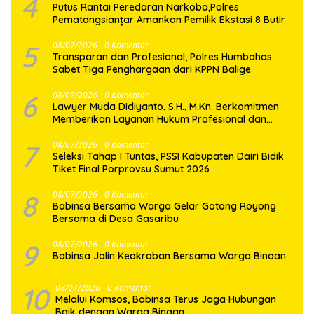
4
Putus Rantai Peredaran Narkoba,Polres
Pematangsianțar Amankan Pemilik Ekstasi 8 Butir
5
08/07/2026
0 Komentar
Transparan dan Profesional, Polres Humbahas
Sabet Tiga Penghargaan dari KPPN Balige
6
08/07/2026
0 Komentar
Lawyer Muda Didiyanto, S.H., M.Kn. Berkomitmen
Memberikan Layanan Hukum Profesional dan
Berorientasi Pada Keadilan
7
08/07/2026
0 Komentar
Seleksi Tahap I Tuntas, PSSI Kabupaten Dairi Bidik
Tiket Final Porprovsu Sumut 2026
8
08/07/2026
0 Komentar
Babinsa Bersama Warga Gelar Gotong Royong
Bersama di Desa Gasaribu
9
08/07/2026
0 Komentar
Babinsa Jalin Keakraban Bersama Warga Binaan
10
08/07/2026
0 Komentar
Melalui Komsos, Babinsa Terus Jaga Hubungan
Baik dengan Warga Binaan