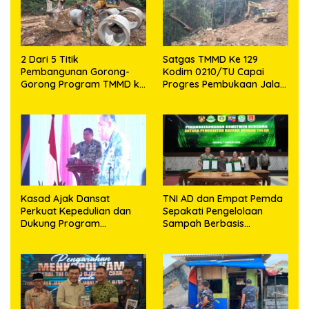
2 Dari 5 Titik
Satgas TMMD Ke 129
Pembangunan Gorong-
Kodim 0210/TU Capai
Gorong Program TMMD ke
Progres Pembukaan Jalan
129 Kodim 0210/TU Capai
98,11 Persen
100 Persen
Kasad Ajak Dansat
TNI AD dan Empat Pemda
Perkuat Kepedulian dan
Sepakati Pengelolaan
Dukung Program
Sampah Berbasis
Pemerintah
Teknologi