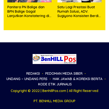
Panitera PN Balige dan
Satu Lagi Prestasi Buat
BPN Balige Gagal
Rumah Solusi, ADV.
Lanjutkan Konstatering di
Sugiyono Konsisten Berdiri
Ajibata, Warga Sebut
di Garis Keadilan
Objek Salah Lokasi
REDAKSI
PEDOMAN MEDIA SIBER
UNDANG – UNDANG PERS
HAK JAWAB & KOREKSI BERITA
KODE ETIK JURNALIS
Copyright © 2022 | BenhillPos.com | All Right Reserved
PT. BENHILL MEDIA GROUP