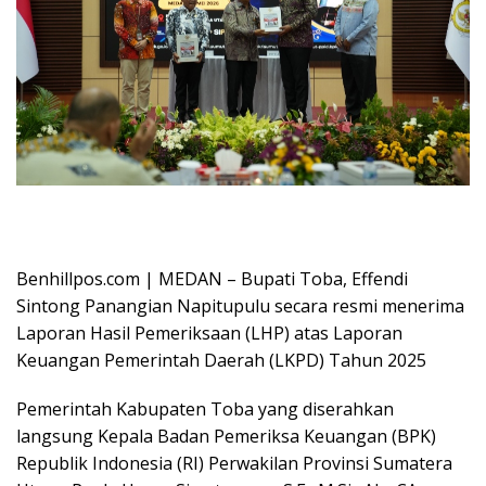
Pemkab Toba Kembali Raih Predikat WTP Ke-10 Kali Berturut-turut dari
BPK / Benhillpos.com
Benhillpos.com | MEDAN – Bupati Toba, Effendi
Sintong Panangian Napitupulu secara resmi menerima
Laporan Hasil Pemeriksaan (LHP) atas Laporan
Keuangan Pemerintah Daerah (LKPD) Tahun 2025
Pemerintah Kabupaten Toba yang diserahkan
langsung Kepala Badan Pemeriksa Keuangan (BPK)
Republik Indonesia (RI) Perwakilan Provinsi Sumatera