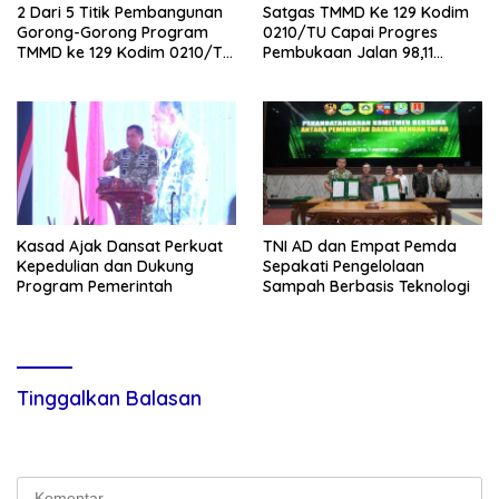
2 Dari 5 Titik Pembangunan
Satgas TMMD Ke 129 Kodim
Gorong-Gorong Program
0210/TU Capai Progres
TMMD ke 129 Kodim 0210/TU
Pembukaan Jalan 98,11
Capai 100 Persen
Persen
Kasad Ajak Dansat Perkuat
TNI AD dan Empat Pemda
Kepedulian dan Dukung
Sepakati Pengelolaan
Program Pemerintah
Sampah Berbasis Teknologi
Tinggalkan Balasan
Alamat email Anda tidak akan dipublikasikan.
Ruas yang wajib
ditandai
*