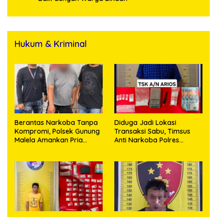
Hukum & Kriminal
Berantas Narkoba Tanpa
Diduga Jadi Lokasi
Kompromi, Polsek Gunung
Transaksi Sabu, Timsus
Malela Amankan Pria
Anti Narkoba Polres
Bawa Sabu di Nagori
Asahan Amankan Seorang
Karangsari
Pria dengan Barang Bukti
63,67 Gram Sabu