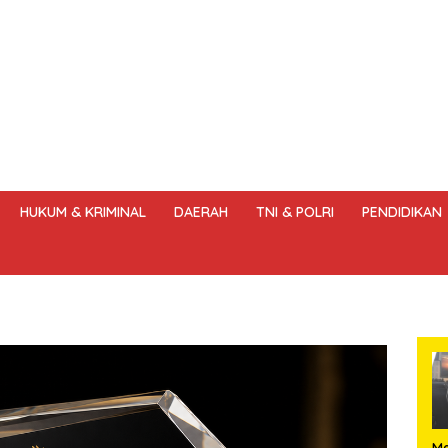
HUKUM & KRIMINAL
DAERAH
TNI & POLRI
PENDIDIKAN
DANG – UNDANG PERS
HAK JAWAB & KOREKSI BERITA
KODE
Me