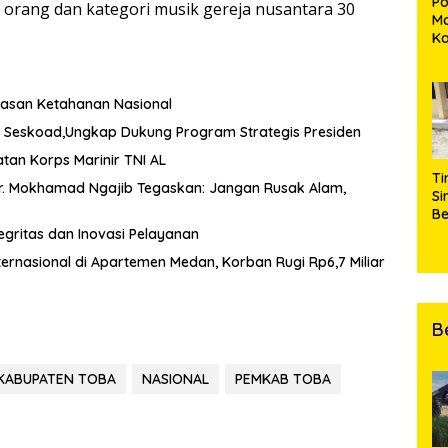
Po
1 orang dan kategori musik gereja nusantara 30
Ma
K
M
P
Pe
wasan Ketahanan Nasional
Me
Di
di Seskoad,Ungkap Dukung Program Strategis Presiden
an Korps Marinir TNI AL
Ti
Dr. Mokhamad Ngajib Tegaskan: Jangan Rusak Alam,
Si
Be
Gu
egritas dan Inovasi Pelayanan
Pe
ernasional di Apartemen Medan, Korban Rugi Rp6,7 Miliar
hi
da
T
B
 KABUPATEN TOBA
NASIONAL
PEMKAB TOBA