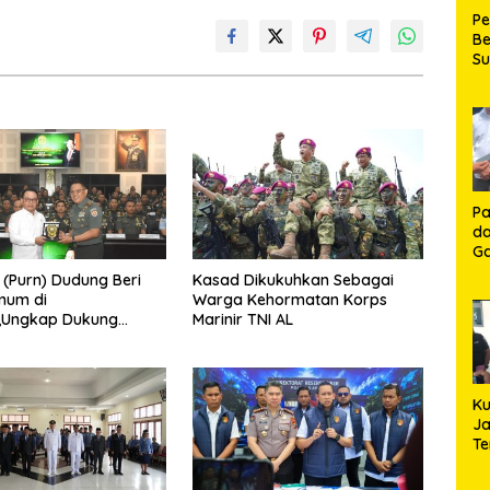
P
Be
S
Be
de
P
Ma
K
HU
K
Pa
da
Ga
Ko
 (Purn) Dudung Beri
Kasad Dikukuhkan Sebagai
Aj
mum di
Warga Kehormatan Korps
Se
,Ungkap Dukung
Marinir TNI AL
Lo
Strategis Presiden
Ku
Ja
T
Hj
S