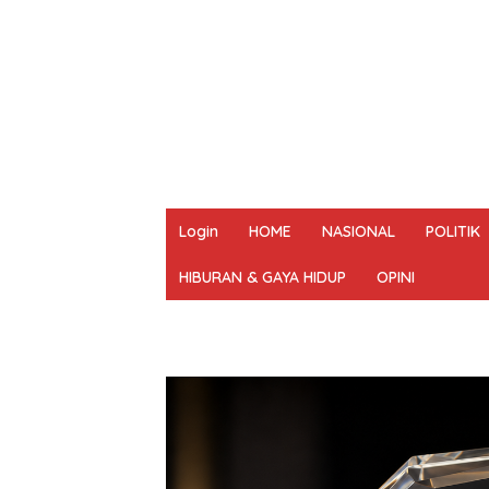
Login
HOME
NASIONAL
POLITIK
HIBURAN & GAYA HIDUP
OPINI
REDAKSI
PEDOMAN MEDIA SIBER
UN