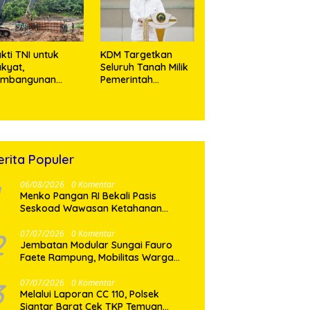
Miliar
kti TNI untuk
KDM Targetkan
kyat,
Seluruh Tanah Milik
embangunan
Pemerintah
embatan Modular
Bersertifikat Paling
 Gunungsitoli
Lambat Tiga Tahun
suki Tahap
ke Depan
engecoran
butmen
erita Populer
06/08/2026
0 Komentar
Menko Pangan RI Bekali Pasis
Seskoad Wawasan Ketahanan
Nasional
2
07/07/2026
0 Komentar
Jembatan Modular Sungai Fauro
Faete Rampung, Mobilitas Warga
Nias Utara Kini Lebih Lancar
3
07/07/2026
0 Komentar
Melalui Laporan CC 110, Polsek
Siantar Barat Cek TKP Temuan