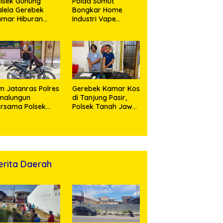
lsek Gunung
Polda Sumut
lela Gerebek
Bongkar Home
amar Hiburan
Industri Vape
alam, Dua
Mengandung
erempuan
Etomidate, Bahan
nikmat Sabu
Baku Diduga
nangis Saat
Dipasok dari
ringkus
Kamboja
m Jatanras Polres
Gerebek Kamar Kos
malungun
di Tanjung Pasir,
rsama Polsek
Polsek Tanah Jawa
nung Malela Buru
Ringkus Dua
laku Curas
Pengedar Sabu
ngga Provinsi Riau
n Berhasil Bekuk
ersangka
erita Daerah