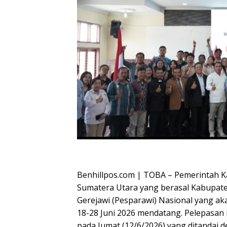
Oplus_16908288
Benhillpos.com | TOBA – Pemerintah 
Sumatera Utara yang berasal Kabupat
Gerejawi (Pesparawi) Nasional yang a
18-28 Juni 2026 mendatang. Pelepasan i
pada Jumat (12/6/2026) yang ditandai