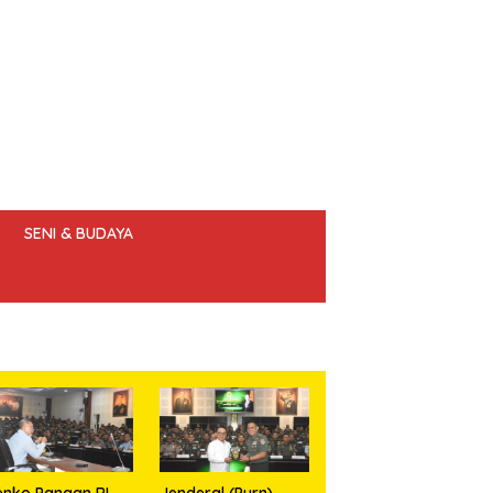
SENI & BUDAYA
 ETIK JURNALIS
nko Pangan RI
Jenderal (Purn)