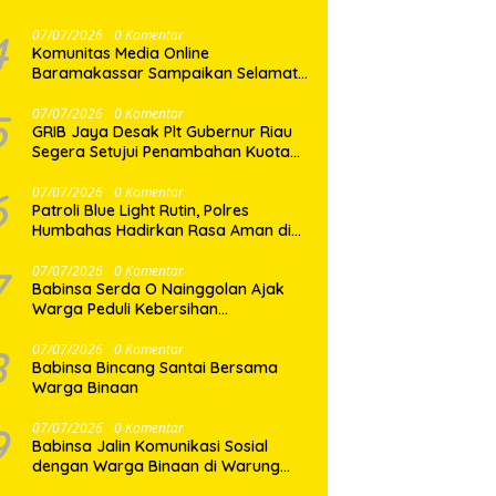
Mayat di Pasar Horas
4
07/07/2026
0 Komentar
Komunitas Media Online
Baramakassar Sampaikan Selamat
dan Sukses kepada AKBP M. Aldy
Sulaiman atas Amanah Jabatan
5
07/07/2026
0 Komentar
GRIB Jaya Desak Plt Gubernur Riau
Baru
Segera Setujui Penambahan Kuota
SPMB, Ribuan Siswa Terancam Tak
Tertampung
6
07/07/2026
0 Komentar
Patroli Blue Light Rutin, Polres
Humbahas Hadirkan Rasa Aman di
Tengah Masyarakat
7
07/07/2026
0 Komentar
Babinsa Serda O Nainggolan Ajak
Warga Peduli Kebersihan
Lingkungan
8
07/07/2026
0 Komentar
Babinsa Bincang Santai Bersama
Warga Binaan
9
07/07/2026
0 Komentar
Babinsa Jalin Komunikasi Sosial
dengan Warga Binaan di Warung
Kopi