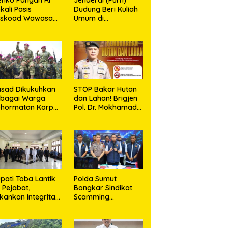
kali Pasis
Dudung Beri Kuliah
eskoad Wawasan
Umum di
tahanan Nasional
Seskoad,Ungkap
Dukung Program
Strategis Presiden
sad Dikukuhkan
STOP Bakar Hutan
ebagai Warga
dan Lahan! Brigjen
ehormatan Korps
Pol. Dr. Mokhamad
rinir TNI AL
Ngajib Tegaskan:
Jangan Rusak
Alam, Jangan
Pertaruhkan Masa
Depan!
pati Toba Lantik
Polda Sumut
 Pejabat,
Bongkar Sindikat
kankan Integritas
Scamming
n Inovasi
Internasional di
layanan
Apartemen Medan,
Korban Rugi Rp6,7