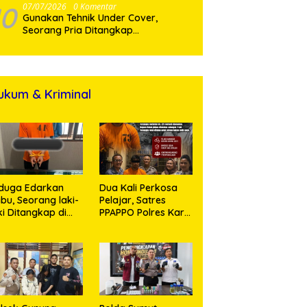
10
07/07/2026
0 Komentar
Gunakan Tehnik Under Cover,
Seorang Pria Ditangkap
Satresnarkoba Polres Binjai Beserta
ukum & Kriminal
duga Edarkan
Dua Kali Perkosa
bu, Seorang laki-
Pelajar, Satres
ki Ditangkap di
PPAPPO Polres Karo
umah Kosong,
Ringkus Pemuda
lisi Sita
mbangan Digital
n Puluhan Plastik
ip