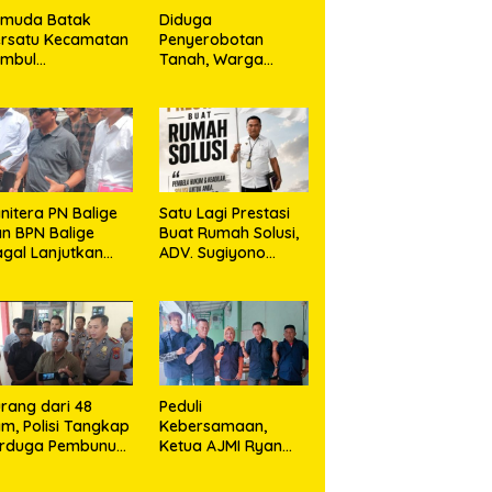
emuda Batak
Diduga
rsatu Kecamatan
Penyerobotan
umbul
Tanah, Warga
rkolaborasi
Sidikalang Tempuh
ngan TNI Gelar
Jalur Hukum demi
embersihan
Memperjuangkan
ssal Sambut HUT
Hak Kepemilikan
orem 023/KS dan
T Ke-81
emerdekaan RI
nitera PN Balige
Satu Lagi Prestasi
n BPN Balige
Buat Rumah Solusi,
gal Lanjutkan
ADV. Sugiyono
nstatering di
Konsisten Berdiri di
ibata, Warga
Garis Keadilan
but Objek Salah
kasi
rang dari 48
Peduli
m, Polisi Tangkap
Kebersamaan,
erduga Pembunuh
Ketua AJMI Ryan
. Nurliz, Keluarga
Sinaga Bagikan
ampaikan
Seragam Wartawan