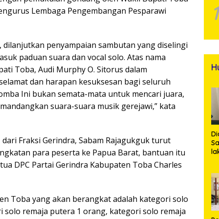
h pengurus Lembaga Pengembangan Pesparawi
 dilanjutkan penyampaian sambutan yang diselingi
asuk paduan suara dan vocal solo. Atas nama
H
ati Toba, Audi Murphy O. Sitorus dalam
elamat dan harapan kesuksesan bagi seluruh
lomba Ini bukan semata-mata untuk mencari juara,
mandangkan suara-suara musik gerejawi,” kata
Di
dari Fraksi Gerindra, Sabam Rajagukguk turut
Sa
katan para peserta ke Papua Barat, bantuan itu
la
R
etua DPC Partai Gerindra Kabupaten Toba Charles
Po
Ti
da
Kl
n Toba yang akan berangkat adalah kategori solo
i solo remaja putera 1 orang, kategori solo remaja