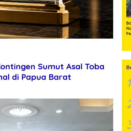
Ba
Ra
P
J
di
Ma
P
A
ontingen Sumut Asal Toba
B
nal di Papua Barat
1