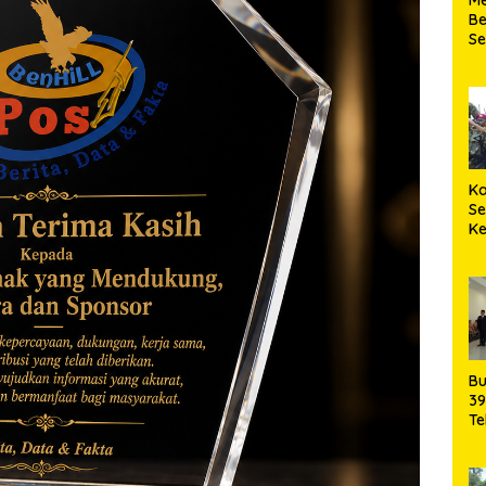
Be
S
Ke
Ka
S
K
Ma
Bu
39
Te
da
Pe