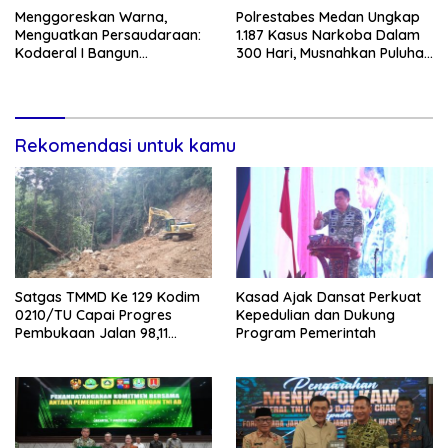
‎Menggoreskan Warna,
Polrestabes Medan Ungkap
Menguatkan Persaudaraan:
1.187 Kasus Narkoba Dalam
Kodaeral I Bangun
300 Hari, Musnahkan Puluhan
Kedekatan Dengan
Kilogram Barang Bukti
Masyarakat Pesisir
Rekomendasi untuk kamu
Satgas TMMD Ke 129 Kodim
Kasad Ajak Dansat Perkuat
0210/TU Capai Progres
Kepedulian dan Dukung
Pembukaan Jalan 98,11
Program Pemerintah
Persen