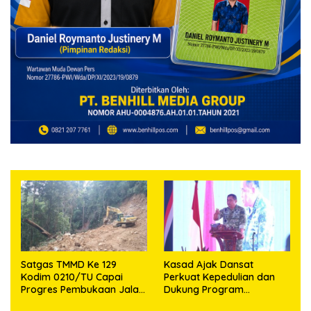
Satgas TMMD Ke 129
Kasad Ajak Dansat
Kodim 0210/TU Capai
Perkuat Kepedulian dan
Progres Pembukaan Jalan
Dukung Program
98,11 Persen
Pemerintah