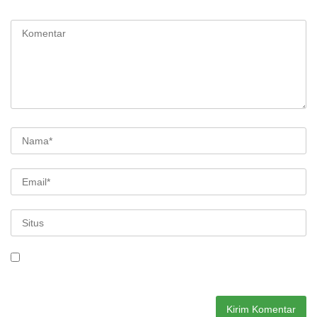
ditandai
*
Simpan nama, email, dan situs web saya pada peramban ini
untuk komentar saya berikutnya.