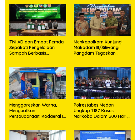
TNI AD dan Empat Pemda
Menkopolkam Kunjungi
Sepakati Pengelolaan
Makodam III/Siliwangi,
Sampah Berbasis
Pangdam Tegaskan
Teknologi
Komitmen Perkuat Sinergi
Menjaga Stabilitas
Nasional
‎Menggoreskan Warna,
Polrestabes Medan
Menguatkan
Ungkap 1.187 Kasus
Persaudaraan: Kodaeral I
Narkoba Dalam 300 Hari,
Bangun Kedekatan
Musnahkan Puluhan
Dengan Masyarakat
Kilogram Barang Bukti
Pesisir