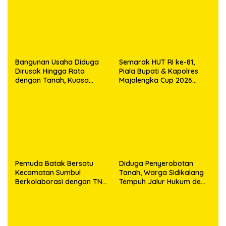
Bangunan Usaha Diduga
Semarak HUT RI ke-81,
Dirusak Hingga Rata
Piala Bupati & Kapolres
dengan Tanah, Kuasa
Majalengka Cup 2026
Hukum Dike Kirana Ujung
Kobarkan Semangat
dan Masro Ujung Resmi
Generasi Muda
Tempuh Jalur Hukum
Pemuda Batak Bersatu
Diduga Penyerobotan
Kecamatan Sumbul
Tanah, Warga Sidikalang
Berkolaborasi dengan TNI
Tempuh Jalur Hukum demi
Gelar Pembersihan Massal
Memperjuangkan Hak
Sambut HUT Korem
Kepemilikan
023/KS dan HUT Ke-81
Kemerdekaan RI