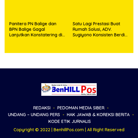
Panitera PN Balige dan
Satu Lagi Prestasi Buat
BPN Balige Gagal
Rumah Solusi, ADV.
Lanjutkan Konstatering di
Sugiyono Konsisten Berdiri
Ajibata, Warga Sebut
di Garis Keadilan
Objek Salah Lokasi
REDAKSI
PEDOMAN MEDIA SIBER
UNDANG – UNDANG PERS
HAK JAWAB & KOREKSI BERITA
KODE ETIK JURNALIS
Copyright © 2022 | BenhillPos.com | All Right Reserved