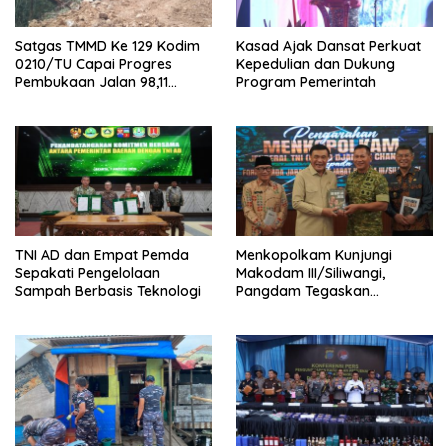
Satgas TMMD Ke 129 Kodim
Kasad Ajak Dansat Perkuat
0210/TU Capai Progres
Kepedulian dan Dukung
Pembukaan Jalan 98,11
Program Pemerintah
Persen
TNI AD dan Empat Pemda
Menkopolkam Kunjungi
Sepakati Pengelolaan
Makodam III/Siliwangi,
Sampah Berbasis Teknologi
Pangdam Tegaskan
Komitmen Perkuat Sinergi
Menjaga Stabilitas Nasional