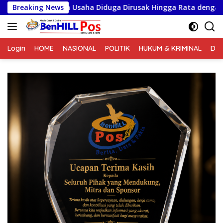
Langsung
saha Diduga Dirusak Hingga Rata dengan Tanah, Kuasa Hukum
Breaking News
ke
konten
Login
HOME
NASIONAL
POLITIK
HUKUM & KRIMINAL
DA