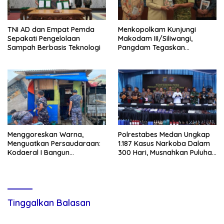
TNI AD dan Empat Pemda
Menkopolkam Kunjungi
Sepakati Pengelolaan
Makodam III/Siliwangi,
Sampah Berbasis Teknologi
Pangdam Tegaskan
Komitmen Perkuat Sinergi
Menjaga Stabilitas Nasional
‎Menggoreskan Warna,
Polrestabes Medan Ungkap
Menguatkan Persaudaraan:
1.187 Kasus Narkoba Dalam
Kodaeral I Bangun
300 Hari, Musnahkan Puluhan
Kedekatan Dengan
Kilogram Barang Bukti
Masyarakat Pesisir
Tinggalkan Balasan
Alamat email Anda tidak akan dipublikasikan.
Ruas yang wajib