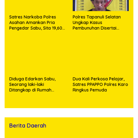
Satres Narkoba Polres
Polres Tapanuli Selatan
Asahan Amankan Pria
Ungkap Kasus
Pengedar Sabu, Sita 19,60
Pembunuhan Disertai
Gram Barang Bukti
Kekerasan Seksual
terhadap Anak, Pelaku
Ditangkap
Diduga Edarkan Sabu,
Dua Kali Perkosa Pelajar,
Seorang laki-laki
Satres PPAPPO Polres Karo
Ditangkap di Rumah
Ringkus Pemuda
Kosong, Polisi Sita
Timbangan Digital dan
Puluhan Plastik Klip
Berita Daerah