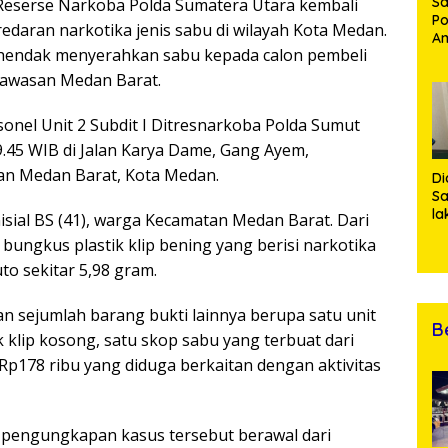
Sa
Reserse Narkoba Polda Sumatera Utara kembali
Po
daran narkotika jenis sabu di wilayah Kota Medan.
Am
 hendak menyerahkan sabu kepada calon pembeli
Pe
19
 kawasan Medan Barat.
Bu
nel Unit 2 Subdit I Ditresnarkoba Polda Sumut
9.45 WIB di Jalan Karya Dame, Gang Ayem,
n Medan Barat, Kota Medan.
Di
Sa
la
isial BS (41), warga Kecamatan Medan Barat. Dari
R
bungkus plastik klip bening yang berisi narkotika
Po
Ti
to sekitar 5,98 gram.
da
Kl
 sejumlah barang bukti lainnya berupa satu unit
B
 klip kosong, satu skop sabu yang terbuat dari
r Rp178 ribu yang diduga berkaitan dengan aktivitas
 pengungkapan kasus tersebut berawal dari