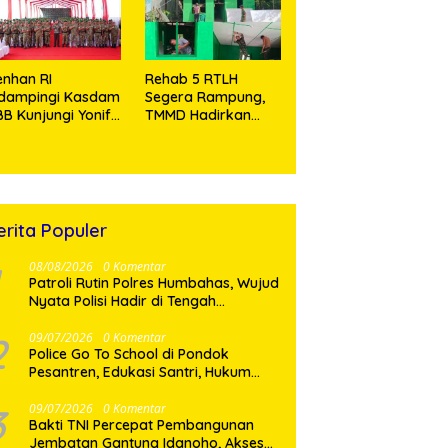
Tramadol
nhan RI
Rehab 5 RTLH
idampingi Kasdam
Segera Rampung,
BB Kunjungi Yonif
TMMD Hadirkan
 902/SPG, Tinjau
Harapan Baru Bagi
silitas dan Beri
Warga Desa
tivasi Prajurit
Sijarango
erita Populer
08/08/2026
0 Komentar
Patroli Rutin Polres Humbahas, Wujud
Nyata Polisi Hadir di Tengah
Masyarakat
2
09/07/2026
0 Komentar
Police Go To School di Pondok
Pesantren, Edukasi Santri, Hukum
dan Pembentukan Karakter Generasi
Muda
3
09/07/2026
0 Komentar
Bakti TNI Percepat Pembangunan
Jembatan Gantung Idanoho, Akses