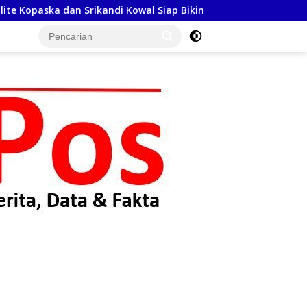
i Kowal Siap Bikin Warga Makassar Terpukau
Meriahkan