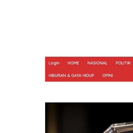
Login
HOME
NASIONAL
POLITIK
HIBURAN & GAYA HIDUP
OPINI
REDAKSI
PEDOMAN MEDIA SIBER
UN