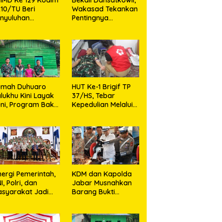
10/TU Beri
Wakasad Tekankan
nyuluhan
Pentingnya
layanan
Komunikasi
sehatan, KB dan
unting di Desa
jarango
umah Duhuaro
HUT Ke-1 Brigif TP
lukhu Kini Layak
37/HS, Tebar
ni, Program Bakti
Kepedulian Melalui
I Hadirkan
Aksi Sosial,Setetes
rapan Baru di
Darah Menjadi
as Utara
Harapan Hidup Bagi
Yang
Membutuhkan
nergi Pemerintah,
KDM dan Kapolda
I, Polri, dan
Jabar Musnahkan
syarakat Jadi
Barang Bukti
nci Ciptakan
Kejahatan,
ndisi Aman dan
Termasuk Knalpot
ndusif
Brong dan