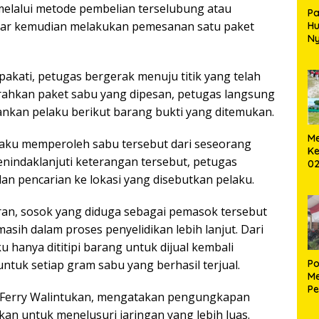
melalui metode pembelian terselubung atau
Pa
mar kemudian melakukan pemesanan satu paket
H
Ny
T
epakati, petugas bergerak menuju titik yang telah
rahkan paket sabu yang dipesan, petugas langsung
an pelaku berikut barang bukti yang ditemukan.
Me
aku memperoleh sabu tersebut dari seseorang
Ke
nindaklanjuti keterangan tersebut, petugas
02
B
 pencarian ke lokasi yang disebutkan pelaku.
an, sosok yang diduga sebagai pemasok tersebut
asih dalam proses penyelidikan lebih lanjut. Dari
 hanya dititipi barang untuk dijual kembali
Po
ntuk setiap gram sabu yang berhasil terjual.
Me
Pe
 Ferry Walintukan, mengatakan pengungkapan
Ke
an untuk menelusuri jaringan yang lebih luas.
S