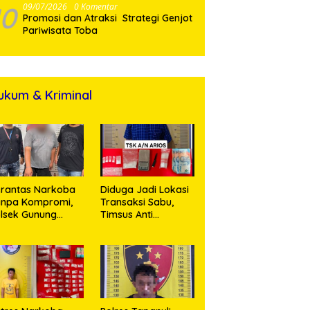
10
09/07/2026
0 Komentar
Promosi dan Atraksi Strategi Genjot
Pariwisata Toba
ukum & Kriminal
rantas Narkoba
Diduga Jadi Lokasi
anpa Kompromi,
Transaksi Sabu,
lsek Gunung
Timsus Anti
alela Amankan
Narkoba Polres
ia Bawa Sabu di
Asahan Amankan
gori Karangsari
Seorang Pria
dengan Barang
Bukti 63,67 Gram
Sabu