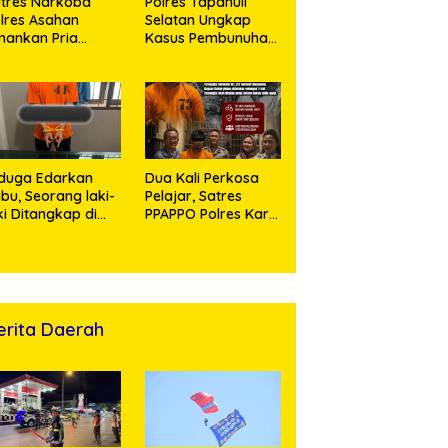
tres Narkoba
Polres Tapanuli
lres Asahan
Selatan Ungkap
ankan Pria
Kasus Pembunuhan
ngedar Sabu, Sita
Disertai Kekerasan
,60 Gram Barang
Seksual terhadap
kti
Anak, Pelaku
Ditangkap
duga Edarkan
Dua Kali Perkosa
bu, Seorang laki-
Pelajar, Satres
ki Ditangkap di
PPAPPO Polres Karo
umah Kosong,
Ringkus Pemuda
lisi Sita
mbangan Digital
n Puluhan Plastik
ip
erita Daerah