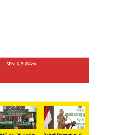
SENI & BUDAYA
 ETIK JURNALIS
MMD Ke 129 Kodim
Bekali Dansatkowil,