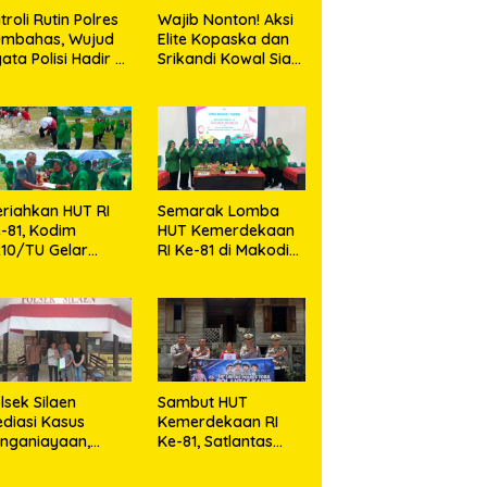
troli Rutin Polres
Wajib Nonton! Aksi
umbahas, Wujud
Elite Kopaska dan
ata Polisi Hadir di
Srikandi Kowal Siap
engah Masyarakat
Bikin Warga
Makassar Terpukau
riahkan HUT RI
Semarak Lomba
-81, Kodim
HUT Kemerdekaan
10/TU Gelar
RI Ke-81 di Makodim
erbagai Lomba
0210/TU
lsek Silaen
Sambut HUT
diasi Kasus
Kemerdekaan RI
nganiayaan,
Ke-81, Satlantas
dua Belah Pihak
Polres Toba Bagi
epakat Damai
Sembako Kepada