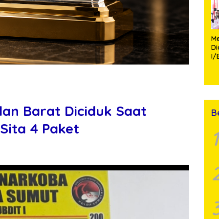
Me
D
I/
TP
Fa
Mo
an Barat Diciduk Saat
B
 Sita 4 Paket
1