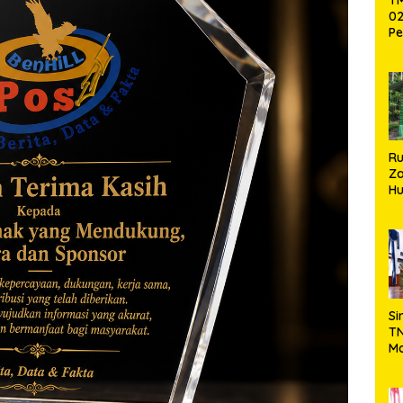
02
Pe
Pe
Ke
St
Si
R
Za
Hu
TN
Ha
Ni
Si
TN
Ma
Ku
Ko
Ko