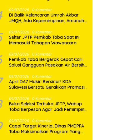
Dua Desa di Nias Selatan Segera
Pulih
4
09/07/2026
0 Komentar
Di Balik Kelancaran Umrah Akbar
JMQH, Ada Kepemimpinan, Amanah,
dan Pelayanan Sepenuh Hati
5
09/07/2026
0 Komentar
Selter JPTP Pemkab Toba Saat Ini
Memasuki Tahapan Wawancara
6
09/07/2026
0 Komentar
Pemkab Toba Bergerak Cepat Cari
Solusi Gangguan Pasokan Air Bersih
di Balige
7
09/07/2026
0 Komentar
April DA7 Makin Bersinar! KDA
Sulawesi Bersatu Gerakkan Promosi
Besar-Besaran di Makassar
8
09/07/2026
0 Komentar
Buka Seleksi Terbuka JPTP, Wabup
Toba Berpesan Agar Jadi Pemimpin
yang Baik
9
09/07/2026
0 Komentar
Capai Target Kinerja, Dinas PMDPPA
Toba Maksimalkan Program Yang
Ditetapkan.