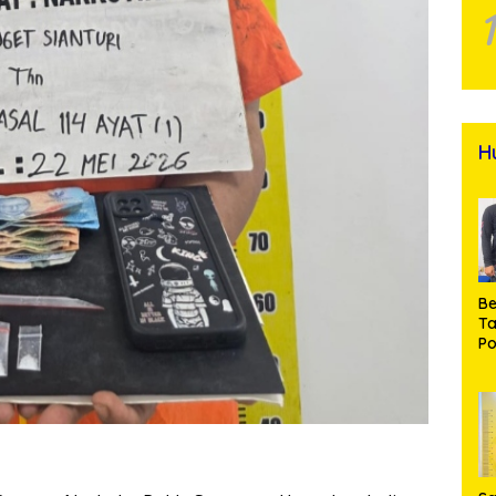
H
Be
T
Po
M
Pr
Na