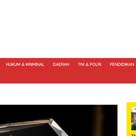
HUKUM & KRIMINAL
DAERAH
TNI & POLRI
PENDIDIKAN
DANG – UNDANG PERS
HAK JAWAB & KOREKSI BERITA
KODE
T