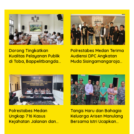
Dorong Tingkatkan
Polrestabes Medan Terima
Kualitas Pelayanan Publik
Audiensi DPC Angkatan
di Toba, Bappelitbangda
Muda Sisingamangaraja
Gelar Lomba Inovasi
XII, Perkuat Sinergitas
Perangkat Daerah
Jaga Kamtibmas
Polrestabes Medan
Tangis Haru dan Bahagia
Ungkap 716 Kasus
Keluarga Arisen Manulang
Kejahatan Jalanan dan
Bersama Istri Ucapkan
Hasil Operasi Pekat Toba
Terimakasih Kepada TNI,
2026, 906 Tersangka
Semoga Kedepannya TNI