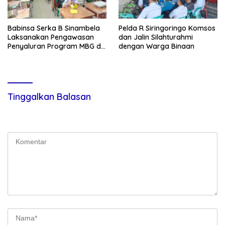
Babinsa Serka B Sinambela
Pelda R Siringoringo Komsos
Laksanakan Pengawasan
dan Jalin Silahturahmi
Penyaluran Program MBG di
dengan Warga Binaan
SDN Sitoluama
Tinggalkan Balasan
Alamat email Anda tidak akan dipublikasikan.
Ruas yang wajib
ditandai
*