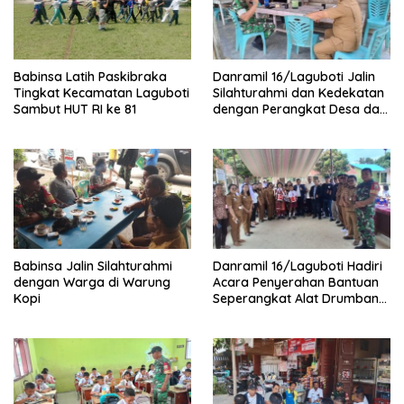
Babinsa Latih Paskibraka
Danramil 16/Laguboti Jalin
Tingkat Kecamatan Laguboti
Silahturahmi dan Kedekatan
Sambut HUT RI ke 81
dengan Perangkat Desa dan
Warga Desa Simatibung
Babinsa Jalin Silahturahmi
Danramil 16/Laguboti Hadiri
dengan Warga di Warung
Acara Penyerahan Bantuan
Kopi
Seperangkat Alat Drumband
dan Kostum Olahraga dari
Para Alumni di SD Negeri
173558 Hutahaean