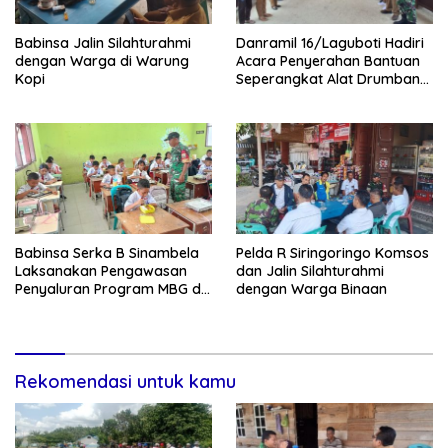
Babinsa Jalin Silahturahmi
Danramil 16/Laguboti Hadiri
dengan Warga di Warung
Acara Penyerahan Bantuan
Kopi
Seperangkat Alat Drumband
dan Kostum Olahraga dari
Para Alumni di SD Negeri
173558 Hutahaean
Babinsa Serka B Sinambela
Pelda R Siringoringo Komsos
Laksanakan Pengawasan
dan Jalin Silahturahmi
Penyaluran Program MBG di
dengan Warga Binaan
SDN Sitoluama
Rekomendasi untuk kamu