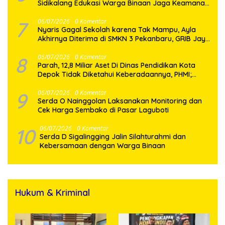
Sidikalang Edukasi Warga Binaan Jaga Keamanan
Bersama
7
06/07/2026
0 Komentar
Nyaris Gagal Sekolah karena Tak Mampu, Ayla
Akhirnya Diterima di SMKN 3 Pekanbaru, GRIB Jaya
Datang Membawa Harapan
8
06/07/2026
0 Komentar
Parah, 12,8 Miliar Aset Di Dinas Pendidikan Kota
Depok Tidak Diketahui Keberadaannya, PHMI;
Hilang atau Dibuat Hilang ?
9
06/07/2026
0 Komentar
Serda O Nainggolan Laksanakan Monitoring dan
Cek Harga Sembako di Pasar Laguboti
10
06/07/2026
0 Komentar
Serda D Sigalingging Jalin Silahturahmi dan
Kebersamaan dengan Warga Binaan
Hukum & Kriminal