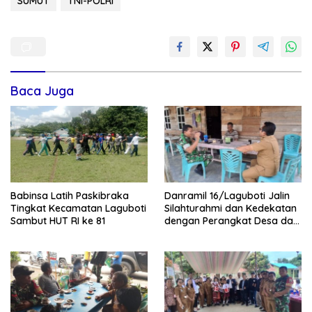
SUMUT
TNI-POLRI
Baca Juga
Babinsa Latih Paskibraka
Danramil 16/Laguboti Jalin
Tingkat Kecamatan Laguboti
Silahturahmi dan Kedekatan
Sambut HUT RI ke 81
dengan Perangkat Desa dan
Warga Desa Simatibung