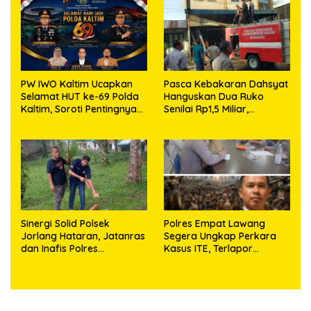
PW IWO Kaltim Ucapkan
Pasca Kebakaran Dahsyat
Selamat HUT ke-69 Polda
Hanguskan Dua Ruko
Kaltim, Soroti Pentingnya
Senilai Rp1,5 Miliar,
Sinergi Polisi dan Media
Kapolsek Bandar Huluan
Keluarkan Himbauan
Resmi Antisipasi Bahaya
Arus Pendek Listrik
Sinergi Solid Polsek
Polres Empat Lawang
Jorlang Hataran, Jatanras
Segera Ungkap Perkara
dan Inafis Polres
Kasus ITE, Terlapor
Simalungun Ungkap
Oknum Guru ASN
Kronologi Musibah Anak
Keteteran
Tertimpa Kayu Broti