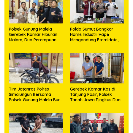
Polsek Gunung Malela
Polda Sumut Bongkar
Gerebek Kamar Hiburan
Home Industri Vape
Malam, Dua Perempuan
Mengandung Etomidate,
Penikmat Sabu Menangis
Bahan Baku Diduga
Saat Diringkus
Dipasok dari Kamboja
Tim Jatanras Polres
Gerebek Kamar Kos di
Simalungun Bersama
Tanjung Pasir, Polsek
Polsek Gunung Malela Buru
Tanah Jawa Ringkus Dua
Pelaku Curas hingga
Pengedar Sabu
Provinsi Riau dan Berhasil
Bekuk Tersangka