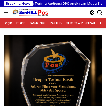
Langsung
a Audiensi DPC Angkatan Muda Sisingamangaraja XII, Perkuat 
Breaking News
ke
konten
Login
HOME
NASIONAL
POLITIK
HUKUM & KRIMINAL
DA