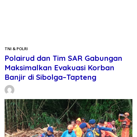
Beranda
TNI & POLRI
TNI & POLRI
Polairud dan Tim SAR Gabungan
Maksimalkan Evakuasi Korban
Banjir di Sibolga–Tapteng
Daniel Manurung
28/11/2025