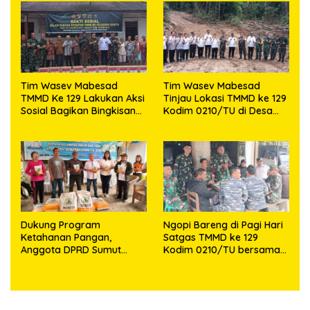
Diamankan
Semakin Jaya
Tim Wasev Mabesad
Tim Wasev Mabesad
TMMD Ke 129 Lakukan Aksi
Tinjau Lokasi TMMD ke 129
Sosial Bagikan Bingkisan
Kodim 0210/TU di Desa
Tali Asih Kepada Warga
Sijarango Kecamatan
Desa Sijarango
Pakkat
Dukung Program
Ngopi Bareng di Pagi Hari
Ketahanan Pangan,
Satgas TMMD ke 129
Anggota DPRD Sumut
Kodim 0210/TU bersama
Makmur Marpaung
Kepala Desa Huagong dan
Salurkan Bantuan Bibit
Warga
Jagung Ratusan Kilo ke
Toba