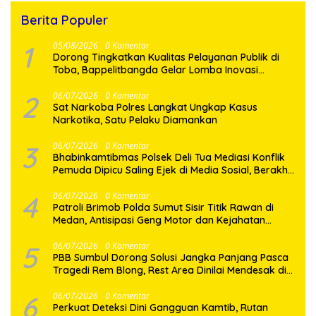
Berita Populer
1
05/08/2026
0 Komentar
Dorong Tingkatkan Kualitas Pelayanan Publik di
Toba, Bappelitbangda Gelar Lomba Inovasi
Perangkat Daerah
2
06/07/2026
0 Komentar
Sat Narkoba Polres Langkat Ungkap Kasus
Narkotika, Satu Pelaku Diamankan
3
06/07/2026
0 Komentar
Bhabinkamtibmas Polsek Deli Tua Mediasi Konflik
Pemuda Dipicu Saling Ejek di Media Sosial, Berakhir
Damai
4
06/07/2026
0 Komentar
Patroli Brimob Polda Sumut Sisir Titik Rawan di
Medan, Antisipasi Geng Motor dan Kejahatan
Jalanan
5
06/07/2026
0 Komentar
PBB Sumbul Dorong Solusi Jangka Panjang Pasca
Tragedi Rem Blong, Rest Area Dinilai Mendesak di
Jalur Dairi–Karo
6
06/07/2026
0 Komentar
Perkuat Deteksi Dini Gangguan Kamtib, Rutan