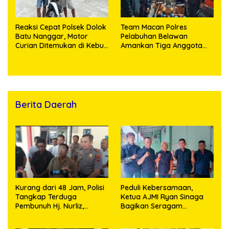
Reaksi Cepat Polsek Dolok
Team Macan Polres
Batu Nanggar, Motor
Pelabuhan Belawan
Curian Ditemukan di Kebun
Amankan Tiga Anggota
Sawit, Dua Bersaudara
Geng Motor di Marelan
Diringkus
Pasar 9
Berita Daerah
Kurang dari 48 Jam, Polisi
Peduli Kebersamaan,
Tangkap Terduga
Ketua AJMI Ryan Sinaga
Pembunuh Hj. Nurliz,
Bagikan Seragam
Keluarga Sampaikan
Wartawan Liputan Kodam
Apresiasi
I/BB dan Jajaran