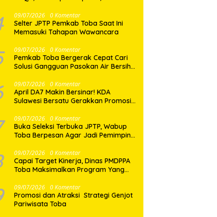
dan Pelayanan Sepenuh Hati
4
09/07/2026
0 Komentar
Selter JPTP Pemkab Toba Saat Ini
Memasuki Tahapan Wawancara
5
09/07/2026
0 Komentar
Pemkab Toba Bergerak Cepat Cari
Solusi Gangguan Pasokan Air Bersih
di Balige
6
09/07/2026
0 Komentar
April DA7 Makin Bersinar! KDA
Sulawesi Bersatu Gerakkan Promosi
Besar-Besaran di Makassar
7
09/07/2026
0 Komentar
Buka Seleksi Terbuka JPTP, Wabup
Toba Berpesan Agar Jadi Pemimpin
yang Baik
8
09/07/2026
0 Komentar
Capai Target Kinerja, Dinas PMDPPA
Toba Maksimalkan Program Yang
Ditetapkan.
9
09/07/2026
0 Komentar
Promosi dan Atraksi Strategi Genjot
Pariwisata Toba