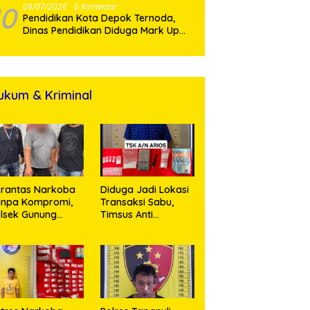
10
09/07/2026
0 Komentar
Pendidikan Kota Depok Ternoda,
Dinas Pendidikan Diduga Mark Up
Papan Tulis Interaktif SD dan SMP
Sebesar 2,7 Miliar Lebih, PHMI Akan
Gugat
ukum & Kriminal
rantas Narkoba
Diduga Jadi Lokasi
anpa Kompromi,
Transaksi Sabu,
lsek Gunung
Timsus Anti
alela Amankan
Narkoba Polres
ia Bawa Sabu di
Asahan Amankan
gori Karangsari
Seorang Pria
dengan Barang
Bukti 63,67 Gram
Sabu