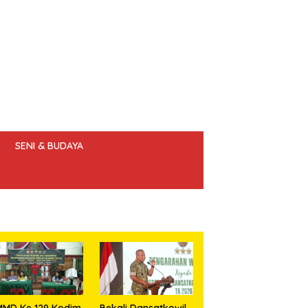
SENI & BUDAYA
 ETIK JURNALIS
MMD Ke 129 Kodim
Bekali Dansatkowil,