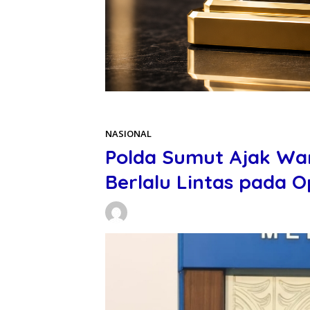
Beranda
NASIONAL
NASIONAL
Polda Sumut Ajak Wa
Berlalu Lintas pada 
Daniel Manurung
25/11/2025