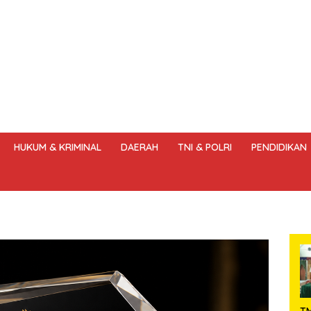
HUKUM & KRIMINAL
DAERAH
TNI & POLRI
PENDIDIKAN
DANG – UNDANG PERS
HAK JAWAB & KOREKSI BERITA
KODE
T