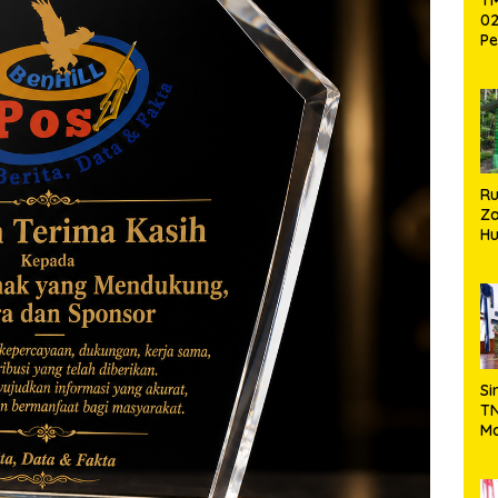
02
Pe
Pe
Ke
St
Si
R
Za
Hu
TN
Ha
Ni
Si
TN
Ma
Ku
Ko
Ko