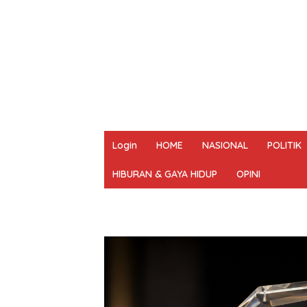
Login
HOME
NASIONAL
POLITIK
HIBURAN & GAYA HIDUP
OPINI
REDAKSI
PEDOMAN MEDIA SIBER
UN