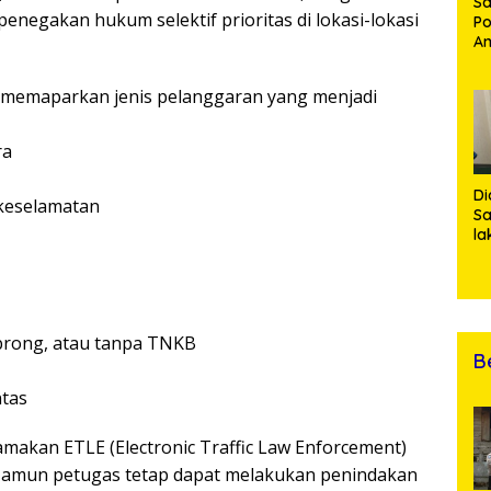
Sa
penegakan hukum selektif prioritas di lokasi-lokasi
Po
Am
Pe
19
 memaparkan jenis pelanggaran yang menjadi
Bu
ra
Di
 keselamatan
Sa
la
R
Po
Ti
da
Kl
 brong, atau tanpa TNKB
B
ntas
akan ETLE (Electronic Traffic Law Enforcement)
 Namun petugas tetap dapat melakukan penindakan