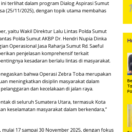
ini terlihat dalam program Dialog Aspirasi Sumut
elasa (25/11/2025), dengan topik utama membahas
r, yaitu Wakil Direktur Lalu Lintas Polda Sumut
itlantas Polda Sumut AKBP Dr. Hendri Nupia Dinka
H
Bagian Operasional Jasa Raharja Sumut Rd. Saeful
rikan penjelasan komprehensif terkait
ntingnya kesadaran berlalu lintas di masyarakat.
menegaskan bahwa Operasi Zebra Toba merupakan
juan meningkatkan disiplin masyarakat dalam
Be
T
pelanggaran dan kecelakaan di jalan raya.
Po
M
ntak di seluruh Sumatera Utara, termasuk Kota
Pr
Na
n keselamatan masyarakat dalam berkendara,”
i, mulai 17 sampai 30 November 2025, dengan fokus