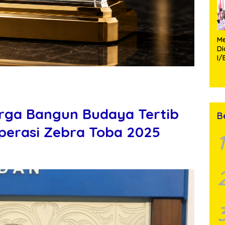
Me
D
I/
TP
Fa
Mo
rga Bangun Budaya Tertib
B
Operasi Zebra Toba 2025
1