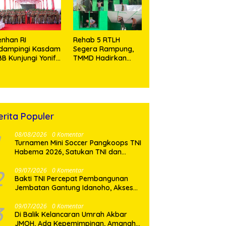
Tramadol
nhan RI
Rehab 5 RTLH
idampingi Kasdam
Segera Rampung,
BB Kunjungi Yonif
TMMD Hadirkan
 902/SPG, Tinjau
Harapan Baru Bagi
silitas dan Beri
Warga Desa
tivasi Prajurit
Sijarango
erita Populer
08/08/2026
0 Komentar
Turnamen Mini Soccer Pangkoops TNI
Habema 2026, Satukan TNI dan
Masyarakat Timika
2
09/07/2026
0 Komentar
Bakti TNI Percepat Pembangunan
Jembatan Gantung Idanoho, Akses
Dua Desa di Nias Selatan Segera
Pulih
3
09/07/2026
0 Komentar
Di Balik Kelancaran Umrah Akbar
JMQH, Ada Kepemimpinan, Amanah,