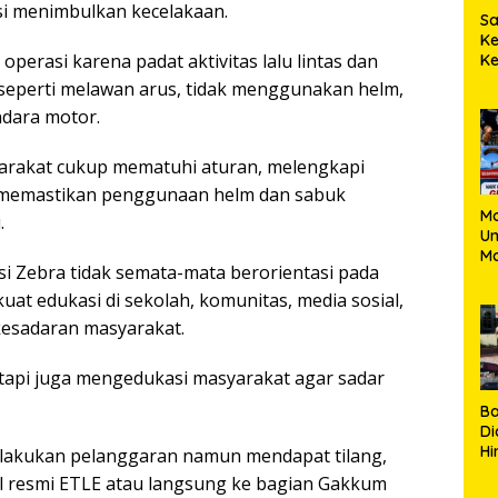
i menimbulkan kecelakaan.
S
K
perasi karena padat aktivitas lalu lintas dan
Ke
Po
seperti melawan arus, tidak menggunakan helm,
S
dara motor.
W
M
rakat cukup mematuhi aturan, melengkapi
 memastikan penggunaan helm dan sabuk
M
.
U
Ma
i Zebra tidak semata-mata berorientasi pada
Pe
Un
at edukasi di sekolah, komunitas, media sosial,
kesadaran masyarakat.
tetapi juga mengedukasi masyarakat agar sadar
B
Di
Hi
elakukan pelanggaran namun mendapat tilang,
de
nal resmi ETLE atau langsung ke bagian Gakkum
Ku