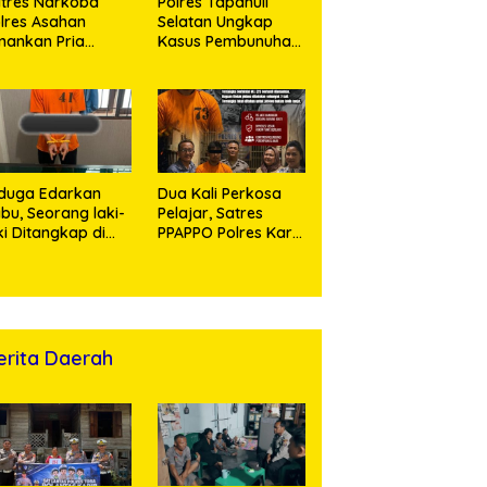
tres Narkoba
Polres Tapanuli
lres Asahan
Selatan Ungkap
ankan Pria
Kasus Pembunuhan
ngedar Sabu, Sita
Disertai Kekerasan
,60 Gram Barang
Seksual terhadap
kti
Anak, Pelaku
Ditangkap
duga Edarkan
Dua Kali Perkosa
bu, Seorang laki-
Pelajar, Satres
ki Ditangkap di
PPAPPO Polres Karo
umah Kosong,
Ringkus Pemuda
lisi Sita
mbangan Digital
n Puluhan Plastik
ip
erita Daerah