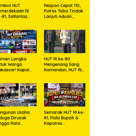
ambut HUT
Respon Cepat 110,
emerdekaan RI
Polres Toba Tindak
-81, Satlantas
Lanjuti Aduan
lres Toba Bagi
Masyarakat
embako Kepada
arga Kurang
ampu
omen Langka
HUT RI ke-80
ntuk Warga
Mengenang Sang
kassar! Kapal
Komandan, HUT RI
rang Dibuka
ke-81 Menyambut
tuk Masyarakat
Kapolresta Kendari
angunan Usaha
Semarak HUT RI ke-
duga Dirusak
81, Piala Bupati &
ngga Rata
Kapolres
ngan Tanah,
Majalengka Cup
asa Hukum Dike
2026 Kobarkan