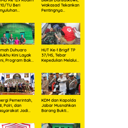
10/TU Beri
Wakasad Tekankan
nyuluhan
Pentingnya
layanan
Komunikasi
sehatan, KB dan
unting di Desa
jarango
umah Duhuaro
HUT Ke-1 Brigif TP
lukhu Kini Layak
37/HS, Tebar
ni, Program Bakti
Kepedulian Melalui
I Hadirkan
Aksi Sosial,Setetes
rapan Baru di
Darah Menjadi
as Utara
Harapan Hidup Bagi
Yang
Membutuhkan
nergi Pemerintah,
KDM dan Kapolda
I, Polri, dan
Jabar Musnahkan
syarakat Jadi
Barang Bukti
nci Ciptakan
Kejahatan,
ndisi Aman dan
Termasuk Knalpot
ndusif
Brong dan