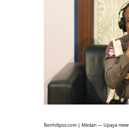
Oplus_16908288
Benhillpos.com | Medan — Upaya mewuju