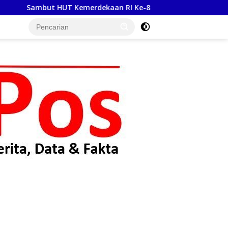
dekaan RI Ke-81, Satlantas Polres Toba Bagi Sembako Kepa