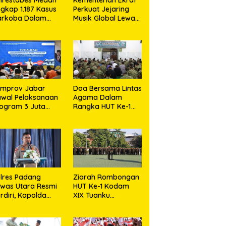
gkap 1.187 Kasus
Perkuat Jejaring
arkoba Dalam
Musik Global Lewat
0 Hari,
LaLaLa Fest 2026
snahkan Puluhan
logram Barang
kti
emprov Jabar
Doa Bersama Lintas
wal Pelaksanaan
Agama Dalam
ogram 3 Juta
Rangka HUT Ke-1
umah Agar
Kodam XIX Tuanku
jahterakan
Tambusai
akyat
lres Padang
Ziarah Rombongan
was Utara Resmi
HUT Ke-1 Kodam
rdiri, Kapolda
XIX Tuanku
umut Tekankan
Tambusai,
layanan Humanis
Semangat Juang
an Penambahan
Pahlawan Jadi