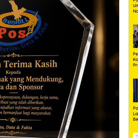
Un
N
30
Mu
Ki
Bu
P
Ka
Pr
R
Se
R
Po
La
Be
S
Pe
d