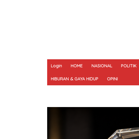
Login
HOME
NASIONAL
POLITIK
HIBURAN & GAYA HIDUP
OPINI
REDAKSI
PEDOMAN MEDIA SIBER
UN