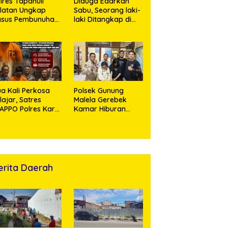
lres Tapanuli
Diduga Edarkan
latan Ungkap
Sabu, Seorang laki-
asus Pembunuhan
laki Ditangkap di
sertai Kekerasan
Rumah Kosong,
ksual terhadap
Polisi Sita
ak, Pelaku
Timbangan Digital
tangkap
dan Puluhan Plastik
Klip
a Kali Perkosa
Polsek Gunung
lajar, Satres
Malela Gerebek
APPO Polres Karo
Kamar Hiburan
ingkus Pemuda
Malam, Dua
Perempuan
Penikmat Sabu
Menangis Saat
Diringkus
erita Daerah