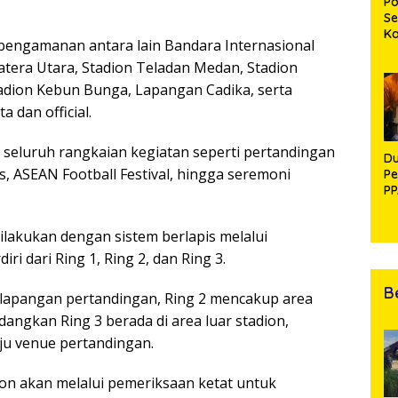
Po
Se
K
 pengamanan antara lain Bandara Internasional
Di
tera Utara, Stadion Teladan Medan, Stadion
Se
An
Stadion Kebun Bunga, Lapangan Cadika, serta
Di
 dan official.
 seluruh rangkaian kegiatan seperti pertandingan
Du
rs, ASEAN Football Festival, hingga seremoni
Pe
PP
R
lakukan dengan sistem berlapis melalui
 dari Ring 1, Ring 2, dan Ring 3.
B
n lapangan pertandingan, Ring 2 mencakup area
angkan Ring 3 berada di area luar stadion,
uju venue pertandingan.
on akan melalui pemeriksaan ketat untuk