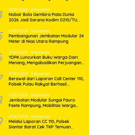
Binaan
4
08/07/2026
0 Komentar
Nobar Bola Gembira Piala Dunia
2026 Jadi Sarana Kodim 0210/TU
Perkuat Komunikasi dan
Kebersamaan dengan Warga
5
07/07/2026
0 Komentar
Pembangunan Jembatan Modular 24
Meter di Nias Utara Rampung
6
07/07/2026
0 Komentar
YDPK Luncurkan Buku Warga Dairi
Menang, Mengabadikan Perjuangan
Rakyat Menjaga Bumi Dairi Melalui
Jalur Hukum
7
07/07/2026
0 Komentar
Berawal dari Laporan Call Center 110,
Polsek Pulau Rakyat Berhasil
Amankan Terduga Pelaku
Penyalahgunaan Narkotika
8
07/07/2026
0 Komentar
Jembatan Modular Sungai Fauro
Faete Rampung, Mobilitas Warga
Nias Utara Kini Lebih Lancar
9
07/07/2026
0 Komentar
Melalui Laporan CC 110, Polsek
Siantar Barat Cek TKP Temuan
Mayat di Pasar Horas