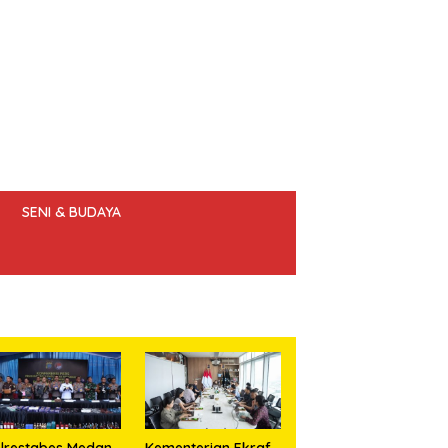
SENI & BUDAYA
 ETIK JURNALIS
lrestabes Medan
Kementerian Ekraf