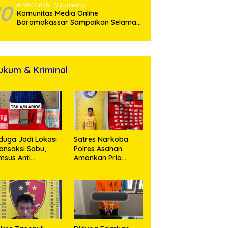
10
07/07/2026
0 Komentar
Komunitas Media Online
Baramakassar Sampaikan Selamat
dan Sukses kepada AKBP M. Aldy
Sulaiman atas Amanah Jabatan
Baru
ukum & Kriminal
duga Jadi Lokasi
Satres Narkoba
ansaksi Sabu,
Polres Asahan
msus Anti
Amankan Pria
rkoba Polres
Pengedar Sabu, Sita
sahan Amankan
19,60 Gram Barang
orang Pria
Bukti
engan Barang
kti 63,67 Gram
abu