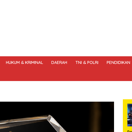
HUKUM & KRIMINAL
DAERAH
TNI & POLRI
PENDIDIKAN
DANG – UNDANG PERS
HAK JAWAB & KOREKSI BERITA
KODE
Po