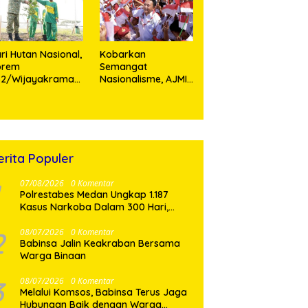
rsonel
Teladan Prajurit
ri Hutan Nasional,
Kobarkan
orem
Semangat
52/Wijayakrama
Nasionalisme, AJMI
anam 2.000 Pohon
dan PW Pemuda
ebagai “Kado
Muslimin Sumut
tuk Indonesia”
Akan Bagikan
Ribuan Bendera
Merah Putih
erita Populer
07/08/2026
0 Komentar
Polrestabes Medan Ungkap 1.187
Kasus Narkoba Dalam 300 Hari,
Musnahkan Puluhan Kilogram Barang
Bukti
2
08/07/2026
0 Komentar
Babinsa Jalin Keakraban Bersama
Warga Binaan
3
08/07/2026
0 Komentar
Melalui Komsos, Babinsa Terus Jaga
Hubungan Baik dengan Warga