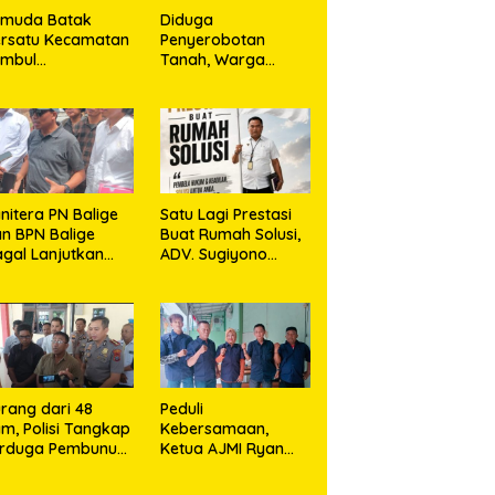
emuda Batak
Diduga
rsatu Kecamatan
Penyerobotan
umbul
Tanah, Warga
rkolaborasi
Sidikalang Tempuh
ngan TNI Gelar
Jalur Hukum demi
embersihan
Memperjuangkan
ssal Sambut HUT
Hak Kepemilikan
orem 023/KS dan
T Ke-81
emerdekaan RI
nitera PN Balige
Satu Lagi Prestasi
n BPN Balige
Buat Rumah Solusi,
gal Lanjutkan
ADV. Sugiyono
nstatering di
Konsisten Berdiri di
ibata, Warga
Garis Keadilan
but Objek Salah
kasi
rang dari 48
Peduli
m, Polisi Tangkap
Kebersamaan,
erduga Pembunuh
Ketua AJMI Ryan
. Nurliz, Keluarga
Sinaga Bagikan
ampaikan
Seragam Wartawan