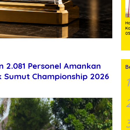
Pe
Ha
K
0
T
S
un
n 2.081 Personel Amankan
B
k Sumut Championship 2026
1