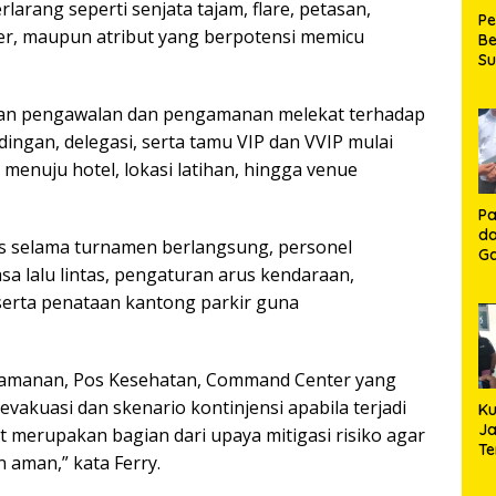
rang seperti senjata tajam, flare, petasan,
P
er, maupun atribut yang berpotensi memicu
Be
S
Be
de
apkan pengawalan dan pengamanan melekat terhadap
P
dingan, delegasi, serta tamu VIP dan VVIP mulai
Ma
K
 menuju hotel, lokasi latihan, hingga venue
HU
K
Pa
da
s selama turnamen berlangsung, personel
Ga
 lalu lintas, pengaturan arus kendaraan,
Ko
Aj
, serta penataan kantong parkir guna
Se
Lo
gamanan, Pos Kesehatan, Command Center yang
evakuasi dan skenario kontinjensi apabila terjadi
Ku
Ja
t merupakan bagian dari upaya mitigasi risiko agar
T
 aman,” kata Ferry.
Hj
S