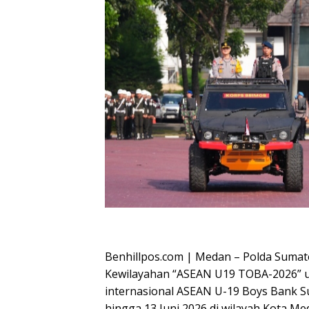
Oplus_16908288
Benhillpos.com | Medan – Polda Sumat
Kewilayahan “ASEAN U19 TOBA-2026” 
internasional ASEAN U-19 Boys Bank 
hingga 13 Juni 2026 di wilayah Kota M