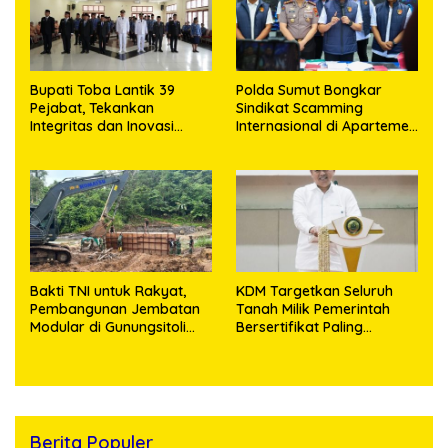
Bupati Toba Lantik 39
Polda Sumut Bongkar
Pejabat, Tekankan
Sindikat Scamming
Integritas dan Inovasi
Internasional di Apartemen
Pelayanan
Medan, Korban Rugi Rp6,7
Miliar
Bakti TNI untuk Rakyat,
KDM Targetkan Seluruh
Pembangunan Jembatan
Tanah Milik Pemerintah
Modular di Gunungsitoli
Bersertifikat Paling
Masuki Tahap Pengecoran
Lambat Tiga Tahun ke
Abutmen
Depan
Berita Populer