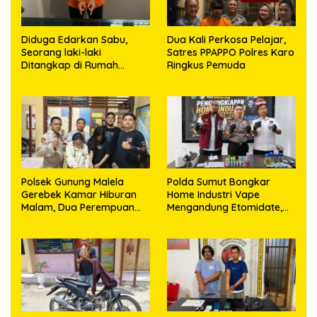
Diduga Edarkan Sabu,
Dua Kali Perkosa Pelajar,
Seorang laki-laki
Satres PPAPPO Polres Karo
Ditangkap di Rumah
Ringkus Pemuda
Kosong, Polisi Sita
Timbangan Digital dan
Puluhan Plastik Klip
Polsek Gunung Malela
Polda Sumut Bongkar
Gerebek Kamar Hiburan
Home Industri Vape
Malam, Dua Perempuan
Mengandung Etomidate,
Penikmat Sabu Menangis
Bahan Baku Diduga
Saat Diringkus
Dipasok dari Kamboja