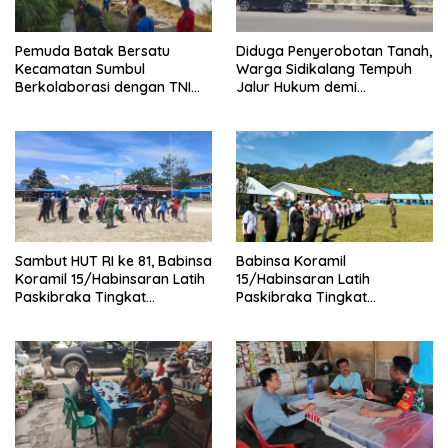
Pemuda Batak Bersatu
Diduga Penyerobotan Tanah,
Kecamatan Sumbul
Warga Sidikalang Tempuh
Berkolaborasi dengan TNI
Jalur Hukum demi
Gelar Pembersihan Massal
Memperjuangkan Hak
Sambut HUT Korem 023/KS
Kepemilikan
dan HUT Ke-81 Kemerdekaan
RI
Sambut HUT RI ke 81, Babinsa
Babinsa Koramil
Koramil 15/Habinsaran Latih
15/Habinsaran Latih
Paskibraka Tingkat
Paskibraka Tingkat
Kecamatan Habinsaran
Kecamatan Habinsaran di
SMKN Nasau