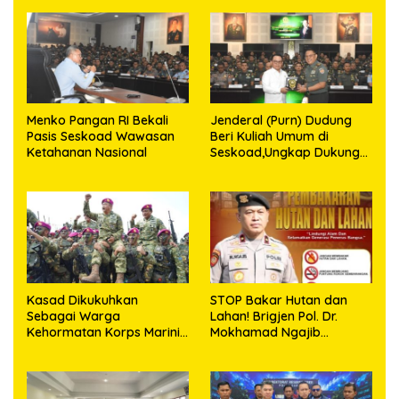
Menko Pangan RI Bekali
Jenderal (Purn) Dudung
Pasis Seskoad Wawasan
Beri Kuliah Umum di
Ketahanan Nasional
Seskoad,Ungkap Dukung
Program Strategis
Presiden
Kasad Dikukuhkan
STOP Bakar Hutan dan
Sebagai Warga
Lahan! Brigjen Pol. Dr.
Kehormatan Korps Marinir
Mokhamad Ngajib
TNI AL
Tegaskan: Jangan Rusak
Alam, Jangan Pertaruhkan
Masa Depan!