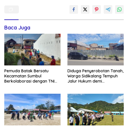
Baca Juga
Pemuda Batak Bersatu
Diduga Penyerobotan Tanah,
Kecamatan Sumbul
Warga Sidikalang Tempuh
Berkolaborasi dengan TNI
Jalur Hukum demi
Gelar Pembersihan Massal
Memperjuangkan Hak
Sambut HUT Korem 023/KS
Kepemilikan
dan HUT Ke-81 Kemerdekaan
RI