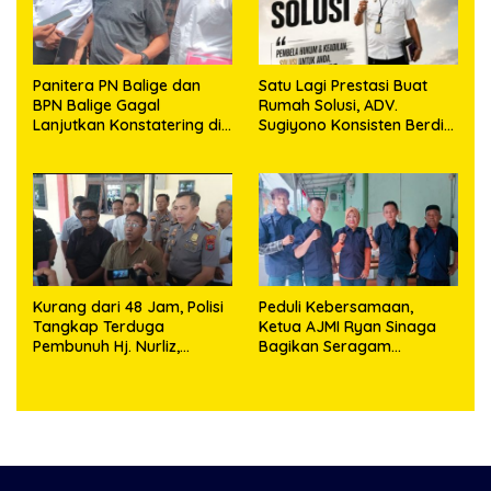
Panitera PN Balige dan
Satu Lagi Prestasi Buat
BPN Balige Gagal
Rumah Solusi, ADV.
Lanjutkan Konstatering di
Sugiyono Konsisten Berdiri
Ajibata, Warga Sebut
di Garis Keadilan
Objek Salah Lokasi
Kurang dari 48 Jam, Polisi
Peduli Kebersamaan,
Tangkap Terduga
Ketua AJMI Ryan Sinaga
Pembunuh Hj. Nurliz,
Bagikan Seragam
Keluarga Sampaikan
Wartawan Liputan Kodam
Apresiasi
I/BB dan Jajaran