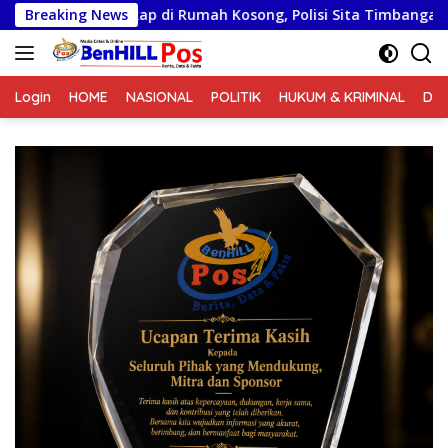
Langsung
ap di Rumah Kosong, Polisi Sita Timbangan Digital dan Puluhan 
Breaking News
ke
konten
Login
HOME
NASIONAL
POLITIK
HUKUM & KRIMINAL
DA