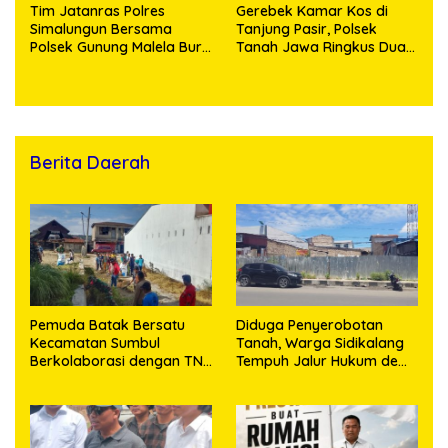
Tim Jatanras Polres
Gerebek Kamar Kos di
Simalungun Bersama
Tanjung Pasir, Polsek
Polsek Gunung Malela Buru
Tanah Jawa Ringkus Dua
Pelaku Curas hingga
Pengedar Sabu
Provinsi Riau dan Berhasil
Bekuk Tersangka
Berita Daerah
Pemuda Batak Bersatu
Diduga Penyerobotan
Kecamatan Sumbul
Tanah, Warga Sidikalang
Berkolaborasi dengan TNI
Tempuh Jalur Hukum demi
Gelar Pembersihan Massal
Memperjuangkan Hak
Sambut HUT Korem
Kepemilikan
023/KS dan HUT Ke-81
Kemerdekaan RI