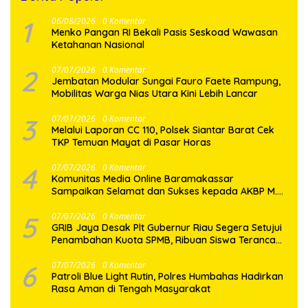
1
06/08/2026
0 Komentar
Menko Pangan RI Bekali Pasis Seskoad Wawasan
Ketahanan Nasional
2
07/07/2026
0 Komentar
Jembatan Modular Sungai Fauro Faete Rampung,
Mobilitas Warga Nias Utara Kini Lebih Lancar
3
07/07/2026
0 Komentar
Melalui Laporan CC 110, Polsek Siantar Barat Cek
TKP Temuan Mayat di Pasar Horas
4
07/07/2026
0 Komentar
Komunitas Media Online Baramakassar
Sampaikan Selamat dan Sukses kepada AKBP M.
Aldy Sulaiman atas Amanah Jabatan Baru
5
07/07/2026
0 Komentar
GRIB Jaya Desak Plt Gubernur Riau Segera Setujui
Penambahan Kuota SPMB, Ribuan Siswa Terancam
Tak Tertampung
6
07/07/2026
0 Komentar
Patroli Blue Light Rutin, Polres Humbahas Hadirkan
Rasa Aman di Tengah Masyarakat