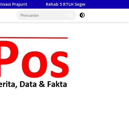
5 RTLH Segera Rampung, TMMD Hadirkan Harapan Baru Bagi Wa