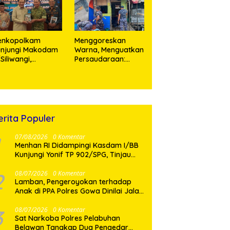
enkopolkam
‎Menggoreskan
unjungi Makodam
Warna, Menguatkan
I/Siliwangi,
Persaudaraan:
angdam Tegaskan
Kodaeral I Bangun
mitmen Perkuat
Kedekatan Dengan
nergi Menjaga
Masyarakat Pesisir
abilitas Nasional
erita Populer
07/08/2026
0 Komentar
Menhan RI Didampingi Kasdam I/BB
Kunjungi Yonif TP 902/SPG, Tinjau
Fasilitas dan Beri Motivasi Prajurit
2
08/07/2026
0 Komentar
Lamban, Pengeroyokan terhadap
Anak di PPA Polres Gowa Dinilai Jalan
di Tempat
3
08/07/2026
0 Komentar
Sat Narkoba Polres Pelabuhan
Belawan Tangkap Dua Pengedar