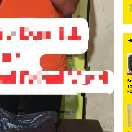
H
Be
T
Po
M
Pr
Na