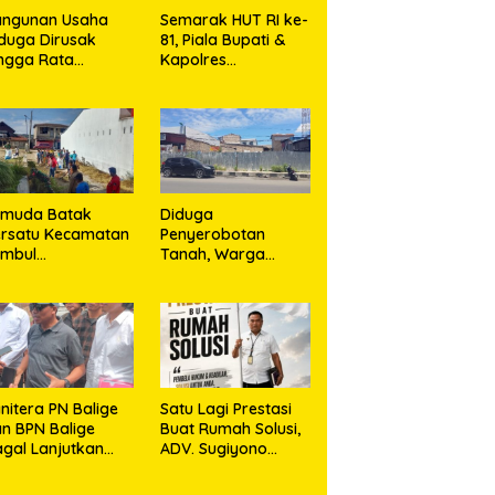
angunan Usaha
Semarak HUT RI ke-
duga Dirusak
81, Piala Bupati &
ngga Rata
Kapolres
ngan Tanah,
Majalengka Cup
asa Hukum Dike
2026 Kobarkan
rana Ujung dan
Semangat Generasi
sro Ujung Resmi
Muda
mpuh Jalur
ukum
emuda Batak
Diduga
rsatu Kecamatan
Penyerobotan
umbul
Tanah, Warga
rkolaborasi
Sidikalang Tempuh
ngan TNI Gelar
Jalur Hukum demi
embersihan
Memperjuangkan
ssal Sambut HUT
Hak Kepemilikan
orem 023/KS dan
T Ke-81
emerdekaan RI
nitera PN Balige
Satu Lagi Prestasi
n BPN Balige
Buat Rumah Solusi,
gal Lanjutkan
ADV. Sugiyono
nstatering di
Konsisten Berdiri di
ibata, Warga
Garis Keadilan