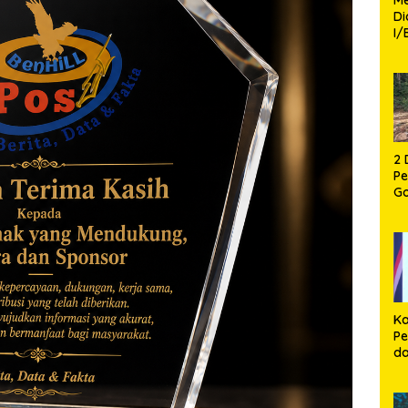
D
I/
TP
Fa
Mo
2 
P
G
P
12
Ca
Ka
Pe
d
P
Pe