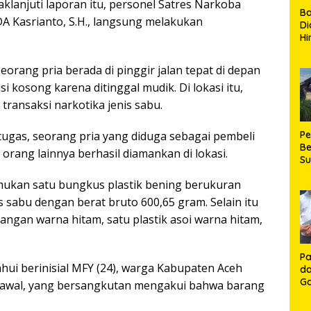
klanjuti laporan itu, personel Satres Narkoba
B
DA Kasrianto, S.H., langsung melakukan
Di
Hi
de
Ku
seorang pria berada di pinggir jalan tepat di depan
Ki
kosong karena ditinggal mudik. Di lokasi itu,
Ma
Te
ransaksi narkotika jenis sabu.
H
gas, seorang pria yang diduga sebagai pembeli
P
Be
 orang lainnya berhasil diamankan di lokasi.
S
Be
emukan satu bungkus plastik bening berukuran
de
P
is sabu dengan berat bruto 600,65 gram. Selain itu
Ma
ngan warna hitam, satu plastik asoi warna hitam,
K
HU
K
Pa
ui berinisial MFY (24), warga Kabupaten Aceh
da
Ga
n awal, yang bersangkutan mengakui bahwa barang
Ko
Aj