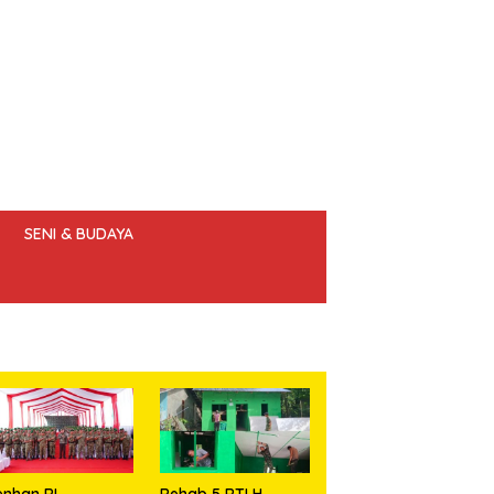
SENI & BUDAYA
 ETIK JURNALIS
nhan RI
Rehab 5 RTLH