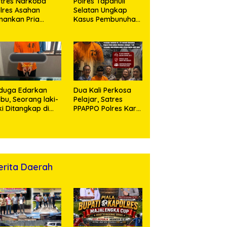
tres Narkoba
Polres Tapanuli
lres Asahan
Selatan Ungkap
ankan Pria
Kasus Pembunuhan
ngedar Sabu, Sita
Disertai Kekerasan
,60 Gram Barang
Seksual terhadap
kti
Anak, Pelaku
Ditangkap
duga Edarkan
Dua Kali Perkosa
bu, Seorang laki-
Pelajar, Satres
ki Ditangkap di
PPAPPO Polres Karo
umah Kosong,
Ringkus Pemuda
lisi Sita
mbangan Digital
n Puluhan Plastik
ip
erita Daerah