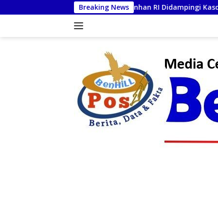
Langsung
Menhan RI Didampingi Kasdam I/BB Kunjungi Yonif TP 902/SP
Breaking News
ke
konten