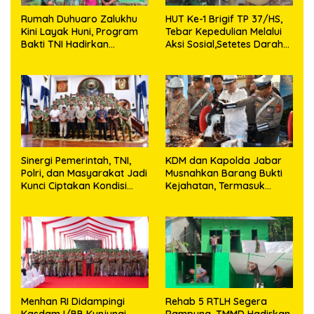
Rumah Duhuaro Zalukhu
HUT Ke-1 Brigif TP 37/HS,
Kini Layak Huni, Program
Tebar Kepedulian Melalui
Bakti TNI Hadirkan
Aksi Sosial,Setetes Darah
Harapan Baru di Nias
Menjadi Harapan Hidup
Utara
Bagi Yang Membutuhkan
Sinergi Pemerintah, TNI,
KDM dan Kapolda Jabar
Polri, dan Masyarakat Jadi
Musnahkan Barang Bukti
Kunci Ciptakan Kondisi
Kejahatan, Termasuk
Aman dan Kondusif
Knalpot Brong dan
Tramadol
Menhan RI Didampingi
Rehab 5 RTLH Segera
Kasdam I/BB Kunjungi
Rampung, TMMD Hadirkan