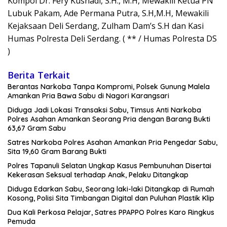
Kompol Dr. Fery Kusnadi, S.H., M.H, Mewakili Ketua PN
Lubuk Pakam, Ade Permana Putra, S.H,M.H, Mewakili
Kejaksaan Deli Serdang, Zulham Dam’s S.H dan Kasi
Humas Polresta Deli Serdang. ( ** / Humas Polresta DS
)
Berita Terkait
Berantas Narkoba Tanpa Kompromi, Polsek Gunung Malela
Amankan Pria Bawa Sabu di Nagori Karangsari
Diduga Jadi Lokasi Transaksi Sabu, Timsus Anti Narkoba
Polres Asahan Amankan Seorang Pria dengan Barang Bukti
63,67 Gram Sabu
Satres Narkoba Polres Asahan Amankan Pria Pengedar Sabu,
Sita 19,60 Gram Barang Bukti
Polres Tapanuli Selatan Ungkap Kasus Pembunuhan Disertai
Kekerasan Seksual terhadap Anak, Pelaku Ditangkap
Diduga Edarkan Sabu, Seorang laki-laki Ditangkap di Rumah
Kosong, Polisi Sita Timbangan Digital dan Puluhan Plastik Klip
Dua Kali Perkosa Pelajar, Satres PPAPPO Polres Karo Ringkus
Pemuda