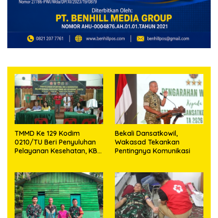
TMMD Ke 129 Kodim
Bekali Dansatkowil,
0210/TU Beri Penyuluhan
Wakasad Tekankan
Pelayanan Kesehatan, KB
Pentingnya Komunikasi
dan Stunting di Desa
Sijarango