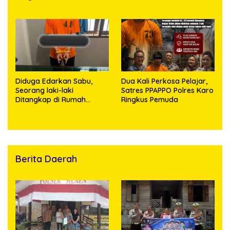
Gram Barang Bukti
Kekerasan Seksual
terhadap Anak, Pelaku
Ditangkap
Diduga Edarkan Sabu,
Dua Kali Perkosa Pelajar,
Seorang laki-laki
Satres PPAPPO Polres Karo
Ditangkap di Rumah
Ringkus Pemuda
Kosong, Polisi Sita
Timbangan Digital dan
Puluhan Plastik Klip
Berita Daerah