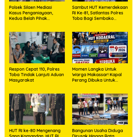
Polsek Silaen Mediasi
Sambut HUT Kemerdekaan
Kasus Penganiayaan,
RI Ke-81, Satlantas Polres
Kedua Belah Pihak
Toba Bagi Sembako
Sepakat Damai
Kepada Warga Kurang
Mampu
Respon Cepat 110, Polres
Momen Langka Untuk
Toba Tindak Lanjuti Aduan
Warga Makassar! Kapal
Masyarakat
Perang Dibuka Untuk
Masyarakat
HUT RI ke-80 Mengenang
Bangunan Usaha Diduga
Sang Komandan, HUT RI
Dirusak Hingga Rata