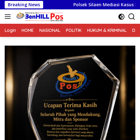
Langsung
Breaking News
Polsek Silaen Mediasi Kasus Penganiayaan, Kedua 
ke
konten
Login
HOME
NASIONAL
POLITIK
HUKUM & KRIMINAL
DA