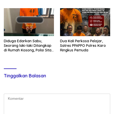
Gram Barang Bukti
terhadap Anak, Pelaku
Ditangkap
Diduga Edarkan Sabu,
Dua Kali Perkosa Pelajar,
Seorang laki-laki Ditangkap
Satres PPAPPO Polres Karo
di Rumah Kosong, Polisi Sita
Ringkus Pemuda
Timbangan Digital dan
Puluhan Plastik Klip
Tinggalkan Balasan
Alamat email Anda tidak akan dipublikasikan.
Ruas yang wajib
ditandai
*