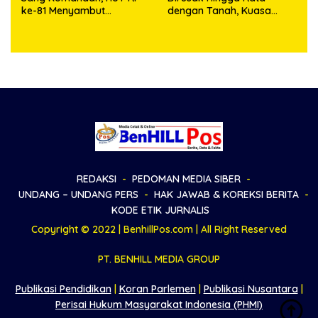
ke-81 Menyambut
dengan Tanah, Kuasa
Kapolresta Kendari
Hukum Dike Kirana Ujung
dan Masro Ujung Resmi
Tempuh Jalur Hukum
REDAKSI
PEDOMAN MEDIA SIBER
UNDANG – UNDANG PERS
HAK JAWAB & KOREKSI BERITA
KODE ETIK JURNALIS
Copyright © 2022 | BenhillPos.com | All Right Reserved
PT. BENHILL MEDIA GROUP
Publikasi Pendidikan
|
Koran Parlemen
|
Publikasi Nusantara
|
Perisai Hukum Masyarakat Indonesia (PHMI)