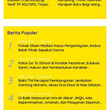
Yonif TP 902/SPG, Tinjau
Harapan Baru Bagi Warga
Fasilitas dan Beri Motivasi
Desa Sijarango
Prajurit
Berita Populer
1
08/08/2026
0 Komentar
Polsek Silaen Mediasi Kasus Penganiayaan, Kedua
Belah Pihak Sepakat Damai
2
09/07/2026
0 Komentar
Police Go To School di Pondok Pesantren, Edukasi
Santri, Hukum dan Pembentukan Karakter
Generasi Muda
3
09/07/2026
0 Komentar
Bakti TNI Percepat Pembangunan Jembatan
Gantung Idanoho, Akses Dua Desa di Nias Selatan
Segera Pulih
4
09/07/2026
0 Komentar
Di Balik Kelancaran Umrah Akbar JMQH, Ada
Kepemimpinan, Amanah, dan Pelayanan Sepenuh
Hati