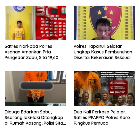
Bukti 63,67 Gram Sabu
Satres Narkoba Polres
Polres Tapanuli Selatan
Asahan Amankan Pria
Ungkap Kasus Pembunuhan
Pengedar Sabu, Sita 19,60
Disertai Kekerasan Seksual
Gram Barang Bukti
terhadap Anak, Pelaku
Ditangkap
Diduga Edarkan Sabu,
Dua Kali Perkosa Pelajar,
Seorang laki-laki Ditangkap
Satres PPAPPO Polres Karo
di Rumah Kosong, Polisi Sita
Ringkus Pemuda
Timbangan Digital dan
Puluhan Plastik Klip