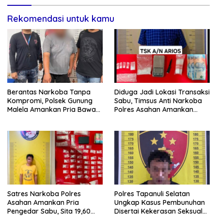
Rekomendasi untuk kamu
Berantas Narkoba Tanpa
Diduga Jadi Lokasi Transaksi
Kompromi, Polsek Gunung
Sabu, Timsus Anti Narkoba
Malela Amankan Pria Bawa
Polres Asahan Amankan
Sabu di Nagori Karangsari
Seorang Pria dengan Barang
Bukti 63,67 Gram Sabu
Satres Narkoba Polres
Polres Tapanuli Selatan
Asahan Amankan Pria
Ungkap Kasus Pembunuhan
Pengedar Sabu, Sita 19,60
Disertai Kekerasan Seksual