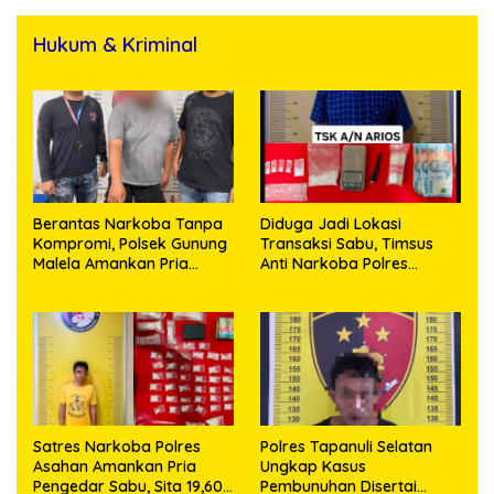
Hukum & Kriminal
Berantas Narkoba Tanpa
Diduga Jadi Lokasi
Kompromi, Polsek Gunung
Transaksi Sabu, Timsus
Malela Amankan Pria
Anti Narkoba Polres
Bawa Sabu di Nagori
Asahan Amankan Seorang
Karangsari
Pria dengan Barang Bukti
63,67 Gram Sabu
Satres Narkoba Polres
Polres Tapanuli Selatan
Asahan Amankan Pria
Ungkap Kasus
Pengedar Sabu, Sita 19,60
Pembunuhan Disertai