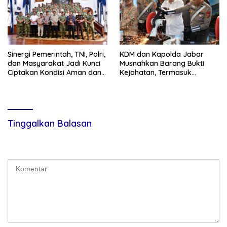
Sinergi Pemerintah, TNI, Polri,
KDM dan Kapolda Jabar
dan Masyarakat Jadi Kunci
Musnahkan Barang Bukti
Ciptakan Kondisi Aman dan
Kejahatan, Termasuk
Kondusif
Knalpot Brong dan Tramadol
Tinggalkan Balasan
Alamat email Anda tidak akan dipublikasikan.
Ruas yang wajib
ditandai
*