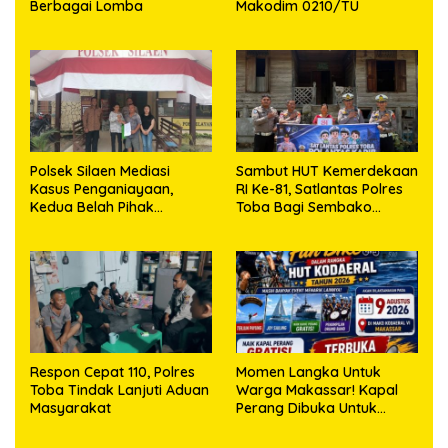
Berbagai Lomba
Makodim 0210/TU
Polsek Silaen Mediasi
Sambut HUT Kemerdekaan
Kasus Penganiayaan,
RI Ke-81, Satlantas Polres
Kedua Belah Pihak
Toba Bagi Sembako
Sepakat Damai
Kepada Warga Kurang
Mampu
Respon Cepat 110, Polres
Momen Langka Untuk
Toba Tindak Lanjuti Aduan
Warga Makassar! Kapal
Masyarakat
Perang Dibuka Untuk
Masyarakat