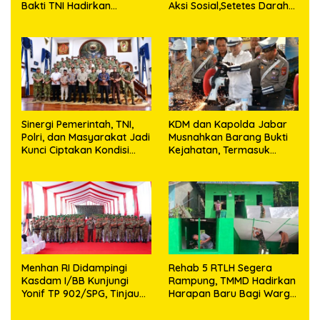
Bakti TNI Hadirkan
Aksi Sosial,Setetes Darah
Harapan Baru di Nias
Menjadi Harapan Hidup
Utara
Bagi Yang Membutuhkan
Sinergi Pemerintah, TNI,
KDM dan Kapolda Jabar
Polri, dan Masyarakat Jadi
Musnahkan Barang Bukti
Kunci Ciptakan Kondisi
Kejahatan, Termasuk
Aman dan Kondusif
Knalpot Brong dan
Tramadol
Menhan RI Didampingi
Rehab 5 RTLH Segera
Kasdam I/BB Kunjungi
Rampung, TMMD Hadirkan
Yonif TP 902/SPG, Tinjau
Harapan Baru Bagi Warga
Fasilitas dan Beri Motivasi
Desa Sijarango
Prajurit