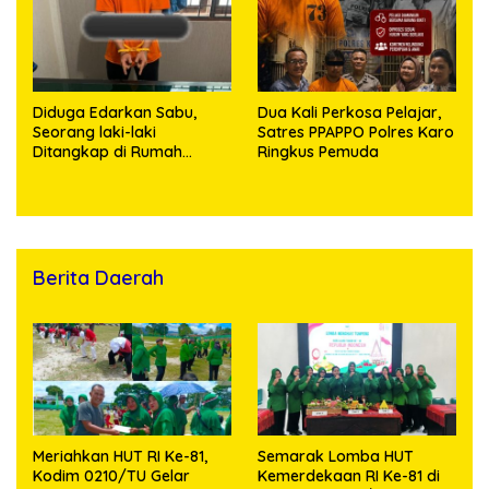
Diduga Edarkan Sabu,
Dua Kali Perkosa Pelajar,
Seorang laki-laki
Satres PPAPPO Polres Karo
Ditangkap di Rumah
Ringkus Pemuda
Kosong, Polisi Sita
Timbangan Digital dan
Puluhan Plastik Klip
Berita Daerah
Meriahkan HUT RI Ke-81,
Semarak Lomba HUT
Kodim 0210/TU Gelar
Kemerdekaan RI Ke-81 di