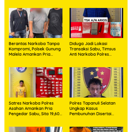
Berantas Narkoba Tanpa
Diduga Jadi Lokasi
Kompromi, Polsek Gunung
Transaksi Sabu, Timsus
Malela Amankan Pria
Anti Narkoba Polres
Bawa Sabu di Nagori
Asahan Amankan Seorang
Karangsari
Pria dengan Barang Bukti
63,67 Gram Sabu
Satres Narkoba Polres
Polres Tapanuli Selatan
Asahan Amankan Pria
Ungkap Kasus
Pengedar Sabu, Sita 19,60
Pembunuhan Disertai
Gram Barang Bukti
Kekerasan Seksual
terhadap Anak, Pelaku
Ditangkap