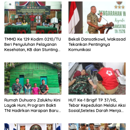
TMMD Ke 129 Kodim 0210/TU
Bekali Dansatkowil, Wakasad
Beri Penyuluhan Pelayanan
Tekankan Pentingnya
Kesehatan, KB dan Stunting
Komunikasi
di Desa Sijarango
Rumah Duhuaro Zalukhu Kini
HUT Ke-1 Brigif TP 37/HS,
Layak Huni, Program Bakti
Tebar Kepedulian Melalui Aksi
TNI Hadirkan Harapan Baru
Sosial,Setetes Darah Menjadi
di Nias Utara
Harapan Hidup Bagi Yang
Membutuhkan