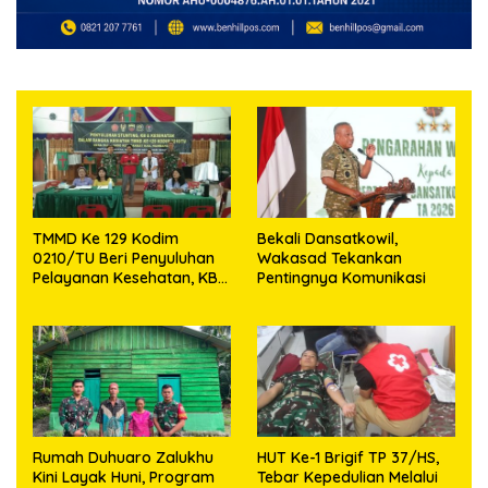
TMMD Ke 129 Kodim
Bekali Dansatkowil,
0210/TU Beri Penyuluhan
Wakasad Tekankan
Pelayanan Kesehatan, KB
Pentingnya Komunikasi
dan Stunting di Desa
Sijarango
Rumah Duhuaro Zalukhu
HUT Ke-1 Brigif TP 37/HS,
Kini Layak Huni, Program
Tebar Kepedulian Melalui