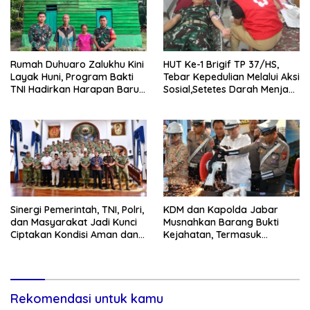
Rumah Duhuaro Zalukhu Kini
HUT Ke-1 Brigif TP 37/HS,
Layak Huni, Program Bakti
Tebar Kepedulian Melalui Aksi
TNI Hadirkan Harapan Baru
Sosial,Setetes Darah Menjadi
di Nias Utara
Harapan Hidup Bagi Yang
Membutuhkan
Sinergi Pemerintah, TNI, Polri,
KDM dan Kapolda Jabar
dan Masyarakat Jadi Kunci
Musnahkan Barang Bukti
Ciptakan Kondisi Aman dan
Kejahatan, Termasuk
Kondusif
Knalpot Brong dan Tramadol
Rekomendasi untuk kamu