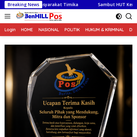
Langsung
Masyarakat Timika
Breaking News
Sambut HUT Kemerdekaan RI Ke-81,
ke
konten
Login
HOME
NASIONAL
POLITIK
HUKUM & KRIMINAL
DA